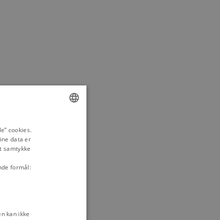
ENGLISH
e” cookies.
ine data er
DANISH
it samtykke
nde formål:
n kan ikke