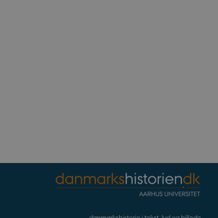
ennesker og bots. Dette er
e rapporter om brugen af
rivelse
Beskrivelse
bean
erpræferencer for Youtube-
, om webstedsbesøgende
r statistiske data ift.
.
s af hjemmesideudbyderen
for at hjælpe med at
noncer på andre websteder.
ndlejrede videoer.
nalytics. Dette ser ud til
ingen information
og opdatere en unik værdi
på websteder.
danmarkshistorie i tekst, lyd og billede