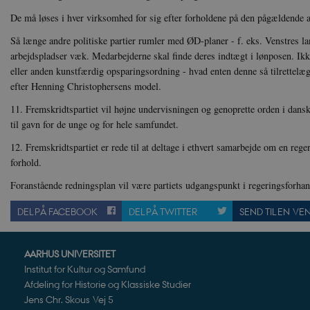
__cf_bm
Cl
De må løses i hver virksomhed for sig efter forholdene på den pågældende a
.v
Så længe andre politiske partier rumler med ØD-planer - f. eks. Venstres
arbejdspladser væk. Medarbejderne skal finde deres indtægt i lønposen. Ikke
Navn
Navn
Ud
eller anden kunstfærdig opsparingsordning - hvad enten denne så tilrettelæ
Navn
D
efter Henning Christophersens model.
cf_clearance
_cfuvid
Navn
Udbyde
VISITOR_INFO1_LIVE
Go
11. Fremskridtspartiet vil højne undervisningen og genoprette orden i dansk
VISITOR_PRIVACY_METAD
.y
nmstat
Siteim
.danmar
til gavn for de unge og for hele samfundet.
NID
Go
12. Fremskridtspartiet er rede til at deltage i ethvert samarbejde om en rege
.g
CloudFront-
.h5p.c
Key-Pair-Id
forhold.
YSC
Go
_gid
Google
Foranstående redningsplan vil være partiets udgangspunkt i regeringsforhan
.y
.danmar
DEL PÅ FACEBOOK
DEL PÅ TWITTER
SEND TIL EN VE
h5pcomsession
danmark
CloudFront-
.h5p.c
AARHUS UNIVERSITET
Signature
Institut for Kultur og Samfund
vuid
Vimeo.
Afdeling for Historie og Klassiske Studier
.vimeo
Jens Chr. Skous Vej 5
CloudFront-
.h5p.c