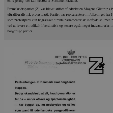
en regering, der kun bestod af Socialdemokratiet.
Fremskridtspartiet (Z) var blevet stiftet af advokaten Mogens Glistrup (
ultraliberalistisk protestparti. Partiet var repræsenteret i Folketinget fra
som protestparti kun begrænset direkte parlamentarisk indflydelse, men 
ved at levere et radikalt liberalistisk og senere også meget indvandrerkriti
borgerlige partier.