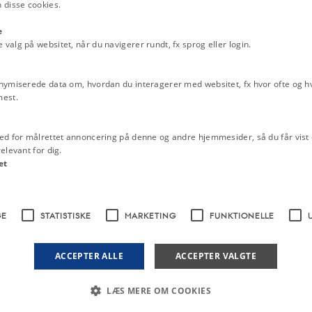
 disse cookies.
r derudover.
e
alg på websitet, når du navigerer rundt, fx sprog eller login.
 at en mindre del af skattelettelsen
nymiserede data om, hvordan du interagerer med websitet, fx hvor ofte og hvi
 giver lønmodtageren.
mest.
00 kr. for ægtepar).
yrder. De hæmmer udvikling og
ed for målrettet annoncering på denne og andre hjemmesider, så du får vist 
elevant for dig.
et
tinget ophæver snesevis af
udgifter til at svulme langt ud over
GE
STATISTISKE
MARKETING
FUNKTIONELLE
derligere i 1981, så der alt i alt
ACCEPTER ALLE
ACCEPTER VALGTE
gelse og underskud overfor udlandet
dgå dette, er indsats af den nævnte
LÆS MERE OM COOKIES