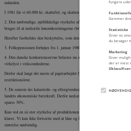
fungere uden
måneden.
I 1981 får vi 60.000 kr. skattefrit, og skatten bliver 50% af, hvad man tjene
Funktionell
Gemmer dine v
2. Den nødvendige, øjeblikkelige styrkelse af dansk konkurrenceevne kræver,
bruges til at nedsætte lønomkostningerne (bruttoløn før skat) med 5%.
Statistiske
Giver os ano
Herefter fastholdes den beskyttelse, som den automatiske dyrtidsregulering
du besøger 
3. Folkepensionen forhøjes fra 1. januar 1980 til 3.000 kr. om måneden (6.0
Marketing
4. Den danske konkurrenceevne belastes nu af en lang række restriktionsb
Giver muligh
der er mest r
virkelyst i virksomhederne.
Uklassificer
Derfor skal langt det meste af papirarbejdet fjernes. Det sker ved, at Folke
restriktionslove.
5. De seneste års katastrofe- og eftergivenhedspolitik har fået de offentlige 
NØDVENDI
landets økonomiske bærekraft. Derfor nedsættes de med godt 20% i 1980 og y
spares 30%.
Kun ved en så stor styrkelse af produktionen kan problemerne med beskæfti
klares. Vi kan ikke fortsætte med at låne og låne i det uendelige. Skal vi un
størrelse nødvendig.