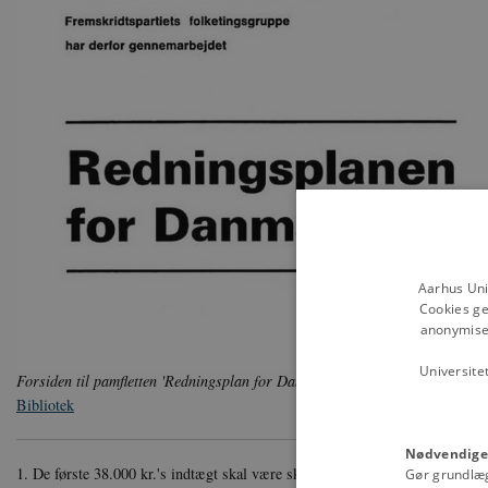
Aarhus Uni
Cookies ge
anonymiser
Universite
Forsiden til pamfletten 'Redningsplan for Danmark' fra Fremskridtspartiet
Bibliotek
Nødvendige
1. De første 38.000 kr.'s indtægt skal være skattefri i 1980. - Altså en skat
Gør grundlæ