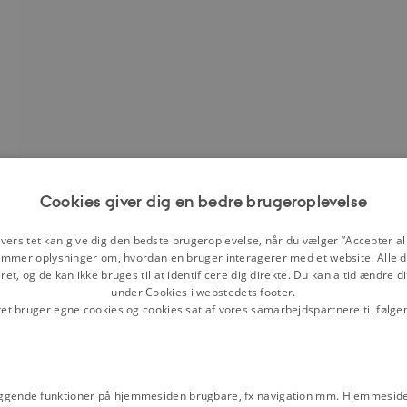
Cookies giver dig en bedre brugeroplevelse
versitet kan give dig den bedste brugeroplevelse, når du vælger ”Accepter all
mmer oplysninger om, hvordan en bruger interagerer med et website. Alle d
et, og de kan ikke bruges til at identificere dig direkte. Du kan altid ændre d
under Cookies i webstedets footer.
tet bruger egne cookies og cookies sat af vores samarbejdspartnere til følge
, september 1979.
Fra:
Det Kgl.
telettelse på henved 900 kr. om
ggende funktioner på hjemmesiden brugbare, fx navigation mm. Hjemmeside