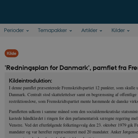
Perioder
Temapakker
Artikler
Kilder
Kilde
'Redningsplan for Danmark', pamflet fra Fr
Kildeintroduktion:
I denne pamflet præsenterede Fremskridtspartiet 12 punkter, som skulle 
Danmark. Centralt stod skattelettelser samt en begrænsning af offentlige 
restriktionslove, som Fremskridtspartiet mente hæmmede de danske virk
Pamfletten udkom i samme måned som den socialdemokratiske statsmini
kastede håndklædet i ringen for den parlamentarisk særegne regering me
Venstre. Ved det efterfølgende folketingsvalg den 23. oktober 1979 gik F
mandater og var herefter repræsenteret med 20 mandater. Anker Jørgensen