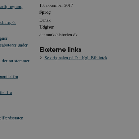
13. november 2017
partiprogram,
Sprog
Dansk
chure, 6.
Udgiver
danmarkshistorien.dk
gner
sabotører under
Eksterne links
Se originalen på Det Kgl. Bibliotek
, der nu stemmer
pamflet fra
let fra
elfærdsstaten