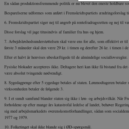
En sådan produktionsfremmende politik er nu blevet den eneste holdbare soc
Besparelserne udformes som anført i Fremskridtspartiets ændringsforslag til
6. Fremskridtspartiet siger nej til angreb på rentefradragsretten og nej til v
Nødvendige cookies hjælper
Hjemmesiden kan ikke funge
Disse forslag vil jage titusindvis af familier fra hus og hjem.
Navn
U
7. Arbejdsløshedsunderstøttelsen skal være ens for alle, som effektivt er til
be_typo_user
TY
første 3 måneder skal den være 29 kr. i timen og derefter 26 kr. i timen i d
.d
Efter et halvt år henvises ubeskæftigede til de almindelige sociallovsregler.
sp_t
Sp
.s
Fysiske blokader accepteres ikke. Deltagere heri kan ikke få bistand fra det
være absolut tvingende nødvendigt.
sp_landing
Sp
.s
8. Sygedagpenge efter 5 sygedage betales af staten. Lønmodtageren betaler 
JSESSIONID
Or
virksomheden betaler de følgende 3.
.n
9. I et sundt samfund blander staten sig ikke i løn- og arbejdsvilkår. Når Fre
CookieScriptConsent
Co
forholdene op efter mange års katastrofal ledelse af landet, behøver Regeri
da
sig med arbejdsmarkedets overenskomstforhandlinger, sådan som socialdemok
1977 og 1979.
XSRF-TOKEN
da
10. Folketinget skal ikke blande sig i ØD-spørgsmål.