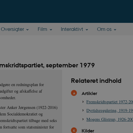
Oversigter
Film
Interaktivt
Om os
emskridtspartiet, september 1979
Relateret indhold
udgøre en redningsplan for
udgifter og afskaffelse af
Artikler
somheder.
Fremskridtspartiet 1972-2
ster Anker Jørgensen (1922-2016)
Dyrtidsregulering, 1919-1
llem Socialdemokratiet og
Mogens Glistrup, 1926-20
remskridtspartiet tilbage med seks
 fortsatte som statsminister for
Kilder