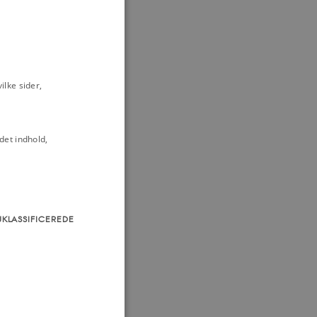
lke sider,
det indhold,
UKLASSIFICEREDE