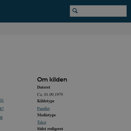
Om kilden
Dateret
Ca. 01.09.1979
001
Kildetype
Pamflet
987
Medietype
08
Tekst
Sidst redigeret