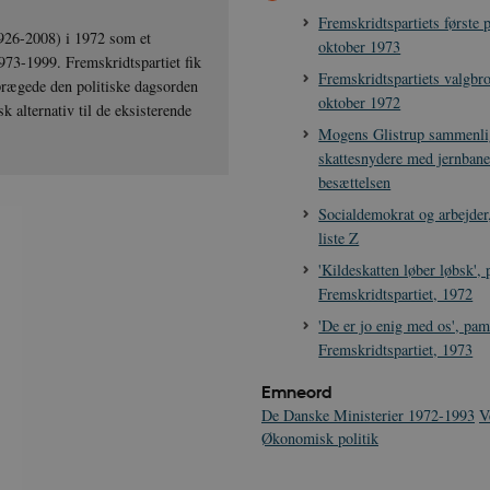
Fremskridtspartiets første 
1926-2008) i 1972 som et
oktober 1973
 1973-1999. Fremskridtspartiet fik
Fremskridtspartiets valgbro
prægede den politiske dagsorden
oktober 1972
sk alternativ til de eksisterende
Mogens Glistrup sammenli
skattesnydere med jernbane
besættelsen
Socialdemokrat og arbejder
liste Z
'Kildeskatten løber løbsk', 
Fremskridtspartiet, 1972
'De er jo enig med os', pamf
Fremskridtspartiet, 1973
Emneord
De Danske Ministerier 1972-1993
V
Økonomisk politik