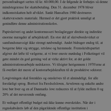
personfradraget sættes til kr. 60.000,00. I de følgende år forhøjes så denne
mindstegrænse for skattebetaling. Den 31. december 1978 bliver
indkomstskatten helt afviklet. Sankt Hansaften 1980 destrueres
skattevæsenets materiale. Hermed er det gjort praktisk umuligt at
genindføre denne administrationskolos.
Papirskriveri og andet kontornusseri beslaglægger direkte og indirekte
enorme mængder af arbejdskraft. En stor del af skrivebordsvirket er
samfundsmæssigt ikke strengt nødvendigt. Andet bidrager endog til, at
borgerne føler sig utrygge, retsløse og hæmmede. Fremskridtspartiet
afgiver det løfte til vælgerne, at vi hver eneste mødedag i Folketinget vil
gøre mindst én god gerning ved at virke aktivt for, at det golde
administrationsarbejde nedskæres. Vi tilsigter herigennem i 1970'erne at
få overført det meste af kontorarbejdskraften til de produktive sektorer.
Lovgivningen skal forenkles og omskrives til et almindeligt, for alle
forståeligt sprog. Bortset fra Færdselsloven, Arveloven og enkelte andre
love bør hver og en af Danmarks love reduceres til at fylde mellem 0 og
20% af det nuværende omfang.
Et vedtaget offentligt budget må ikke kunne overskrides. Når der i
regnskabsårets løb af den pågældende offentlige institution i