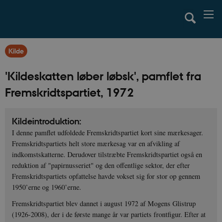
Kilde
'Kildeskatten løber løbsk', pamflet fra
Fremskridtspartiet, 1972
Kildeintroduktion:
I denne pamflet udfoldede Fremskridtspartiet kort sine mærkesager.
Fremskridtspartiets helt store mærkesag var en afvikling af
indkomstskatterne. Derudover tilstræbte Fremskridtspartiet også en
reduktion af "papirnusseriet" og den offentlige sektor, der efter
Fremskridtspartiets opfattelse havde vokset sig for stor op gennem
1950’erne og 1960’erne.
Fremskridtspartiet blev dannet i august 1972 af Mogens Glistrup
(1926-2008), der i de første mange år var partiets frontfigur. Efter at