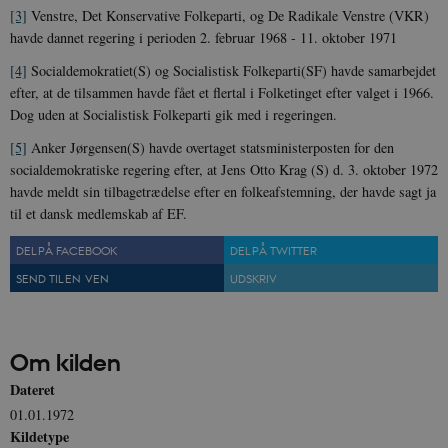
be_typo_user
Session
TYPO3 Association
[3]
Venstre, Det Konservative Folkeparti, og De Radikale Venstre (VKR)
.danmarkshistorien.dk
havde dannet regering i perioden 2. februar 1968 - 11. oktober 1971
[4]
Socialdemokratiet(S) og Socialistisk Folkeparti(SF) havde samarbejdet
efter, at de tilsammen havde fået et flertal i Folketinget efter valget i 1966.
Dog uden at Socialistisk Folkeparti gik med i regeringen.
[5]
Anker Jørgensen(S) havde overtaget statsministerposten for den
sp_t
1 år
Spotify Inc.
socialdemokratiske regering efter, at Jens Otto Krag (S) d. 3. oktober 1972
.spotify.com
havde meldt sin tilbagetrædelse efter en folkeafstemning, der havde sagt ja
til et dansk medlemskab af EF.
DEL PÅ FACEBOOK
DEL PÅ TWITTER
SEND TIL EN VEN
UDSKRIV
sp_landing
1 dag
Spotify Inc.
.spotify.com
Om kilden
Dateret
01.01.1972
JSESSIONID
Session
Oracle Corporation
.nr-data.net
Kildetype