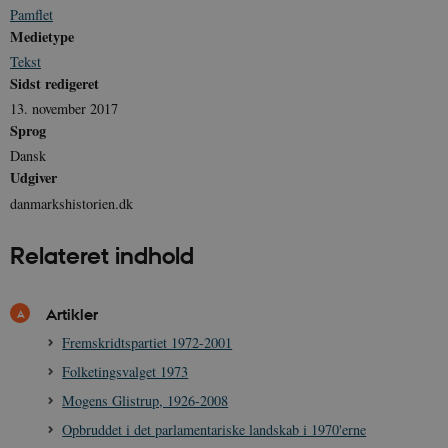
Pamflet
Medietype
Tekst
Sidst redigeret
CookieScriptConsent
1 år
13. november 2017
CookieScript
danmarkshistorien.dk
Sprog
Dansk
Udgiver
danmarkshistorien.dk
Relateret indhold
XSRF-TOKEN
danmarkshistoriendk.h5p.com
1 dag
Artikler
Fremskridtspartiet 1972-2001
Folketingsvalget 1973
Mogens Glistrup, 1926-2008
__cf_bm
30
Cloudflare Inc.
minutte
.vimeo.com
Opbruddet i det parlamentariske landskab i 1970'erne