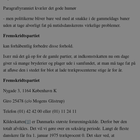
Paragraftyranniet kvæler det gode humør
- men politikerne bliver bare ved med at snakke i de gammeldags baner
uden at tage alvorligt fat på nutidsdanskerens virkelige problemer.
Fremskridtspartiet
kan forhåbentlig forbedre disse forhold.
Især må det gå op for de gamle partier, at indkomstskatten nu om dage
giver så mange bryderier og plager ude i samfundet, at man må tage fat på
at afløse den i stedet for blot at lade trækprocenterne stige år for år.
Fremskridtspartiet
Nygade 3, 1164 København K
Giro 25478 (c/o Mogens Glistrup)
Telefon (01) 42 42 00 eller (01) 11 24 11
Kildeskatten
[1]
er Danmarks største forureningskilde. Derfor bør den
totalt afvikles. Det vil vi gøre over en seksårig periode. Langt de fleste
danskere får fra 1. januar 1975 trækprocent 0. Det sker ved, at