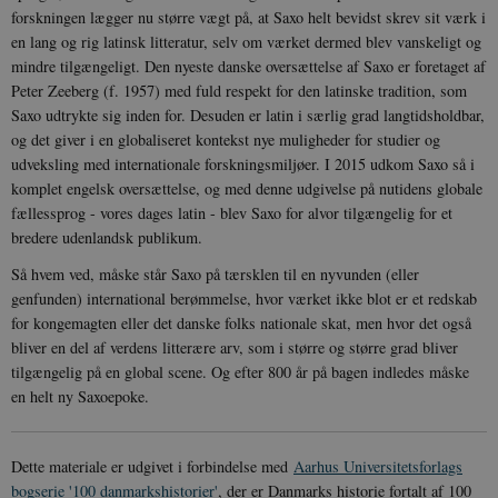
Nødvendige cookies hjælper med at gøre
forskningen lægger nu større vægt på, at Saxo helt bevidst skrev sit værk i
hjemmesiden brugbar ved at aktivere nogle
en lang og rig latinsk litteratur, selv om værket dermed blev vanskeligt og
grundlæggende funktioner som navigation mm.
Hjemmesiden kan ikke fungerer uden disse
mindre tilgængeligt. Den nyeste danske oversættelse af Saxo er foretaget af
cookies.
Peter Zeeberg (f. 1957) med fuld respekt for den latinske tradition, som
Navn
Udbyder / Domæne
Udløb
Saxo udtrykte sig inden for. Desuden er latin i særlig grad langtidsholdbar,
og det giver i en globaliseret kontekst nye muligheder for studier og
be_typo_user
Session
TYPO3 Association
.danmarkshistorien.dk
udveksling med internationale forskningsmiljøer. I 2015 udkom Saxo så i
komplet engelsk oversættelse, og med denne udgivelse på nutidens globale
fællessprog - vores dages latin - blev Saxo for alvor tilgængelig for et
bredere udenlandsk publikum.
Så hvem ved, måske står Saxo på tærsklen til en nyvunden (eller
genfunden) international berømmelse, hvor værket ikke blot er et redskab
sp_t
1 år
Spotify Inc.
for kongemagten eller det danske folks nationale skat, men hvor det også
.spotify.com
bliver en del af verdens litterære arv, som i større og større grad bliver
tilgængelig på en global scene. Og efter 800 år på bagen indledes måske
en helt ny Saxoepoke.
sp_landing
1 dag
Spotify Inc.
Dette materiale er udgivet i forbindelse med
Aarhus Universitetsforlags
.spotify.com
bogserie '100 danmarkshistorier'
, der er Danmarks historie fortalt af 100