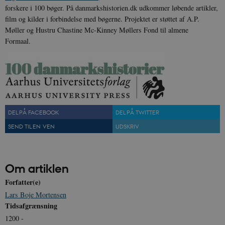
forskere i 100 bøger. På danmarkshistorien.dk udkommer løbende artikler,
film og kilder i forbindelse med bøgerne. Projektet er støttet af A.P.
Møller og Hustru Chastine Mc-Kinney Møllers Fond til almene
Formaal.
JSESSIONID
Session
Oracle Corporation
.nr-data.net
DEL PÅ FACEBOOK
DEL PÅ TWITTER
CookieScriptConsent
1 år
CookieScript
danmarkshistorien.dk
SEND TIL EN VEN
UDSKRIV
Om artiklen
Forfatter(e)
Lars Boje Mortensen
XSRF-TOKEN
danmarkshistoriendk.h5p.com
1 dag
Tidsafgrænsning
1200 -