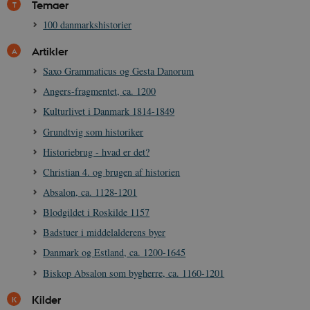
Temaer
også afgøre,
h
webstedsbes
t
bruger den ny
100 danmarkshistorier
gamle version
CloudFront-
.h5p.com
Session
A
Youtube-
Key-Pair-Id
Artikler
grænsefladen
_gid
1 dag
D
Google LLC
Saxo Grammaticus og Gesta Danorum
NID
6
Denne cooki
Google LLC
k
.danmarkshistorien.dk
måneder
indstilles af
.google.com
U
Angers-fragmentet, ca. 1200
3 dage
DoubleClick 
D
ejes af Google
e
Kulturlivet i Danmark 1814-1849
at hjælpe med
f
oprette en pro
i
dine interess
Grundtvig som historiker
t
vise dig relev
D
annoncer på 
Historiebrug - hvad er det?
o
websteder.
v
Christian 4. og brugen af historien
s
YSC
Session
Denne cooki
Google LLC
indstilles af
.youtube.com
Absalon, ca. 1128-1201
h5pcomsession
danmarkshistoriendk.h5p.com
1 dag
A
YouTube til a
visninger af
Blodgildet i Roskilde 1157
CloudFront-
.h5p.com
Session
A
indlejrede vi
Signature
Badstuer i middelalderens byer
vuid
1 år 1
D
Vimeo.com Inc.
måned
V
Danmark og Estland, ca. 1200-1645
.vimeo.com
p
Biskop Absalon som bygherre, ca. 1160-1201
CloudFront-
.h5p.com
Session
A
Region
Kilder