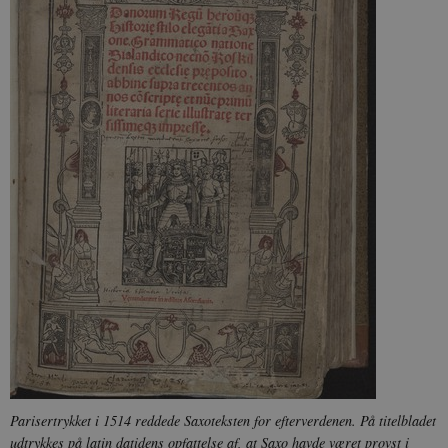
Parisertrykket i 1514 reddede Saxoteksten for efterverdenen. På titelbladet
udtrykkes på latin datidens opfattelse af, at Saxo havde været provst i