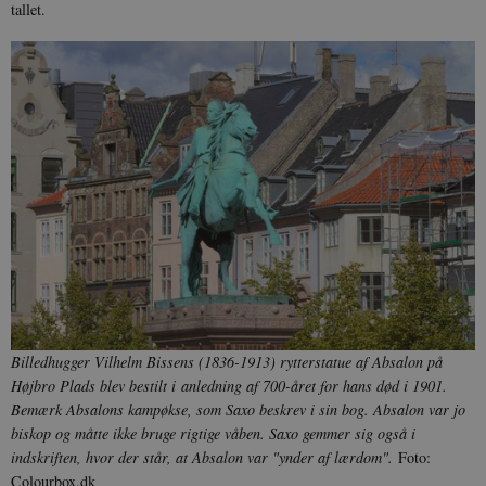
tallet.
Billedhugger Vilhelm Bissens (1836-1913) rytterstatue af Absalon på
Højbro Plads blev bestilt i anledning af 700-året for hans død i 1901.
Bemærk Absalons kampøkse, som Saxo beskrev i sin bog. Absalon var jo
biskop og måtte ikke bruge rigtige våben. Saxo gemmer sig også i
indskriften, hvor der står, at Absalon var "ynder af lærdom".
Foto:
Colourbox.dk