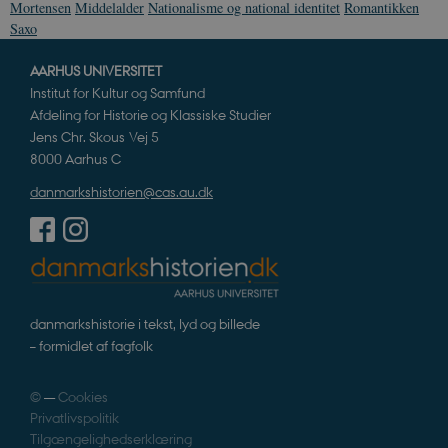
8822943-1
sekunder
c
Mortensen
Middelalder
Nationalisme og national identitet
Romantikken
A
Saxo
p
n
u
AARHUS UNIVERSITET
n
o
Institut for Kultur og Samfund
I
Afdeling for Historie og Klassiske Studier
_
u
Jens Chr. Skous Vej 5
a
8000 Aarhus C
r
h
w
danmarkshistorien@cas.au.dk
danmarkshistorie i tekst, lyd og billede
– formidlet af fagfolk
©
—
Cookies
Privatlivspolitik
Tilgængelighedserklæring