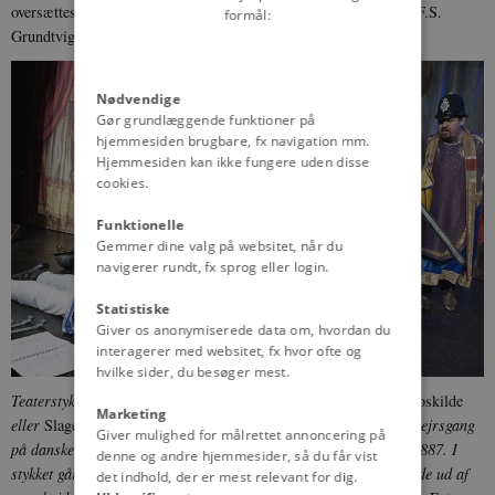
oversættes til et folkeligt dansk - og det var lige præcis, hvad N.F.S.
formål:
Grundtvig (1783-1872) gjorde fra 1818 til 1822.
Nødvendige
Gør grundlæggende funktioner på
hjemmesiden brugbare, fx navigation mm.
Hjemmesiden kan ikke fungere uden disse
cookies.
Funktionelle
Gemmer dine valg på websitet, når du
navigerer rundt, fx sprog eller login.
Statistiske
Giver os anonymiserede data om, hvordan du
interagerer med websitet, fx hvor ofte og
hvilke sider, du besøger mest.
Teaterstykket
Svend, Knud og Valdemar
- eller
Kongemordet i Roskilde
Marketing
eller
Slaget på Grathe Hede
, som det også kaldes - har gået sin sejrsgang
Giver mulighed for målrettet annoncering på
på danske scener, siden Peter Fristrup (1854-1931) skrev det i 1887. I
denne og andre hjemmesider, så du får vist
stykket går alt galt - blandt andet fordi skuespillerne ikke kan finde ud af
det indhold, der er mest relevant for dig.