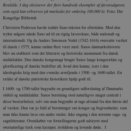
Roskilde. I dag eksisterer der flere hundrede eksempler af førsteudgaven,
som også kan erhverves på markedet for omkring 100.000 kr.
Foto: Det
Kongelige Bibliotek
Christiern Pedersen havde reddet Saxo-teksten for eftertiden. Med den
trykte udgave nåede Saxo ud til en rigtig læserskare, både nationalt og
internationalt. Og da Anders Sørensen Vedel (1542-1616) oversatte værket
til dansk i 1575, kunne endnu flere være med. Saxos danmarkshistorie
blev nu etableret som det litterære og historiske monument fra dansk
middelalder. Den danske kongemagt brugte Saxos lange kongerække og
glorificering af danske bedrifter alt, hvad den kunne, især i den
ideologiske krig mod den svenske arvefjende i 1500- og 1600-tallet. En
række af danske patriotiske historikere hjalp godt til.
I 1600- og 1700-tallet begyndte en grundigere udforskning af Danmarks
oldtid og middelalder. Saxos beretning stod naturligvis meget centralt i
disse bestræbelser, selv om man begyndte at tage afstand fra den første del
af værket. Den var jo fuld af beretninger om konger og begivenheder, som
man ikke kunne læse om andre steder, ikke engang i den norrøne saga- og
sagnlitteratur. Ovenikøbet var fortællingerne godt udstyret med
overnaturlige træk som kæmper, trolddom og levende døde. I