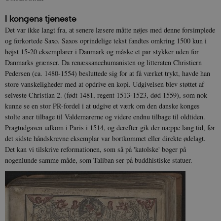
I kongens tjeneste
Det var ikke langt fra, at senere læsere måtte nøjes med denne forsimplede
og forkortede Saxo. Saxos oprindelige tekst fandtes omkring 1500 kun i
højst 15-20 eksemplarer i Danmark og måske et par stykker uden for
Danmarks grænser. Da renæssancehumanisten og litteraten Christiern
Pedersen (ca. 1480-1554) besluttede sig for at få værket trykt, havde han
store vanskeligheder med at opdrive en kopi. Udgivelsen blev støttet af
selveste Christian 2. (født 1481, regent 1513-1523, død 1559), som nok
kunne se en stor PR-fordel i at udgive et værk om den danske konges
stolte aner tilbage til Valdemarerne og videre endnu tilbage til oldtiden.
Pragtudgaven udkom i Paris i 1514, og derefter gik der næppe lang tid, før
det sidste håndskrevne eksemplar var bortkommet eller direkte ødelagt.
Det kan vi tilskrive reformationen, som så på 'katolske' bøger på
nogenlunde samme måde, som Taliban ser på buddhistiske statuer.