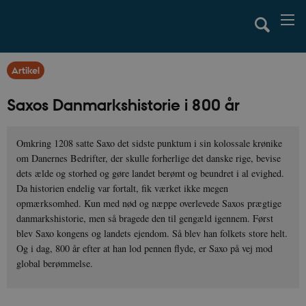
Artikel
Saxos Danmarkshistorie i 800 år
Omkring 1208 satte Saxo det sidste punktum i sin kolossale krønike
om Danernes Bedrifter, der skulle forherlige det danske rige, bevise
dets ælde og storhed og gøre landet berømt og beundret i al evighed.
Da historien endelig var fortalt, fik værket ikke megen
opmærksomhed. Kun med nød og næppe overlevede Saxos prægtige
danmarkshistorie, men så bragede den til gengæld igennem. Først
blev Saxo kongens og landets ejendom. Så blev han folkets store helt.
Og i dag, 800 år efter at han lod pennen flyde, er Saxo på vej mod
global berømmelse.