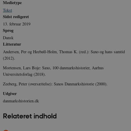
Medietype
Tekst
Sidst redigeret
__cf_bm
30
Cloudflare Inc.
13. februar 2019
minutte
.vimeo.com
Sprog
Dansk
Litteratur
Andersen, Per og Heebøll-Holm, Thomas K. (red.): Saxo og hans samtid
(2012).
Mortensen, Lars Boje: Saxo, 100 danmarkshistorier, Aarhus
Universitetsforlag (2018).
Udbyder /
Zeeberg, Peter (oversættelse): Saxos Danmarkshistorie (2000).
Navn
Udløb
Beskrivelse
Domæne
Udbyder /
Udbyder /
Navn
Navn
Udløb
Udløb
Beskrivelse
Besk
Domæne
Domæne
Udgiver
cf_clearance
1 år
Podbean
Cloudflare,
Navn
Udbyder / Domæne
Udløb
B
VISITOR_INFO1_LIVE
_cfuvid
Inc.
.vimeo.com
6
Session
Denne cooki
Google LLC
danmarkshistorien.dk
.podbean.com
måneder
indstilles af 
.youtube.com
nmstat
1 år 1
D
Siteimprove A/S
for at holde s
VISITOR_PRIVACY_METADATA
6
YouTube
måned
S
.danmarkshistorien.dk
brugerpræfer
måneder
.youtube.com
r
Relateret indhold
for Youtube-
d
videoer, der e
a
indlejret i
h
websteder; d
b