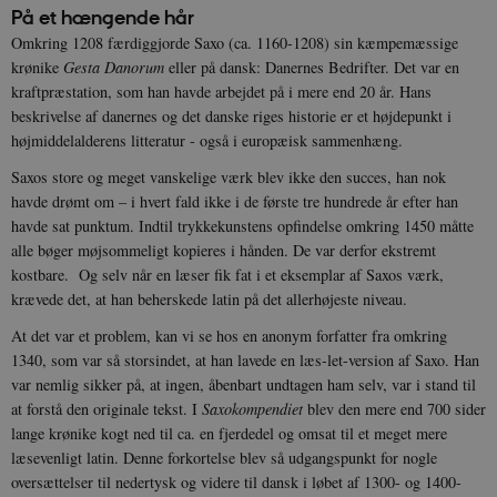
På et hængende hår
Omkring 1208 færdiggjorde Saxo (ca. 1160-1208) sin kæmpemæssige
krønike
Gesta Danorum
eller
på dansk:
Danernes Bedrifter. Det var en
kraftpræstation, som han havde arbejdet på i mere end 20 år. Hans
beskrivelse af danernes og det danske riges historie er et højdepunkt i
højmiddelalderens litteratur - også i europæisk sammenhæng.
Saxos store og meget vanskelige værk blev ikke den succes, han nok
havde drømt om – i hvert fald ikke i de første tre hundrede år efter han
havde sat punktum. Indtil trykkekunstens opfindelse omkring 1450 måtte
alle bøger møjsommeligt kopieres i hånden. De var derfor ekstremt
kostbare. Og selv når en læser fik fat i et eksemplar af Saxos værk,
krævede det, at han beherskede latin på det allerhøjeste niveau.
At det var et problem, kan vi se hos en anonym forfatter fra omkring
1340, som var så storsindet, at han lavede en læs-let-version af Saxo. Han
var nemlig sikker på, at ingen, åbenbart undtagen ham selv, var i stand til
at forstå den originale tekst. I
Saxokompendiet
blev den mere end 700 sider
lange krønike kogt ned til ca. en fjerdedel og omsat til et meget mere
læsevenligt latin. Denne forkortelse blev så udgangspunkt for nogle
oversættelser til nedertysk og videre til dansk i løbet af 1300- og 1400-