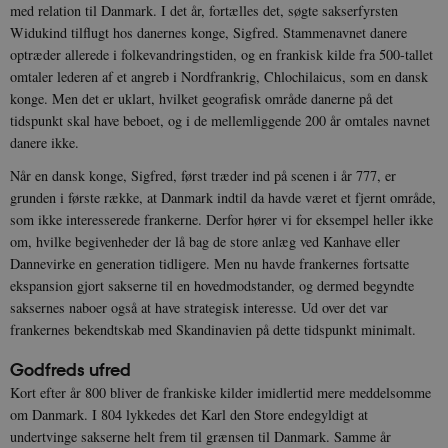
med relation til Danmark. I det år, fortælles det, søgte sakserfyrsten
Widukind tilflugt hos danernes konge, Sigfred. Stammenavnet danere
optræder allerede i folkevandringstiden, og en frankisk kilde fra 500-tallet
omtaler lederen af et angreb i Nordfrankrig, Chlochilaicus, som en dansk
konge. Men det er uklart, hvilket geografisk område danerne på det
tidspunkt skal have beboet, og i de mellemliggende 200 år omtales navnet
danere ikke.
Når en dansk konge, Sigfred, først træder ind på scenen i år 777, er
grunden i første række, at Danmark indtil da havde været et fjernt område,
som ikke interesserede frankerne. Derfor hører vi for eksempel heller ikke
om, hvilke begivenheder der lå bag de store anlæg ved Kanhave eller
Dannevirke en generation tidligere. Men nu havde frankernes fortsatte
ekspansion gjort sakserne til en hovedmodstander, og dermed begyndte
saksernes naboer også at have strategisk interesse. Ud over det var
frankernes bekendtskab med Skandinavien på dette tidspunkt minimalt.
Godfreds ufred
Kort efter år 800 bliver de frankiske kilder imidlertid mere meddelsomme
om Danmark. I 804 lykkedes det Karl den Store endegyldigt at
undertvinge sakserne helt frem til grænsen til Danmark. Samme år