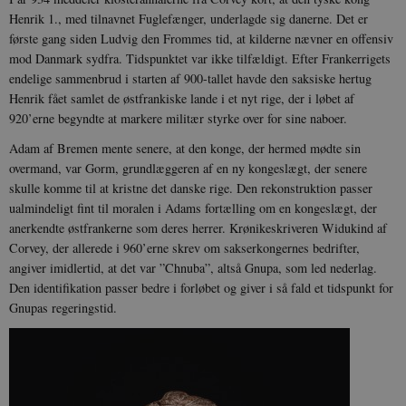
Henrik 1., med tilnavnet Fuglefænger, underlagde sig danerne. Det er
første gang siden Ludvig den Frommes tid, at kilderne nævner en offensiv
mod Danmark sydfra. Tidspunktet var ikke tilfældigt. Efter Frankerrigets
endelige sammenbrud i starten af 900-tallet havde den saksiske hertug
Henrik fået samlet de østfrankiske lande i et nyt rige, der i løbet af
920’erne begyndte at markere militær styrke over for sine naboer.
Adam af Bremen mente senere, at den konge, der hermed mødte sin
overmand, var Gorm, grundlæggeren af en ny kongeslægt, der senere
skulle komme til at kristne det danske rige. Den rekonstruktion passer
ualmindeligt fint til moralen i Adams fortælling om en kongeslægt, der
anerkendte østfrankerne som deres herrer. Krønikeskriveren Widukind af
Corvey, der allerede i 960’erne skrev om sakserkongernes bedrifter,
angiver imidlertid, at det var ”Chnuba”, altså Gnupa, som led nederlag.
Den identifikation passer bedre i forløbet og giver i så fald et tidspunkt for
Gnupas regeringstid.