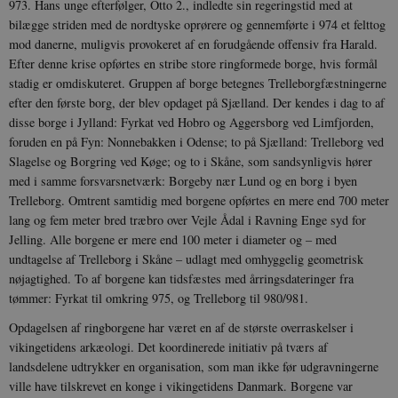
973. Hans unge efterfølger, Otto 2., indledte sin regeringstid med at
bilægge striden med de nordtyske oprørere og gennemførte i 974 et felttog
mod danerne, muligvis provokeret af en forudgående offensiv fra Harald.
Efter denne krise opførtes en stribe store ringformede borge, hvis formål
stadig er omdiskuteret. Gruppen af borge betegnes Trelleborgfæstningerne
efter den første borg, der blev opdaget på Sjælland. Der kendes i dag to af
disse borge i Jylland: Fyrkat ved Hobro og Aggersborg ved Limfjorden,
foruden en på Fyn: Nonnebakken i Odense; to på Sjælland: Trelleborg ved
Slagelse og Borgring ved Køge; og to i Skåne, som sandsynligvis hører
med i samme forsvarsnetværk: Borgeby nær Lund og en borg i byen
Trelleborg. Omtrent samtidig med borgene opførtes en mere end 700 meter
lang og fem meter bred træbro over Vejle Ådal i Ravning Enge syd for
Jelling. Alle borgene er mere end 100 meter i diameter og – med
undtagelse af Trelleborg i Skåne – udlagt med omhyggelig geometrisk
nøjagtighed. To af borgene kan tidsfæstes med årringsdateringer fra
tømmer: Fyrkat til omkring 975, og Trelleborg til 980/981.
Opdagelsen af ringborgene har været en af de største overraskelser i
vikingetidens arkæologi. Det koordinerede initiativ på tværs af
landsdelene udtrykker en organisation, som man ikke før udgravningerne
ville have tilskrevet en konge i vikingetidens Danmark. Borgene var