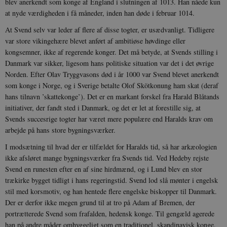
blev anerkendt som konge af England i slutningen af 1013. Han nåede kun
at nyde værdigheden i få måneder, inden han døde i februar 1014.
At Svend selv var leder af flere af disse togter, er usædvanligt. Tidligere
var store vikingehære blevet anført af ambitiøse høvdinge eller
kongsemner, ikke af regerende konger. Det må betyde, at Svends stilling i
Danmark var sikker, ligesom hans politiske situation var det i det øvrige
Norden. Efter Olav Tryggvasons død i år 1000 var Svend blevet anerkendt
som konge i Norge, og i Sverige betalte Olof Skötkonung ham skat (deraf
hans tilnavn ’skattekonge’). Det er en markant forskel fra Harald Blåtands
initiativer, der fandt sted i Danmark, og det er let at forestille sig, at
Svends succesrige togter har været mere populære end Haralds krav om
arbejde på hans store bygningsværker.
I modsætning til hvad der er tilfældet for Haralds tid, så har arkæologien
ikke afsløret mange bygningsværker fra Svends tid. Ved Hedeby rejste
Svend en runesten efter en af sine hirdmænd, og i Lund blev en stor
trækirke bygget tidligt i hans regeringstid. Svend lod slå mønter i engelsk
stil med korsmotiv, og han hentede flere engelske biskopper til Danmark.
Der er derfor ikke megen grund til at tro på Adam af Bremen, der
portrætterede Svend som frafalden, hedensk konge. Til gengæld agerede
han på andre måder omhyggeligt som en traditionel, skandinavisk konge,