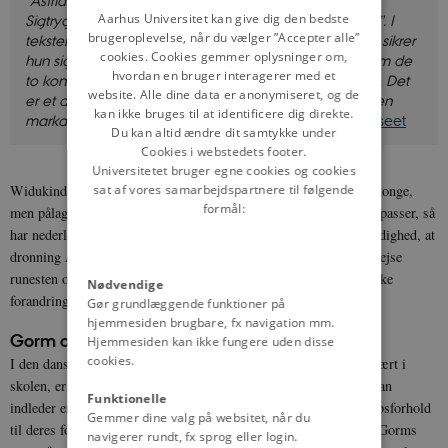
DANISH
Sigtryg, hendes og Gnupas søn. Gorm ristede runerne”. I
Aarhus Universitet kan give dig den bedste
brugeroplevelse, når du vælger ”Accepter alle”
teksterne på de to runesten, Asfrid rejste ved Hedeby, sikrer
cookies. Cookies gemmer oplysninger om,
hun sig selv mindst lige så meget opmærksomhed som de
hvordan en bruger interagerer med et
to konger, hun hædrer – hendes mand og hendes søn. Det
website. Alle dine data er anonymiseret, og de
er et af flere eksempler på, at kvinder kunne indtage en
kan ikke bruges til at identificere dig direkte.
markant plads i vikingetidens politik.
Foto:
Nationalmuseet
Du kan altid ændre dit samtykke under
Cookies i webstedets footer.
Universitetet bruger egne cookies og cookies
Widukind skrev også, at Henrik ikke blot besejrede den danske konge,
sat af vores samarbejdspartnere til følgende
formål:
men pålagde ham skat og fik ham til at modtage dåben. Hvis det passer, så
har nederlaget næppe givet Gnupa politisk prestige. Den omstændighed, at
dronning Asfrid ikke blot overlevede Gnupa, men også nåede at rejse
runesten over sønnen Sigtryg, antyder, at der skete hastige politiske
Nødvendige
forandringer i Danmark efter Henriks felttog.
Gør grundlæggende funktioner på
hjemmesiden brugbare, fx navigation mm.
Gorm og Jelling
Hjemmesiden kan ikke fungere uden disse
cookies.
I den danske kongerække, som generationer af danske børn har lært i
skolen, er Gorm den Gamle den første konge. Det er han, fordi han
Funktionelle
indleder en række af regenter, hvis nære eller fjernere slægtsskabsforhold
Gemmer dine valg på websitet, når du
til deres forgængere i hvert enkelt tilfælde er kendt. Samtidig er Gorms
navigerer rundt, fx sprog eller login.