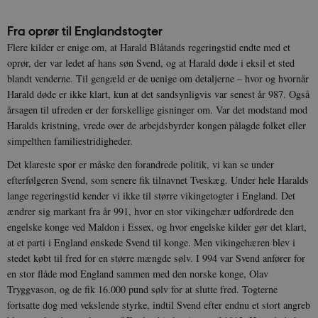
Fra oprør til Englandstogter
Flere kilder er enige om, at Harald Blåtands regeringstid endte med et
oprør, der var ledet af hans søn Svend, og at Harald døde i eksil et sted
blandt venderne. Til gengæld er de uenige om detaljerne – hvor og hvornår
Harald døde er ikke klart, kun at det sandsynligvis var senest år 987. Også
årsagen til ufreden er der forskellige gisninger om. Var det modstand mod
Haralds kristning, vrede over de arbejdsbyrder kongen pålagde folket eller
simpelthen familiestridigheder.
Det klareste spor er måske den forandrede politik, vi kan se under
efterfølgeren Svend, som senere fik tilnavnet Tveskæg. Under hele Haralds
lange regeringstid kender vi ikke til større vikingetogter i England. Det
ændrer sig markant fra år 991, hvor en stor vikingehær udfordrede den
engelske konge ved Maldon i Essex, og hvor engelske kilder gør det klart,
at et parti i England ønskede Svend til konge. Men vikingehæren blev i
stedet købt til fred for en større mængde sølv. I 994 var Svend anfører for
en stor flåde mod England sammen med den norske konge, Olav
Tryggvason, og de fik 16.000 pund sølv for at slutte fred. Togterne
fortsatte dog med vekslende styrke, indtil Svend efter endnu et stort angreb