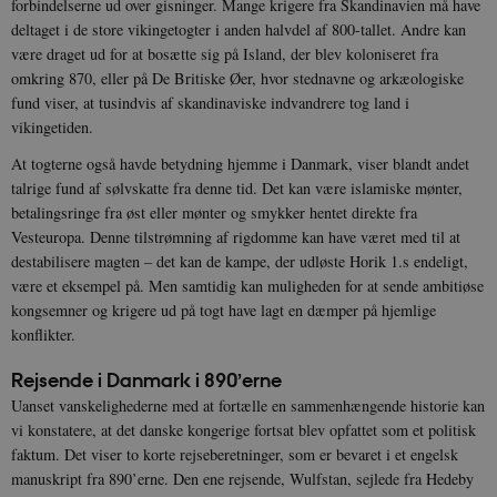
forbindelserne ud over gisninger. Mange krigere fra Skandinavien må have
deltaget i de store vikingetogter i anden halvdel af 800-tallet. Andre kan
være draget ud for at bosætte sig på Island, der blev koloniseret fra
omkring 870, eller på De Britiske Øer, hvor stednavne og arkæologiske
fund viser, at tusindvis af skandinaviske indvandrere tog land i
vikingetiden.
At togterne også havde betydning hjemme i Danmark, viser blandt andet
talrige fund af sølvskatte fra denne tid. Det kan være islamiske mønter,
betalingsringe fra øst eller mønter og smykker hentet direkte fra
Vesteuropa. Denne tilstrømning af rigdomme kan have været med til at
destabilisere magten – det kan de kampe, der udløste Horik 1.s endeligt,
være et eksempel på. Men samtidig kan muligheden for at sende ambitiøse
kongsemner og krigere ud på togt have lagt en dæmper på hjemlige
konflikter.
Rejsende i Danmark i 890’erne
Uanset vanskelighederne med at fortælle en sammenhængende historie kan
vi konstatere, at det danske kongerige fortsat blev opfattet som et politisk
faktum. Det viser to korte rejseberetninger, som er bevaret i et engelsk
manuskript fra 890’erne. Den ene rejsende, Wulfstan, sejlede fra Hedeby