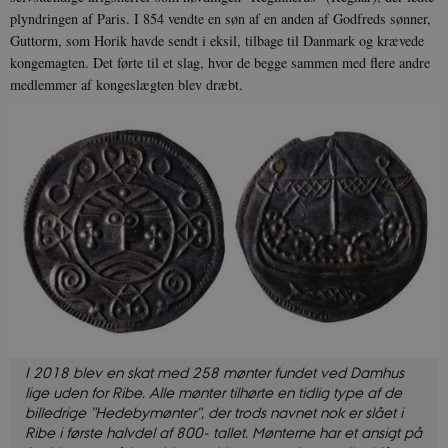
plyndringen af Paris. I 854 vendte en søn af en anden af Godfreds sønner,
Guttorm, som Horik havde sendt i eksil, tilbage til Danmark og krævede
kongemagten. Det førte til et slag, hvor de begge sammen med flere andre
medlemmer af kongeslægten blev dræbt.
I 2018 blev en skat med 258 mønter fundet ved Damhus
lige uden for Ribe. Alle mønter tilhørte en tidlig type af de
billedrige ”Hedebymønter”, der trods navnet nok er slået i
Ribe i første halvdel af 800- tallet. Mønterne har et ansigt på