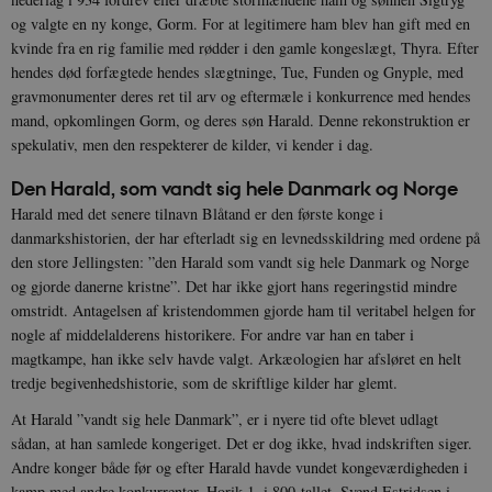
og valgte en ny konge, Gorm. For at legitimere ham blev han gift med en
kvinde fra en rig familie med rødder i den gamle kongeslægt, Thyra. Efter
hendes død forfægtede hendes slægtninge, Tue, Funden og Gnyple, med
gravmonumenter deres ret til arv og eftermæle i konkurrence med hendes
mand, opkomlingen Gorm, og deres søn Harald. Denne rekonstruktion er
spekulativ, men den respekterer de kilder, vi kender i dag.
XSRF-TOKEN
danmarkshistoriendk.h5p.com
1 dag
Den Harald, som vandt sig hele Danmark og Norge
Harald med det senere tilnavn Blåtand er den første konge i
danmarkshistorien, der har efterladt sig en levnedsskildring med ordene på
den store Jellingsten: ”den Harald som vandt sig hele Danmark og Norge
og gjorde danerne kristne”. Det har ikke gjort hans regeringstid mindre
__cf_bm
30
Cloudflare Inc.
omstridt. Antagelsen af kristendommen gjorde ham til veritabel helgen for
minutte
.vimeo.com
nogle af middelalderens historikere. For andre var han en taber i
magtkampe, han ikke selv havde valgt. Arkæologien har afsløret en helt
tredje begivenhedshistorie, som de skriftlige kilder har glemt.
At Harald ”vandt sig hele Danmark”, er i nyere tid ofte blevet udlagt
sådan, at han samlede kongeriget. Det er dog ikke, hvad indskriften siger.
Andre konger både før og efter Harald havde vundet kongeværdigheden i
kamp med andre konkurrenter. Horik 1. i 800-tallet, Svend Estridsen i