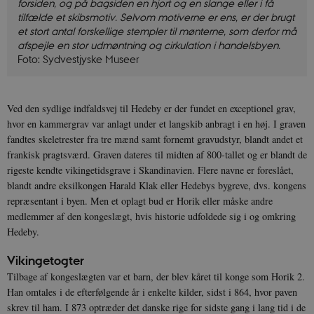
forsiden, og på bagsiden en hjort og en slange eller i få
tilfælde et skibsmotiv. Selvom motiverne er ens, er der brugt
et stort antal forskellige stempler til mønterne, som derfor må
afspejle en stor udmøntning og cirkulation i handelsbyen.
Foto: Sydvestjyske Museer
Ved den sydlige indfaldsvej til Hedeby er der fundet en exceptionel grav,
hvor en kammergrav var anlagt under et langskib anbragt i en høj. I graven
fandtes skeletrester fra tre mænd samt fornemt gravudstyr, blandt andet et
frankisk pragtsværd. Graven dateres til midten af 800-tallet og er blandt de
rigeste kendte vikingetidsgrave i Skandinavien. Flere navne er foreslået,
blandt andre eksilkongen Harald Klak eller Hedebys bygreve, dvs. kongens
repræsentant i byen. Men et oplagt bud er Horik eller måske andre
medlemmer af den kongeslægt, hvis historie udfoldede sig i og omkring
Hedeby.
Vikingetogter
Tilbage af kongeslægten var et barn, der blev kåret til konge som Horik 2.
Han omtales i de efterfølgende år i enkelte kilder, sidst i 864, hvor paven
skrev til ham. I 873 optræder det danske rige for sidste gang i lang tid i de