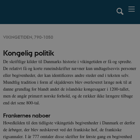
VIKINGETIDEN, 790-1050
Kongelig politik
De skriftlige kilder til Danmarks historie i vikingetiden er få og spredte.
De relativt få og korte runeindskrifter nævner kun undtagelsesvis personer
eller begivenheder, der kan identificeres andre steder end i teksten selv.
Mundtlig tradition i form af skjaldevers blev overleveret længe nok til at
danne grundlag for blandt andet de islandske kongesagaer i 1200-tallet,
men de angår primært norske forhold, og de rækker ikke længere tilbage
end det sene 800-tal.
Frankernes naboer
Hovedkilden til den tidligste vikingetids begivenheder i Danmark er derfor
de årbøger, der blev nedskrevet ved det frankiske hof, de frankiske
rigsannaler. I år 777 omtaler disse skrifter for første gang en begivenhed