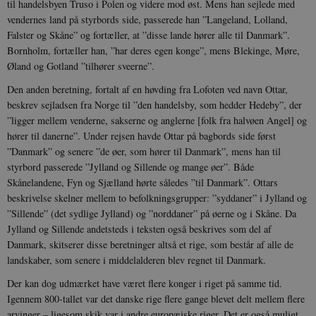
til handelsbyen Truso i Polen og videre mod øst. Mens han sejlede med
vendernes land på styrbords side, passerede han ”Langeland, Lolland,
Falster og Skåne” og fortæller, at ”disse lande hører alle til Danmark”.
Bornholm, fortæller han, ”har deres egen konge”, mens Blekinge, Møre,
Øland og Gotland ”tilhører sveerne”.
Den anden beretning, fortalt af en høvding fra Lofoten ved navn Ottar,
beskrev sejladsen fra Norge til ”den handelsby, som hedder Hedeby”, der
”ligger mellem venderne, sakserne og anglerne [folk fra halvøen Angel] og
hører til danerne”. Under rejsen havde Ottar på bagbords side først
”Danmark” og senere ”de øer, som hører til Danmark”, mens han til
styrbord passerede ”Jylland og Sillende og mange øer”. Både
Skånelandene, Fyn og Sjælland hørte således ”til Danmark”. Ottars
beskrivelse skelner mellem to befolkningsgrupper: ”syddaner” i Jylland og
”Sillende” (det sydlige Jylland) og ”norddaner” på øerne og i Skåne. Da
Jylland og Sillende andetsteds i teksten også beskrives som del af
Danmark, skitserer disse beretninger altså et rige, som består af alle de
landskaber, som senere i middelalderen blev regnet til Danmark.
Der kan dog udmærket have været flere konger i riget på samme tid.
Igennem 800-tallet var det danske rige flere gange blevet delt mellem flere
arvinger – ligesom skik var i andre europæiske riger. Det er også muligt,