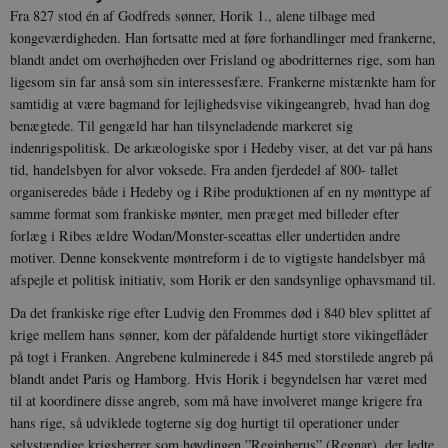
Fra 827 stod én af Godfreds sønner, Horik 1., alene tilbage med
kongeværdigheden. Han fortsatte med at føre forhandlinger med frankerne,
blandt andet om overhøjheden over Frisland og abodritternes rige, som han
ligesom sin far anså som sin interessesfære. Frankerne mistænkte ham for
samtidig at være bagmand for lejlighedsvise vikingeangreb, hvad han dog
benægtede. Til gengæld har han tilsyneladende markeret sig
indenrigspolitisk. De arkæologiske spor i Hedeby viser, at det var på hans
tid, handelsbyen for alvor voksede. Fra anden fjerdedel af 800- tallet
organiseredes både i Hedeby og i Ribe produktionen af en ny mønttype af
samme format som frankiske mønter, men præget med billeder efter
forlæg i Ribes ældre Wodan/Monster-sceattas eller undertiden andre
motiver. Denne konsekvente møntreform i de to vigtigste handelsbyer må
afspejle et politisk initiativ, som Horik er den sandsynlige ophavsmand til.
Da det frankiske rige efter Ludvig den Frommes død i 840 blev splittet af
krige mellem hans sønner, kom der påfaldende hurtigt store vikingeflåder
på togt i Franken. Angrebene kulminerede i 845 med storstilede angreb på
blandt andet Paris og Hamborg. Hvis Horik i begyndelsen har været med
til at koordinere disse angreb, som må have involveret mange krigere fra
hans rige, så udviklede togterne sig dog hurtigt til operationer under
selvstændige krigsherrer som høvdingen ”Reginherus” (Regnar), der ledte