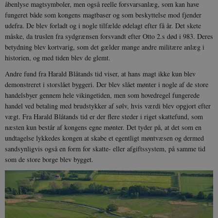
åbenlyse magtsymboler, men også reelle forsvarsanlæg, som kan have
fungeret både som kongens magtbaser og som beskyttelse mod fjender
udefra. De blev forladt og i nogle tilfælde ødelagt efter få år. Det skete
måske, da truslen fra sydgrænsen forsvandt efter Otto 2.s død i 983. Deres
betydning blev kortvarig, som det gælder mange andre militære anlæg i
historien, og med tiden blev de glemt.
Andre fund fra Harald Blåtands tid viser, at hans magt ikke kun blev
demonstreret i storslået byggeri. Der blev slået mønter i nogle af de store
handelsbyer gennem hele vikingetiden, men som hovedregel fungerede
handel ved betaling med brudstykker af sølv, hvis værdi blev opgjort efter
vægt. Fra Harald Blåtands tid er der flere steder i riget skattefund, som
næsten kun består af kongens egne mønter. Det tyder på, at det som en
undtagelse lykkedes kongen at skabe et egentligt møntvæsen og dermed
sandsynligvis også en form for skatte- eller afgiftssystem, på samme tid
som de store borge blev bygget.