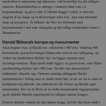
indskriften er runestenen rigt dekoreret, vidt forskelligt fra alle tidligere
runesten. Runeindskriften er anbragt i vandrette bånd som i et
bogmanuskript, og på to sider er billeder hugget i relief: et stort dyr
omgivet af en slange og en Kristusfigur uden kors, men med udstrakte
arme og korsglorie. To billeder, der blev tæt forbundet med
kristendommen i den sene vikingetid og den tidlige middelalders kunst i
Skandinavien.
Harald Blåtands kampe og monumenter
Arkæologien viser, at Harald var i offensiven i 960’erne. Omkring 968
forstærkedes grænsefæstningen Dannevirke med en stor udbygning, og
volden om handelsbyen Hedeby blev nu bygget sammen med
fæstningsværkerne. Byen havde hidtil ligget i en grænsezone, som Ottars
rejseberetning beskrev det i 890’erne. Nu blev den demonstrativt
indlemmet i Haralds rige. Omtrent samtidig udbyggede Harald
monumenterne i Jelling med en endnu større høj, så der nu var to samt en
kæmpemæssig palisade, der omkransede alle Gorms og Haralds egne
monumenter. Det var de første af en stribe monumentale byggeprojekter,
og de adskilte Haralds regeringstid fra tidligere danske kongers.
Politisk skiftede vindene for den danske konge, da Otto den Store døde i