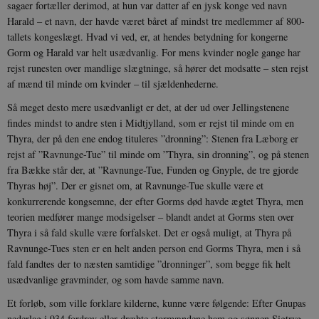
sagaer fortæller derimod, at hun var datter af en jysk konge ved navn
Harald – et navn, der havde været båret af mindst tre medlemmer af 800-
sp_t
1 år
Spotify Inc.
.spotify.com
tallets kongeslægt. Hvad vi ved, er, at hendes betydning for kongerne
Gorm og Harald var helt usædvanlig. For mens kvinder nogle gange har
rejst runesten over mandlige slægtninge, så hører det modsatte – sten rejst
af mænd til minde om kvinder – til sjældenhederne.
Så meget desto mere usædvanligt er det, at der ud over Jellingstenene
sp_landing
1 dag
Spotify Inc.
findes mindst to andre sten i Midtjylland, som er rejst til minde om en
.spotify.com
Thyra, der på den ene endog tituleres ”dronning”: Stenen fra Læborg er
rejst af ”Ravnunge-Tue” til minde om ”Thyra, sin dronning”, og på stenen
fra Bække står der, at ”Ravnunge-Tue, Funden og Gnyple, de tre gjorde
Thyras høj”. Der er gisnet om, at Ravnunge-Tue skulle være et
konkurrerende kongsemne, der efter Gorms død havde ægtet Thyra, men
JSESSIONID
Session
Oracle Corporation
.nr-data.net
teorien medfører mange modsigelser – blandt andet at Gorms sten over
Thyra i så fald skulle være forfalsket. Det er også muligt, at Thyra på
Ravnunge-Tues sten er en helt anden person end Gorms Thyra, men i så
fald fandtes der to næsten samtidige ”dronninger”, som begge fik helt
usædvanlige gravminder, og som havde samme navn.
Et forløb, som ville forklare kilderne, kunne være følgende: Efter Gnupas
CookieScriptConsent
1 år
CookieScript
danmarkshistorien.dk
nederlag i 934 fordrev eller dræbte stormændene ham og sønnen Sigtryg