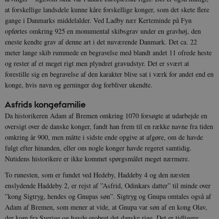
at forskellige landsdele kunne kåre forskellige konger, som det skete flere
gange i Danmarks middelalder. Ved Ladby nær Kerteminde på Fyn
opførtes omkring 925 en monumental skibsgrav under en gravhøj, den
eneste kendte grav af denne art i det nuværende Danmark. Det ca. 22
meter lange skib rummede en begravelse med blandt andet 11 ofrede heste
og rester af et meget rigt men plyndret gravudstyr. Det er svært at
forestille sig en begravelse af den karakter blive sat i værk for andet end en
konge, hvis navn og gerninger dog forbliver ukendte.
Asfrids kongefamilie
Da historikeren Adam af Bremen omkring 1070 forsøgte at udarbejde en
oversigt over de danske konger, fandt han frem til en række navne fra tiden
omkring år 900, men måtte i sidste ende opgive at afgøre, om de havde
fulgt efter hinanden, eller om nogle konger havde regeret samtidig.
Nutidens historikere er ikke kommet spørgsmålet meget nærmere.
To runesten, som er fundet ved Hedeby, Haddeby 4 og den næsten
enslydende Haddeby 2, er rejst af ”Asfrid, Odinkars datter” til minde over
”kong Sigtryg, hendes og Gnupas søn”. Sigtryg og Gnupa omtales også af
Adam af Bremen, som mener at vide, at Gnupa var søn af en kong Olav,
der kom fra Sverige og havde erobret det danske rige. Det er tidligere