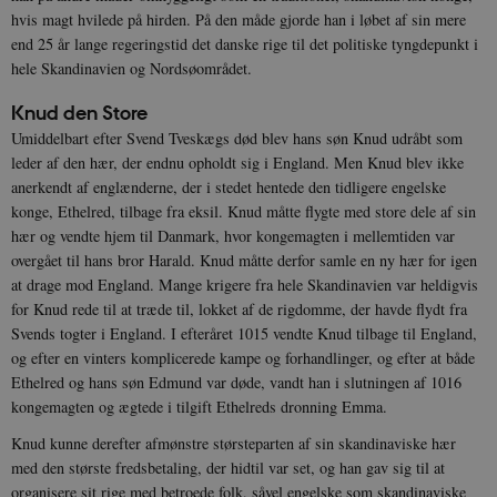
hvis magt hvilede på hirden. På den måde gjorde han i løbet af sin mere
end 25 år lange regeringstid det danske rige til det politiske tyngdepunkt i
hele Skandinavien og Nordsøområdet.
Knud den Store
Umiddelbart efter Svend Tveskægs død blev hans søn Knud udråbt som
leder af den hær, der endnu opholdt sig i England. Men Knud blev ikke
anerkendt af englænderne, der i stedet hentede den tidligere engelske
konge, Ethelred, tilbage fra eksil. Knud måtte flygte med store dele af sin
hær og vendte hjem til Danmark, hvor kongemagten i mellemtiden var
overgået til hans bror Harald. Knud måtte derfor samle en ny hær for igen
at drage mod England. Mange krigere fra hele Skandinavien var heldigvis
for Knud rede til at træde til, lokket af de rigdomme, der havde flydt fra
Svends togter i England. I efteråret 1015 vendte Knud tilbage til England,
og efter en vinters komplicerede kampe og forhandlinger, og efter at både
Ethelred og hans søn Edmund var døde, vandt han i slutningen af 1016
kongemagten og ægtede i tilgift Ethelreds dronning Emma.
Knud kunne derefter afmønstre størsteparten af sin skandinaviske hær
med den største fredsbetaling, der hidtil var set, og han gav sig til at
organisere sit rige med betroede folk, såvel engelske som skandinaviske