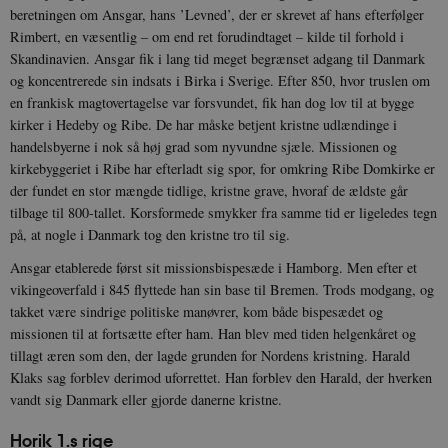
beretningen om Ansgar, hans ’Levned’, der er skrevet af hans efterfølger
Rimbert, en væsentlig – om end ret forudindtaget – kilde til forhold i
Skandinavien. Ansgar fik i lang tid meget begrænset adgang til Danmark
og koncentrerede sin indsats i Birka i Sverige. Efter 850, hvor truslen om
en frankisk magtovertagelse var forsvundet, fik han dog lov til at bygge
kirker i Hedeby og Ribe. De har måske betjent kristne udlændinge i
handelsbyerne i nok så høj grad som nyvundne sjæle. Missionen og
kirkebyggeriet i Ribe har efterladt sig spor, for omkring Ribe Domkirke er
der fundet en stor mængde tidlige, kristne grave, hvoraf de ældste går
tilbage til 800-tallet. Korsformede smykker fra samme tid er ligeledes tegn
på, at nogle i Danmark tog den kristne tro til sig.
Ansgar etablerede først sit missionsbispesæde i Hamborg. Men efter et
vikingeoverfald i 845 flyttede han sin base til Bremen. Trods modgang, og
takket være sindrige politiske manøvrer, kom både bispesædet og
missionen til at fortsætte efter ham. Han blev med tiden helgenkåret og
tillagt æren som den, der lagde grunden for Nordens kristning. Harald
Klaks sag forblev derimod uforrettet. Han forblev den Harald, der hverken
vandt sig Danmark eller gjorde danerne kristne.
Horik 1.s rige