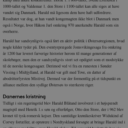
1000-tallet og Valdemar 1. den Store i 1100-tallet kan alle siges at have
Udbyder /
Navn
Udløb
Beskrivelse
vundet sig Danmark. Harald må ligesom dem have haft udfordrere.
Domæne
Udbyder /
Udbyder /
Navn
Navn
Udløb
Udløb
Beskrivelse
Besk
Domæne
Domæne
Resultatet var dog, at han vandt kongemagten ikke blot i Danmark men
cf_clearance
1 år
Podbean
Cloudflare,
Navn
Udbyder / Domæne
Udløb
B
også i Norge, hvor Håkon Jarl omkring 970 anerkendte Harald som sin
VISITOR_INFO1_LIVE
_cfuvid
Inc.
.vimeo.com
6
Session
Denne cooki
Google LLC
.podbean.com
måneder
indstilles af 
.youtube.com
nmstat
1 år 1
D
Siteimprove A/S
overherre.
for at holde s
VISITOR_PRIVACY_METADATA
6
YouTube
måned
S
.danmarkshistorien.dk
brugerpræfer
måneder
.youtube.com
r
Harald har sandsynligvis også ført en aktiv politik i Østersøregionen, hvad
for Youtube-
d
videoer, der e
a
nogle kilder tyder på. Den eventyrprægede Jomsvikingesaga fra omkring
indlejret i
h
år 1200 har leveret farverige historier herom til mange generationer af
websteder; d
b
også afgøre,
h
skolebøger, men den er sandsynligvis stort set opdigtet som et modstykke
webstedsbes
t
bruger den ny
til de norske kongesagaer. Derimod ved vi fra en runesten i Sønder
gamle version
CloudFront-
.h5p.com
Session
A
Vissing i Midtjylland, at Harald var gift med Tove, en datter af
Youtube-
Key-Pair-Id
grænsefladen
abodritterfyrsten Mistivoj. Dermed var der formentlig på et tidspunkt en
_gid
1 dag
D
Google LLC
alliance mellem den sydlige Østersøs to stærkeste riger.
NID
6
Denne cooki
Google LLC
k
.danmarkshistorien.dk
måneder
indstilles af
.google.com
U
3 dage
DoubleClick 
D
Danernes kristning
ejes af Google
e
at hjælpe med
f
Tidligt i sin regeringstid blev Harald Blåtand involveret i et højspændt
oprette en pro
i
magtspil med Henrik 1.s søn og efterfølger, Otto den Store, der i 962 blev
dine interess
t
vise dig relev
D
kronet til tysk-romersk kejser. Den samtidige krønikeskriver Widukind af
annoncer på 
o
Corvey fortæller, at oprørere i Nordtyskland forsøgte at bringe Harald ind i
websteder.
v
s