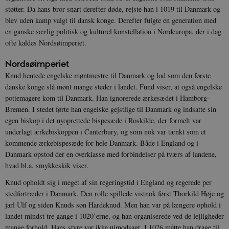
støtter. Da hans bror snart derefter døde, rejste han i 1019 til Danmark og
blev uden kamp valgt til dansk konge. Derefter fulgte en generation med
en ganske særlig politisk og kulturel konstellation i Nordeuropa, der i dag
ofte kaldes Nordsøimperiet.
Nordsøimperiet
Knud hentede engelske møntmestre til Danmark og lod som den første
danske konge slå mønt mange steder i landet. Fund viser, at også engelske
pottemagere kom til Danmark. Han ignorerede ærkesædet i Hamborg-
Bremen. I stedet førte han engelske gejstlige til Danmark og indsatte sin
egen biskop i det nyoprettede bispesæde i Roskilde, der formelt var
underlagt ærkebiskoppen i Canterbury, og som nok var tænkt som et
kommende ærkebispesæde for hele Danmark. Både i England og i
Danmark opstod der en overklasse med forbindelser på tværs af landene,
hvad bl.a. smykkeskik viser.
Knud opholdt sig i meget af sin regeringstid i England og regerede per
stedfortræder i Danmark. Den rolle spillede vistnok først Thorkild Høje og
jarl Ulf og siden Knuds søn Hardeknud. Men han var på længere ophold i
landet mindst tre gange i 1020’erne, og han organiserede ved de lejligheder
mange forhold. Hans styre var ikke uimodsagt. I 1026 måtte han drage til