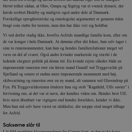
blevet tolket sådan, at Olav, Gnupa og Sigtryg var et svensk dynasti, der
havde erobret Hedeby og muligvis også andre dele af Danmark.
Forskellige sproghistoriske og runologiske argumenter er gennem tiden
brugt som støtte for teorien, men den har ikke vist sig holdbar.
Vi ved derfor stadig ikke, hvorfra Asfrids mandlige familie kom, eller om
de var konger i hele Danmark. At dømme efter det fokus, hun selv tager i
sine to runemonumenter, kan hun og hendes familierelationer meget vel
være en del af svaret. Også andre kvinder markerede sig stærkt i de
ledende slægters politik på denne tid. En kvinde rejste således både en
imponerende runesten over sin første mand Gunulf ved Tryggevælde på
Sjælland og senere et endnu mere imponerende monument med høj,
skibssætning og runesten over en ny mand, alt sammen ved Glavendrup på
Fyn. På Tryggevældestenen titulerer hun sig stolt ”Ragnhild, Ulfs søster” i
forvisning om, at det var et navn, der kendtes viden om. Hendes bror Ulf,
hvis navn åbenbart var vigtigere end hendes forældres, kender vi ikke.
Men hun må selv have været en skikkelse, der næppe stod meget tilbage
for Asfrid.
Sakserne slår til
I år 934 meddeler klosterannalerne fra Corvey kort, at den tyske kong