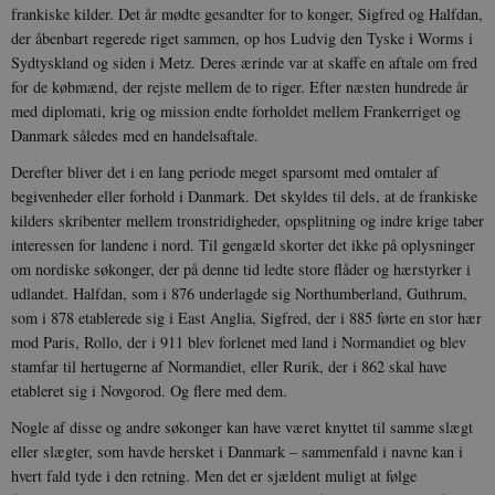
frankiske kilder. Det år mødte gesandter for to konger, Sigfred og Halfdan,
der åbenbart regerede riget sammen, op hos Ludvig den Tyske i Worms i
Sydtyskland og siden i Metz. Deres ærinde var at skaffe en aftale om fred
for de købmænd, der rejste mellem de to riger. Efter næsten hundrede år
med diplomati, krig og mission endte forholdet mellem Frankerriget og
Danmark således med en handelsaftale.
Derefter bliver det i en lang periode meget sparsomt med omtaler af
begivenheder eller forhold i Danmark. Det skyldes til dels, at de frankiske
kilders skribenter mellem tronstridigheder, opsplitning og indre krige taber
interessen for landene i nord. Til gengæld skorter det ikke på oplysninger
om nordiske søkonger, der på denne tid ledte store flåder og hærstyrker i
udlandet. Halfdan, som i 876 underlagde sig Northumberland, Guthrum,
som i 878 etablerede sig i East Anglia, Sigfred, der i 885 førte en stor hær
mod Paris, Rollo, der i 911 blev forlenet med land i Normandiet og blev
stamfar til hertugerne af Normandiet, eller Rurik, der i 862 skal have
etableret sig i Novgorod. Og flere med dem.
Nogle af disse og andre søkonger kan have været knyttet til samme slægt
eller slægter, som havde hersket i Danmark – sammenfald i navne kan i
hvert fald tyde i den retning. Men det er sjældent muligt at følge