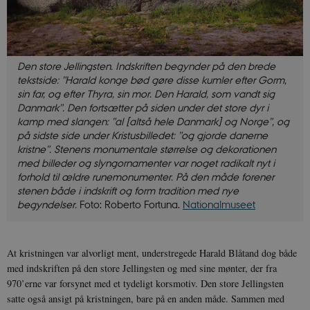
Den store Jellingsten. Indskriften begynder på den brede
tekstside: ”Harald konge bød gøre disse kumler efter Gorm,
sin far, og efter Thyra, sin mor. Den Harald, som vandt sig
Danmark”. Den fortsætter på siden under det store dyr i
kamp med slangen: ”al [altså hele Danmark] og Norge”, og
på sidste side under Kristusbilledet: ”og gjorde danerne
kristne”. Stenens monumentale størrelse og dekorationen
med billeder og slyngornamenter var noget radikalt nyt i
forhold til ældre runemonumenter. På den måde forener
stenen både i indskrift og form tradition med nye
begyndelser.
Foto: Roberto Fortuna.
Nationalmuseet
At kristningen var alvorligt ment, understregede Harald Blåtand dog både
med indskriften på den store Jellingsten og med sine mønter, der fra
970’erne var forsynet med et tydeligt korsmotiv. Den store Jellingsten
satte også ansigt på kristningen, bare på en anden måde. Sammen med