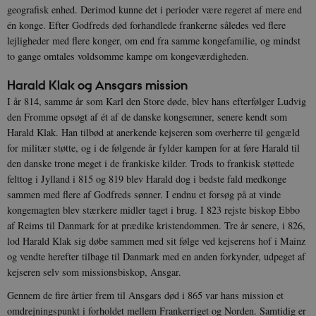
geografisk enhed. Derimod kunne det i perioder være regeret af mere end
én konge. Efter Godfreds død forhandlede frankerne således ved flere
lejligheder med flere konger, om end fra samme kongefamilie, og mindst
to gange omtales voldsomme kampe om kongeværdigheden.
Harald Klak og Ansgars mission
I år 814, samme år som Karl den Store døde, blev hans efterfølger Ludvig
den Fromme opsøgt af ét af de danske kongsemner, senere kendt som
Harald Klak. Han tilbød at anerkende kejseren som overherre til gengæld
for militær støtte, og i de følgende år fylder kampen for at føre Harald til
den danske trone meget i de frankiske kilder. Trods to frankisk støttede
felttog i Jylland i 815 og 819 blev Harald dog i bedste fald medkonge
sammen med flere af Godfreds sønner. I endnu et forsøg på at vinde
kongemagten blev stærkere midler taget i brug. I 823 rejste biskop Ebbo
af Reims til Danmark for at prædike kristendommen. Tre år senere, i 826,
lod Harald Klak sig døbe sammen med sit følge ved kejserens hof i Mainz
og vendte herefter tilbage til Danmark med en anden forkynder, udpeget af
kejseren selv som missionsbiskop, Ansgar.
Gennem de fire årtier frem til Ansgars død i 865 var hans mission et
omdrejningspunkt i forholdet mellem Frankerriget og Norden. Samtidig er