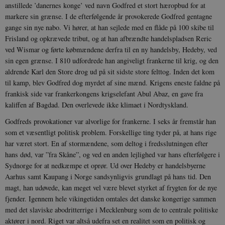
anstillede ’danernes konge’ ved navn Godfred et stort hæropbud for at
markere sin grænse. I de efterfølgende år provokerede Godfred gentagne
gange sin nye nabo. Vi hører, at han sejlede med en flåde på 100 skibe til
Frisland og opkrævede tribut, og at han afbrændte handelspladsen Reric
ved Wismar og førte købmændene derfra til en ny handelsby, Hedeby, ved
sin egen grænse. I 810 udfordrede han angiveligt frankerne til krig, og den
aldrende Karl den Store drog ud på sit sidste store felttog. Inden det kom
til kamp, blev Godfred dog myrdet af sine mænd. Krigens eneste faldne på
frankisk side var frankerkongens krigselefant Abul Abaz, en gave fra
kaliffen af Bagdad. Den overlevede ikke klimaet i Nordtyskland.
Godfreds provokationer var alvorlige for frankerne. I seks år fremstår han
som et væsentligt politisk problem. Forskellige ting tyder på, at hans rige
har været stort. En af stormændene, som deltog i fredsslutningen efter
hans død, var ”fra Skåne”, og ved en anden lejlighed var hans efterfølgere i
Sydnorge for at nedkæmpe et oprør. Ud over Hedeby er handelsbyerne
Aarhus samt Kaupang i Norge sandsynligvis grundlagt på hans tid. Den
magt, han udøvede, kan meget vel være blevet styrket af frygten for de nye
fjender. Igennem hele vikingetiden omtales det danske kongerige sammen
med det slaviske abodritterrige i Mecklenburg som de to centrale politiske
aktører i nord. Riget var altså udefra set en realitet som en politisk og