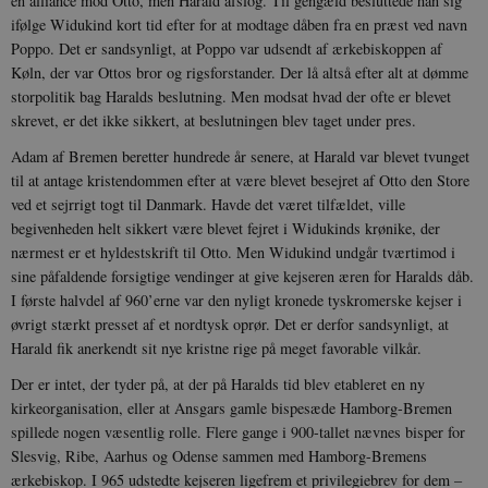
en alliance mod Otto, men Harald afslog. Til gengæld besluttede han sig
YSC
Session
Denne cooki
Google LLC
indstilles af
ifølge Widukind kort tid efter for at modtage dåben fra en præst ved navn
.youtube.com
h5pcomsession
danmarkshistoriendk.h5p.com
1 dag
A
YouTube til a
Poppo. Det er sandsynligt, at Poppo var udsendt af ærkebiskoppen af
visninger af
CloudFront-
.h5p.com
Session
A
indlejrede vi
Køln, der var Ottos bror og rigsforstander. Der lå altså efter alt at dømme
Signature
storpolitik bag Haralds beslutning. Men modsat hvad der ofte er blevet
vuid
1 år 1
D
Vimeo.com Inc.
skrevet, er det ikke sikkert, at beslutningen blev taget under pres.
måned
V
.vimeo.com
p
Adam af Bremen beretter hundrede år senere, at Harald var blevet tvunget
CloudFront-
.h5p.com
Session
A
til at antage kristendommen efter at være blevet besejret af Otto den Store
Region
ved et sejrrigt togt til Danmark. Havde det været tilfældet, ville
CloudFront-
.h5p.com
Session
A
begivenheden helt sikkert være blevet fejret i Widukinds krønike, der
Policy
nærmest er et hyldestskrift til Otto. Men Widukind undgår tværtimod i
_ga_7J1SYH77RJ
.danmarkshistorien.dk
1 år 1
G
sine påfaldende forsigtige vendinger at give kejseren æren for Haralds dåb.
måned
I første halvdel af 960’erne var den nyligt kronede tyskromerske kejser i
_ga
1 år 1
D
Google LLC
måned
k
øvrigt stærkt presset af et nordtysk oprør. Det er derfor sandsynligt, at
.danmarkshistorien.dk
U
Harald fik anerkendt sit nye kristne rige på meget favorable vilkår.
s
i
Der er intet, der tyder på, at der på Haralds tid blev etableret en ny
a
a
kirkeorganisation, eller at Ansgars gamle bispesæde Hamborg-Bremen
c
s
spillede nogen væsentlig rolle. Flere gange i 900-tallet nævnes bisper for
b
Slesvig, Ribe, Aarhus og Odense sammen med Hamborg-Bremens
e
n
ærkebiskop. I 965 udstedte kejseren ligefrem et privilegiebrev for dem –