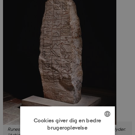
Cookies giver dig en bedre
brugeroplevelse
Runesten rejst ved Hedeby. Indskriften på runestenen lyder:
ENGLISH
”Asfrid gjorde disse kumler, Odinkars datter, efter kong