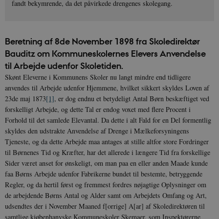
fandt bekymrende, da det påvirkede drengenes skolegang.
Beretning af 8de November 1898 fra Skoledirektør
Bauditz om Kommuneskolernes Elevers Anvendelse
til Arbejde udenfor Skoletiden.
Skønt Eleverne i Kommunens Skoler nu langt mindre end tidligere
anvendes til Arbejde udenfor Hjemmene, hvilket sikkert skyldes Loven af
23de maj 1873
[1]
, er dog endnu et betydeligt Antal Børn beskæftiget ved
forskelligt Arbejde, og dette Tal er endog voxet med flere Procent i
Forhold til det samlede Elevantal. Da dette i alt Fald for en Del formentlig
skyldes den udstrakte Anvendelse af Drenge i Mælkeforsyningens
Tjeneste, og da dette Arbejde maa antages at stille altfor store Fordringer
til Børnenes Tid og Kræfter, har det allerede i længere Tid fra forskellige
Sider været anset for ønskeligt, om man paa en eller anden Maade kunde
faa Børns Arbejde udenfor Fabrikerne bundet til bestemte, betryggende
Regler, og da hertil først og fremmest fordres nøjagtige Oplysninger om
de arbejdende Børns Antal og Alder samt om Arbejdets Omfang og Art,
udsendtes der i November Maaned f[orrige] A[ar] af Skoledirektøren til
samtlige kjøbenhanvske Kommuneskoler Skemaer, som Inspektørerne