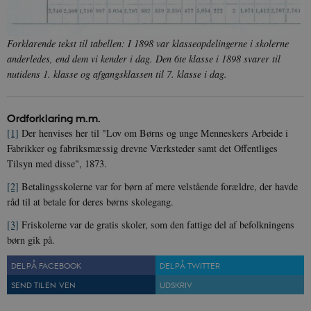
Nødvendige cookies hjælper med at gøre
hjemmesiden brugbar ved at aktivere nogle
grundlæggende funktioner som navigation mm.
Forklarende tekst til tabellen: I 1898 var klasseopdelingerne i skolerne
Hjemmesiden kan ikke fungerer uden disse
cookies.
anderledes, end dem vi kender i dag. Den 6te klasse i 1898 svarer til
nutidens 1. klasse og afgangsklassen til 7. klasse i dag.
Navn
Udbyder / Domæne
Udløb
be_typo_user
Session
TYPO3 Association
.danmarkshistorien.dk
Ordforklaring m.m.
[1]
Der henvises her til "Lov om Børns og unge Menneskers Arbeide i
Fabrikker og fabriksmæssig drevne Værksteder samt det Offentliges
Tilsyn med disse", 1873.
[2]
Betalingsskolerne var for børn af mere velstående forældre, der havde
råd til at betale for deres børns skolegang.
sp_t
1 år
Spotify Inc.
.spotify.com
[3]
Friskolerne var de gratis skoler, som den fattige del af befolkningens
børn gik på.
DEL PÅ FACEBOOK
DEL PÅ TWITTER
SEND TIL EN VEN
UDSKRIV
sp_landing
1 dag
Spotify Inc.
.spotify.com