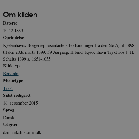
Om kilden
Dateret
19.12.1889
JSESSIONID
Session
Oracle Corporation
.nr-data.net
Oprindelse
Kjøbenhavns Borgerrepræsentanters Forhandlinger fra den 6te April 1898
til den 20de marts 1899. 59 Aargang, II bind. Kjøbenhavn Trykt hos J. H.
Schultz 1899 s. 1651-1655
Kildetype
Beretning
CookieScriptConsent
1 år
CookieScript
danmarkshistorien.dk
Medietype
Tekst
Sidst redigeret
16. september 2015
Sprog
Dansk
Udgiver
XSRF-TOKEN
danmarkshistoriendk.h5p.com
1 dag
danmarkshistorien.dk