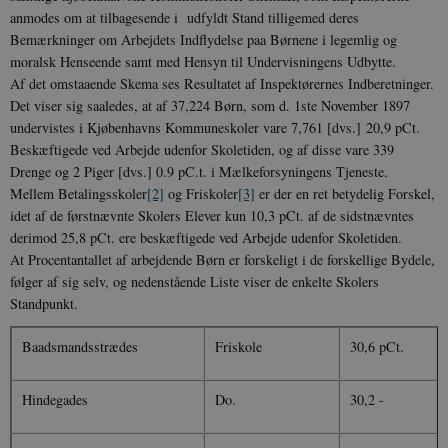
anmodes om at tilbagesende i udfyldt Stand tilligemed deres
Bemærkninger om Arbejdets Indflydelse paa Børnene i legemlig og
moralsk Henseende samt med Hensyn til Undervisningens Udbytte.
Af det omstaaende Skema ses Resultatet af Inspektørernes Indberetninger.
Det viser sig saaledes, at af 37,224 Børn, som d. 1ste November 1897
undervistes i Kjøbenhavns Kommuneskoler vare 7,761 [dvs.] 20,9 pCt.
Beskæftigede ved Arbejde udenfor Skoletiden, og af disse vare 339
Drenge og 2 Piger [dvs.] 0.9 pC.t. i Mælkeforsyningens Tjeneste.
Mellem Betalingsskoler
[2]
og Friskoler
[3]
er der en ret betydelig Forskel,
idet af de førstnævnte Skolers Elever kun 10,3 pCt. af de sidstnævntes
derimod 25,8 pCt. ere beskæftigede ved Arbejde udenfor Skoletiden.
At Procentantallet af arbejdende Børn er forskeligt i de forskellige Bydele,
følger af sig selv, og nedenstående Liste viser de enkelte Skolers
Standpunkt.
Baadsmandsstrædes
Friskole
30,6 pCt.
Hindegades
Do.
30,2 -