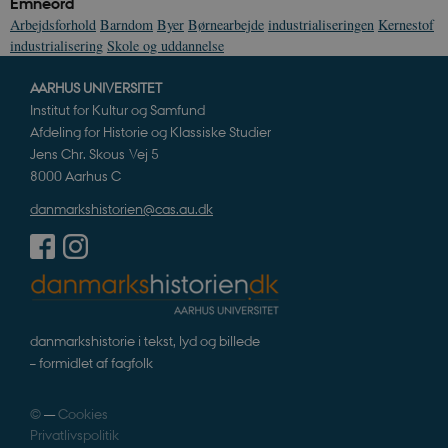
Emneord
CloudFront-
.h5p.com
Session
A
Policy
Arbejdsforhold
Barndom
Byer
Børnearbejde
industrialiseringen
Kernestof
industrialisering
Skole og uddannelse
_ga_7J1SYH77RJ
.danmarkshistorien.dk
1 år 1
G
måned
AARHUS UNIVERSITET
_ga
1 år 1
D
Google LLC
Institut for Kultur og Samfund
måned
k
.danmarkshistorien.dk
U
Afdeling for Historie og Klassiske Studier
s
i
Jens Chr. Skous Vej 5
a
8000 Aarhus C
a
c
s
danmarkshistorien@cas.au.dk
b
e
n
i
i
s
s
b
s
danmarkshistorie i tekst, lyd og billede
k
a
– formidlet af fagfolk
h
CloudFront-
.h5p.com
Session
A
©
—
Cookies
Created-At
Privatlivspolitik
_gat_UA-
.danmarkshistorien.dk
58
T