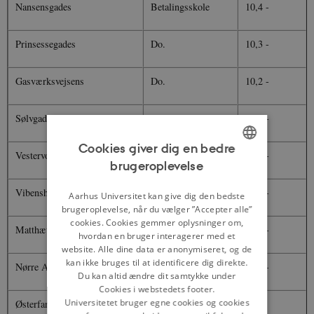
Nansensgades
Betalingsskole
10,4 -
Prinsessegades
Do.
10,3 -
Gasværksvejsens
Do.
10,2 -
Sølvgades
Do.
10,2 -
Cookies giver dig en bedre
Vestervoldgades
Do.
10,2 -
brugeroplevelse
ENGLISH
Vibenshus
Do.
10,1 -
DANISH
Aarhus Universitet kan give dig den bedste
brugeroplevelse, når du vælger ”Accepter alle”
cookies. Cookies gemmer oplysninger om,
Matthæusgades
Betalingsskole
10,1 -
hvordan en bruger interagerer med et
website. Alle dine data er anonymiseret, og de
kan ikke bruges til at identificere dig direkte.
Nørre Allés
Do.
10,0 -
Du kan altid ændre dit samtykke under
Cookies i webstedets footer.
Universitetet bruger egne cookies og cookies
Østerfarimagsgades
Do.
8,0 -