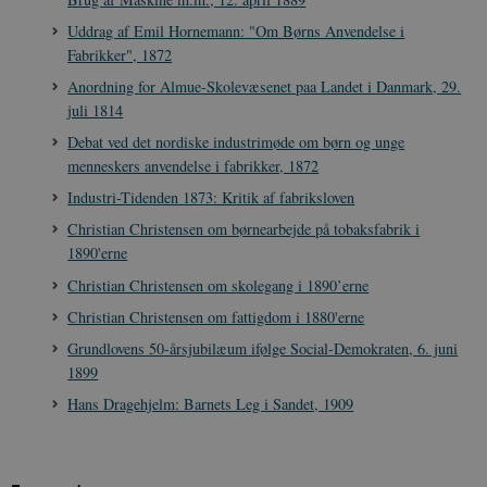
b
også afgøre,
h
Uddrag af Emil Hornemann: "Om Børns Anvendelse i
webstedsbes
t
bruger den ny
Fabrikker", 1872
gamle version
CloudFront-
.h5p.com
Session
A
Youtube-
Key-Pair-Id
Anordning for Almue-Skolevæsenet paa Landet i Danmark, 29.
grænsefladen
juli 1814
_gid
1 dag
D
Google LLC
NID
6
Denne cooki
Google LLC
k
.danmarkshistorien.dk
måneder
indstilles af
.google.com
Debat ved det nordiske industrimøde om børn og unge
U
3 dage
DoubleClick 
D
menneskers anvendelse i fabrikker, 1872
ejes af Google
e
at hjælpe med
f
Industri-Tidenden 1873: Kritik af fabriksloven
oprette en pro
i
dine interess
t
Christian Christensen om børnearbejde på tobaksfabrik i
vise dig relev
D
annoncer på 
o
1890'erne
websteder.
v
s
Christian Christensen om skolegang i 1890’erne
YSC
Session
Denne cooki
Google LLC
indstilles af
.youtube.com
h5pcomsession
danmarkshistoriendk.h5p.com
1 dag
A
Christian Christensen om fattigdom i 1880'erne
YouTube til a
visninger af
CloudFront-
.h5p.com
Session
A
Grundlovens 50-årsjubilæum ifølge Social-Demokraten, 6. juni
indlejrede vi
Signature
1899
vuid
1 år 1
D
Vimeo.com Inc.
Hans Dragehjelm: Barnets Leg i Sandet, 1909
måned
V
.vimeo.com
p
CloudFront-
.h5p.com
Session
A
Region