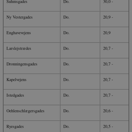
Suhmsgades
Do.
30,0 -
Ny Vestergades
Do.
20,9 -
Enghavevejens
Do.
20,9
Larslejstrædes
Do.
20,7 -
Dronningensgades
Do.
20,7 -
Kapelvejens
Do.
20,7 -
Istedgades
Do.
20,7 -
Oehlenschlægersgades
Do.
20,6 -
Ryesgades
Do.
20,5 -