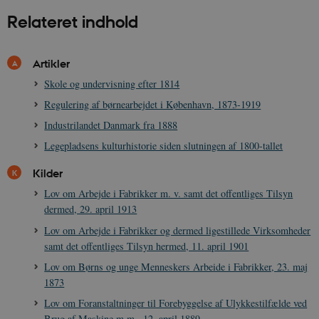
Relateret indhold
Artikler
__cf_bm
30
Cloudflare Inc.
minutte
.vimeo.com
Skole og undervisning efter 1814
Regulering af børnearbejdet i København, 1873-1919
Industrilandet Danmark fra 1888
Legepladsens kulturhistorie siden slutningen af 1800-tallet
Kilder
Lov om Arbejde i Fabrikker m. v. samt det offentliges Tilsyn
Udbyder /
dermed, 29. april 1913
Navn
Udløb
Beskrivelse
Domæne
Udbyder /
Udbyder /
Navn
Navn
Udløb
Udløb
Beskrivelse
Besk
Domæne
Domæne
Lov om Arbejde i Fabrikker og dermed ligestillede Virksomheder
cf_clearance
1 år
Podbean
Cloudflare,
Navn
Udbyder / Domæne
Udløb
B
samt det offentliges Tilsyn hermed, 11. april 1901
VISITOR_INFO1_LIVE
_cfuvid
Inc.
.vimeo.com
6
Session
Denne cooki
Google LLC
.podbean.com
måneder
indstilles af 
.youtube.com
nmstat
1 år 1
D
Siteimprove A/S
Lov om Børns og unge Menneskers Arbeide i Fabrikker, 23. maj
for at holde s
VISITOR_PRIVACY_METADATA
6
YouTube
måned
S
.danmarkshistorien.dk
brugerpræfer
måneder
.youtube.com
r
1873
for Youtube-
d
videoer, der e
a
Lov om Foranstaltninger til Forebyggelse af Ulykkestilfælde ved
indlejret i
h
Brug af Maskine m.m., 12. april 1889
websteder; d