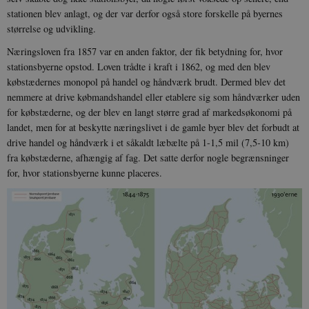
stationen blev anlagt, og der var derfor også store forskelle på byernes
størrelse og udvikling.
Næringsloven fra 1857 var en anden faktor, der fik betydning for, hvor
stationsbyerne opstod. Loven trådte i kraft i 1862, og med den blev
købstædernes monopol på handel og håndværk brudt. Dermed blev det
nemmere at drive købmandshandel eller etablere sig som håndværker uden
for købstæderne, og der blev en langt større grad af markedsøkonomi på
landet, men for at beskytte næringslivet i de gamle byer blev det forbudt at
drive handel og håndværk i et såkaldt læbælte på 1-1,5 mil (7,5-10 km)
fra købstæderne, afhængig af fag. Det satte derfor nogle begrænsninger
for, hvor stationsbyerne kunne placeres.