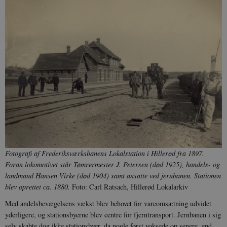
Fotografi af Frederiksværksbanens Lokalstation i Hillerød fra 1897.
Foran lokomotivet står Tømrermester J. Petersen (død 1925), handels- og
landmand Hansen Virke (død 1904) samt ansatte ved jernbanen. Stationen
blev oprettet ca. 1880.
Foto: Carl Ratsach, Hillerød Lokalarkiv
Med andelsbevægelsens vækst blev behovet for vareomsætning udvidet
yderligere, og stationsbyerne blev centre for fjerntransport. Jernbanen i sig
selv skabte dog ikke stationsbyer, da nogle først voksede op senere, end