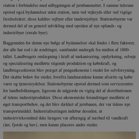
station i forbindelse med udbygningen af jernbanenettet. I samme tidsrum
opstod også bydannelser uden station, men ved vejkryds eller ved vigtige
færdselsårer; disse kaldtes vejbyer eller landevejsbyer. Stationsbyerne var
dermed del af en generel udvikling med opståen af nye oplands- og
industribyer (rurale byer).
Baggrunden for denne nye bølge af bydannelser skal findes i flere faktorer,
der alle har rod i de ændringer, samfundet undergik fra midten af 1800-
tallet. Landbrugets omlægning i kraft af mekanisering, opdyrkning, selveje
og specialisering medførte stigende produktion og købekraft, og
landbrugssektoren blev præget af pengeøkonomi i stedet for selvforsyning.
Det skabte behov for steder, hvorfra landmændene kunne afsætte og købe
varer og tjenesteydelser. Stationsbyerne opstod dermed som servicecentre
for landbefolkningen, ligesom de udgjorde en vigtig del af distributionen
af tidens industriprodukter. Disse økonomiske forandringer medførte et
øget transportbehov, og det blev dækket af jernbanen, der var tidens nye
transportmiddel. Industrialiseringen indebar desuden, at
industrivirksomhed ikke længere var afhængig af nærhed til vandkraft
(åer, fjorde og hav), men kunne placeres andre steder.