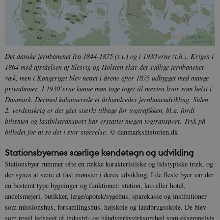
Det danske jernbanenet fra 1844-1875 (t.v.) og i 1930'erne (t.h.). Krigen i
1864 med afståelsen af Slesvig og Holsten skar det sydlige jernbanenet
væk, men i Kongeriget blev nettet i årene efter 1875 udbygget med mange
privatbaner. I 1930’erne kunne man tage toget til næsten hvor som helst i
Danmark. Dermed kulminerede et århundredes jernbaneudvikling. Siden
2. verdenskrig er det gået stærkt tilbage for togtrafikken, bl.a. fordi
bilismen og lastbilstransport har erstattet megen togtransport. Tryk på
billedet for at se det i stor størrelse.
© danmarkshistorien.dk
Stationsbyernes særlige kendetegn og udvikling
Stationsbyer rummer ofte en række karakteristiske og tidstypiske træk, og
der synes at være et fast mønster i deres udvikling. I de fleste byer var der
en bestemt type bygninger og funktioner: station, kro eller hotel,
andelsmejeri, butikker, læge/apotek/sygehus, sparekasse og institutioner
som missionshus, forsamlingshus, højskole og landbrugsskole. De blev
som regel ledsaget af industri- og håndværksvirksomhed som eksempelvis