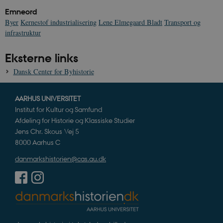
CloudFront-
.h5p.com
Session
A
Emneord
Created-At
Byer
Kernestof industrialisering
Lene Elmegaard Bladt
Transport og
_gat_UA-
.danmarkshistorien.dk
58
T
infrastruktur
8822943-1
sekunder
c
A
p
Eksterne links
n
u
n
Dansk Center for Byhistorie
o
I
_
u
AARHUS UNIVERSITET
a
Institut for Kultur og Samfund
r
h
Afdeling for Historie og Klassiske Studier
w
Jens Chr. Skous Vej 5
8000 Aarhus C
danmarkshistorien@cas.au.dk