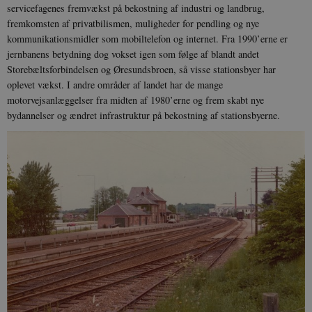
servicefagenes fremvækst på bekostning af industri og landbrug,
sp_landing
1 dag
Spotify Inc.
fremkomsten af privatbilismen, muligheder for pendling og nye
.spotify.com
kommunikationsmidler som mobiltelefon og internet. Fra 1990’erne er
jernbanens betydning dog vokset igen som følge af blandt andet
Storebæltsforbindelsen og Øresundsbroen, så visse stationsbyer har
oplevet vækst. I andre områder af landet har de mange
motorvejsanlæggelser fra midten af 1980’erne og frem skabt nye
JSESSIONID
Session
Oracle Corporation
bydannelser og ændret infrastruktur på bekostning af stationsbyerne.
.nr-data.net
CookieScriptConsent
1 år
CookieScript
danmarkshistorien.dk