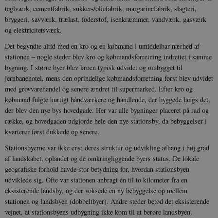
teglværk, cementfabrik, sukker-/oliefabrik, margarinefabrik, slagteri,
bryggeri, savværk, trælast, foderstof, isenkræmmer, vandværk, gasværk
og elektricitetsværk.
Det begyndte altid med en kro og en købmand i umiddelbar nærhed af
stationen – nogle steder blev kro og købmandsforretning indrettet i samme
bygning. I større byer blev kroen typisk udvidet og ombygget til
jernbanehotel, mens den oprindelige købmandsforretning først blev udvidet
med grovvarehandel og senere ændret til supermarked. Efter kro og
købmand fulgte hurtigt håndværkere og handlende, der byggede langs det,
der blev den nye bys hovedgade. Her var alle bygninger placeret på rad og
række, og hovedgaden udgjorde hele den nye stationsby, da bebyggelser i
kvarterer først dukkede op senere.
Stationsbyerne var ikke ens; deres struktur og udvikling afhang i høj grad
af landskabet, oplandet og de omkringliggende byers status. De lokale
geografiske forhold havde stor betydning for, hvordan stationsbyen
udviklede sig. Ofte var stationen anbragt én til to kilometer fra en
eksisterende landsby, og der voksede en ny bebyggelse op mellem
stationen og landsbyen (dobbeltbyer). Andre steder betød det eksisterende
vejnet, at stationsbyens udbygning ikke kom til at berøre landsbyen.