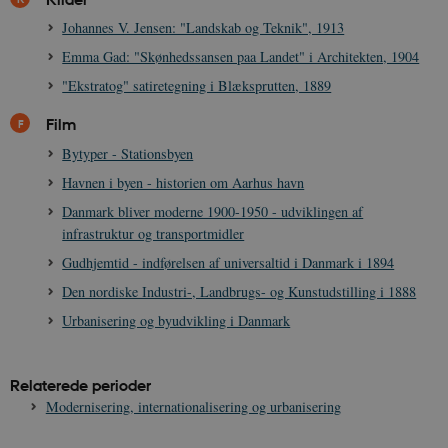
CloudFront-
.h5p.com
Session
A
Johannes V. Jensen: "Landskab og Teknik", 1913
Region
Emma Gad: "Skønhedssansen paa Landet" i Architekten, 1904
CloudFront-
.h5p.com
Session
A
Policy
"Ekstratog" satiretegning i Blæksprutten, 1889
_ga_7J1SYH77RJ
.danmarkshistorien.dk
1 år 1
G
måned
Film
_ga
1 år 1
D
Google LLC
Bytyper - Stationsbyen
måned
k
.danmarkshistorien.dk
U
Havnen i byen - historien om Aarhus havn
s
i
Danmark bliver moderne 1900-1950 - udviklingen af
a
infrastruktur og transportmidler
a
c
Gudhjemtid - indførelsen af universaltid i Danmark i 1894
s
b
e
Den nordiske Industri-, Landbrugs- og Kunstudstilling i 1888
n
i
Urbanisering og byudvikling i Danmark
i
s
s
b
Relaterede perioder
s
k
Modernisering, internationalisering og urbanisering
a
h