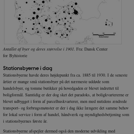
Nødvendige
Statistiske
Marketing
Funktionelle
Uklassificerede
Nødvendige cookies hjælper med at gøre
hjemmesiden brugbar ved at aktivere nogle
grundlæggende funktioner som navigation mm.
Hjemmesiden kan ikke fungerer uden disse
cookies.
Antallet af byer og deres størrelse i 1901.
Fra: Dansk Center
Navn
Udbyder / Domæne
Udløb
for Byhistorie
be_typo_user
Session
TYPO3 Association
.danmarkshistorien.dk
Stationsbyerne i dag
Stationsbyerne havde deres højdepunkt fra ca. 1885 til 1930. I de seneste
årtier er mange små stationsbyer på det nærmeste uddøde som
handelsbyer, og tomme butikker på hovedgaden er blevet indrettet til
boligformål. Samtidig er der dog sket det paradoks, at boligkvartererne er
blevet udbygget i form af parcelhuskvarterer, men med nutidens ændrede
sp_t
1 år
Spotify Inc.
transport- og forbrugsmønster er der i dag ikke længere det samme behov
.spotify.com
for lokal service i form af handel, håndværk og myndighedsbetjening som
i stationsbyernes første år.
Stationsbyerne afspejler dermed også den moderne udvikling med