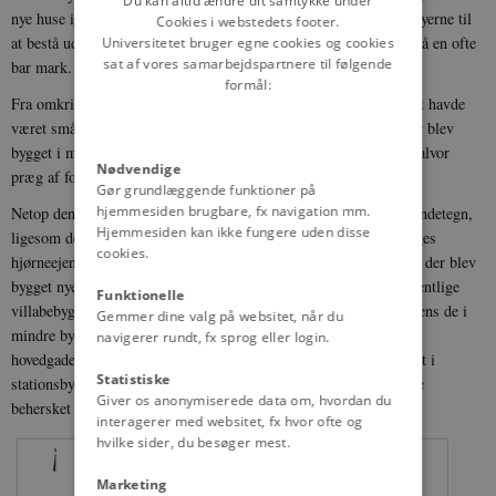
Du kan altid ændre dit samtykke under
nye huse i landsbyerne blev blandet med de ældre, kom stationsbyerne til
Cookies i webstedets footer.
at bestå udelukkende af nybyggede huse, der lå helt for sig selv på en ofte
Universitetet bruger egne cookies og cookies
sat af vores samarbejdspartnere til følgende
bar mark.
formål:
Fra omkring 1900 blev stationsbyernes bygninger, der oprindeligt havde
været små, bygget eller udvidet i to eller flere etager, ligesom der blev
bygget i mange forskellige stilarter. Samtidig fik hovedgaden for alvor
Nødvendige
præg af forretningsgade.
Gør grundlæggende funktioner på
hjemmesiden brugbare, fx navigation mm.
Netop den blandede arkitektur er et af stationsbyernes særlige kendetegn,
Hjemmesiden kan ikke fungere uden disse
ligesom der ofte blev bygget et spir på en af hovedgadens fleretages
cookies.
hjørneejendomme, så byen kunne få sig et tårn. Samtidig med, at der blev
bygget nye og højere huse, opstod også stationsbyernes første egentlige
Funktionelle
villabebyggelser. I større byer kunne de udgøre et helt kvarter, mens de i
Gemmer dine valg på websitet, når du
mindre byer kun bestod af en enkelt vej eller den yderste ende af
navigerer rundt, fx sprog eller login.
hovedgaden. Fra 1920’erne dæmpedes den hektiske byggeaktivitet i
Statistiske
stationsbyerne, og ombygninger og nybyggeri fandt sted i et mere
Giver os anonymiserede data om, hvordan du
behersket tempo.
interagerer med websitet, fx hvor ofte og
hvilke sider, du besøger mest.
Marketing