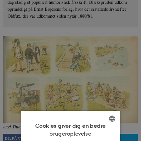
dag stadig et populært humoristisk årsskrift. Blæksprutten udkom
oprindeligt på Ernst Bojesens forlag, hvor det erstattede årshæftet
Oldfux, der var udkommet siden nytår 1880/81.
Cookies giver dig en bedre
Axel Thiess' satiretegning "Ekstratog", 1889.
Fra: Blæksprutten
brugeroplevelse
ENGLISH
DEL PÅ FACEBOOK
DEL PÅ TWITTER