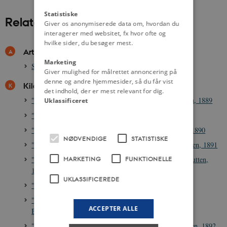
Statistiske
Relateret indhold
Giver os anonymiserede data om, hvordan du
interagerer med websitet, fx hvor ofte og
hvilke sider, du besøger mest.
Artikler
Marketing
Stationsbyer
Giver mulighed for målrettet annoncering på
denne og andre hjemmesider, så du får vist
Kilder
det indhold, der er mest relevant for dig.
"Reklamedebat anno 1889" satiretegning i Blæksprutten, 1889
Uklassificeret
"Impressionisterne" satiretegning i Blæksprutten, 1889
"Drenge-Bankemaskine" satiretegning i Blæksprutten, 1890
NØDVENDIGE
STATISTISKE
"Impressionistisk udstilling" satiretegning i Blæksprutten, 1891
MARKETING
FUNKTIONELLE
"Læsevaner i Frøkenklosteret": satiretegning i Blæksprutten,
1892
UKLASSIFICEREDE
"Cykelløb" satiretegning i Blæksprutten, 1892
"Høstudstilling af Willumsens elever" satiretegning i
ACCEPTER ALLE
Blæksprutten, 1892
"Henrik Ibsens Manuskript" satiretegning i Blæksprutten, 1892