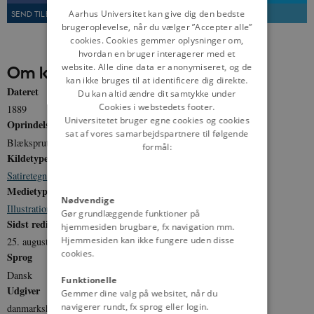
DANISH
Aarhus Universitet kan give dig den bedste
SEND TIL EN VEN
UDSKRIV
brugeroplevelse, når du vælger ”Accepter alle”
cookies. Cookies gemmer oplysninger om,
hvordan en bruger interagerer med et
website. Alle dine data er anonymiseret, og de
Om kilden
kan ikke bruges til at identificere dig direkte.
Dateret
Du kan altid ændre dit samtykke under
Cookies i webstedets footer.
1889
Universitetet bruger egne cookies og cookies
Oprindelse
sat af vores samarbejdspartnere til følgende
Blæksprutten, 1889. Ernst Bojesens forlag.
formål:
Kildetype
Satiretegning
Medietype
Nødvendige
Illustration
Gør grundlæggende funktioner på
Sidst redigeret
hjemmesiden brugbare, fx navigation mm.
Hjemmesiden kan ikke fungere uden disse
25. august 2015
cookies.
Sprog
Dansk
Funktionelle
Udgiver
Gemmer dine valg på websitet, når du
navigerer rundt, fx sprog eller login.
danmarkshistorien.dk