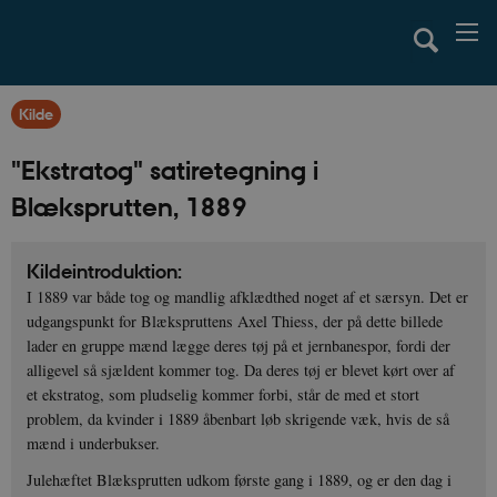
Kilde
"Ekstratog" satiretegning i
Blæksprutten, 1889
Kildeintroduktion:
I 1889 var både tog og mandlig afklædthed noget af et særsyn. Det er
udgangspunkt for Blækspruttens Axel Thiess, der på dette billede
lader en gruppe mænd lægge deres tøj på et jernbanespor, fordi der
alligevel så sjældent kommer tog. Da deres tøj er blevet kørt over af
et ekstratog, som pludselig kommer forbi, står de med et stort
problem, da kvinder i 1889 åbenbart løb skrigende væk, hvis de så
mænd i underbukser.
Julehæftet Blæksprutten udkom første gang i 1889, og er den dag i