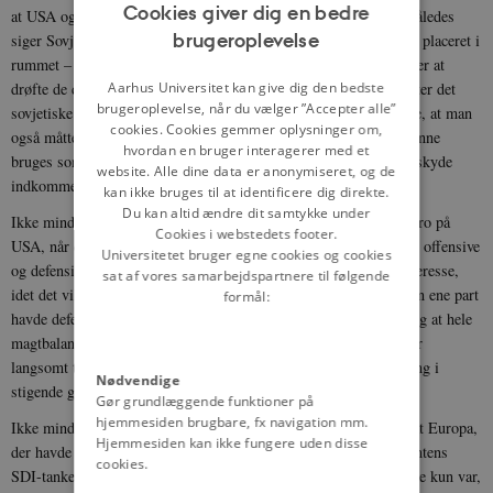
Cookies giver dig en bedre
at USA og Sovjetunionen definerer defensive våben forskelligt. Således
brugeroplevelse
siger Sovjetunionen, at man kun ønsker at drøfte defensive våben placeret i
ENGLISH
rummet – hvilket omfatter SDI-projektet – mens USA også ønsker at
DANISH
Aarhus Universitet kan give dig den bedste
drøfte de defensive våben, der placeres på jorden – hvilket omfatter det
brugeroplevelse, når du vælger ”Accepter alle”
sovjetiske defensive system. Hr. Nitze oplyste i denne forbindelse, at man
cookies. Cookies gemmer oplysninger om,
også måtte huske på, at almindelige interkontinentale missiler kunne
hvordan en bruger interagerer med et
bruges som defensive våben, idet de jo kunne indstilles til at nedskyde
website. Alle dine data er anonymiseret, og de
indkommende offensive våben.
kan ikke bruges til at identificere dig direkte.
Du kan altid ændre dit samtykke under
Ikke mindst udenrigsminister Shultz fremhævede, at man måtte tro på
Cookies i webstedets footer.
USA, når det sagde, at det ønskede at forhandle forholdet mellem offensive
Universitetet bruger egne cookies og cookies
og defensive våben. Bl.a. var en sådan forhandling jo i USA’s interesse,
sat af vores samarbejdspartnere til følgende
idet det ville skabe ustabilitet i supermagtsforholdet, hvis kun den ene part
formål:
havde defensive våben. Hertil kom en moralsk betragtning, nemlig at hele
magtbalance– og terrorbalancesynspunktet var en politisk ide, der
langsomt tabte terræn. Bl.a. overhalede den teknologiske udvikling i
Nødvendige
stigende grad magtbalancetankegangen og gjorde den farlig.
Gør grundlæggende funktioner på
hjemmesiden brugbare, fx navigation mm.
Ikke mindst forsvarsminister Weinberger fandt det uforståeligt, at Europa,
Hjemmesiden kan ikke fungere uden disse
der havde haft en så stor anti-atombevægelse, ikke greb præsidentens
cookies.
SDI-tanke. Undertiden fik Hr. Weinberger den tanke, at det måske kun var,