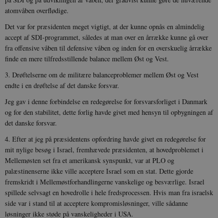
atomvåben overflødige.
Det var for præsidenten meget vigtigt, at der kunne opnås en almindelig
accept af SDI-programmet, således at man over en årrække kunne gå over
fra offensive våben til defensive våben og inden for en overskuelig årrække
finde en mere tilfredsstillende balance mellem Øst og Vest.
3. Drøftelserne om de militære balanceproblemer mellem Øst og Vest
endte i en drøftelse af det danske forsvar.
Jeg gav i denne forbindelse en redegørelse for forsvarsforliget i Danmark
og for den stabilitet, dette forlig havde givet med hensyn til opbygningen af
det danske forsvar.
4. Efter at jeg på præsidentens opfordring havde givet en redegørelse for
mit nylige besøg i Israel, fremhævede præsidenten, at hovedproblemet i
Mellemøsten set fra et amerikansk synspunkt, var at PLO og
palæstinenserne ikke ville acceptere Israel som en stat. Dette gjorde
fremskridt i Mellemøstforhandlingerne vanskelige og besværlige. Israel
spillede selvsagt en hovedrolle i hele fredsprocessen. Hvis man fra israelsk
side var i stand til at acceptere kompromisløsninger, ville sådanne
løsninger ikke støde på vanskeligheder i USA.