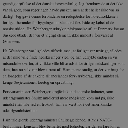
grundig drøftelse af det danske forsvarsforlig. Jeg fremhævede at det ikke
var så godt, som regeringen havde ønsket, men at det heller ikke var så
dårligt. Jeg gav i denne forbindelse en redegørelse for hovedtrækkene i
forliget, herunder for bygningen af standard-flex-både og købet af de
sp_t
1 år
Spotify Inc.
norske ubåde. Hr. Weinberger udtrykte påskønnelse af, at Danmark fortsat
.spotify.com
ønskede ubåde, der var et vigtigt element, ikke mindst i forsvaret af
Østersøen.
Hr. Weinberger var ligeledes tilfreds med, at forliget var treårigt, således
at der ikke ville finde nedskæringer sted, og han udtrykte endog en vis
sp_landing
1 dag
Spotify Inc.
misundelse overfor, at vi ikke ville blive udsat for årlige nedskæringer som
.spotify.com
dem, han nu selv var blevet ramt af. Ham mente stadig, at der var brug for
en forøgelse af de enkelte alliancelandes forsvarsbidrag, ikke mindst så
længe Sovjetunionen foretog en oprustning.
Forsvarsminister Weinberger strejfede kun de danske fodnoter, som
udenrigsminister Shultz imidlertid mere indgående kom ind på, ikke
JSESSIONID
Session
Oracle Corporation
.nr-data.net
mindst i sin tale ved en frokost, han var vært for i det amerikanske
udenrigsministerium.
I sin tale gjorde udenrigsminister Shultz gældende, at hvis NATO-
beslutninger konstant blev behæftet med fodnoter, var der en fare for, at