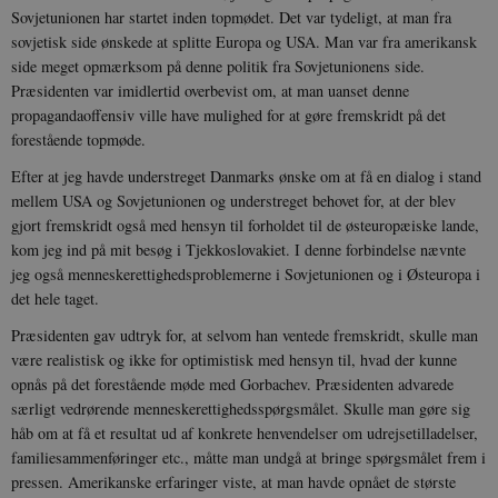
Sovjetunionen har startet inden topmødet. Det var tydeligt, at man fra
sovjetisk side ønskede at splitte Europa og USA. Man var fra amerikansk
side meget opmærksom på denne politik fra Sovjetunionens side.
Præsidenten var imidlertid overbevist om, at man uanset denne
propagandaoffensiv ville have mulighed for at gøre fremskridt på det
forestående topmøde.
Efter at jeg havde understreget Danmarks ønske om at få en dialog i stand
mellem USA og Sovjetunionen og understreget behovet for, at der blev
gjort fremskridt også med hensyn til forholdet til de østeuropæiske lande,
kom jeg ind på mit besøg i Tjekkoslovakiet. I denne forbindelse nævnte
jeg også menneskerettighedsproblemerne i Sovjetunionen og i Østeuropa i
det hele taget.
Præsidenten gav udtryk for, at selvom han ventede fremskridt, skulle man
være realistisk og ikke for optimistisk med hensyn til, hvad der kunne
opnås på det forestående møde med Gorbachev. Præsidenten advarede
særligt vedrørende menneskerettighedsspørgsmålet. Skulle man gøre sig
håb om at få et resultat ud af konkrete henvendelser om udrejsetilladelser,
familiesammenføringer etc., måtte man undgå at bringe spørgsmålet frem i
pressen. Amerikanske erfaringer viste, at man havde opnået de største