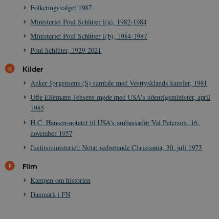
Folketingsvalget 1987
Ministeriet Poul Schlüter I(a), 1982-1984
Ministeriet Poul Schlüter I(b), 1984-1987
Poul Schlüter, 1929-2021
Kilder
Anker Jørgensens (S) samtale med Vesttysklands kansler, 1981
Uffe Ellemann-Jensens møde med USA's udenrigsminister, april
1985
H.C. Hansen-notatet til USA's ambassadør Val Peterson, 16.
november 1957
Justitsministeriet: Notat vedrørende Christiania, 30. juli 1973
Film
Kampen om historien
Danmark i FN