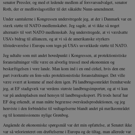
senator Pressler, og med et ledende medlem af forsvarsudvalget, senator
Roth, der er medforslagsstiller til det såkaldte Nunn-amendment.
Under samtalerne i Kongressen understregede jeg, at der i Danmark var en
stærk støtte til NATO-medlemskabet. Jeg sagde, at vi ikke så noget
Udbyder /
Navn
Udløb
Beskrivelse
Domæne
Udbyder /
Udbyder /
alternativ til vort NATO medlemskab. Jeg understregede, at vi værdsatte
Navn
Navn
Udløb
Udløb
Beskrivelse
Besk
Domæne
Domæne
USA’s bidrag til alliancen, og at vi så de amerikanske styrkers
cf_clearance
1 år
Podbean
Cloudflare,
Navn
Udbyder / Domæne
Udløb
B
tilstedeværelse i Europa som tegn på USA’s usvækkede støtte til NATO.
VISITOR_INFO1_LIVE
_cfuvid
Inc.
.vimeo.com
6
Session
Denne cooki
Google LLC
.podbean.com
måneder
indstilles af 
.youtube.com
nmstat
1 år 1
D
Siteimprove A/S
for at holde s
VISITOR_PRIVACY_METADATA
6
YouTube
måned
S
.danmarkshistorien.dk
Jeg udtalte som mit andet hovedpunkt i Kongressen, at protektionistiske
brugerpræfer
måneder
.youtube.com
r
foranstaltninger ville være en alvorlig trussel mod økonomien og
for Youtube-
d
videoer, der e
a
beskæftigelsen i vore lande. Man kom ind i en ond cirkel, hvis den ene
indlejret i
h
websteder; d
part iværksatte en fem-seks protektionistiske foranstaltninger. Det ville
b
også afgøre,
h
være svært at komme af med dem igen. På landbrugsområdet fremhævede
webstedsbes
t
bruger den ny
jeg, at EF stadigvæk var verdens største landbrugsimportør, og at vi kun
gamle version
CloudFront-
.h5p.com
Session
A
var på andenpladsen med hensyn til landbrugseksport. På trods heraf har
Youtube-
Key-Pair-Id
grænsefladen
EF dog erkendt, at man måtte begrænse overskudsproduktionen, og jeg
_gid
1 dag
D
Google LLC
henviste i den forbindelse til vedtagelserne blandt andet på mælkeområdet
NID
6
Denne cooki
Google LLC
k
.danmarkshistorien.dk
måneder
indstilles af
.google.com
U
og til kommissionens nylige Grønbog.
3 dage
DoubleClick 
D
ejes af Google
e
Angående de økonomiske spørgsmål var det min opfattelse, at Senatet ikke
at hjælpe med
f
oprette en pro
i
var så velorienteret om drøftelserne i Europa og de tiltag, man allerede var
dine interess
t