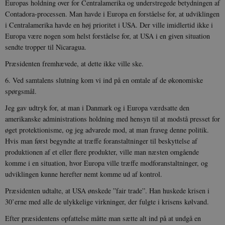
Europas holdning over for Centralamerika og understregede betydningen af
Contadora-processen. Man havde i Europa en forståelse for, at udviklingen
i Centralamerika havde en høj prioritet i USA. Der ville imidlertid ikke i
Europa være nogen som helst forståelse for, at USA i en given situation
sendte tropper til Nicaragua.
Præsidenten fremhævede, at dette ikke ville ske.
6. Ved samtalens slutning kom vi ind på en omtale af de økonomiske
spørgsmål.
Jeg gav udtryk for, at man i Danmark og i Europa værdsatte den
amerikanske administrations holdning med hensyn til at modstå presset for
øget protektionisme, og jeg advarede mod, at man fraveg denne politik.
Hvis man først begyndte at træffe foranstaltninger til beskyttelse af
produktionen af et eller flere produkter, ville man næsten omgående
komme i en situation, hvor Europa ville træffe modforanstaltninger, og
udviklingen kunne herefter nemt komme ud af kontrol.
Præsidenten udtalte, at USA ønskede ”fair trade”. Han huskede krisen i
30’erne med alle de ulykkelige virkninger, der fulgte i krisens kølvand.
Efter præsidentens opfattelse måtte man sætte alt ind på at undgå en