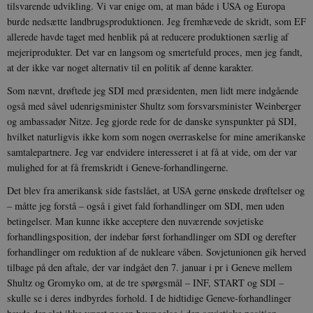
tilsvarende udvikling. Vi var enige om, at man både i USA og Europa
burde nedsætte landbrugsproduktionen. Jeg fremhævede de skridt, som EF
allerede havde taget med henblik på at reducere produktionen særlig af
mejeriprodukter. Det var en langsom og smertefuld proces, men jeg fandt,
at der ikke var noget alternativ til en politik af denne karakter.
Som nævnt, drøftede jeg SDI med præsidenten, men lidt mere indgående
også med såvel udenrigsminister Shultz som forsvarsminister Weinberger
og ambassadør Nitze. Jeg gjorde rede for de danske synspunkter på SDI,
hvilket naturligvis ikke kom som nogen overraskelse for mine amerikanske
samtalepartnere. Jeg var endvidere interesseret i at få at vide, om der var
mulighed for at få fremskridt i Geneve-forhandlingerne.
Det blev fra amerikansk side fastslået, at USA gerne ønskede drøftelser og
– måtte jeg forstå – også i givet fald forhandlinger om SDI, men uden
betingelser. Man kunne ikke acceptere den nuværende sovjetiske
forhandlingsposition, der indebar først forhandlinger om SDI og derefter
forhandlinger om reduktion af de nukleare våben. Sovjetunionen gik herved
tilbage på den aftale, der var indgået den 7. januar i pr i Geneve mellem
Shultz og Gromyko om, at de tre spørgsmål – INF, START og SDI –
skulle se i deres indbyrdes forhold. I de hidtidige Geneve-forhandlinger