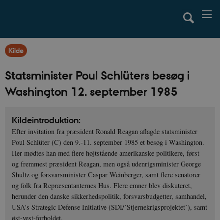
Kilde
Statsminister Poul Schlüters besøg i
Washington 12. september 1985
Kildeintroduktion:
Efter invitation fra præsident Ronald Reagan aflagde statsminister
Poul Schlüter (C) den 9.-11. september 1985 et besøg i Washington.
Her mødtes han med flere højtstående amerikanske politikere, først
og fremmest præsident Reagan, men også udenrigsminister George
Shultz og forsvarsminister Caspar Weinberger, samt flere senatorer
og folk fra Repræsentanternes Hus. Flere emner blev diskuteret,
herunder den danske sikkerhedspolitik, forsvarsbudgetter, samhandel,
USA's Strategic Defense Initiative (SDI/’Stjernekrigsprojektet’), samt
øst-vest-forholdet.