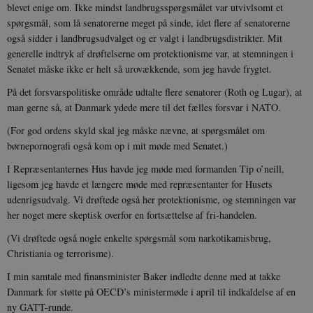
blevet enige om. Ikke mindst landbrugsspørgsmålet var utvivlsomt et
vise dig relev
D
annoncer på 
o
spørgsmål, som lå senatorerne meget på sinde, idet flere af senatorerne
websteder.
v
også sidder i landbrugsudvalget og er valgt i landbrugsdistrikter. Mit
s
YSC
Session
Denne cooki
Google LLC
generelle indtryk af drøftelserne om protektionisme var, at stemningen i
indstilles af
.youtube.com
h5pcomsession
danmarkshistoriendk.h5p.com
1 dag
A
YouTube til a
Senatet måske ikke er helt så urovækkende, som jeg havde frygtet.
visninger af
CloudFront-
.h5p.com
Session
A
indlejrede vi
Signature
På det forsvarspolitiske område udtalte flere senatorer (Roth og Lugar), at
man gerne så, at Danmark ydede mere til det fælles forsvar i NATO.
vuid
1 år 1
D
Vimeo.com Inc.
måned
V
.vimeo.com
p
(For god ordens skyld skal jeg måske nævne, at spørgsmålet om
børnepornografi også kom op i mit møde med Senatet.)
CloudFront-
.h5p.com
Session
A
Region
I Repræsentanternes Hus havde jeg møde med formanden Tip o’neill,
CloudFront-
.h5p.com
Session
A
ligesom jeg havde et længere møde med repræsentanter for Husets
Policy
udenrigsudvalg. Vi drøftede også her protektionisme, og stemningen var
_ga_7J1SYH77RJ
.danmarkshistorien.dk
1 år 1
G
her noget mere skeptisk overfor en fortsættelse af fri-handelen.
måned
(Vi drøftede også nogle enkelte spørgsmål som narkotikamisbrug,
_ga
1 år 1
D
Google LLC
måned
k
.danmarkshistorien.dk
Christiania og terrorisme).
U
s
I min samtale med finansminister Baker indledte denne med at takke
i
a
Danmark for støtte på OECD’s ministermøde i april til indkaldelse af en
a
ny GATT-runde.
c