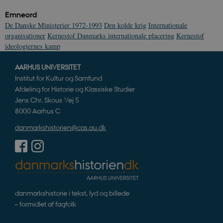
Emneord
De Danske Ministerier 1972-1993
Den kolde krig
Internationale
organisationer
Kernestof Danmarks internationale placering
Kernestof
ideologiernes kamp
AARHUS UNIVERSITET
Institut for Kultur og Samfund
Afdeling for Historie og Klassiske Studier
Jens Chr. Skous Vej 5
8000 Aarhus C
danmarkshistorien@cas.au.dk
danmarkshistorie i tekst, lyd og billede
– formidlet af fagfolk