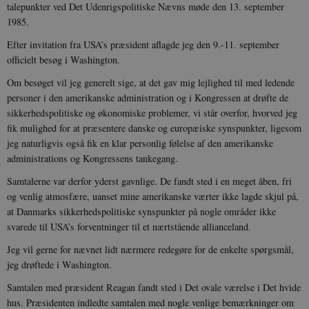
talepunkter ved Det Udenrigspolitiske Nævns møde den 13. september
1985.
Efter invitation fra USA’s præsident aflagde jeg den 9.-11. september
officielt besøg i Washington.
Om besøget vil jeg generelt sige, at det gav mig lejlighed til med ledende
personer i den amerikanske administration og i Kongressen at drøfte de
sikkerhedspolitiske og økonomiske problemer, vi står overfor, hvorved jeg
fik mulighed for at præsentere danske og europæiske synspunkter, ligesom
jeg naturligvis også fik en klar personlig følelse af den amerikanske
administrations og Kongressens tankegang.
Samtalerne var derfor yderst gavnlige. De fandt sted i en meget åben, fri
og venlig atmosfære, uanset mine amerikanske værter ikke lagde skjul på,
at Danmarks sikkerhedspolitiske synspunkter på nogle områder ikke
svarede til USA’s forventninger til et nærtstående allianceland.
Jeg vil gerne for nævnet lidt nærmere redegøre for de enkelte spørgsmål,
jeg drøftede i Washington.
Samtalen med præsident Reagan fandt sted i Det ovale værelse i Det hvide
hus. Præsidenten indledte samtalen med nogle venlige bemærkninger om