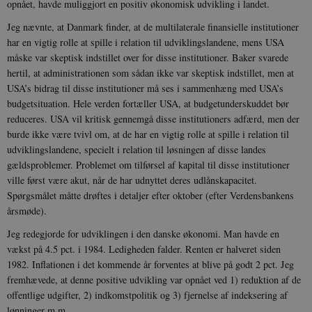
opnået, havde muliggjort en positiv økonomisk udvikling i landet.
Jeg nævnte, at Danmark finder, at de multilaterale finansielle institutioner
har en vigtig rolle at spille i relation til udviklingslandene, mens USA
måske var skeptisk indstillet over for disse institutioner. Baker svarede
hertil, at administrationen som sådan ikke var skeptisk indstillet, men at
USA’s bidrag til disse institutioner må ses i sammenhæng med USA’s
budgetsituation. Hele verden fortæller USA, at budgetunderskuddet bør
reduceres. USA vil kritisk gennemgå disse institutioners adfærd, men der
burde ikke være tvivl om, at de har en vigtig rolle at spille i relation til
udviklingslandene, specielt i relation til løsningen af disse landes
gældsproblemer. Problemet om tilførsel af kapital til disse institutioner
ville først være akut, når de har udnyttet deres udlånskapacitet.
Spørgsmålet måtte drøftes i detaljer efter oktober (efter Verdensbankens
årsmøde).
Jeg redegjorde for udviklingen i den danske økonomi. Man havde en
vækst på 4.5 pct. i 1984. Ledigheden falder. Renten er halveret siden
1982. Inflationen i det kommende år forventes at blive på godt 2 pct. Jeg
fremhævede, at denne positive udvikling var opnået ved 1) reduktion af de
offentlige udgifter, 2) indkomstpolitik og 3) fjernelse af indeksering af
lønninger m.m.