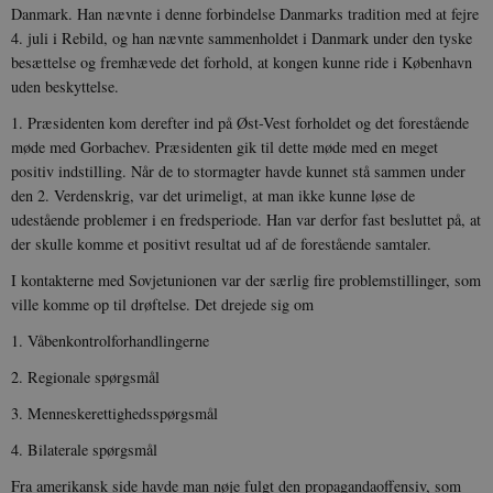
Danmark. Han nævnte i denne forbindelse Danmarks tradition med at fejre
4. juli i Rebild, og han nævnte sammenholdet i Danmark under den tyske
besættelse og fremhævede det forhold, at kongen kunne ride i København
uden beskyttelse.
1. Præsidenten kom derefter ind på Øst-Vest forholdet og det forestående
møde med Gorbachev. Præsidenten gik til dette møde med en meget
positiv indstilling. Når de to stormagter havde kunnet stå sammen under
den 2. Verdenskrig, var det urimeligt, at man ikke kunne løse de
udestående problemer i en fredsperiode. Han var derfor fast besluttet på, at
der skulle komme et positivt resultat ud af de forestående samtaler.
I kontakterne med Sovjetunionen var der særlig fire problemstillinger, som
ville komme op til drøftelse. Det drejede sig om
1. Våbenkontrolforhandlingerne
2. Regionale spørgsmål
3. Menneskerettighedsspørgsmål
4. Bilaterale spørgsmål
Fra amerikansk side havde man nøje fulgt den propagandaoffensiv, som