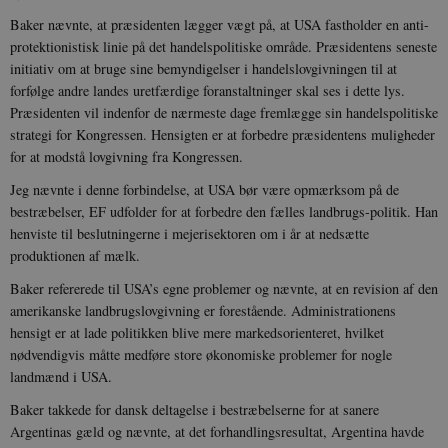
s
b
Baker nævnte, at præsidenten lægger vægt på, at USA fastholder en anti-
e
protektionistisk linie på det handelspolitiske område. Præsidentens seneste
n
i
initiativ om at bruge sine bemyndigelser i handelslovgivningen til at
i
forfølge andre landes uretfærdige foranstaltninger skal ses i dette lys.
s
s
Præsidenten vil indenfor de nærmeste dage fremlægge sin handelspolitiske
b
s
strategi for Kongressen. Hensigten er at forbedre præsidentens muligheder
k
for at modstå lovgivning fra Kongressen.
a
h
Jeg nævnte i denne forbindelse, at USA bør være opmærksom på de
CloudFront-
.h5p.com
Session
A
bestræbelser, EF udfolder for at forbedre den fælles landbrugs-politik. Han
Created-At
henviste til beslutningerne i mejerisektoren om i år at nedsætte
_gat_UA-
.danmarkshistorien.dk
58
T
produktionen af mælk.
8822943-1
sekunder
c
A
Baker refererede til USA’s egne problemer og nævnte, at en revision af den
p
n
amerikanske landbrugslovgivning er forestående. Administrationens
u
n
hensigt er at lade politikken blive mere markedsorienteret, hvilket
o
nødvendigvis måtte medføre store økonomiske problemer for nogle
I
_
landmænd i USA.
u
a
Baker takkede for dansk deltagelse i bestræbelserne for at sanere
r
h
Argentinas gæld og nævnte, at det forhandlingsresultat, Argentina havde
w