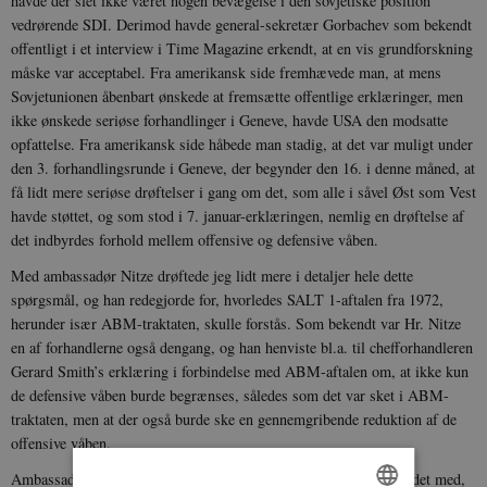
havde der slet ikke været nogen bevægelse i den sovjetiske position
vedrørende SDI. Derimod havde general-sekretær Gorbachev som bekendt
offentligt i et interview i Time Magazine erkendt, at en vis grundforskning
måske var acceptabel. Fra amerikansk side fremhævede man, at mens
Sovjetunionen åbenbart ønskede at fremsætte offentlige erklæringer, men
ikke ønskede seriøse forhandlinger i Geneve, havde USA den modsatte
opfattelse. Fra amerikansk side håbede man stadig, at det var muligt under
den 3. forhandlingsrunde i Geneve, der begynder den 16. i denne måned, at
få lidt mere seriøse drøftelser i gang om det, som alle i såvel Øst som Vest
havde støttet, og som stod i 7. januar-erklæringen, nemlig en drøftelse af
det indbyrdes forhold mellem offensive og defensive våben.
Med ambassadør Nitze drøftede jeg lidt mere i detaljer hele dette
spørgsmål, og han redegjorde for, hvorledes SALT 1-aftalen fra 1972,
herunder især ABM-traktaten, skulle forstås. Som bekendt var Hr. Nitze
en af forhandlerne også dengang, og han henviste bl.a. til chefforhandleren
Gerard Smith’s erklæring i forbindelse med ABM-aftalen om, at ikke kun
de defensive våben burde begrænses, således som det var sket i ABM-
traktaten, men at der også burde ske en gennemgribende reduktion af de
offensive våben.
Ambassadør Nitze kom også ind på det spørgsmål, der er forbundet med,