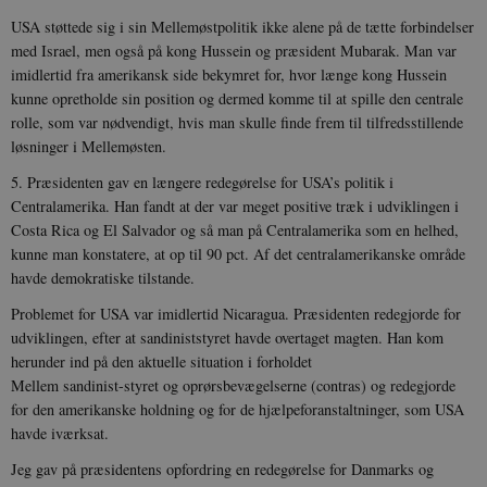
USA støttede sig i sin Mellemøstpolitik ikke alene på de tætte forbindelser
med Israel, men også på kong Hussein og præsident Mubarak. Man var
imidlertid fra amerikansk side bekymret for, hvor længe kong Hussein
kunne opretholde sin position og dermed komme til at spille den centrale
rolle, som var nødvendigt, hvis man skulle finde frem til tilfredsstillende
løsninger i Mellemøsten.
5. Præsidenten gav en længere redegørelse for USA’s politik i
Centralamerika. Han fandt at der var meget positive træk i udviklingen i
Costa Rica og El Salvador og så man på Centralamerika som en helhed,
kunne man konstatere, at op til 90 pct. Af det centralamerikanske område
havde demokratiske tilstande.
Problemet for USA var imidlertid Nicaragua. Præsidenten redegjorde for
udviklingen, efter at sandiniststyret havde overtaget magten. Han kom
herunder ind på den aktuelle situation i forholdet
Mellem sandinist-styret og oprørsbevægelserne (contras) og redegjorde
for den amerikanske holdning og for de hjælpeforanstaltninger, som USA
havde iværksat.
Jeg gav på præsidentens opfordring en redegørelse for Danmarks og