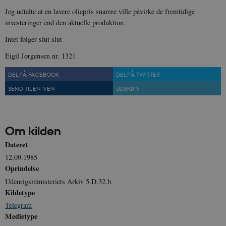
Jeg udtalte at en lavere oliepris snarere ville påvirke de fremtidige
investeringer end den aktuelle produktion.
Intet følger slut slut
Eigil Jørgensen nr. 1321
DEL PÅ FACEBOOK
DEL PÅ TWITTER
SEND TIL EN VEN
UDSKRIV
Om kilden
Dateret
12.09.1985
Oprindelse
Udenrigsministeriets Arkiv 5.D.32.b.
Kildetype
Telegram
Medietype