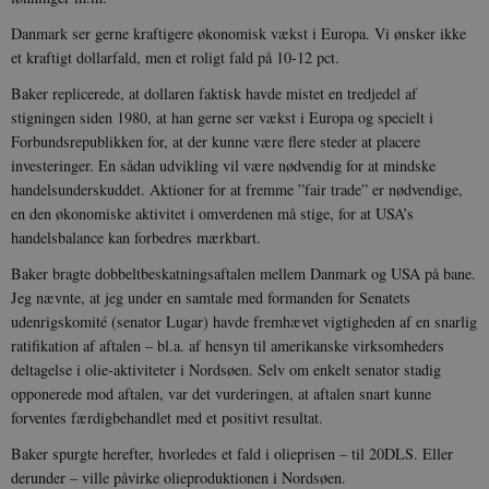
Danmark ser gerne kraftigere økonomisk vækst i Europa. Vi ønsker ikke
et kraftigt dollarfald, men et roligt fald på 10-12 pct.
Baker replicerede, at dollaren faktisk havde mistet en tredjedel af
stigningen siden 1980, at han gerne ser vækst i Europa og specielt i
Forbundsrepublikken for, at der kunne være flere steder at placere
investeringer. En sådan udvikling vil være nødvendig for at mindske
handelsunderskuddet. Aktioner for at fremme ”fair trade” er nødvendige,
en den økonomiske aktivitet i omverdenen må stige, for at USA’s
handelsbalance kan forbedres mærkbart.
Baker bragte dobbeltbeskatningsaftalen mellem Danmark og USA på bane.
Jeg nævnte, at jeg under en samtale med formanden for Senatets
udenrigskomité (senator Lugar) havde fremhævet vigtigheden af en snarlig
ratifikation af aftalen – bl.a. af hensyn til amerikanske virksomheders
deltagelse i olie-aktiviteter i Nordsøen. Selv om enkelt senator stadig
opponerede mod aftalen, var det vurderingen, at aftalen snart kunne
forventes færdigbehandlet med et positivt resultat.
Baker spurgte herefter, hvorledes et fald i olieprisen – til 20DLS. Eller
derunder – ville påvirke olieproduktionen i Nordsøen.