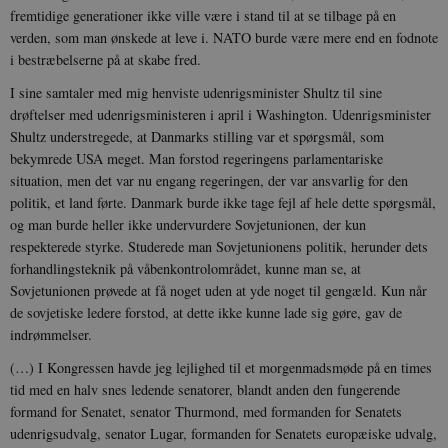
fremtidige generationer ikke ville være i stand til at se tilbage på en
verden, som man ønskede at leve i. NATO burde være mere end en fodnote
CookieScriptConsent
1 år
CookieScript
danmarkshistorien.dk
i bestræbelserne på at skabe fred.
I sine samtaler med mig henviste udenrigsminister Shultz til sine
drøftelser med udenrigsministeren i april i Washington. Udenrigsminister
Shultz understregede, at Danmarks stilling var et spørgsmål, som
bekymrede USA meget. Man forstod regeringens parlamentariske
situation, men det var nu engang regeringen, der var ansvarlig for den
politik, et land førte. Danmark burde ikke tage fejl af hele dette spørgsmål,
XSRF-TOKEN
danmarkshistoriendk.h5p.com
1 dag
og man burde heller ikke undervurdere Sovjetunionen, der kun
respekterede styrke. Studerede man Sovjetunionens politik, herunder dets
forhandlingsteknik på våbenkontrolområdet, kunne man se, at
Sovjetunionen prøvede at få noget uden at yde noget til gengæld. Kun når
de sovjetiske ledere forstod, at dette ikke kunne lade sig gøre, gav de
indrømmelser.
__cf_bm
30
Cloudflare Inc.
minutte
.vimeo.com
(…) I Kongressen havde jeg lejlighed til et morgenmadsmøde på en times
tid med en halv snes ledende senatorer, blandt anden den fungerende
formand for Senatet, senator Thurmond, med formanden for Senatets
udenrigsudvalg, senator Lugar, formanden for Senatets europæiske udvalg,