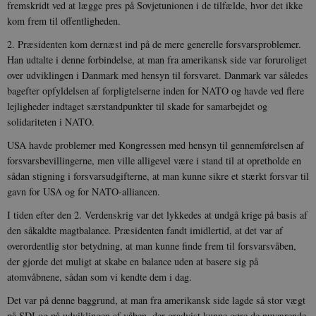
fremskridt ved at lægge pres på Sovjetunionen i de tilfælde, hvor det ikke
kom frem til offentligheden.
2. Præsidenten kom dernæst ind på de mere generelle forsvarsproblemer.
Han udtalte i denne forbindelse, at man fra amerikansk side var foruroliget
over udviklingen i Danmark med hensyn til forsvaret. Danmark var således
bagefter opfyldelsen af forpligtelserne inden for NATO og havde ved flere
lejligheder indtaget særstandpunkter til skade for samarbejdet og
solidariteten i NATO.
USA havde problemer med Kongressen med hensyn til gennemførelsen af
forsvarsbevillingerne, men ville alligevel være i stand til at opretholde en
sådan stigning i forsvarsudgifterne, at man kunne sikre et stærkt forsvar til
gavn for USA og for NATO-alliancen.
I tiden efter den 2. Verdenskrig var det lykkedes at undgå krige på basis af
den såkaldte magtbalance. Præsidenten fandt imidlertid, at det var af
overordentlig stor betydning, at man kunne finde frem til forsvarsvåben,
der gjorde det muligt at skabe en balance uden at basere sig på
atomvåbnene, sådan som vi kendte dem i dag.
Det var på denne baggrund, at man fra amerikansk side lagde så stor vægt
på SDI og på udviklingen af våben, der gradvist kunne gøre de nuværende