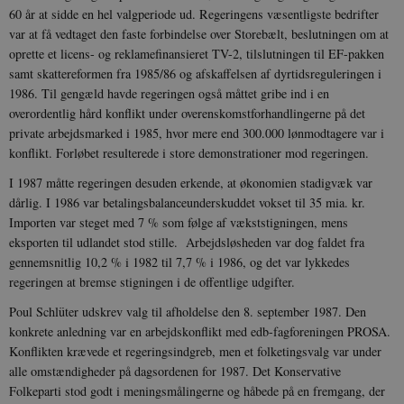
.danmarkshistorien.dk
60 år at sidde en hel valgperiode ud. Regeringens væsentligste bedrifter
var at få vedtaget den faste forbindelse over Storebælt, beslutningen om at
oprette et licens- og reklamefinansieret TV-2, tilslutningen til EF-pakken
samt skattereformen fra 1985/86 og afskaffelsen af dyrtidsreguleringen i
1986. Til gengæld havde regeringen også måttet gribe ind i en
overordentlig hård konflikt under overenskomstforhandlingerne på det
private arbejdsmarked i 1985, hvor mere end 300.000 lønmodtagere var i
sp_t
1 år
Spotify Inc.
.spotify.com
konflikt. Forløbet resulterede i store demonstrationer mod regeringen.
I 1987 måtte regeringen desuden erkende, at økonomien stadigvæk var
dårlig. I 1986 var betalingsbalanceunderskuddet vokset til 35 mia. kr.
Importen var steget med 7 % som følge af vækststigningen, mens
eksporten til udlandet stod stille. Arbejdsløsheden var dog faldet fra
sp_landing
1 dag
Spotify Inc.
gennemsnitlig 10,2 % i 1982 til 7,7 % i 1986, og det var lykkedes
.spotify.com
regeringen at bremse stigningen i de offentlige udgifter.
Poul Schlüter udskrev valg til afholdelse den 8. september 1987. Den
konkrete anledning var en arbejdskonflikt med edb-fagforeningen PROSA.
Konflikten krævede et regeringsindgreb, men et folketingsvalg var under
JSESSIONID
Session
Oracle Corporation
alle omstændigheder på dagsordenen for 1987. Det Konservative
.nr-data.net
Folkeparti stod godt i meningsmålingerne og håbede på en fremgang, der