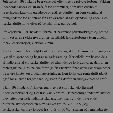
Julepakken 1985 skulle begrænse det offentlige og private forbrug. Pakken
indeholdt således en strafafgift for kommuner, som ikke overholdt
regeringens krav om uændrede offentlige udgifter, en begrænsning af
mulighederne for at optage lån i friværdien af fast ejendom og endelig en
række afgiftsforhøjelser på benzin, olie, gas og kul.
Påskepakken 1986 havde til formål at begrænse privatforbruget og bestod
primært af en række nye afgifter på såkaldt luksusforbrug såsom alkohol,
tobak, charterrejser, elektronik mm.
Kartoffelkuren blev indført i oktober 1986 og skulle fremme befolkningens
lyst til at spare op og begrænse gældsætning. Kartoffelkuren bestod dels
af indførelse af en række afgifter på almindelige forbrugsvarer, dels af en
renteafgift på 20 % på alle forbrugslån i banker, finansieringsvirksomheder
og andre konto- og afbetalingsordninger. Den forhøjede renteafgift gjaldt
også for allerede tegnede lån, og loven fik derfor en tilbagevirkende kraft.
I juni 1985 indgik Firkløverregeringen et stort skatteforlig med
Socialdemokratiet og Det Radikale Venstre. De personlige indkomstskatter
blev lettet over hele indkomstskalaen, men særligt i den lave ende.
Marginalskatteprocenten blev sænket fra 78 % til 68 %, og
selskabsskatten blev forøget fra 40 % til 50 %. Skatten på renteindtægter