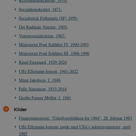
Kristendemokraterne, 1970-
i
a
Socialdemokratiet, 1871-
a
c
Socialistisk Folkeparti (SF) 1959-
s
b
Det Radikale Venstre, 1905-
e
n
Venstresocialisterne, 1967-
i
i
Ministeriet Poul Schlüter IV, 1990-1993
s
s
Ministeriet Poul Schlüter III, 1988-1990
b
s
Knud Enggaard, 1929-2024
k
a
h
Uffe Ellemann-Jensen, 1941-2022
CloudFront-
.h5p.com
Session
A
Mimi Jakobsen, f. 1948
Created-At
Palle Simonsen, 1933-2014
_gat_UA-
.danmarkshistorien.dk
58
T
8822943-1
sekunder
c
Grethe Fenger Møller, f. 1941
A
p
Kilder
n
u
Finansministeriet: ”Udgiftspolitikken for 1984”, 28. februar 1983
n
o
I
Uffe Ellemann-Jensens møde med USA's udenrigsminister, april
_
1985
u