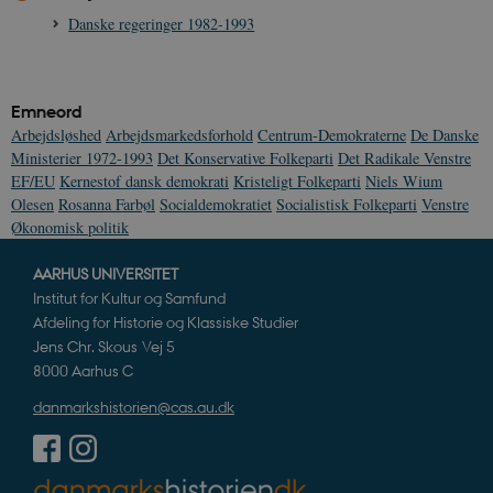
Danske regeringer 1982-1993
Emneord
Arbejdsløshed
Arbejdsmarkedsforhold
Centrum-Demokraterne
De Danske
Ministerier 1972-1993
Det Konservative Folkeparti
Det Radikale Venstre
EF/EU
Kernestof dansk demokrati
Kristeligt Folkeparti
Niels Wium
Olesen
Rosanna Farbøl
Socialdemokratiet
Socialistisk Folkeparti
Venstre
Økonomisk politik
AARHUS UNIVERSITET
Institut for Kultur og Samfund
Afdeling for Historie og Klassiske Studier
Jens Chr. Skous Vej 5
8000 Aarhus C
danmarkshistorien@cas.au.dk