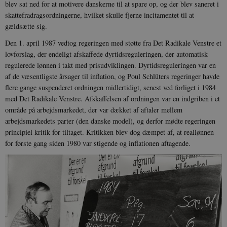
blev sat ned for at motivere danskerne til at spare op, og der blev saneret i
skattefradragsordningerne, hvilket skulle fjerne incitamentet til at
gældsætte sig.
Den 1. april 1987 vedtog regeringen med støtte fra Det Radikale Venstre et
lovforslag, der endeligt afskaffede dyrtidsreguleringen, der automatisk
regulerede lønnen i takt med prisudviklingen. Dyrtidsreguleringen var en
af de væsentligste årsager til inflation, og Poul Schlüters regeringer havde
flere gange suspenderet ordningen midlertidigt, senest ved forliget i 1984
med Det Radikale Venstre. Afskaffelsen af ordningen var en indgriben i et
område på arbejdsmarkedet, der var dækket af aftaler mellem
arbejdsmarkedets parter (den danske model), og derfor mødte regeringen
principiel kritik for tiltaget. Kritikken blev dog dæmpet af, at reallønnen
for første gang siden 1980 var stigende og inflationen aftagende.