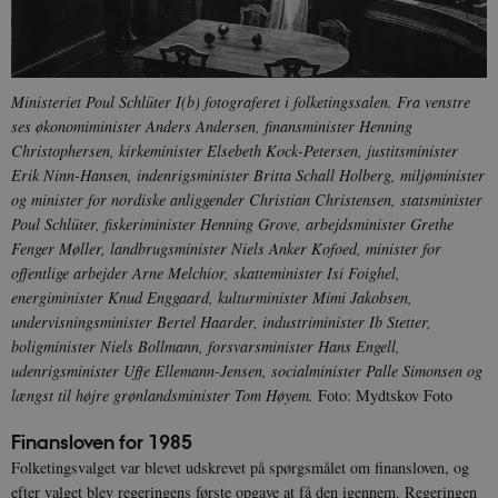
Ministeriet Poul Schlüter I(b) fotograferet i folketingssalen. Fra venstre
ses økonomiminister Anders Andersen, finansminister Henning
Christophersen, kirkeminister Elsebeth Kock-Petersen, justitsminister
Erik Ninn-Hansen, indenrigsminister Britta Schall Holberg, miljøminister
og minister for nordiske anliggender Christian Christensen, statsminister
Poul Schlüter, fiskeriminister Henning Grove, arbejdsminister Grethe
Fenger Møller, landbrugsminister Niels Anker Kofoed, minister for
offentlige arbejder Arne Melchior, skatteminister Isi Foighel,
energiminister Knud Enggaard, kulturminister Mimi Jakobsen,
undervisningsminister Bertel Haarder, industriminister Ib Stetter,
boligminister Niels Bollmann, forsvarsminister Hans Engell,
udenrigsminister Uffe Ellemann-Jensen, socialminister Palle Simonsen og
længst til højre grønlandsminister Tom Høyem.
Foto: Mydtskov Foto
Finansloven for 1985
Folketingsvalget var blevet udskrevet på spørgsmålet om finansloven, og
efter valget blev regeringens første opgave at få den igennem. Regeringen