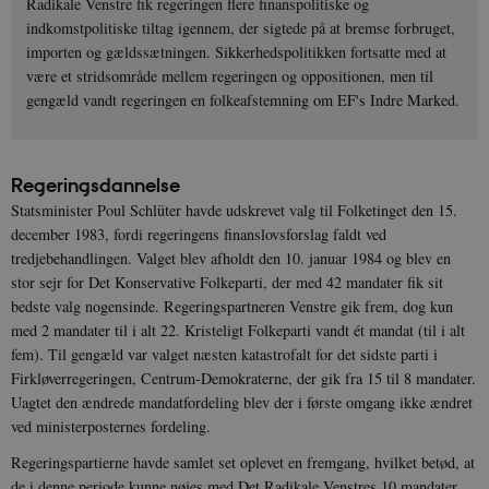
Radikale Venstre fik regeringen flere finanspolitiske og
indkomstpolitiske tiltag igennem, der sigtede på at bremse forbruget,
importen og gældssætningen. Sikkerhedspolitikken fortsatte med at
være et stridsområde mellem regeringen og oppositionen, men til
gengæld vandt regeringen en folkeafstemning om EF's Indre Marked.
Regeringsdannelse
Statsminister Poul Schlüter havde udskrevet valg til Folketinget den 15.
december 1983, fordi regeringens finanslovsforslag faldt ved
tredjebehandlingen. Valget blev afholdt den 10. januar 1984 og blev en
stor sejr for Det Konservative Folkeparti, der med 42 mandater fik sit
bedste valg nogensinde. Regeringspartneren Venstre gik frem, dog kun
med 2 mandater til i alt 22. Kristeligt Folkeparti vandt ét mandat (til i alt
fem). Til gengæld var valget næsten katastrofalt for det sidste parti i
Firkløverregeringen, Centrum-Demokraterne, der gik fra 15 til 8 mandater.
Uagtet den ændrede mandatfordeling blev der i første omgang ikke ændret
ved ministerposternes fordeling.
Regeringspartierne havde samlet set oplevet en fremgang, hvilket betød, at
de i denne periode kunne nøjes med Det Radikale Venstres 10 mandater