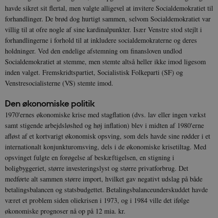
havde sikret sit flertal, men valgte alligevel at invitere Socialdemokratiet til
forhandlinger. De brød dog hurtigt sammen, selvom Socialdemokratiet var
villig til at ofre nogle af sine kardinalpunkter. Især Venstre stod stejlt i
forhandlingerne i forhold til at inkludere socialdemokraterne og deres
holdninger. Ved den endelige afstemning om finansloven undlod
Socialdemokratiet at stemme, men stemte altså heller ikke imod ligesom
inden valget. Fremskridtspartiet, Socialistisk Folkeparti (SF) og
Venstresocialisterne (VS) stemte imod.
Den økonomiske politik
1970'ernes økonomiske krise med stagflation (dvs. lav eller ingen vækst
samt stigende arbejdsløshed og høj inflation) blev i midten af 1980'erne
afløst af et kortvarigt økonomisk opsving, som dels havde sine rødder i et
internationalt konjunkturomsving, dels i de økonomiske krisetiltag. Med
opsvinget fulgte en forøgelse af beskæftigelsen, en stigning i
boligbyggeriet, større investeringslyst og større privatforbrug. Det
medførte alt sammen større import, hvilket gav negativt udslag på både
betalingsbalancen og statsbudgettet. Betalingsbalanceunderskuddet havde
været et problem siden oliekrisen i 1973, og i 1984 ville det ifølge
økonomiske prognoser nå op på 12 mia. kr.