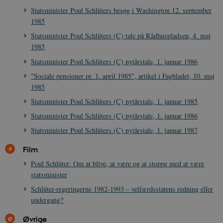
a
Statsminister Poul Schlüters besøg i Washington 12. september
r
h
1985
w
Statsminister Poul Schlüters (C) tale på Rådhuspladsen, 4. maj
1985
Statsminister Poul Schlüters (C) nytårstale, 1. januar 1986
"Sociale pensioner pr. 1. april 1985", artikel i Fagbladet, 10. maj
1985
Statsminister Poul Schlüters (C) nytårstale, 1. januar 1985
Statsminister Poul Schlüters (C) nytårstale, 1. januar 1986
Statsminister Poul Schlüters (C) nytårstale, 1. januar 1987
Film
Poul Schlüter: Om at blive, at være og at stoppe med at være
statsminister
Schlüter-regeringerne 1982-1993 – velfærdsstatens redning eller
undergang?
Øvrige