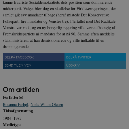
kunne fravriste Socialdemokratiets dets position som dominerende
midterparti. Valget blev dog en skuffelse for Firkløverregeringen, der
samlet gik syv mandater tilbage (heraf mistede Det Konservative
Folkeparti fire mandater og Venstre tre). Flertallet med Det Radikale
Venstre var væk, og en ny borgerlig regering ville være afhængig af
CookieScriptConsent
1 år
CookieScript
danmarkshistorien.dk
Fremskridtspartiets ni mandater for at nå 90. Samme aften meddelte
statsministeren, at han demissionerede og ville indkalde til en
dronningerunde.
DEL PÅ FACEBOOK
DEL PÅ TWITTER
SEND TIL EN VEN
UDSKRIV
XSRF-TOKEN
danmarkshistoriendk.h5p.com
1 dag
Om artiklen
Forfatter(e)
Rosanna Farbøl
,
Niels Wium Olesen
Tidsafgrænsning
__cf_bm
30
Cloudflare Inc.
minutte
.vimeo.com
1984 -1987
Medietype