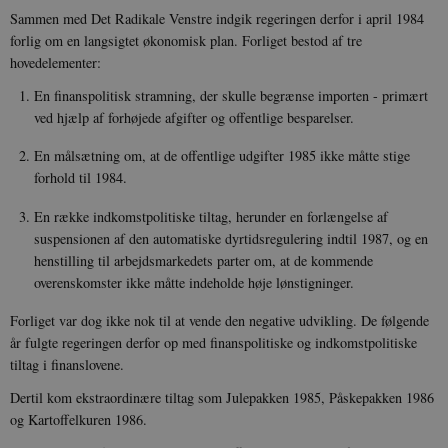
Sammen med Det Radikale Venstre indgik regeringen derfor i april 1984
forlig om en langsigtet økonomisk plan. Forliget bestod af tre
hovedelementer:
En finanspolitisk stramning, der skulle begrænse importen - primært
ved hjælp af forhøjede afgifter og offentlige besparelser.
En målsætning om, at de offentlige udgifter 1985 ikke måtte stige
forhold til 1984.
En række indkomstpolitiske tiltag, herunder en forlængelse af
suspensionen af den automatiske dyrtidsregulering indtil 1987, og en
henstilling til arbejdsmarkedets parter om, at de kommende
overenskomster ikke måtte indeholde høje lønstigninger.
Forliget var dog ikke nok til at vende den negative udvikling. De følgende
år fulgte regeringen derfor op med finanspolitiske og indkomstpolitiske
tiltag i finanslovene.
Dertil kom ekstraordinære tiltag som Julepakken 1985, Påskepakken 1986
og Kartoffelkuren 1986.