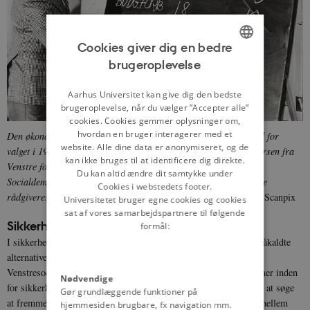
Cookies giver dig en bedre
brugeroplevelse
ENGLISH
DANISH
Aarhus Universitet kan give dig den bedste
brugeroplevelse, når du vælger ”Accepter alle”
cookies. Cookies gemmer oplysninger om,
hvordan en bruger interagerer med et
Den økonomiske politik var i fokus også under valgkampen forud for
website. Alle dine data er anonymiseret, og de
valget i 1984. På billedet ses finansminister Henning Christophersen fra
kan ikke bruges til at identificere dig direkte.
Venstre forklare, hvorledes regeringen sparede flere penge end
Du kan altid ændre dit samtykke under
Socialdemokratiet. Christophersen var iøvrigt iført tweed
på sine
Cookies i webstedets footer.
rådgiveres opfordring
for at fremstå mere folkelig.
Foto: Ritzau Scanpix
Universitetet bruger egne cookies og cookies
sat af vores samarbejdspartnere til følgende
Sikkerhedspolitikken
formål:
I sikkerhedspolitikken måtte regeringen fortsat kæmpe med det såkaldte
alternative flertal (Socialdemokratiet, De Radikale, SF og
Venstresocialisterne), som pålagde regeringen en række dagsordner inden
Nødvendige
for sikkerhedspolitikken. Den 3. maj 1984 blev regeringen pålagt at søge
Gør grundlæggende funktioner på
at fremme de aktuelle forhandlinger om mellemdistanceraketter mellem
hjemmesiden brugbare, fx navigation mm.