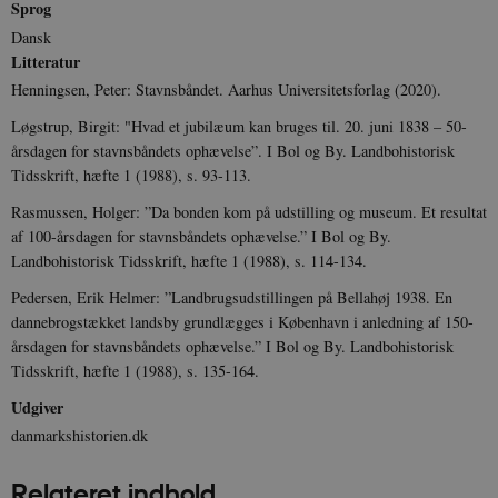
Sprog
CloudFront-
.h5p.com
Session
A
Region
Dansk
CloudFront-
.h5p.com
Session
A
Litteratur
Policy
Henningsen, Peter: Stavnsbåndet. Aarhus Universitetsforlag (2020).
_ga_7J1SYH77RJ
.danmarkshistorien.dk
1 år 1
G
måned
Løgstrup, Birgit: "Hvad et jubilæum kan bruges til. 20. juni 1838 – 50-
årsdagen for stavnsbåndets ophævelse”. I Bol og By. Landbohistorisk
_ga
1 år 1
D
Google LLC
måned
k
.danmarkshistorien.dk
Tidsskrift, hæfte 1 (1988), s. 93-113.
U
s
Rasmussen, Holger: ”Da bonden kom på udstilling og museum. Et resultat
i
a
af 100-årsdagen for stavnsbåndets ophævelse.” I Bol og By.
a
Landbohistorisk Tidsskrift, hæfte 1 (1988), s. 114-134.
c
s
b
Pedersen, Erik Helmer: ”Landbrugsudstillingen på Bellahøj 1938. En
e
dannebrogstækket landsby grundlægges i København i anledning af 150-
n
i
årsdagen for stavnsbåndets ophævelse.” I Bol og By. Landbohistorisk
i
Tidsskrift, hæfte 1 (1988), s. 135-164.
s
s
b
Udgiver
s
k
danmarkshistorien.dk
a
h
Relateret indhold
CloudFront-
.h5p.com
Session
A