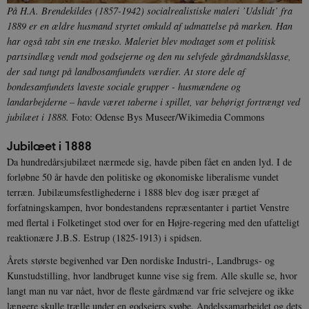
På H.A. Brendekildes (1857-1942) socialrealistiske maleri ’Udslidt’ fra
1889 er en ældre husmand styrtet omkuld af udmattelse på marken. Han
har også tabt sin ene træsko. Maleriet blev modtaget som et politisk
partsindlæg vendt mod godsejerne og den nu selvfede gårdmandsklasse,
der sad tungt på landbosamfundets værdier. At store dele af
bondesamfundets laveste sociale grupper - husmændene og
landarbejderne – havde været taberne i spillet, var behørigt fortrængt ved
jubilæet i 1888.
Foto: Odense Bys Museer/Wikimedia Commons
Jubilæet i 1888
Da hundredårsjubilæet nærmede sig, havde piben fået en anden lyd. I de
forløbne 50 år havde den politiske og økonomiske liberalisme vundet
terræn. Jubilæumsfestlighederne i 1888 blev dog især præget af
forfatningskampen, hvor bondestandens repræsentanter i partiet Venstre
med flertal i Folketinget stod over for en Højre-regering med den ufatteligt
reaktionære J.B.S. Estrup (1825-1913) i spidsen.
Årets største begivenhed var Den nordiske Industri-, Landbrugs- og
Kunstudstilling, hvor landbruget kunne vise sig frem. Alle skulle se, hvor
langt man nu var nået, hvor de fleste gårdmænd var frie selvejere og ikke
længere skulle trælle under en godsejers svøbe. Andelssamarbejdet og dets