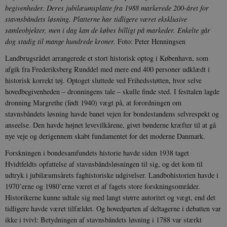
sp_landing
1 dag
begivenheder. Deres jubilæumsplatte fra 1988 markerede 200-året for
Spotify Inc.
.spotify.com
stavnsbåndets løsning. Platterne har tidligere været eksklusive
samleobjekter, men i dag kan de købes billigt på markeder. Enkelte går
dog stadig til mange hundrede kroner.
Foto: Peter Henningsen
Landbrugsrådet arrangerede et stort historisk optog i København, som
afgik fra Frederiksberg Runddel med mere end 400 personer udklædt i
JSESSIONID
Session
Oracle Corporation
.nr-data.net
historisk korrekt tøj. Optoget sluttede ved Frihedsstøtten, hvor selve
hovedbegivenheden – dronningens tale – skulle finde sted. I festtalen lagde
dronning Margrethe (født 1940) vægt på, at forordningen om
stavnsbåndets løsning havde banet vejen for bondestandens selvrespekt og
anseelse. Den havde højnet levevilkårene, givet bønderne kræfter til at gå
nye veje og derigennem skabt fundamentet for det moderne Danmark.
CookieScriptConsent
1 år
CookieScript
danmarkshistorien.dk
Forskningen i bondesamfundets historie havde siden 1938 taget
Hvidtfeldts opfattelse af stavnsbåndsløsningen til sig, og det kom til
udtryk i jubilæumsårets faghistoriske udgivelser. Landbohistorien havde i
1970’erne og 1980’erne været et af fagets store forskningsområder.
Historikerne kunne udtale sig med langt større autoritet og vægt, end det
tidligere havde været tilfældet. Og hovedparten af deltagerne i debatten var
ikke i tvivl: Betydningen af stavnsbåndets løsning i 1788 var stærkt