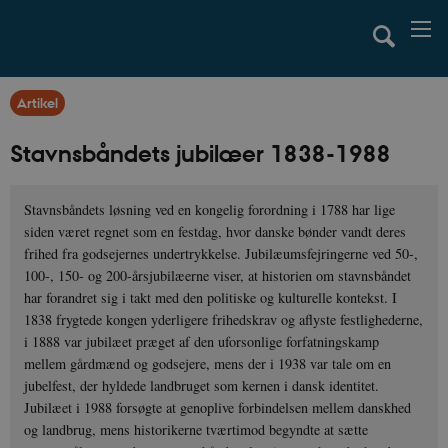
Artikel
Stavnsbåndets jubilæer 1838-1988
Stavnsbåndets løsning ved en kongelig forordning i 1788 har lige
siden været regnet som en festdag, hvor danske bønder vandt deres
frihed fra godsejernes undertrykkelse. Jubilæumsfejringerne ved 50-,
100-, 150- og 200-årsjubilæerne viser, at historien om stavnsbåndet
har forandret sig i takt med den politiske og kulturelle kontekst. I
1838 frygtede kongen yderligere frihedskrav og aflyste festlighederne,
i 1888 var jubilæet præget af den uforsonlige forfatningskamp
mellem gårdmænd og godsejere, mens der i 1938 var tale om en
jubelfest, der hyldede landbruget som kernen i dansk identitet.
Jubilæet i 1988 forsøgte at genoplive forbindelsen mellem danskhed
og landbrug, mens historikerne tværtimod begyndte at sætte