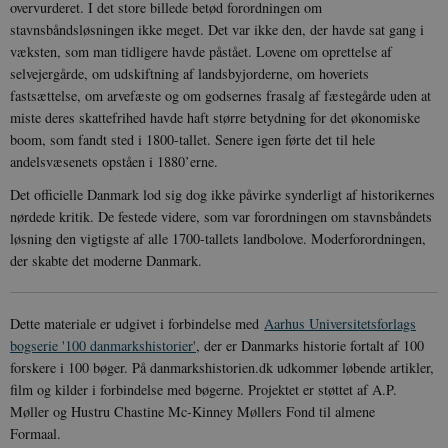
XSRF-TOKEN
danmarkshistoriendk.h5p.com
1 dag
overvurderet. I det store billede betød forordningen om
stavnsbåndsløsningen ikke meget. Det var ikke den, der havde sat gang i
væksten, som man tidligere havde påstået. Lovene om oprettelse af
selvejergårde, om udskiftning af landsbyjorderne, om hoveriets
fastsættelse, om arvefæste og om godsernes frasalg af fæstegårde uden at
miste deres skattefrihed havde haft større betydning for det økonomiske
__cf_bm
30
Cloudflare Inc.
boom, som fandt sted i 1800-tallet. Senere igen førte det til hele
minutte
.vimeo.com
andelsvæsenets opståen i 1880’erne.
Det officielle Danmark lod sig dog ikke påvirke synderligt af historikernes
nørdede kritik. De festede videre, som var forordningen om stavnsbåndets
løsning den vigtigste af alle 1700-tallets landbolove. Moderforordningen,
der skabte det moderne Danmark.
Dette materiale er udgivet i forbindelse med
Aarhus Universitetsforlags
Udbyder /
Navn
Udløb
Beskrivelse
bogserie '100 danmarkshistorier'
, der er Danmarks historie fortalt af 100
Domæne
Udbyder /
Udbyder /
Navn
Navn
Udløb
Udløb
Beskrivelse
Besk
Domæne
Domæne
forskere i 100 bøger. På danmarkshistorien.dk udkommer løbende artikler,
cf_clearance
1 år
Podbean
Cloudflare,
Navn
Udbyder / Domæne
Udløb
B
film og kilder i forbindelse med bøgerne. Projektet er støttet af A.P.
VISITOR_INFO1_LIVE
_cfuvid
Inc.
.vimeo.com
6
Session
Denne cooki
Google LLC
.podbean.com
måneder
indstilles af 
.youtube.com
nmstat
1 år 1
D
Siteimprove A/S
Møller og Hustru Chastine Mc-Kinney Møllers Fond til almene
for at holde s
VISITOR_PRIVACY_METADATA
6
YouTube
måned
S
.danmarkshistorien.dk
Formaal.
brugerpræfer
måneder
.youtube.com
r