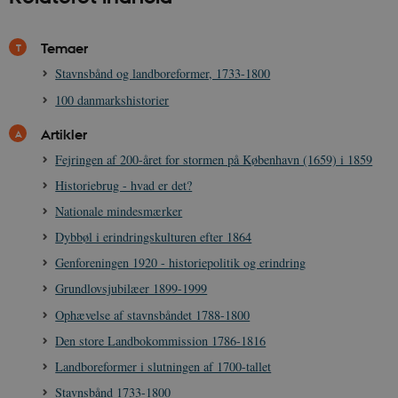
Created-At
_gat_UA-
.danmarkshistorien.dk
58
T
Temaer
8822943-1
sekunder
c
A
Stavnsbånd og landboreformer, 1733-1800
p
n
100 danmarkshistorier
u
n
o
Artikler
I
_
Fejringen af 200-året for stormen på København (1659) i 1859
u
a
Historiebrug - hvad er det?
r
h
Nationale mindesmærker
w
Dybbøl i erindringskulturen efter 1864
Genforeningen 1920 - historiepolitik og erindring
Grundlovsjubilæer 1899-1999
Ophævelse af stavnsbåndet 1788-1800
Den store Landbokommission 1786-1816
Landboreformer i slutningen af 1700-tallet
Stavnsbånd 1733-1800