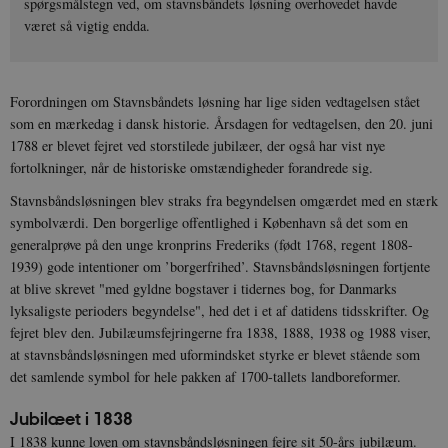
spørgsmålstegn ved, om stavnsbåndets løsning overhovedet havde
været så vigtig endda.
Forordningen om Stavnsbåndets løsning har lige siden vedtagelsen stået
som en mærkedag i dansk historie. Årsdagen for vedtagelsen, den 20. juni
1788 er blevet fejret ved storstilede jubilæer, der også har vist nye
fortolkninger, når de historiske omstændigheder forandrede sig.
Stavnsbåndsløsningen blev straks fra begyndelsen omgærdet med en stærk
symbolværdi. Den borgerlige offentlighed i København så det som en
generalprøve på den unge kronprins Frederiks (født 1768, regent 1808-
1939) gode intentioner om ’borgerfrihed’. Stavnsbåndsløsningen fortjente
at blive skrevet "med gyldne bogstaver i tidernes bog, for Danmarks
lyksaligste perioders begyndelse", hed det i et af datidens tidsskrifter. Og
fejret blev den. Jubilæumsfejringerne fra 1838, 1888, 1938 og 1988 viser,
at stavnsbåndsløsningen med uformindsket styrke er blevet stående som
det samlende symbol for hele pakken af 1700-tallets landboreformer.
Jubilæet i 1838
I 1838 kunne loven om stavnsbåndsløsningen fejre sit 50-års jubilæum.