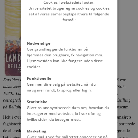
Cookies i webstedets footer.
Universitetet bruger egne cookies og cookies
sat af vores samarbejdspartnere til følgende
formål:
Nødvendige
Gør grundlæggende funktioner på
hjemmesiden brugbare, fx navigation mm.
Hjemmesiden kan ikke fungere uden disse
cookies.
Funktionelle
Forsiden til udstillingskataloget for Landbrugsudstillingen i 1938 var
Gemmer dine valg på websitet, når du
udsmykket med denne sædemand af kunstneren Henrik Hansen (1902-
navigerer rundt, fx sprog eller login.
1980). Landbruget var i medvind i disse år, hvor Danmark endnu
betragtede sig selv som et stolt landbrugsland, og den enorme udstilling
Statistiske
på Bellahøj København var en stor succes.
Foto: Dansk Plakatmuseum
Giver os anonymiserede data om, hvordan du
interagerer med websitet, fx hvor ofte og
Helt i overensstemmelse med den ukritiske fejring bestod jubilæumsårets
hvilke sider, du besøger mest.
faghistoriske bøger overvejende af ret overfladiske værker, der kolporterede
de allerede kendte fortællinger om stavnsbåndsløsningens epokegørende
Marketing
Giver mulighed for målrettet annoncering på
betydning. Det meste gik ret hurtigt i glemmebogen. Undtagelserne var