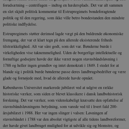
forudsætning – centrifugen – indtog en hædersplads. Det var alt sammen
en slet skjult politisk kommentar til Estrupregimets bondeforagtende
politik og til den regering, som ikke ville betro bondestanden den mindste
politiske indflydelse.
Estrupregimets støtter derimod lagde vægt på den buldrende økonomiske
fremgang, der var et klart tegn på den allerede eksisterende friheds
tilstrækkelighed. Alt var såre godt, som det var. Bønderne burde i
virkeligheden vise taknemmelighed. Uden de borgerlige intellektuelle og
fornuftige godsejere havde der ikke været nogen stavnsbåndsløsning i
1788 og heller ingen grundlov og intet demokrati i 1849. I stedet for at
blande sig i politik burde bønderne passe deres landbrugsbedrifter og være
glade og fornøjede med, hvad de allerede havde opnået.
Københavns Universitet markerede jubilæet ved at udgive en række
historiske værker, som siden er blevet klassikere i dansk landbohistorisk
forskning. Det var værker, som videnskabeligt knæsatte den opfattelse af
stavnsbåndsløsningens betydning, som varede ved til i hvert fald 200-
årsjubilæet i 1988. Her var ingen slinger i valsen: Løsningen af
stavnsbåndet i 1788 var den absolut vigtigste af alle tidens landboreformer,
der havde givet landbruget mulighed for at udvikle sig og blomstre, og