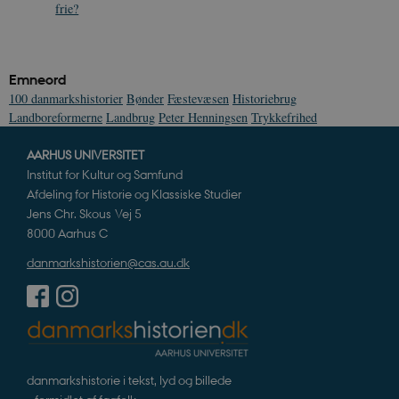
frie?
Emneord
100 danmarkshistorier
Bønder
Fæstevæsen
Historiebrug
Landboreformerne
Landbrug
Peter Henningsen
Trykkefrihed
AARHUS UNIVERSITET
Institut for Kultur og Samfund
Afdeling for Historie og Klassiske Studier
Jens Chr. Skous Vej 5
8000 Aarhus C
danmarkshistorien@cas.au.dk
danmarkshistorie i tekst, lyd og billede