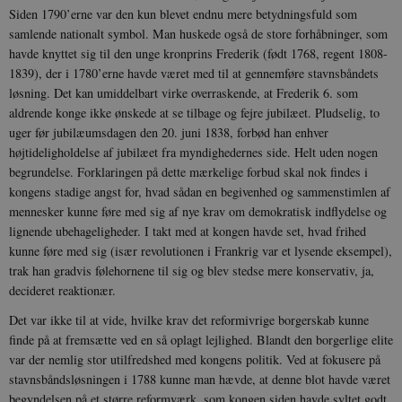
Siden 1790’erne var den kun blevet endnu mere betydningsfuld som
samlende nationalt symbol. Man huskede også de store forhåbninger, som
havde knyttet sig til den unge kronprins Frederik (født 1768, regent 1808-
1839), der i 1780’erne havde været med til at gennemføre stavnsbåndets
løsning. Det kan umiddelbart virke overraskende, at Frederik 6. som
aldrende konge ikke ønskede at se tilbage og fejre jubilæet. Pludselig, to
uger før jubilæumsdagen den 20. juni 1838, forbød han enhver
højtideligholdelse af jubilæet fra myndighedernes side. Helt uden nogen
begrundelse. Forklaringen på dette mærkelige forbud skal nok findes i
kongens stadige angst for, hvad sådan en begivenhed og sammenstimlen af
mennesker kunne føre med sig af nye krav om demokratisk indflydelse og
lignende ubehageligheder. I takt med at kongen havde set, hvad frihed
kunne føre med sig (især revolutionen i Frankrig var et lysende eksempel),
trak han gradvis følehornene til sig og blev stedse mere konservativ, ja,
decideret reaktionær.
Det var ikke til at vide, hvilke krav det reformivrige borgerskab kunne
finde på at fremsætte ved en så oplagt lejlighed. Blandt den borgerlige elite
var der nemlig stor utilfredshed med kongens politik. Ved at fokusere på
stavnsbåndsløsningen i 1788 kunne man hævde, at denne blot havde været
begyndelsen på et større reformværk, som kongen siden havde syltet godt