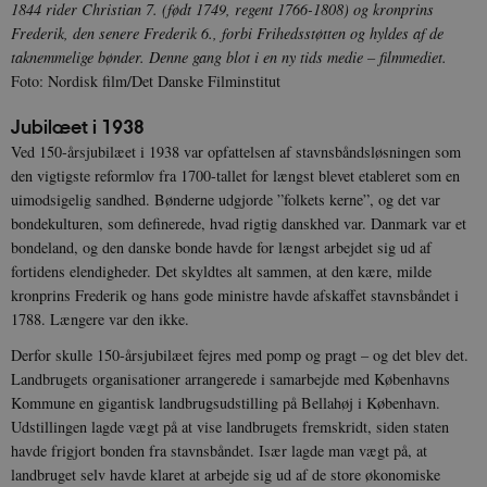
1844 rider Christian 7. (født 1749, regent 1766-1808) og kronprins
Frederik, den senere Frederik 6., forbi Frihedsstøtten og hyldes af de
taknemmelige bønder. Denne gang blot i en ny tids medie – filmmediet.
Foto: Nordisk film/Det Danske Filminstitut
Jubilæet i 1938
Ved 150-årsjubilæet i 1938 var opfattelsen af stavnsbåndsløsningen som
den vigtigste reformlov fra 1700-tallet for længst blevet etableret som en
uimodsigelig sandhed. Bønderne udgjorde ”folkets kerne”, og det var
bondekulturen, som definerede, hvad rigtig danskhed var. Danmark var et
bondeland, og den danske bonde havde for længst arbejdet sig ud af
fortidens elendigheder. Det skyldtes alt sammen, at den kære, milde
kronprins Frederik og hans gode ministre havde afskaffet stavnsbåndet i
1788. Længere var den ikke.
Derfor skulle 150-årsjubilæet fejres med pomp og pragt – og det blev det.
Landbrugets organisationer arrangerede i samarbejde med Københavns
Kommune en gigantisk landbrugsudstilling på Bellahøj i København.
Udstillingen lagde vægt på at vise landbrugets fremskridt, siden staten
havde frigjort bonden fra stavnsbåndet. Især lagde man vægt på, at
landbruget selv havde klaret at arbejde sig ud af de store økonomiske