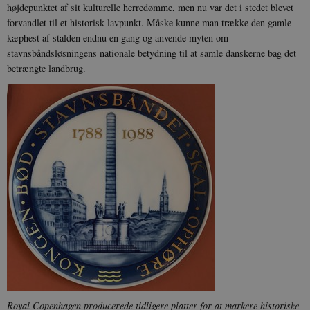
højdepunktet af sit kulturelle herredømme, men nu var det i stedet blevet
Funktionelle
Uklassificerede
forvandlet til et historisk lavpunkt. Måske kunne man trække den gamle
kæphest af stalden endnu en gang og anvende myten om
Nødvendige cookies hjælper med at gøre
hjemmesiden brugbar ved at aktivere nogle
stavnsbåndsløsningens nationale betydning til at samle danskerne bag det
grundlæggende funktioner som navigation mm.
betrængte landbrug.
Hjemmesiden kan ikke fungerer uden disse
cookies.
Navn
Udbyder / Domæne
Udløb
be_typo_user
Session
TYPO3 Association
.danmarkshistorien.dk
sp_t
1 år
Spotify Inc.
.spotify.com
Royal Copenhagen producerede tidligere platter for at markere historiske