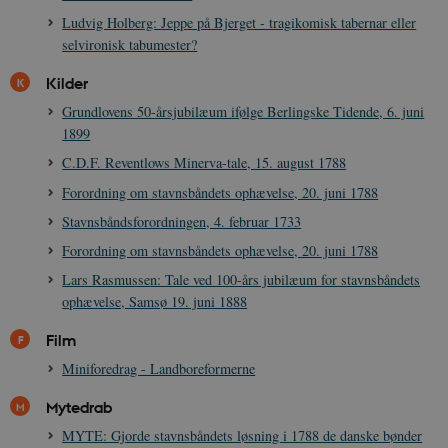
Ludvig Holberg: Jeppe på Bjerget - tragikomisk tabernar eller
selvironisk tabumester?
Kilder
Grundlovens 50-årsjubilæum ifølge Berlingske Tidende, 6. juni
1899
C.D.F. Reventlows Minerva-tale, 15. august 1788
Forordning om stavnsbåndets ophævelse, 20. juni 1788
Stavnsbåndsforordningen, 4. februar 1733
Forordning om stavnsbåndets ophævelse, 20. juni 1788
Lars Rasmussen: Tale ved 100-års jubilæum for stavnsbåndets
ophævelse, Samsø 19. juni 1888
Film
Miniforedrag - Landboreformerne
Mytedrab
MYTE: Gjorde stavnsbåndets løsning i 1788 de danske bønder