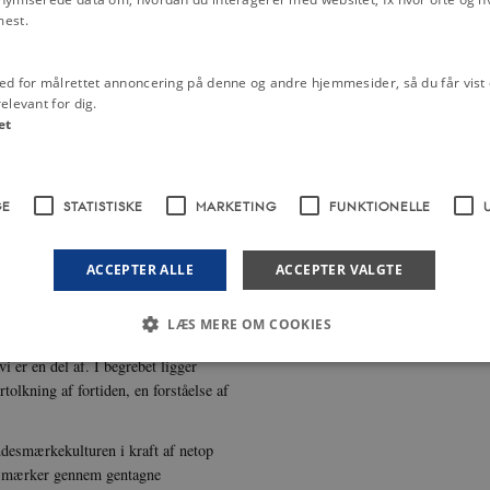
mest.
ed for målrettet annoncering på denne og andre hjemmesider, så du får vist 
elevant for dig.
et
GE
STATISTISKE
MARKETING
FUNKTIONELLE
indede i Slesvig, som blev indkaldt
ACCEPTER ALLE
ACCEPTER VALGTE
ia Commons
LÆS MERE OM COOKIES
ordi den illustrerer en bevidsthed
 er en del af. I begrebet ligger
rtolkning af fortiden, en forståelse af
Nødvendige
Statistiske
Marketing
Funktionelle
Uklassificerede
 med at gøre hjemmesiden brugbar ved at aktivere nogle grundlæggende funktioner 
indesmærkekulturen i kraft af netop
rer uden disse cookies.
ndesmærker gennem gentagne