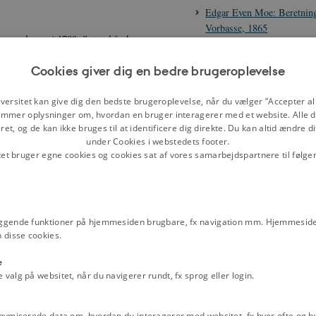
Edgar Even Moe: Beretnin
Vorbasse, 1865
levet ophævet i 1788. Stavnsbåndet
Edgar Even Moe: Officiel 
kampen ved Vorbasse, 1. m
Cookies giver dig en bedre brugeroplevelse
800-tallets første halvdel; en
Sekondløjtnant Valdelin Sa
se
.
I takt med nationalismens
beskrivelse af kampen ved 
versitet kan give dig den bedste brugeroplevelse, når du vælger ”Accepter all
smærker blev brugt til at synliggøre
brev til hans mor, 1. marts
mmer oplysninger om, hvordan en bruger interagerer med et website. Alle d
et, og de kan ikke bruges til at identificere dig direkte. Du kan altid ændre d
Film
under Cookies i webstedets footer.
nsitet i forbindelse med
tet bruger egne cookies og cookies sat af vores samarbejdspartnere til følge
Dannebrog - myten om him
en af mindesmærker, efterfulgt af en
s på ’danskhed’ i perioden. Krige
Historien om Istedløven - e
r hører til den mest omfattende
Mytedrab
ggende funktioner på hjemmesiden brugbare, fx navigation mm. Hjemmeside
MYTE: Havde vikingernes 
 disse cookies.
Emneord
e
1. verdenskrig
1864-krigen
Genfore
alg på websitet, når du navigerer rundt, fx sprog eller login.
Historiebrug
Kernestof national ident
Kold
Stavnsbåndet
Tema: 1864-krig
nymiserede data om, hvordan du interagerer med websitet, fx hvor ofte og hvi