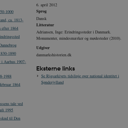
6. april 2012
Sprog
950-1000
Dansk
and, ca. 1813-
Litteratur
n efter 1864
Adriansen, Inge: Erindringssteder i Danmark.
indringssted
Monumenter, mindesmærker og mødesteder (2010).
 Dannebrog
Udgiver
1830-1890
danmarkshistorien.dk
i Aarhus 1907-
Eksterne links
Se Rigsarkivets tidslinje over national identitet i
38-1988
Sønderjylland
februar 1864
ssens tale ved
uli 1995
lskud til Den