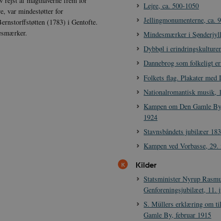
 rejst af magthaverne frem for
Lejre, ca. 500-1050
e, var mindestøtter for
Jellingmonumenterne, ca. 
rnstorffstøtten (1783) i Gentofte.
desmærker.
Mindesmærker i Sønderjyll
Dybbøl i erindringskulture
Dannebrog som folkeligt er
Folkets flag. Plakater med
Nationalromantisk musik, 
Kampen om Den Gamle By 
1924
Stavnsbåndets jubilæer 18
Kampen ved Vorbasse, 29. 
Kilder
Statsminister Nyrup Rasmu
Genforeningsjubilæet, 11. j
S. Müllers erklæring om ti
Gamle By, februar 1915