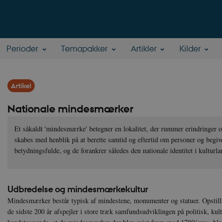
Perioder
Temapakker
Artikler
Kilder
Artikel
Nationale mindesmærker
Et såkaldt 'mindesmærke' betegner en lokalitet, der rummer erindringer
skabes med henblik på at berette samtid og eftertid om personer og begive
betydningsfulde, og de forankrer således den nationale identitet i kulturl
Udbredelse og mindesmærkekultur
Mindesmærker består typisk af mindestene, monumenter og statuer. Opstil
de sidste 200 år afspejler i store træk samfundsudviklingen på politisk, kul