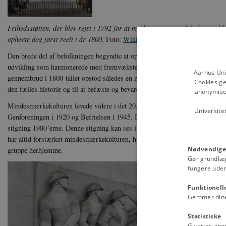
Frihedsstøtten, der blev rejst i 1792 for at markere, at stavnsbåndet var b
ophørte dog først reelt i år 1800.
Foto:
Wikimedia Commons
Den brede del af befolkningen begyndte at opsætte mindesmærker i løbet af 1
udvikling som harmonerede med fremvæksten af en national identitetsfølel
Aarhus Uni
gennembrud i 1800-tallet opstod således en mindesmærkekultur, hvor minde
Cookies ge
den fælles historie og til at befæste og bevare de fælles myter.
anonymiser
Mindesmærkekulturen levede videre i det 20. århundrede med en særlig inte
Universite
Genforeningen i 1920 og Befrielsen i 1945. I 1960´erne stagnerede rejsning
stigning 1980´erne. Denne stigning kan ses i sammenhæng med et øget foku
har altid forstærket mindesmærkekulturen, hvorfor netop krigsmindesmærke
Nødvendige
gruppe herhjemme.
Gør grundlæ
fungere uden
Funktionell
Gemmer dine v
Statistiske
Giver os ano