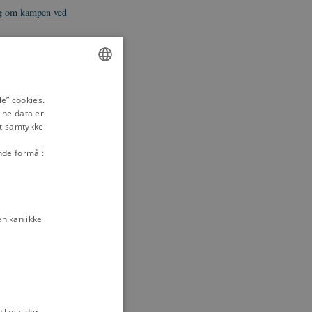
g om kampen ved
rapport om
arts 1864
urbrey:
ENGLISH
Vorbasse i et
e” cookies.
 1864
ine data er
DANISH
it samtykke
nde formål:
melfaldet i 1219
n løve uden bur
n kan ikke
hjelme horn?
ningen
itet
Lotte Flugt
en
lke sider,