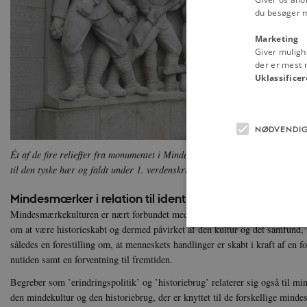
du besøger 
Marketing
Giver muligh
der er mest r
Uklassificer
NØDVENDI
Ét af de fire relieffer fra monumentet i Mindeparken, Aarhus, for de dansks
til den tyske hær og faldt under 1. verdenskrig.
Foto: Sten Porse,
Wikimed
Mindesmærker i relation til identitetsbegreber
Mindesmærkekulturen er nært forbundet med begrebet ’historiebevidsthed’, f
om at være historieskabt og dermed påvirket af den kultur og det samfund, vi
således en forestilling om, at menneskets handlinger er skabt i kraft af en fo
nutiden samt en forventning til fremtiden.
Nødvendige cookies hjælper
Begreber som ’erindringspolitik’ og ’historiebrug’ relaterer sig også til m
Hjemmesiden kan ikke funge
den mindekultur og den historiebrug, der er knyttet til de forskellige mi