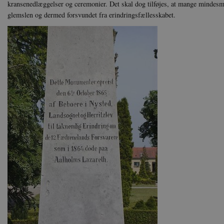
kransenedlæggelser og ceremonier. Det skal dog tilføjes, at mange mindes
Navn
U
glemslen og dermed forsvundet fra erindringsfællesskabet.
be_typo_user
TY
.d
sp_t
Sp
.s
sp_landing
Sp
.s
JSESSIONID
Or
.n
CookieScriptConsent
Co
da
XSRF-TOKEN
da
__cf_bm
Cl
.v
Navn
Navn
Ud
Navn
D