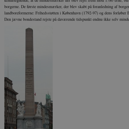
kendetegnende, at de mindesmærker der blev rejst frem mod 1780´erne, blev
borgerne. De første mindesmærker, der blev skabt på foranledning af borger
landboreformerne: Frihedsstøtten i København (1792-97) og dens forløber Be
Den jævne bondestand rejste på daværende tidspunkt endnu ikke selv min