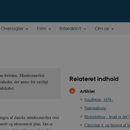
Oversigter
Film
Interaktivt
Om os
 om fortiden. Mindesmærker
Relateret indhold
nheder, der anses for særligt
andskabet.
Artikler
Istedløven, 1858-
Nationalisme
Historiebrug - hvad er det?
lingen af danske mindesmærker over
turelt og økonomisk plan. Det er
Christian 4. og brugen af h