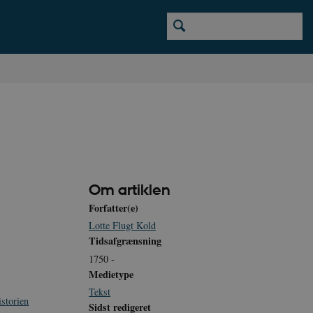
Om artiklen
Forfatter(e)
Lotte Flugt Kold
Tidsafgrænsning
1750 -
Medietype
Tekst
istorien
Sidst redigeret