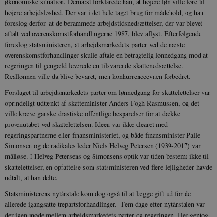
økonomiske situation. Dernæst forklarede han, at højere løn ville føre til
højere arbejdsløshed. Der var i det hele taget brug for mådehold, og han
foreslog derfor, at de berammede arbejdstidsnedsættelser, der var blevet
aftalt ved overenskomstforhandlingerne 1987, blev aflyst. Efterfølgende
foreslog statsministeren, at arbejdsmarkedets parter ved de næste
overenskomstforhandlinger skulle aftale en betragtelig lønnedgang mod at
regeringen til gengæld leverede en tilsvarende skattenedsættelse.
Reallønnen ville da blive bevaret, men konkurrenceevnen forbedret.
Forslaget til arbejdsmarkedets parter om lønnedgang for skattelettelser var
oprindeligt udtænkt af skatteminister Anders Fogh Rasmussen, og det
ville kræve ganske drastiske offentlige besparelser for at dække
provenutabet ved skattelettelsen. Ideen var ikke clearet med
regeringspartnerne eller finansministeriet, og både finansminister Palle
Simonsen og de radikales leder Niels Helveg Petersen (1939-2017) var
målløse. I Helveg Petersens og Simonsens optik var tiden bestemt ikke til
skattelettelser, en opfattelse som statsministeren ved flere lejligheder havde
udtalt, at han delte.
Statsministerens nytårstale kom dog også til at lægge gift ud for de
allerede igangsatte trepartsforhandlinger. Fem dage efter nytårstalen var
der igen møde mellem arbejdsmarkedets parter og regeringen. Her gentog