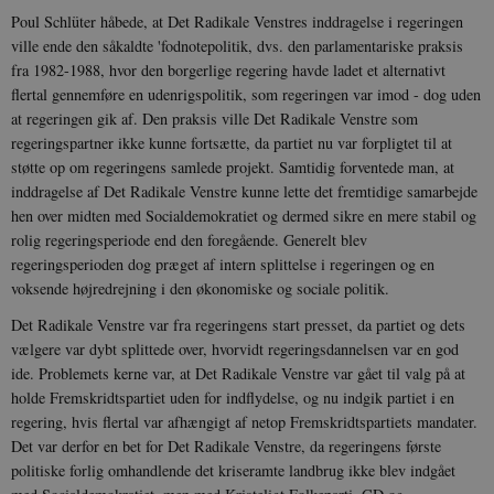
Poul Schlüter håbede, at Det Radikale Venstres inddragelse i regeringen
ville ende den såkaldte 'fodnotepolitik, dvs. den parlamentariske praksis
fra 1982-1988, hvor den borgerlige regering havde ladet et alternativt
flertal gennemføre en udenrigspolitik, som regeringen var imod - dog uden
at regeringen gik af. Den praksis ville Det Radikale Venstre som
regeringspartner ikke kunne fortsætte, da partiet nu var forpligtet til at
støtte op om regeringens samlede projekt. Samtidig forventede man, at
inddragelse af Det Radikale Venstre kunne lette det fremtidige samarbejde
hen over midten med Socialdemokratiet og dermed sikre en mere stabil og
rolig regeringsperiode end den foregående. Generelt blev
regeringsperioden dog præget af intern splittelse i regeringen og en
voksende højredrejning i den økonomiske og sociale politik.
Det Radikale Venstre var fra regeringens start presset, da partiet og dets
vælgere var dybt splittede over, hvorvidt regeringsdannelsen var en god
ide. Problemets kerne var, at Det Radikale Venstre var gået til valg på at
holde Fremskridtspartiet uden for indflydelse, og nu indgik partiet i en
regering, hvis flertal var afhængigt af netop Fremskridtspartiets mandater.
Det var derfor en bet for Det Radikale Venstre, da regeringens første
politiske forlig omhandlende det kriseramte landbrug ikke blev indgået