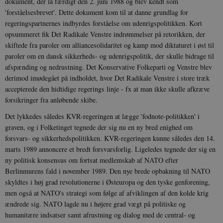
dokument, der lå færdigt den 2. juni 1988 og blev kendt som
'forståelsesbrevet'. Dette dokument kom til at danne grundlag for
regeringspartnernes indbyrdes forståelse om udenrigspolitikken. Kort
opsummeret fik Det Radikale Venstre indrømmelser på retorikken, der
skiftede fra paroler om alliancesolidaritet og kamp mod diktaturet i øst til
paroler om en dansk sikkerheds- og udenrigspolitik, der skulle bidrage til
afspænding og nedrustning. Det Konservative Folkeparti og Venstre blev
derimod imødegået på indholdet, hvor Det Radikale Venstre i store træk
accepterede den hidtidige regerings linje - fx at man ikke skulle afkræve
forsikringer fra anløbende skibe.
Det lykkedes således KVR-regeringen at lægge 'fodnote-politikken' i
graven, og i Folketinget tegnede der sig nu en ny bred enighed om
forsvars- og sikkerhedspolitikken. KVR-regeringen kunne således den 14.
marts 1989 annoncere et bredt forsvarsforlig. Ligeledes tegnede der sig en
ny politisk konsensus om fortsat medlemskab af NATO efter
Berlinmurens fald i november 1989. Den nye brede opbakning til NATO
skyldtes i høj grad revolutionerne i Østeuropa og den tyske genforening,
men også at NATO's strategi som følge af afviklingen af den kolde krig
ændrede sig. NATO lagde nu i højere grad vægt på politiske og
humanitære indsatser samt afrustning og dialog med de central- og