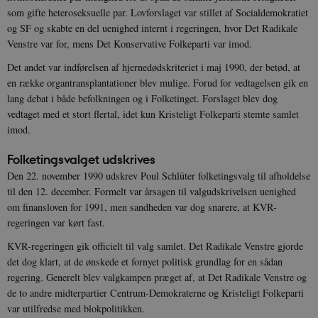
CloudFront-
.h5p.com
Session
A
som gifte heteroseksuelle par. Lovforslaget var stillet af Socialdemokratiet
Policy
og SF og skabte en del uenighed internt i regeringen, hvor Det Radikale
_ga_7J1SYH77RJ
.danmarkshistorien.dk
1 år 1
G
Venstre var for, mens Det Konservative Folkeparti var imod.
måned
Det andet var indførelsen af hjernedødskriteriet i maj 1990, der betød, at
_ga
1 år 1
D
Google LLC
måned
k
.danmarkshistorien.dk
en række organtransplantationer blev mulige. Forud for vedtagelsen gik en
U
lang debat i både befolkningen og i Folketinget. Forslaget blev dog
s
i
vedtaget med et stort flertal, idet kun Kristeligt Folkeparti stemte samlet
a
a
imod.
c
s
Folketingsvalget udskrives
b
e
Den 22. november 1990 udskrev Poul Schlüter folketingsvalg til afholdelse
n
i
til den 12. december. Formelt var årsagen til valgudskrivelsen uenighed
i
om finansloven for 1991, men sandheden var dog snarere, at KVR-
s
s
regeringen var kørt fast.
b
s
KVR-regeringen gik officielt til valg samlet. Det Radikale Venstre gjorde
k
a
det dog klart, at de ønskede et fornyet politisk grundlag for en sådan
h
regering. Generelt blev valgkampen præget af, at Det Radikale Venstre og
CloudFront-
.h5p.com
Session
A
de to andre midterpartier Centrum-Demokraterne og Kristeligt Folkeparti
Created-At
var utilfredse med blokpolitikken.
_gat_UA-
.danmarkshistorien.dk
58
T