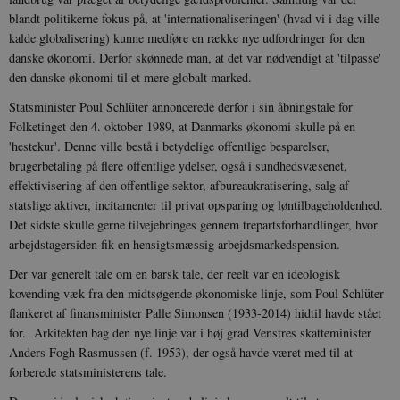
blandt politikerne fokus på, at 'internationaliseringen' (hvad vi i dag ville
kalde globalisering) kunne medføre en række nye udfordringer for den
danske økonomi. Derfor skønnede man, at det var nødvendigt at 'tilpasse'
den danske økonomi til et mere globalt marked.
Statsminister Poul Schlüter annoncerede derfor i sin åbningstale for
Folketinget den 4. oktober 1989, at Danmarks økonomi skulle på en
'hestekur'. Denne ville bestå i betydelige offentlige besparelser,
brugerbetaling på flere offentlige ydelser, også i sundhedsvæsenet,
effektivisering af den offentlige sektor, afbureaukratisering, salg af
statslige aktiver, incitamenter til privat opsparing og løntilbageholdenhed.
Det sidste skulle gerne tilvejebringes gennem trepartsforhandlinger, hvor
arbejdstagersiden fik en hensigtsmæssig arbejdsmarkedspension.
Der var generelt tale om en barsk tale, der reelt var en ideologisk
kovending væk fra den midtsøgende økonomiske linje, som Poul Schlüter
flankeret af finansminister Palle Simonsen (1933-2014) hidtil havde stået
for. Arkitekten bag den nye linje var i høj grad Venstres skatteminister
Anders Fogh Rasmussen (f. 1953), der også havde været med til at
forberede statsministerens tale.