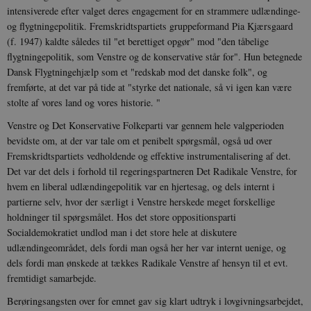
intensiverede efter valget deres engagement for en strammere udlændinge-
og flygtningepolitik. Fremskridtspartiets gruppeformand Pia Kjærsgaard
(f. 1947) kaldte således til "et berettiget opgør" mod "den tåbelige
flygtningepolitik, som Venstre og de konservative står for". Hun betegnede
JSESSIONID
Session
Oracle Corporation
Dansk Flygtningehjælp som et "redskab mod det danske folk", og
.nr-data.net
fremførte, at det var på tide at "styrke det nationale, så vi igen kan være
stolte af vores land og vores historie. "
Venstre og Det Konservative Folkeparti var gennem hele valgperioden
bevidste om, at der var tale om et penibelt spørgsmål, også ud over
Fremskridtspartiets vedholdende og effektive instrumentalisering af det.
CookieScriptConsent
1 år
CookieScript
Det var det dels i forhold til regeringspartneren Det Radikale Venstre, for
danmarkshistorien.dk
hvem en liberal udlændingepolitik var en hjertesag, og dels internt i
partierne selv, hvor der særligt i Venstre herskede meget forskellige
holdninger til spørgsmålet. Hos det store oppositionsparti
Socialdemokratiet undlod man i det store hele at diskutere
udlændingeområdet, dels fordi man også her her var internt uenige, og
dels fordi man ønskede at tækkes Radikale Venstre af hensyn til et evt.
fremtidigt samarbejde.
XSRF-TOKEN
danmarkshistoriendk.h5p.com
1 dag
Berøringsangsten over for emnet gav sig klart udtryk i lovgivningsarbejdet,