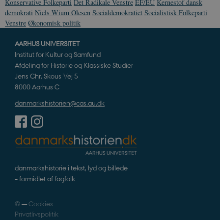
Konservative Folkeparti
Det Radikale Venstre
EF/EU
Kernestof dansk
demokrati
Niels Wium Olesen
Socialdemokratiet
Socialistisk Folkeparti
Venstre
Økonomisk politik
AARHUS UNIVERSITET
Institut for Kultur og Samfund
Afdeling for Historie og Klassiske Studier
Jens Chr. Skous Vej 5
8000 Aarhus C
danmarkshistorien@cas.au.dk
danmarkshistorie i tekst, lyd og billede
– formidlet af fagfolk
©
—
Cookies
Privatlivspolitik