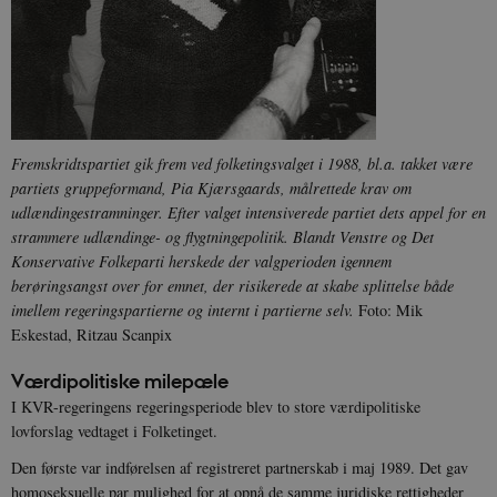
websteder; d
b
også afgøre,
h
webstedsbes
t
bruger den ny
gamle version
CloudFront-
.h5p.com
Session
A
Youtube-
Key-Pair-Id
grænsefladen
_gid
1 dag
D
Google LLC
NID
6
Denne cooki
Google LLC
k
.danmarkshistorien.dk
måneder
indstilles af
.google.com
U
3 dage
DoubleClick 
D
Fremskridtspartiet gik frem ved folketingsvalget i 1988, bl.a. takket være
ejes af Google
e
partiets gruppeformand, Pia Kjærsgaards, målrettede krav om
at hjælpe med
f
oprette en pro
i
udlændingestramninger. Efter valget intensiverede partiet dets appel for en
dine interess
t
vise dig relev
strammere udlændinge- og flygtningepolitik. Blandt Venstre og Det
D
annoncer på 
o
Konservative Folkeparti herskede der valgperioden igennem
websteder.
v
berøringsangst over for emnet, der risikerede at skabe splittelse både
s
YSC
Session
Denne cooki
Google LLC
imellem regeringspartierne og internt i partierne selv.
Foto: Mik
indstilles af
.youtube.com
h5pcomsession
danmarkshistoriendk.h5p.com
1 dag
A
YouTube til a
Eskestad, Ritzau Scanpix
visninger af
CloudFront-
.h5p.com
Session
A
indlejrede vi
Signature
Værdipolitiske milepæle
vuid
1 år 1
D
Vimeo.com Inc.
I KVR-regeringens regeringsperiode blev to store værdipolitiske
måned
V
.vimeo.com
p
lovforslag vedtaget i Folketinget.
CloudFront-
.h5p.com
Session
A
Den første var indførelsen af registreret partnerskab i maj 1989. Det gav
Region
homoseksuelle par mulighed for at opnå de samme juridiske rettigheder