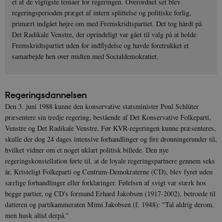
et af de vigtigste temaer for regeringen. Overordnet set blev
regeringsperioden præget af intern splittelse og politiske forlig,
primært indgået højre om med Fremskridtspartiet. Det tog hårdt på
Det Radikale Venstre, der oprindeligt var gået til valg på at holde
Fremskridtspartiet uden for indflydelse og havde foretrukket et
samarbejde hen over midten med Socialdemokratiet.
Regeringsdannelsen
Den 3. juni 1988 kunne den konservative statsminister Poul Schlüter
præsentere sin tredje regering, bestående af Det Konservative Folkeparti,
Venstre og Det Radikale Venstre. Før KVR-regeringen kunne præsenteres,
skulle der dog 24 dages intensive forhandlinger og fire dronningerunder til,
hvilket vidner om et noget uklart politisk billede. Den nye
regeringskonstellation førte til, at de loyale regeringspartnere gennem seks
år, Kristeligt Folkeparti og Centrum-Demokraterne (CD), blev fyret uden
særlige forhandlinger eller forklaringer. Følelsen af svigt var stærk hos
begge partier, og CD's formand Erhard Jakobsen (1917-2002), betroede til
datteren og partikammeraten Mimi Jakobsen (f. 1948): "Tal aldrig derom,
men husk altid derpå."