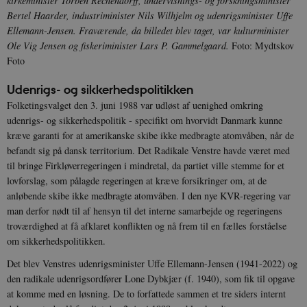
kirkeminister Torben Rechendorff, undervisnings- og forskningsminister
Bertel Haarder, industriminister Nils Wilhjelm og udenrigsminister Uffe
Ellemann-Jensen. Fraværende, da billedet blev taget, var kulturminister
Ole Vig Jensen og fiskeriminister Lars P. Gammelgaard.
Foto: Mydtskov
Foto
Udenrigs- og sikkerhedspolitikken
Folketingsvalget den 3. juni 1988 var udløst af uenighed omkring
udenrigs- og sikkerhedspolitik - specifikt om hvorvidt Danmark kunne
kræve garanti for at amerikanske skibe ikke medbragte atomvåben, når de
befandt sig på dansk territorium. Det Radikale Venstre havde været med
til bringe Firkløverregeringen i mindretal, da partiet ville stemme for et
lovforslag, som pålagde regeringen at kræve forsikringer om, at de
anløbende skibe ikke medbragte atomvåben. I den nye KVR-regering var
man derfor nødt til af hensyn til det interne samarbejde og regeringens
troværdighed at få afklaret konflikten og nå frem til en fælles forståelse
om sikkerhedspolitikken.
Det blev Venstres udenrigsminister Uffe Ellemann-Jensen (1941-2022) og
den radikale udenrigsordfører Lone Dybkjær (f. 1940), som fik til opgave
at komme med en løsning. De to forfattede sammen et tre siders internt