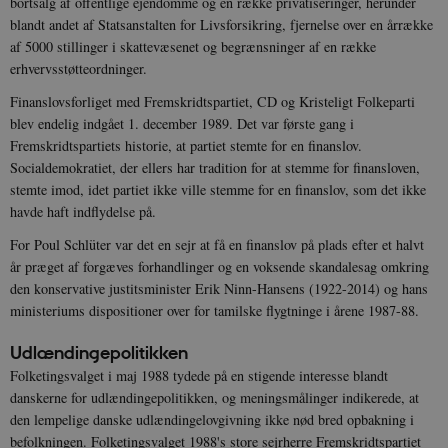
bortsalg af offentlige ejendomme og en række privatiseringer, herunder
Nødvendige cookies hjælper med at gøre
blandt andet af Statsanstalten for Livsforsikring, fjernelse over en årrække
hjemmesiden brugbar ved at aktivere nogle
af 5000 stillinger i skattevæsenet og begrænsninger af en række
grundlæggende funktioner som navigation mm.
Hjemmesiden kan ikke fungerer uden disse
erhvervsstøtteordninger.
cookies.
Finanslovsforliget med Fremskridtspartiet, CD og Kristeligt Folkeparti
Navn
Udbyder / Domæne
Udløb
blev endelig indgået 1. december 1989. Det var første gang i
be_typo_user
Session
TYPO3 Association
Fremskridtspartiets historie, at partiet stemte for en finanslov.
.danmarkshistorien.dk
Socialdemokratiet, der ellers har tradition for at stemme for finansloven,
stemte imod, idet partiet ikke ville stemme for en finanslov, som det ikke
havde haft indflydelse på.
For Poul Schlüter var det en sejr at få en finanslov på plads efter et halvt
år præget af forgæves forhandlinger og en voksende skandalesag omkring
den konservative justitsminister Erik Ninn-Hansens (1922-2014) og hans
sp_t
1 år
Spotify Inc.
.spotify.com
ministeriums dispositioner over for tamilske flygtninge i årene 1987-88.
Udlændingepolitikken
Folketingsvalget i maj 1988 tydede på en stigende interesse blandt
danskerne for udlændingepolitikken, og meningsmålinger indikerede, at
den lempelige danske udlændingelovgivning ikke nød bred opbakning i
sp_landing
1 dag
Spotify Inc.
.spotify.com
befolkningen. Folketingsvalget 1988's store sejrherre Fremskridtspartiet