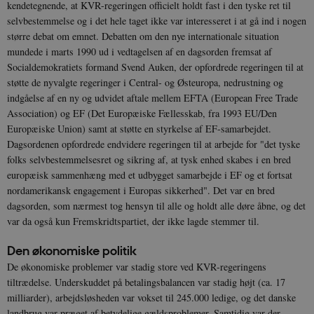
kendetegnende, at KVR-regeringen officielt holdt fast i den tyske ret til
selvbestemmelse og i det hele taget ikke var interesseret i at gå ind i nogen
større debat om emnet. Debatten om den nye internationale situation
mundede i marts 1990 ud i vedtagelsen af en dagsorden fremsat af
Socialdemokratiets formand Svend Auken, der opfordrede regeringen til at
støtte de nyvalgte regeringer i Central- og Østeuropa, nedrustning og
indgåelse af en ny og udvidet aftale mellem EFTA (European Free Trade
Association) og EF (Det Europæiske Fællesskab, fra 1993 EU/Den
Europæiske Union) samt at støtte en styrkelse af EF-samarbejdet.
Dagsordenen opfordrede endvidere regeringen til at arbejde for "det tyske
folks selvbestemmelsesret og sikring af, at tysk enhed skabes i en bred
europæisk sammenhæng med et udbygget samarbejde i EF og et fortsat
nordamerikansk engagement i Europas sikkerhed". Det var en bred
dagsorden, som nærmest tog hensyn til alle og holdt alle døre åbne, og det
var da også kun Fremskridtspartiet, der ikke lagde stemmer til.
Den økonomiske politik
De økonomiske problemer var stadig store ved KVR-regeringens
tiltrædelse. Underskuddet på betalingsbalancen var stadig højt (ca. 17
milliarder), arbejdsløsheden var vokset til 245.000 ledige, og det danske
landbrug var præget af betydelige gældsproblemer. Samtidig var der