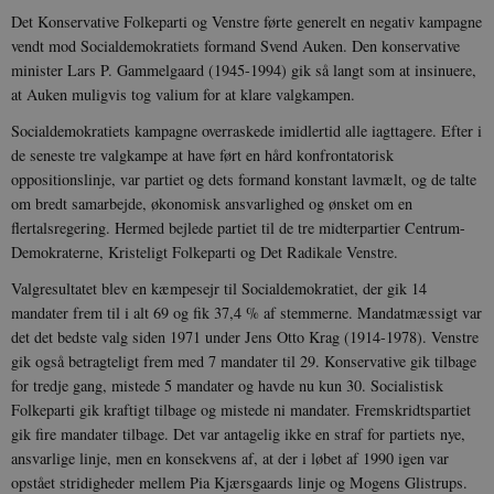
8822943-1
sekunder
c
Det Konservative Folkeparti og Venstre førte generelt en negativ kampagne
A
vendt mod Socialdemokratiets formand Svend Auken. Den konservative
p
n
minister Lars P. Gammelgaard (1945-1994) gik så langt som at insinuere,
u
n
at Auken muligvis tog valium for at klare valgkampen.
o
I
Socialdemokratiets kampagne overraskede imidlertid alle iagttagere. Efter i
_
de seneste tre valgkampe at have ført en hård konfrontatorisk
u
a
oppositionslinje, var partiet og dets formand konstant lavmælt, og de talte
r
h
om bredt samarbejde, økonomisk ansvarlighed og ønsket om en
w
flertalsregering. Hermed bejlede partiet til de tre midterpartier Centrum-
Demokraterne, Kristeligt Folkeparti og Det Radikale Venstre.
Valgresultatet blev en kæmpesejr til Socialdemokratiet, der gik 14
mandater frem til i alt 69 og fik 37,4 % af stemmerne. Mandatmæssigt var
det det bedste valg siden 1971 under Jens Otto Krag (1914-1978). Venstre
gik også betragteligt frem med 7 mandater til 29. Konservative gik tilbage
for tredje gang, mistede 5 mandater og havde nu kun 30. Socialistisk
Folkeparti gik kraftigt tilbage og mistede ni mandater. Fremskridtspartiet
gik fire mandater tilbage. Det var antagelig ikke en straf for partiets nye,
ansvarlige linje, men en konsekvens af, at der i løbet af 1990 igen var
opstået stridigheder mellem Pia Kjærsgaards linje og Mogens Glistrups.