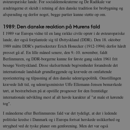
østeuropæiske lande. For socialdemokraterne og De Radikale var
ændringerne et skridt i retning af den danske tradition for brobygning og
afspænding og derfor noget, begge partier kunne støtte op om.
1989: Den danske reaktion på Murens fald
I 1989 var Europa vidne til en lang række civile oprør i de østeuropæiske
lande, der også forplantede sig til Østtyskland (DDR). Den 18. oktober
1989 måtte DDR's partisekretær Erich Honecker (1912-1994) derfor hårdt
presset gå af. En lille måned senere, den 9.-10. november, faldt
Berlinmuren, og DDR-borgerne kunne for første gang siden 1961 frit
besøge Vesttyskland. Disse skelsættende begivenheder forandrede det
internationale landskab grundlæggende og krævede en omfattende
nyorientering og tilpasning af den danske udenrigspolitik. Omstillingen
krævede lidt tid, og udenrigsminister Uffe Ellemann-Jensen bemærkede
tørt, at bestræbelsen på at opstille prognoser for den fremtidige
internationale udvikling mest af alt havde karakter af "at male et kørende
tog".
I månederne efter Berlinmurens fald var det tydeligt, at der i ledende
politiske kredse i Danmark og i Europa fortsat herskede usikkerhed og
utryghed ved de tyske planer om genforening. Men det var også