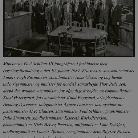
Ministeriet Poul Schlüter III fotograferet i forbindelse med
regeringsforandringen den 10. januar 1989. Fra venstre ses skatteminister
Anders Fogh Rasmussen, socialminister Aase Olesen og bag hende
indenrigsminister og minister for nordisk samarbejde Thor Pedersen,
derpå den nyudnævnte minister for offentlige arbejder og kommunikation
Knud Østergaard, forsvarsminister Knud Enggaard, arbejdsminister
Henning Dyremose, boligminister Agnete Laustsen, den nyudnævnte
justitsminister H.P. Clausen, statsminister Poul Schlüter, finansminister
Palle Simonsen, sundhedsminister Elsebeth Kock-Petersen,
økonomiminister Niels Helveg Petersen, miljøminister Lone Dybkjær,
landbrugsminister Laurits Tørnæs, energiminister Jens Bilgrav-Nielsen,