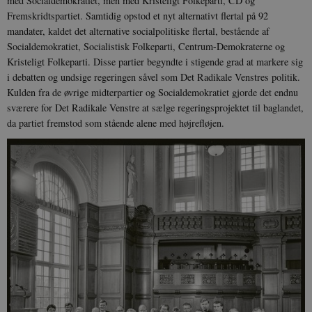
med Socialdemokratiet, men med Kristeligt Folkeparti, CD og
Fremskridtspartiet. Samtidig opstod et nyt alternativt flertal på 92
mandater, kaldet det alternative socialpolitiske flertal, bestående af
Socialdemokratiet, Socialistisk Folkeparti, Centrum-Demokraterne og
Kristeligt Folkeparti. Disse partier begyndte i stigende grad at markere sig
i debatten og undsige regeringen såvel som Det Radikale Venstres politik.
Kulden fra de øvrige midterpartier og Socialdemokratiet gjorde det endnu
sværere for Det Radikale Venstre at sælge regeringsprojektet til baglandet,
da partiet fremstod som stående alene med højrefløjen.