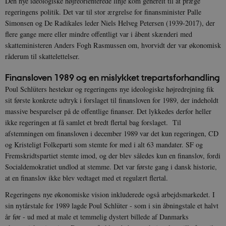
Den nye ideologiske højreorienterede linje kom generelt til at præge
regeringens politik. Det var til stor ærgrelse for finansminister Palle
Simonsen og De Radikales leder Niels Helveg Petersen (1939-2017), der
flere gange mere eller mindre offentligt var i åbent skænderi med
skatteministeren Anders Fogh Rasmussen om, hvorvidt der var økonomisk
råderum til skattelettelser.
Finansloven 1989 og en mislykket trepartsforhandling
Poul Schlüters hestekur og regeringens nye ideologiske højredrejning fik
sit første konkrete udtryk i forslaget til finansloven for 1989, der indeholdt
massive besparelser på de offentlige finanser. Det lykkedes derfor heller
ikke regeringen at få samlet et bredt flertal bag forslaget. Til
afstemningen om finansloven i december 1989 var det kun regeringen, CD
og Kristeligt Folkeparti som stemte for med i alt 63 mandater. SF og
Fremskridtspartiet stemte imod, og der blev således kun en finanslov, fordi
Socialdemokratiet undlod at stemme. Det var første gang i dansk historie,
at en finanslov ikke blev vedtaget med et regulært flertal.
Regeringens nye økonomiske vision inkluderede også arbejdsmarkedet. I
sin nytårstale for 1989 lagde Poul Schlüter - som i sin åbningstale et halvt
år før - ud med at male et temmelig dystert billede af Danmarks