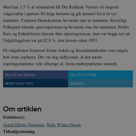
Med kun 3,5 % af stemmerne fik Det Radikale Venstre sit ringeste
valgresultat i partiets 85-årige historie og gik hermed fra ti til syv
mandater. Centrum-Demokraterne bevarede sine ni mandater. Kristeligt
Folkeparti klarede spærregrænsen og bevarede sine fire mandater. Fælles
Kurs og Enhedslisten klarede ikke spærregrænsen, men var begge tæt på.
Valgdeltagelsen var på 82,8 %, den laveste siden 1953.
På valgaftenen fremstod Svend Auken og Socialdemokratiet som valgets
helt store sejrherre. Det var dog indlysende, at den næste
regeringsdannelse ville afhænge af, hvem midterpartierne støttede.
DEL PÅ FACEBOOK
DEL PÅ TWITTER
SEND TIL EN VEN
UDSKRIV
Om artiklen
Forfatter(e)
Astrid Elkjær Sørensen
,
Niels Wium Olesen
Tidsafgrænsning