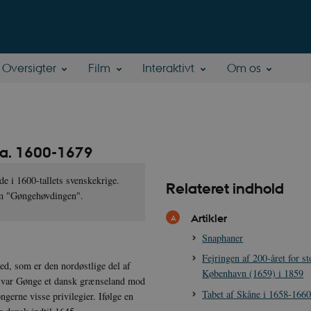
Oversigter
Film
Interaktivt
Om os
ca. 1600-1679
e i 1600-tallets svenskekrige.
Relateret indhold
om "Gøngehøv­dingen".
Artikler
Snaphaner
Fejringen af 200-året for s
d, som er den nordøstlige del af
København (1659) i 1859
8 var Gønge et dansk grænseland mod
Tabet af Skåne i 1658-166
er­ne visse privile­gier. Ifølge en