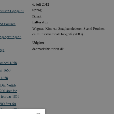
6. juli 2012
Sprog
oulsen Gønge til
Dansk
Litteratur
end Poulsen
Wagner, Kim A.: Snaphanelederen Svend Poulsen -
en militærhistorisk biografi (2003).
øngehøvdingen",
Udgiver
danmarkshistorien.dk
rgs
somhed 1658
aj 1660
r 1658
 Din Nutids
200-året for
 februar 1859
200-året for
 februar 1859