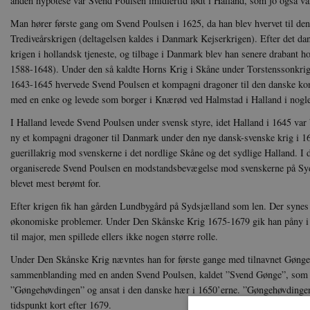
anden hypotese var Svend Poulsen imidlertid født i Halland, som jo også va
Man hører første gang om Svend Poulsen i 1625, da han blev hvervet til den 
Trediveårskrigen (deltagelsen kaldes i Danmark Kejserkri­gen). Ef­ter det dan
krigen i hollandsk tjeneste, og tilbage i Danmark blev han senere drabant ho
1588-1648). Under den så kaldte Horns Krig i Skåne under Torstensson­kri
1643-1645 hvervede Svend Poulsen et kom­pagni drago­ner til den danske kon
med en enke og levede som borger i Knærød ved Halmstad i Halland i nogle
I Halland levede Svend Poulsen under svensk styre, idet Halland i 1645 var
ny et kompagni dragoner til Danmark under den nye dansk-svenske krig i 1
guerillakrig mod svenskerne i det nordlige Skåne og det sydlige Halland. I
organiserede Svend Poulsen en mod­standsbevægelse mod svenskerne på Syds
blevet mest berømt for.
Efter krigen fik han gården Lund­bygård på Sydsjælland som len. Der synes h
økonomiske problemer. Un­der Den Skånske Krig 1675-1679 gik han påny i 
til major, men spillede ellers ikke nogen større rolle.
Under Den Skånske Krig nævntes han for første gange med tilnavnet Gønge.
sammenblanding med en anden Svend Poulsen, kaldet ”Svend Gønge”, som v
”Gøngehøvdingen” og ansat i den danske hær i 1650’erne. ”Gønge­høvdinge
tidspunkt kort efter 1679.