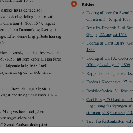
r dansk indtil 1645.
Kilder
dan­ske hærs deltagelse i
Uddrag af brev fra Svend P
ske nederlag deltog han fortsat i
Christian 5., 5. april 1673
s Christian 4. (født 1577, regent
Brev fra Frederik 3. til Sv
gen mel­lem Danmark og Sverige i
Gønge, 22. august 1658
ge. Efter denne krig giftede han sig
 år.
Uddrag af Carit Etlars "G
1853
 blevet svensk, men han hvervede på
Uddrag af Carl A. Cederbo
657-1658, nu som kaptajn. Han førte
"Göingehövdingen", 1899
 den følgende krig 1658-1660
jælland, og det er det, han er
Rapport om snaphanevirk
Freden i København, 27. m
an at have pådra­get sig store
Roskildefreden, 26. februa
krigstjeneste og udnævntes i 1676
Carl Ploug: "O Fædreland!
Dag", sang fra fejringen af 
 Muligvis beror det på en
stormen på København, 10.
ar no­get ældre end
Taler fra festbanketten ved 
n” Svend Poulsen døde på et
stormen på København, 11.