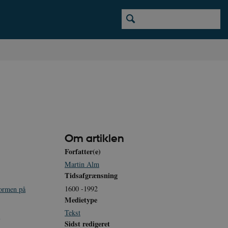
Om artiklen
Forfatter(e)
Martin Alm
Tidsafgrænsning
1600 -1992
tormen på
Medietype
Tekst
0
Sidst redigeret