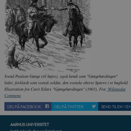
sp_t
Sp
.s
sp_landing
Sp
.s
JSESSIONID
Or
.n
CookieScriptConsent
Co
da
XSRF-TOKEN
da
Svend Poulsen Gønge (til højre), også kendt som "Gøngehøvdingen"
__cf_bm
Cl
.v
leder, forklædt som svensk soldat, den svenske oberst Sparre i et baghold.
Illustration fra Carit Etlars "Gjøngehøvdingen" (1903). Fra:
Wikimedia
Commons
Navn
Navn
Ud
Navn
DEL PÅ FACEBOOK
DEL PÅ TWITTER
SEND TIL EN VE
D
cf_clearance
_cfuvid
Navn
Udbyde
VISITOR_INFO1_LIVE
Go
VISITOR_PRIVACY_METAD
.y
nmstat
Siteim
AARHUS UNIVERSITET
.danmar
Institut for Kultur og Samfund