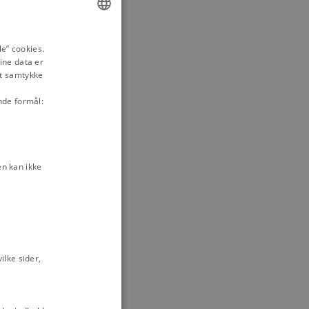
23-1660
ENGLISH
e” cookies.
ine data er
DANISH
it samtykke
nsk-nationale?
nde formål:
n kan ikke
tional identitet
Militær
Skåne
lke sider,