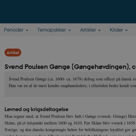
Perioder
Temapakker
Artikler
Kilder
Artikel
Svend Poulsen Gønge (Gøngehøvdingen), 
Svend Poulsen Gønge (ca. 1600- ca. 1679) deltog som officer på dansk sid
Han var en af de mest kendte snaphaneledere, i eftertiden bedre kendt s
Levned og krigsdeltagelse
Man regner med, at Svend Poulsen blev født i Gønge (svensk: Göinge) Herre
Skåne, på et tidspunkt mellem 1600 og 1610. Før Skåne blev svensk i 165
Sverige, og den danske kongemagts behov for befolk­ningens loyalitet gav gøng