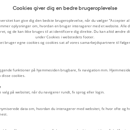
Film
Cookies giver dig en bedre brugeroplevelse
Statskirke og magtstat, 15
n danske for­fatter og bibliotekar
versitet kan give dig den bedste brugeroplevelse, når du vælger ”Accepter all
bøll var inspireret af den fran­ske
Mytedrab
mmer oplysninger om, hvordan en bruger interagerer med et website. Alle d
 i 1853 og siges at være den mest
et, og de kan ikke bruges til at identificere dig direkte. Du kan altid ændre d
MYTE: Var snaphanerne da
osbølls glødende nationalisme og er
under Cookies i webstedets footer.
kke mindst under 2. verdens­krig
tet bruger egne cookies og cookies sat af vores samarbejdspartnere til følge
Relaterede perioder
­menhold­. Det var denne bog som
Udenrigspolitikken
nsk nationalhelt.
Danmark og omverdenen
dlingen for­svarer Sjælland mod de
ggende funktioner på hjemmesiden brugbare, fx navigation mm. Hjemmeside
Emneord
Gøngehøvdingen Svend Poulsen er i
 disse cookies.
1600-tallet
Historiebrug
Kernestof na
et modige og som dygtige skytte­r.
Kernestof renæssancen
Martin Alm
g tapre kri­gere, men deres tyske
e
Svenskekrigene
Sverige
amtidige kontekst med de dansk-tyske
alg på websitet, når du navigerer rundt, fx sprog eller login.
illig i Treårs­krigen 1848-1851, hvor
 demokratiske strømning­er, idet den
nymiserede data om, hvordan du interagerer med websitet, fx hvor ofte og hvi
 for klas­se- og standsudjævning.
mest.
spiller sig under den nye dansk-