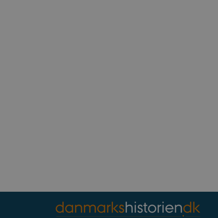
ntegrerede Spotify-plugin.
rs af websteder.
ntegrerede Spotify-plugin.
rs af websteder.
gt af websteder skrevet i
nonym brugersession af
enesten til at huske
t er nødvendigt, at
rrekt.
webstedsikkerhed til at
websteder.
ennesker og bots. Dette er
e rapporter om brugen af
rivelse
Beskrivelse
bean
erpræferencer for Youtube-
, om webstedsbesøgende
r statistiske data ift.
.
s af hjemmesideudbyderen