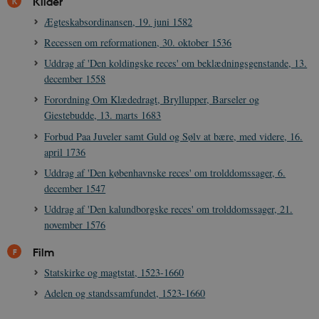
Kilder
Ægteskabsordinansen, 19. juni 1582
Recessen om reformationen, 30. oktober 1536
CookieScriptConsent
1 år
CookieScript
Uddrag af 'Den koldingske reces' om beklædningsgenstande, 13.
danmarkshistorien.dk
december 1558
Forordning Om Klædedragt, Bryllupper, Barseler og
Giestebudde, 13. marts 1683
Forbud Paa Juveler samt Guld og Sølv at bære, med videre, 16.
april 1736
Uddrag af 'Den københavnske reces' om trolddomssager, 6.
XSRF-TOKEN
danmarkshistoriendk.h5p.com
1 dag
december 1547
Uddrag af 'Den kalundborgske reces' om trolddomssager, 21.
november 1576
Film
__cf_bm
30
Cloudflare Inc.
Statskirke og magtstat, 1523-1660
minutte
.vimeo.com
Adelen og standssamfundet, 1523-1660