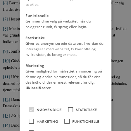
[6]
Bort: en kant eller et bånd på et stykke stof, som i farve adskiller sig
cookies.
fra det øvrige stof.
Funktionelle
[7]
Hospital: institutioner hvor syge og fattige kunne opholde sig.
Gemmer dine valg på websitet, når du
navigerer rundt, fx sprog eller login.
[8]
Maning: (i denne sammenhæng) bøde. Bøden gik til hospitalet, hvilket
var grunden til, at hospitalsmesteren blev pålagt myndigheden til at
Statistiske
indkræve bøden.
Giver os anonymiserede data om, hvordan du
interagerer med websitet, fx hvor ofte og
[9]
Jomfruer: hofdamer eller tjenestepiger.
hvilke sider, du besøger mest.
[10]
Gården: (i denne sammenhæng) kongsgården eller der hvor kongen
Marketing
opholdte sig.
Giver mulighed for målrettet annoncering på
[11]
Ufri: at være ufri var en person, der ikke havde egen husstand og
denne og andre hjemmesider, så du får vist
det indhold, der er mest relevant for dig.
dermed fod under eget bord: håndværkersvende og -lærlinge, fæstebønder,
Uklassificeret
tjenestefolk osv.
[12]
Damask: kostbart stof. Oprindeligt om mønstret silkestof fra
Damaskus.
NØDVENDIGE
STATISTISKE
[13]
Ærlig mø: Ugift, dydig ung kvinde.
MARKETING
FUNKTIONELLE
[14]
Bindike: et pyntebånd, kvinder bar på hovedet.