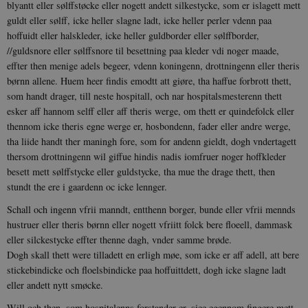
blyantt eller sølffstøcke eller nogett andett silkestycke, som er islagett mett
guldt eller sølff, icke heller slagne ladt, icke heller perler vdenn paa
hoffuidt eller halskleder, icke heller guldborder eller sølffborder,
//guldsnore eller sølffsnore til besettning paa kleder vdi noger maade,
effter then menige adels begeer, vdenn koningenn, drottningenn eller theris
børnn allene. Huem heer findis emodtt att giøre, tha haffue forbrott thett,
som handt drager, till neste hospitall, och nar hospitalsmesterenn thett
esker aff hannom selff eller aff theris werge, om thett er quindefolck eller
thennom icke theris egne werge er, hosbondenn, fader eller andre werge,
tha liide handt ther maningh fore, som for andenn gieldt, dogh vndertagett
thersom drottningenn wil giffue hindis nadis iomfruer noger hoffkleder
besett mett sølffstycke eller guldstycke, tha mue the drage thett, then
stundt the ere i gaardenn oc icke lennger.
Schall och ingenn vfrii manndt, entthenn borger, bunde eller vfrii mennds
hustruer eller theris børnn eller nogett vfriitt folck bere floeell, dammask
eller silckestycke effter thenne dagh, vnder samme brøde.
Dogh skall thett were tilladett en erligh møe, som icke er aff adell, att bere
stickebindicke och floelsbindicke paa hoffuittdett, dogh icke slagne ladt
eller andett nytt smøcke.
Will och then, som hospitalenns forstander er, siee egennom fingere mett