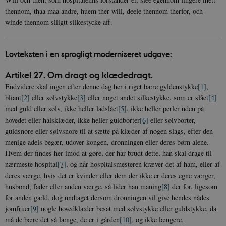
thennom, thaa maa andre, huem ther will, deele thennom therfor, och
winde thennom sliigtt silkestycke aff.
Lovteksten i en sprogligt moderniseret udgave:
Artikel 27. Om dragt og klædedragt.
Endvidere skal ingen efter denne dag her i riget bære gyldenstykke
[1]
,
bliant
[2]
eller sølvstykke
[3]
eller noget andet silkestykke, som er slået
[4]
med guld eller sølv, ikke heller ladslået
[5]
, ikke heller perler uden på
hovedet eller halsklæder, ikke heller guldborter
[6]
eller sølvborter,
guldsnore eller sølvsnore til at sætte på klæder af nogen slags, efter den
menige adels begær, udover kongen, dronningen eller deres børn alene.
Hvem der findes her imod at gøre, der har brudt dette, han skal drage til
nærmeste hospital
[7]
, og når hospitalsmesteren kræver det af ham, eller af
deres værge, hvis det er kvinder eller dem der ikke er deres egne værger,
husbond, fader eller anden værge, så lider han maning
[8]
der for, ligesom
for anden gæld, dog undtaget dersom dronningen vil give hendes nådes
jomfruer
[9]
nogle hovedklæder besat med sølvstykke eller guldstykke, da
må de bære det så længe, de er i gården
[10]
, og ikke længere.