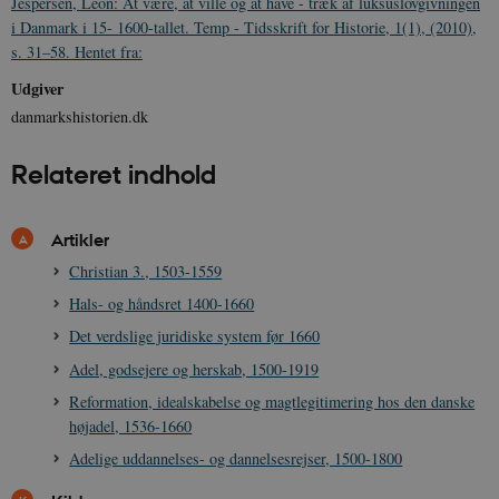
Jespersen, Leon: At være, at ville og at have - træk af luksuslovgivningen
i Danmark i 15- 1600-tallet. Temp - Tidsskrift for Historie, 1(1), (2010),
s. 31–58. Hentet fra:
Udgiver
danmarkshistorien.dk
sp_t
1 år
Spotify Inc.
.spotify.com
Relateret indhold
Artikler
Christian 3., 1503-1559
sp_landing
1 dag
Spotify Inc.
Hals- og håndsret 1400-1660
.spotify.com
Det verdslige juridiske system før 1660
Adel, godsejere og herskab, 1500-1919
Reformation, idealskabelse og magtlegitimering hos den danske
højadel, 1536-1660
JSESSIONID
Session
Oracle Corporation
.nr-data.net
Adelige uddannelses- og dannelsesrejser, 1500-1800