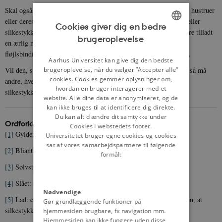
Skal også ingen mand, enten borger, bonde, eller ufri
[11]
mænds hustruer
eller deres børn, eller noget ufrit folk, bære fløjl, dammask
[12]
, eller
Cookies giver dig en bedre
silkestykke, efter denne dag, under samme straf, dog skal det være tilladt
brugeroplevelse
ENGLISH
en ærlig mø
[13]
, som ikke er adelig, at bære silkebindike
[14]
og
fløjlsbindike på hovedet, dog ikke ladslået eller andet nyt smykke.
DANISH
Aarhus Universitet kan give dig den bedste
Vil den, som hospitalsforstander er, se igennem fingre med dem, så må
brugeroplevelse, når du vælger ”Accepter alle”
cookies. Cookies gemmer oplysninger om,
andre, hvem der vil, dele
[15]
dem derfor, og tage det pågældende
hvordan en bruger interagerer med et
silkestykke af.
website. Alle dine data er anonymiseret, og de
kan ikke bruges til at identificere dig direkte.
Du kan altid ændre dit samtykke under
Ordforklaringer m.m.
Cookies i webstedets footer.
[1]
Gyldenstykke: silkestof gennemvævet med guldtråde.
Universitetet bruger egne cookies og cookies
sat af vores samarbejdspartnere til følgende
[2]
Bliant: en type kostbart silkestof.
formål:
[3]
Sølvstykke: silkestof gennemvævet med sølvtråde.
[4]
Slået: vævet med.
Nødvendige
[5]
Lad: et udsmykket stykket stof. Her var der formentlig tale om, at
Gør grundlæggende funktioner på
silkestykket ikke blev udsmykket med guld, sølv eller perler.
hjemmesiden brugbare, fx navigation mm.
Hjemmesiden kan ikke fungere uden disse