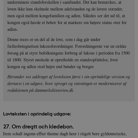
underminere standsforskellen i samfundet. Det kan bemærkes, at
loven ikke kun skelnede mellem adelstanden og de lavere stænder,
men også mellem kongefamilien og adlen. Således ser det ud til, at
kongen også havde et behov for at markere sin højere status over for
adlen.
Denne reces er en del af de love, som i dag går under
fællesbetegnelsen luksusforordninger. Forordningerne var en række
forsøg på at styre befolkningens forbrug af luksus i perioden fra 1500
til 1800. Styret ønskede at opretholde en standsopfattelse, hvor
kongen og adlen stod højre end bønder og borger.
Herunder ses uddraget af lovteksten først i sin oprindelige version og
dernæst i en udgave, hvor sproget og stavningen er moderniseret af
redaktionen på danmarkshistorien.dk.
Lovteksten i o
prindelig udgave:
27. Om dregtt och kledebon.
Item schall ingenn effter thenne dagh heer i riigett bere gyldennstycke,