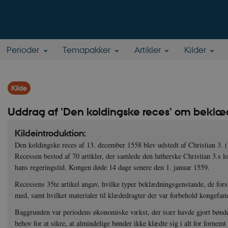
Perioder
Temapakker
Artikler
Kilder
Kilde
Uddrag af 'Den koldingske reces' om bekl
Kildeintroduktion:
Den koldingske reces af 13. december 1558 blev udstedt af Christian 3. 
Recessen bestod af 70 artikler, der samlede den lutherske Christian 3.s l
hans regeringstid. Kongen døde 14 dage senere den 1. januar 1559.
Recessens 35te artikel angav, hvilke typer beklædningsgenstande, de forsk
med, samt hvilket materialer til klædedragter der var forbehold kongefam
Baggrunden var periodens økonomiske vækst, der især havde gjort bønde
behov for at sikre, at almindelige bønder ikke klædte sig i alt for fornem