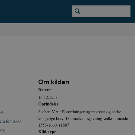
Om kilden
Dateret
13.12.1558
Oprindelse
Secher, V.A.: Forordninger og recesser og andre
60
kongelige brev, Danmarks lovgivning vedkommende
tem før 1660
1558-1660. (1887)
 og
Kildetype