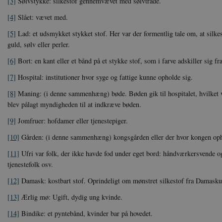
[3]
Sølvstykke: silkestof gennemvævet med sølvtråde.
Navn
U
be_typo_user
TY
[4]
Slået: vævet med.
.d
[5]
Lad: et udsmykket stykket stof. Her var der formentlig tale om, at silk
sp_t
guld, sølv eller perler.
Sp
.s
[6]
Bort: en kant eller et bånd på et stykke stof, som i farve adskiller sig fra
sp_landing
Sp
.s
[7]
Hospital: institutioner hvor syge og fattige kunne opholde sig.
JSESSIONID
Or
[8]
Maning: (i denne sammenhæng) bøde. Bøden gik til hospitalet, hvilket va
.n
blev pålagt myndigheden til at indkræve bøden.
CookieScriptConsent
Co
[9]
Jomfruer: hofdamer eller tjenestepiger.
da
[10]
Gården: (i denne sammenhæng) kongsgården eller der hvor kongen oph
XSRF-TOKEN
da
[11]
Ufri var folk, der ikke havde fod under eget bord: håndværkersvende o
tjenestefolk osv.
__cf_bm
Cl
.v
[12]
Damask: kostbart stof. Oprindeligt om mønstret silkestof fra Damasku
[13]
Ærlig mø: Ugift, dydig ung kvinde.
Navn
Navn
Ud
Navn
[14]
Bindike: et pyntebånd, kvinder bar på hovedet.
D