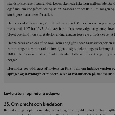
standsforskellene i samfundet. Loven skelnede ikke kun mellem adelstan
også mellem kongefamilien og adlen. Således ser det ud til, at kongen og
sin højere status over for adlen.
Det er værd at bemærke, at lovtekstens artikel 35 næsten var en præcis 
reces artikel 27 fra 1547. At styret her ni år senere valgte at gentage love
blevet overholdt, og styret derfor endnu engang forsøgte at indskærpe, at 
Denne reces er en del af de love, som i dag går under fællesbetegnelsen 
Forordningerne var en række forsøg på at styre befolkningens forbrug af l
1800. Styret ønskede at opretholde standsopfattelsen, hvor kongen og ad
borger.
Herunder ses uddraget af lovteksten først i sin oprindelige version o
sproget og stavningen er moderniseret af redaktionen på danmarkshi
Lovteksten i o
prindelig udgave:
35. Om drecht och kledebon.
Item skal ingen epter denne dag her udi riget bere gyldenstycke, bliant, sølf