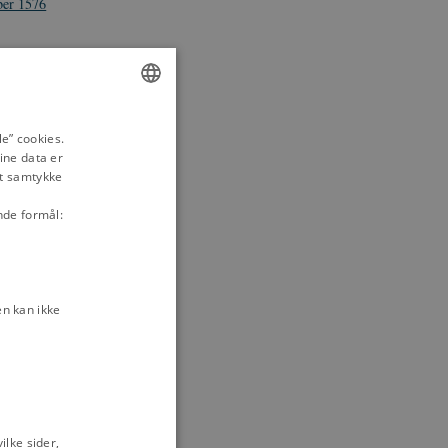
ber 1576
23-1660
ENGLISH
e” cookies.
ine data er
DANISH
it samtykke
der
Christian 3.
v og ret før 1600
nde formål:
rmationen
n kan ikke
lke sider,