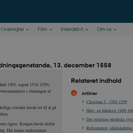
Oversigter
Film
Interaktivt
Om os
ædningsgenstande, 13. december 1558
Relateret indhold
(født 1503, regent 1534-1559).
ovbestemmelser i slutningen af
Artikler
Christian 3., 1503-1559
ellige stænder havde ret til at gå
Hals- og håndsret 1400-16
ilien.
Det verdslige juridiske sys
rne rigere. Kongen havde derfor
Reformation, idealskabelse
t tøj. Det kunne underminere