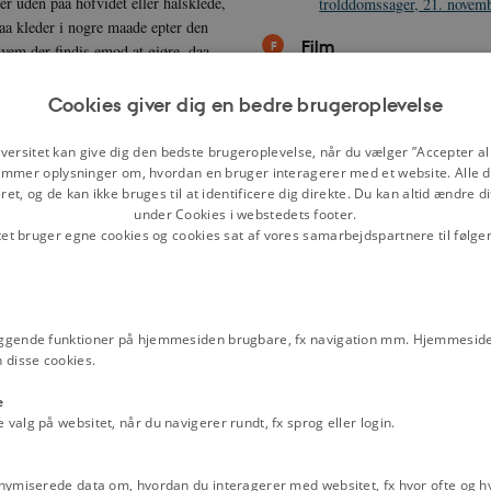
ler uden paa hofvidet eller halsklede,
trolddomssager, 21. novem
 paa kleder i nogre maade epter den
Film
hvem der findis emod at giøre, daa
esker af hanom sielf eller af dieris
Statskirke og magtstat, 15
nden, faderen eller andre verger, daa
Cookies giver dig en bedre brugeroplevelse
Relaterede perioder
drotningen vil gifve hendis naadis
Livsbetingelser og samfund
e drage det den stund, de ere udi
versitet kan give dig den bedste brugeroplevelse, når du vælger ”Accepter all
mmer oplysninger om, hvordan en bruger interagerer med et website. Alle d
Emneord
et, og de kan ikke bruges til at identificere dig direkte. Du kan altid ændre d
dieris børn eller noget ufrit folk
Adel og herremænd
Adelsvælde
Bøn
under Cookies i webstedets footer.
Kernestof europæisk middelalder
Lo
g skal det vere tillat en erlig møe,
tet bruger egne cookies og cookies sat af vores samarbejdspartnere til følge
Luksusforordning
Middelalder
Refo
gne lad eller andet nyt smycke.
mue andre, hvem der vil, dielle
ggende funktioner på hjemmesiden brugbare, fx navigation mm. Hjemmeside
 disse cookies.
e
alg på websitet, når du navigerer rundt, fx sprog eller login.
nt
[2]
eller sølvstykke
[3]
eller noget
]
, ikke heller perler uden på hovedet
nymiserede data om, hvordan du interagerer med websitet, fx hvor ofte og hvi