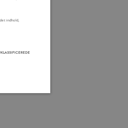
det indhold,
UKLASSIFICEREDE
som navigation mm.