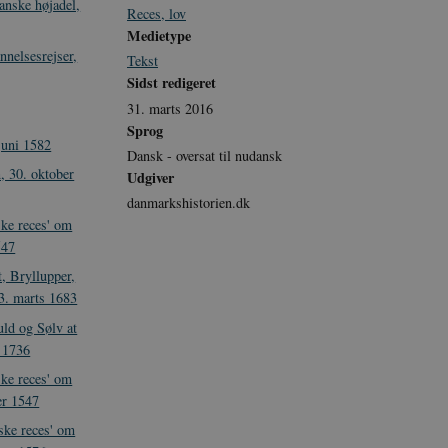
anske højadel,
Reces, lov
Medietype
nnelsesrejser,
Tekst
Sidst redigeret
31. marts 2016
Sprog
juni 1582
Dansk - oversat til nudansk
, 30. oktober
Udgiver
danmarkshistorien.dk
ke reces' om
547
, Bryllupper,
3. marts 1683
ld og Sølv at
l 1736
ke reces' om
er 1547
ske reces' om