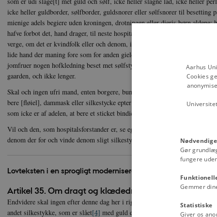
som er udi slage[t] met guld och sølf, icke heller slagne lad, icke heller per
icke heller guldborder, sølfborder, guldsnorer eller sølfsnorer til besetting
mienige adels begiere uden kroningen, drotningen eller dieris børn aldene; 
hafve forbot det, hand drager, til neste hospital, och nar hospitalsmester det 
verge, om det er kvindfolk eller och denom, icke dieris egne verge er, hosbu
lide hand der maning fore som for anden gield, dog her undertager, dersom 
jomfruer nogen hofkledning beset met sølfstycke eller guldstycke, daa maa d
Aarhus Uni
gaarden, och ikke lenger.
Cookies ge
anonymiser
Skal och ingen ufri mand, enten borgere, bunde eller ufri mands høstru eller 
bere [fløiel], dammask eller silkestycke epter dene dag under same brøde. Do
Universite
som icke er af adelen, at bere et sticket bindicke paa hofvedet, dog icke sla
Vil och den, som hospitalsforstander er, se egienom fingre met denom, daa 
denom der for och vinde denom sligt silkestycke af.
Nødvendige
Gør grundlæ
fungere uden
Lovteksten i en sprogligt moderniseret udgave:
Funktionell
Gemmer dine v
Artikel 35. Om dragt og klædedragt.
Endvidere skal ingen efter denne dag her i riget bære gyldenstykke
[1]
, blia
Statistiske
andet silkestykke, som er slået
[4]
med guld eller sølv, ikke heller ladslået
[5
Giver os ano