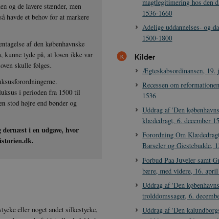
magtlegitimering hos den d
den og de lavere stænder, men
1536-1660
så havde et behov for at markere
Adelige uddannelses- og da
1500-1800
gentagelse af den københavnske
n, kunne tyde på, at loven ikke var
Kilder
loven skulle følges.
Ægteskabsordinansen, 19. 
luksusforordningerne.
Recessen om reformationen
uksus i perioden fra 1500 til
1536
len stod højre end bønder og
Uddrag af 'Den københavns
klædedragt, 6. december 1
g dernæst i en udgave, hvor
Forordning Om Klædedragt
storien.dk.
Barseler og Giestebudde, 1
Forbud Paa Juveler samt Gu
bære, med videre, 16. apri
Uddrag af 'Den københavns
trolddomssager, 6. decemb
stycke eller noget andet silkestycke,
Uddrag af 'Den kalundborg