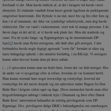
forefandt vi det. Man havde indtryk af, at det i længere tid havde været
ubenyttet. Et rindende vandløb foran huset gjorde ligefrem de parklignende
omgivelser henrivende. Der flyttede vi nu ind, mest fire og fire eller fem og
fem i et af rummene, der ikke var synderligt veludstyrede, men dog havde
elektricitet. Der var vand i vaskerummet, stort nok til mange personer. I de
første dage så det ud til, at vi havde nok plads her. Men det ændrede sig
snart. Fra de tyske fange- og flygtningelejre og de internationale DP-
lejre
[2]
havde man flyttet østrigerne, alle født eller gift østrigsk. I den
forbindelse havde nogle dygtigt agerende ”sorte får” formået at sikre sig
mere behageligt ophold, i det mindste foreløbig, i en RK-lejr. Vi østrigere
kunne uden besvær kende dem på deres udtale.
(…) I spisesalen kunne man nu bedst høre, hvem der var født østriger. Hos
de andre var vi nysgerrige efter at erfare, hvordan de var kommet hertil.
Man kunne normalt høre noget troværdigt og eventyrligt, hvorved det
eventyrlige for det meste drejede sig om oplevelser under flugten fra Den
Røde Hær i krigens sidste uger og dage. Disse mennesker havde man efter
krigsafslutningen anbragt i lukkede lejre i Danmark og først efter Dansk
Røde Kors’ intervention behandlet de rettelig privilegerede som DP-
flygtninge. Dvs. privilegeret ifølge DRK’s bekendtgørelse om statsborgere