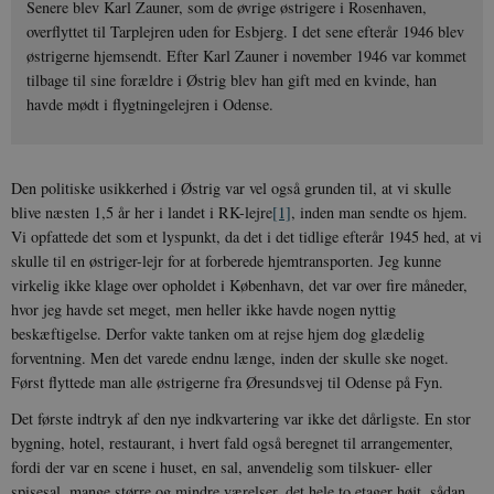
Senere blev Karl Zauner, som de øvrige østrigere i Rosenhaven,
overflyttet til Tarplejren uden for Esbjerg. I det sene efterår 1946 blev
østrigerne hjemsendt. Efter Karl Zauner i november 1946 var kommet
tilbage til sine forældre i Østrig blev han gift med en kvinde, han
havde mødt i flygtningelejren i Odense.
Den politiske usikkerhed i Østrig var vel også grunden til, at vi skulle
blive næsten 1,5 år her i landet i RK-lejre
[1]
, inden man sendte os hjem.
Vi opfattede det som et lyspunkt, da det i det tidlige efterår 1945 hed, at vi
skulle til en østriger-lejr for at forberede hjemtransporten. Jeg kunne
virkelig ikke klage over opholdet i København, det var over fire måneder,
hvor jeg havde set meget, men heller ikke havde nogen nyttig
beskæftigelse. Derfor vakte tanken om at rejse hjem dog glædelig
forventning. Men det varede endnu længe, inden der skulle ske noget.
Først flyttede man alle østrigerne fra Øresundsvej til Odense på Fyn.
Det første indtryk af den nye indkvartering var ikke det dårligste. En stor
bygning, hotel, restaurant, i hvert fald også beregnet til arrangementer,
fordi der var en scene i huset, en sal, anvendelig som tilskuer- eller
spisesal, mange større og mindre værelser, det hele to etager højt, sådan