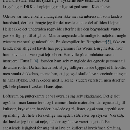
fra andre stater end det tyske rige. Tyskerne blev behandlet som
krigsfanger. DRK’s forplejning var lige så god som i København.
Odense var med enkelte undtagelser ikke nær så interessant som landets
hovedstad, derfor tilbragte jeg for det meste en stor del af tiden i lejren.
Heller ikke det undertiden regnvåde efterår eller den begyndende vinter
gav særlig lyst til at gå ud. Man arrangerede alle mulige fornøjelser, nogle
wienere var særligt talentfulde. En skuespiller fra Burgtheater
[3]
, ikke en
kendt, men alligevel havde han programmer fra Wiens Burgtheater, hvor
hans navn stod, var også lejrbeboer. Han ville på en miniaturescene
instruere ”Faust I”
[4]
, foruden ham selv manglede der egnede personer til
de andre roller. Da han havde set, at jeg tidligere havde bygget et lillebitte,
men smukt dukkehus, mente han, at jeg også skulle lave sceneindretningen
til hans stykke. Det lykkedes med 1. scene, studereværelset, men derefter
gik hele planen i vasken i hans øjne.
Loftsrum og pulterkamre er vel overalt i sig selv skatkamre. Det gjaldt
også her, man kunne først og fremmest finde materialer, der egnede sig til
kulisser, krydsfiner, brædder, høvlede og rå, lister, også søm, tapetklister
og maling, det hele i forskellige mængder, størrelser og styrker. Værktøj,
det husker jeg ikke så nøje, må der også have været noget af. En
enestående lejlighed for mig til at lave en kuffert af krydsfiner. Småting