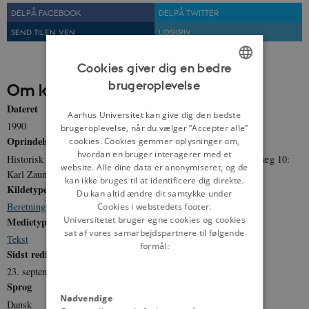
DEL PÅ FACEBOOK
DEL PÅ TWITTER
SEND TIL EN VEN
UDSKRIV
Cookies giver dig en bedre
brugeroplevelse
Om kilden
ENGLISH
Dateret
DANISH
Aarhus Universitet kan give dig den bedste
1990
brugeroplevelse, når du vælger ”Accepter alle”
Oprindelse
cookies. Cookies gemmer oplysninger om,
hvordan en bruger interagerer med et
Historisk Samling fra Besættelsestiden: 25G Tyske flygtninge. Læg 10:
website. Alle dine data er anonymiseret, og de
Karl Zauner: Beretning 1990.
kan ikke bruges til at identificere dig direkte.
Kildetype
Du kan altid ændre dit samtykke under
Beretning
Cookies i webstedets footer.
Universitetet bruger egne cookies og cookies
Medietype
sat af vores samarbejdspartnere til følgende
Tekst
formål:
Sidst redigeret
23. september 2024
Sprog
Nødvendige
Dansk