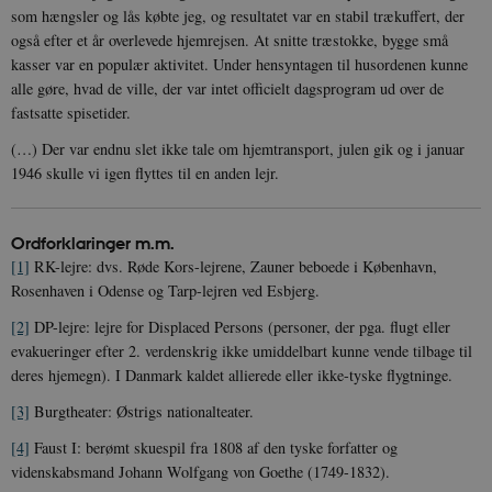
som hængsler og lås købte jeg, og resultatet var en stabil trækuffert, der
også efter et år overlevede hjemrejsen. At snitte træstokke, bygge små
kasser var en populær aktivitet. Under hensyntagen til husordenen kunne
alle gøre, hvad de ville, der var intet officielt dagsprogram ud over de
fastsatte spisetider.
(…) Der var endnu slet ikke tale om hjemtransport, julen gik og i januar
1946 skulle vi igen flyttes til en anden lejr.
Ordforklaringer m.m.
[1]
RK-lejre: dvs. Røde Kors-lejrene, Zauner beboede i København,
Rosenhaven i Odense og Tarp-lejren ved Esbjerg.
[2]
DP-lejre: lejre for Displaced Persons (personer, der pga. flugt eller
evakueringer efter 2. verdenskrig ikke umiddelbart kunne vende tilbage til
deres hjemegn). I Danmark kaldet allierede eller ikke-tyske flygtninge.
[3]
Burgtheater: Østrigs nationalteater.
[4]
Faust I: berømt skuespil fra 1808 af den tyske forfatter og
videnskabsmand Johann Wolfgang von Goethe (1749-1832).