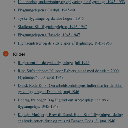
Uddannelse, undervisning og oplysning for flygtninge, 1945-1953
be_typo_user
Session
TYPO3 Association
Flygtningelejren i Oksbøl, 1945-49
.danmarkshistorien.dk
Tyske flygtninge og danske læger i 1945
Skallerup Klit-flygtningelejren, 1946-1947
Flygtningelejren i Hasselø, 1945-1947
Hjemsendelser og de sidste spor af flygtninge, 1945-1953
sp_t
1 år
Spotify Inc.
Kilder
.spotify.com
Reglement for de tyske flygtninge, juli 1945
Ribe Stiftstidende: ”Slipper Esbjerg nu af med de sidste 2000
Flygtninge?”, 30. april 1947
Dansk Røde Kors: Om arbejdsordningens indførelse for de ikke-
sp_landing
1 dag
Spotify Inc.
tyske flygtninge i Danmark, maj 1946
.spotify.com
Uddrag fra bogen Bag Pigtråd om arbejdspligt i en tysk
flygtningelejr, 1945-1948
Kaptajn Marbjerg: Brev til Dansk Røde Kors’ flygtningeafdeling
angående rotter, fluer og mus på Benzon Gods, 8. juni 1946
JSESSIONID
Session
Oracle Corporation
.nr-data.net