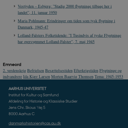
Google LLC
k
.danmarkshistorien.dk
måneder
indstilles af
.google.com
U
Vestjyden – Esbjerg: ”Stadig 2000 flygtninge tilbage her i
3 dage
DoubleClick 
D
landet”, 11. januar 1950
ejes af Google
e
at hjælpe med
f
oprette en pro
Maria Pohlmann: Erindringer om tiden som tysk flygtning i
i
dine interess
t
Danmark, 1945-47
vise dig relev
D
annoncer på 
o
Lolland-Falsters Folketidende: ”I Tusindvis af tyske Flygtninge
websteder.
v
s
har oversvømmet Lolland-Falster”, 7. maj 1945
YSC
Session
Denne cooki
Google LLC
indstilles af
.youtube.com
h5pcomsession
danmarkshistoriendk.h5p.com
1 dag
A
YouTube til a
visninger af
CloudFront-
.h5p.com
Session
A
indlejrede vi
Signature
Emneord
vuid
1 år 1
D
2. verdenskrig
Befrielsen
Besættelsestiden
Efterkrigstiden
Flygtninge og
Vimeo.com Inc.
måned
V
.vimeo.com
indvandrere
Ida Kjær Larsen
Morten Baarvig Thomsen
Tema: 1945-1953
p
CloudFront-
.h5p.com
Session
A
AARHUS UNIVERSITET
Region
Institut for Kultur og Samfund
CloudFront-
.h5p.com
Session
A
Afdeling for Historie og Klassiske Studier
Policy
Jens Chr. Skous Vej 5
_ga_7J1SYH77RJ
.danmarkshistorien.dk
1 år 1
G
8000 Aarhus C
måned
danmarkshistorien@cas.au.dk
_ga
1 år 1
D
Google LLC
måned
k
.danmarkshistorien.dk