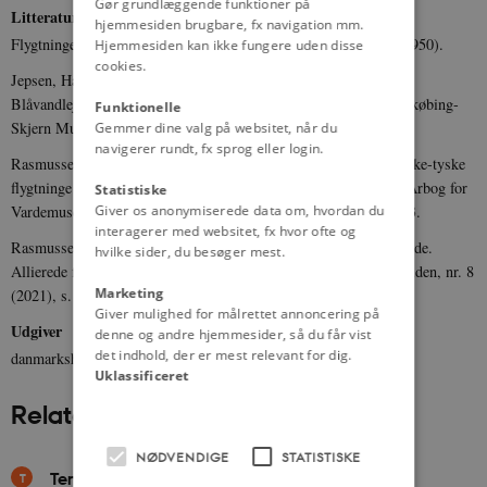
Gør grundlæggende funktioner på
Litteratur
hjemmesiden brugbare, fx navigation mm.
Flygtningeadministrationen: Flygtninge i Danmark 1945-1945 (1950).
Hjemmesiden kan ikke fungere uden disse
cookies.
Jepsen, Harald H.: ”Blandt sovjetiske krigsfanger og flygtninge i
Blåvandlejren”, Opdatering – Årbog for Vardemuseerne og Ringkøbing-
Funktionelle
Skjern Museum (2017), s. 100-124.
Gemmer dine valg på websitet, når du
navigerer rundt, fx sprog eller login.
Rasmussen, Brian T.: ”Paradis eller gudsforladt sted? – Da de ikke-tyske
flygtninge gæstede Nymindegablejren 1945-1946”, Opdatering, Årbog for
Statistiske
Giver os anonymiserede data om, hvordan du
Vardemuseerne og Ringkøbing-Skjern Museum, (2022), s. 52-73.
interagerer med websitet, fx hvor ofte og
Rasmussen, Søren W. K. og Larsen, Ida K.: ”De knap så uønskede.
hvilke sider, du besøger mest.
Allierede flygtninge på Esbjerg Flyveplads 1946-48”, Levende Viden, nr. 8
Marketing
(2021), s. 66-81.
Giver mulighed for målrettet annoncering på
Udgiver
denne og andre hjemmesider, så du får vist
det indhold, der er mest relevant for dig.
danmarkshistorien.dk
Uklassificeret
Relateret indhold
NØDVENDIGE
STATISTISKE
Temaer