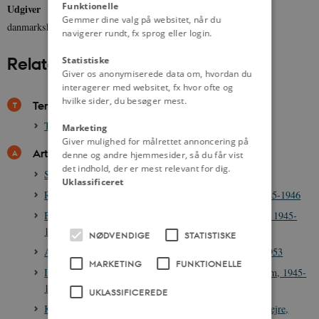
Funktionelle
Udgiver
Gemmer dine valg på websitet, når du
danmarkshistorien.dk
navigerer rundt, fx sprog eller login.
Relateret indhold
Statistiske
Giver os anonymiserede data om, hvordan du
interagerer med websitet, fx hvor ofte og
hvilke sider, du besøger mest.
Temaer
Tyske og ikke-tyske flygtninge i Danmark, 1945-1953
Marketing
Giver mulighed for målrettet annoncering på
Artikler
denne og andre hjemmesider, så du får vist
det indhold, der er mest relevant for dig.
Skallerup Klit-flygtningelejren, 1946-1947
Uklassificeret
Rosenhaven: lejr for ikke-tyske flygtninge i Odense, 1945-1946
Benzon Gods: Disciplinærlejr for ikke-tyske flygtninge, 1945-
1946
NØDVENDIGE
STATISTISKE
Arbejdspligt for tyske og ikke-tyske flygtninge, 1945-1953
MARKETING
FUNKTIONELLE
Indkvartering af flygtninge på højskoler og i private hjem, 1945-
1946
UKLASSIFICEREDE
Kultur, sport og presse i tyske og ikke-tyske flygtningelejre,