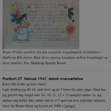
Bruno Priebes postkort fra den sovjetiske krigsfangelejr til familien i
Skallerup Klit-lejren. Røde Kors varetog kontakten mellem krigsfanger og
deres familier.
Fra: Skallerup Seaside Resort
Postkort 27. februar 1947, dansk oversættelse:
Kære lille Lotte og kære børn!
I går modtog jeg dit 14. søde brev og de 3 breve fra mine piger. Dem har
jeg glædet mig meget over. Nr. 10, 11, 12 + 13 mangler endnu. Ja, jeg
ønsker mig heller ikke andet, end at vi 5 igen kan leve lykkeligt sammen.
Jeres far Bruno hilser og kysser jer 1000 x [gange].