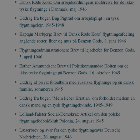
Dansk Røde Kors: Om arbejdsordningens indførelse for de ikke-
tyske flygtninge i Danmark, maj 1946
Uddrag fra bogen Bag Pigtråd om arbejdspligt i en tysk
flygtningelejr, 1945-1948
sp_t
1 år
Spotify Inc.
.spotify.com
Kaptajn Marbjerg: Brev til Dansk Røde Kors’ flygtningeafdeling
angående rotter, fluer og mus på Benzon Gods, 8. juni 1946
Flygtningeadministrationen: Brev til lejrchefen for Benzon Gods,
5. april 1946
Esther Ammundsen: Brev til Politikommandør Holten om de
sp_landing
1 dag
Spotify Inc.
.spotify.com
ikke-tyske flygtninge på Benzon Gods, 16. oktober 1945
Uddrag af privat fotoalbum med russiske flygtninge og en dansk
familie, sommeren 1945
Uddrag fra bogen ’Mein lieber Kristian’ om forholdet mellem en
dansk mand og en tysk flygtningekvinde, 1945-1949
JSESSIONID
Session
Oracle Corporation
.nr-data.net
Lolland-Falster Social-Demokrat: Artikel om den polske
flygtningefodboldklub Polonia, 24. august 1945
Læserbrev og svar fra den tyske flygtningeavis Deutsche
Nachrichten, 26. august 1946