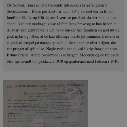
Østfronten. Han sad på daværende tidspunkt i krigsfangelejr i
Sovjetunionen. Disse postkort har han i 1947 skrevet derfra til sin
familie i Skallerup Klit-lejren. I venstre postkort skriver han, at han
endnu ikke har modtaget visse af familiens breve og at han håber, at
de snart kan genforenes. I det højre ønsker han familien en god jul og
godt nytår og håber, at de kan tilbringe næste jul sammen. Brevene er
et godt eksempel på mange tyske familiers skæbne efter krigen, der
var præget af splittelse. Nogle tyske mænd sad i krigsfangelejr som
Bruno Priebe. Andre overlevede ikke krigen. Moderen og de tre døtre
blev hjemsendt til Tyskland i 1948 og genforenet med faderen i 1949.