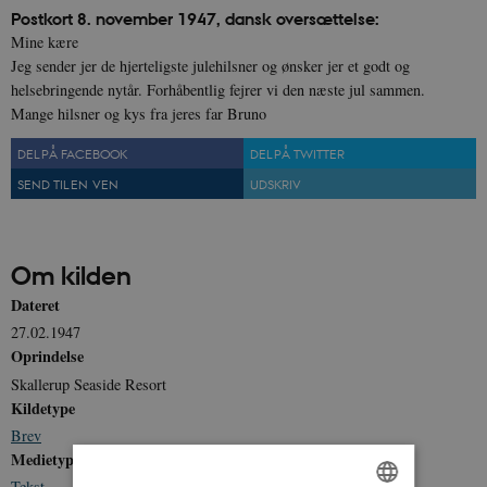
Postkort 8. november 1947, dansk oversættelse:
Mine kære
Jeg sender jer de hjerteligste julehilsner og ønsker jer et godt og
helsebringende nytår. Forhåbentlig fejrer vi den næste jul sammen.
Mange hilsner og kys fra jeres far Bruno
DEL PÅ FACEBOOK
DEL PÅ TWITTER
SEND TIL EN VEN
UDSKRIV
Om kilden
Dateret
27.02.1947
Oprindelse
Skallerup Seaside Resort
Kildetype
Brev
Medietype
Tekst