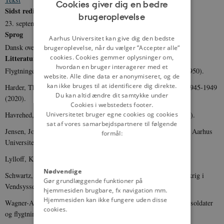
Cookies giver dig en bedre
Sidst redigeret
brugeroplevelse
ENGLISH
23. september 2024
Sprog
DANISH
Aarhus Universitet kan give dig den bedste
Dansk oversættelse
brugeroplevelse, når du vælger ”Accepter alle”
cookies. Cookies gemmer oplysninger om,
Litteratur
hvordan en bruger interagerer med et
Flygtningeadministrationen: Flygtninge i Danmark 1945-1945 (1950).
website. Alle dine data er anonymiseret, og de
kan ikke bruges til at identificere dig direkte.
Harder, Thomas: De uønskede. De tyske flygtninge i Danmark, 1945-1949
Du kan altid ændre dit samtykke under
(2020).
Cookies i webstedets footer.
Universitetet bruger egne cookies og cookies
Havrehed, Henrik: De tyske flygtninge i Danmark 1945-49 (1987).
sat af vores samarbejdspartnere til følgende
Jensen, John V. Jensen: Tyskere på flugt, 100 danmarkshistorier, Aarhus
formål:
Universitetsforlag (2020).
Lylloff, Kirsten: Barn eller fjende? (2006).
Nødvendige
Schwartz, Hans-Jürgen: Flygtninge i Skagen efter anden verdenskrig i
Gør grundlæggende funktioner på
Vendsyssel Årbog (1993), s. 85-96.
hjemmesiden brugbare, fx navigation mm.
Hjemmesiden kan ikke fungere uden disse
Wagner-Augustenborg, Bjarne: Gode gud, send mig hjem: tyske soldater
cookies.
og flygtninge i Nordjylland 1940-1949 (2012).