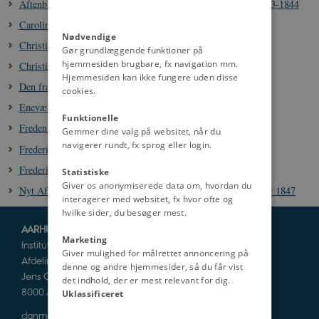
Aftenbladets positive omtale af enevældens pressepolitik, 1843-1844
Caroline Mathilde af Storbritannien, 1751-1775
Nødvendige
Christian 6., 1699-1746
Gør grundlæggende funktioner på
hjemmesiden brugbare, fx navigation mm.
Christian 7., 1749-1808
Hjemmesiden kan ikke fungere uden disse
Den fransk-danske alliance 1807-1814
cookies.
Enevældens faser 1660-1848
Funktionelle
Freden i Kiel 14. januar 1814
Gemmer dine valg på websitet, når du
navigerer rundt, fx sprog eller login.
Frederik 4., 1671-1730
Frederik 5., 1723-1766
Statistiske
Giver os anonymiserede data om, hvordan du
Nyt Aftenbladets forsvar for enevældens politik, 22. december 1847
interagerer med websitet, fx hvor ofte og
hvilke sider, du besøger mest.
AARHUS UNIVERSITET
Marketing
Institut for Kultur og Samfund
Giver mulighed for målrettet annoncering på
Afdeling for Historie og Klassiske Studier
denne og andre hjemmesider, så du får vist
Jens Chr. Skous Vej 5
det indhold, der er mest relevant for dig.
8000 Aarhus C
Uklassificeret
danmarkshistorien@cas.au.dk