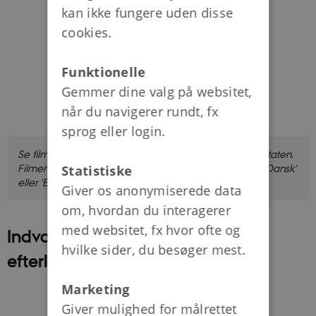
kan ikke fungere uden disse
cookies.
Funktionelle
Gemmer dine valg på websitet,
når du navigerer rundt, fx
sprog eller login.
Se filmen, hvor Anne Sørensen fortæller om velfærdsstaten.
Filmen er godt ni minutter lang.
Klik på 'CC' og vælg 'Dansk'
Statistiske
eller 'Engelsk', hvis du vil se filmen med undertekster.
Giver os anonymiserede data
om, hvordan du interagerer
med websitet, fx hvor ofte og
Indvandring af arbejdskraft i
hvilke sider, du besøger mest.
efterkrigstiden
Marketing
Giver mulighed for målrettet