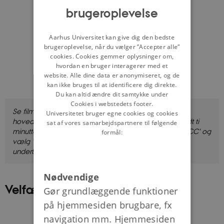
DANISH
brugeroplevelse
Aarhus Universitet kan give dig den bedste
brugeroplevelse, når du vælger ”Accepter alle”
cookies. Cookies gemmer oplysninger om,
hvordan en bruger interagerer med et
website. Alle dine data er anonymiseret, og de
kan ikke bruges til at identificere dig direkte.
Du kan altid ændre dit samtykke under
Cookies i webstedets footer.
Se filmen, hvor Anne Sørensen fortæller om en række
Universitetet bruger egne cookies og cookies
hovedpunkter fra perioden 1945-1973. Filmen er godt ti
sat af vores samarbejdspartnere til følgende
minutter lang og den første af lektionens film. Klik på 'CC' og
formål:
vælg 'Dansk', eller 'Engelsk', hvis du vil se filmen med
undertekster.
Nødvendige
Velfærdsstaten
Gør grundlæggende funktioner
på hjemmesiden brugbare, fx
navigation mm. Hjemmesiden