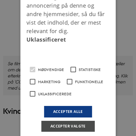
annoncering på denne og
andre hjemmesider, så du får
vist det indhold, der er mest
relevant for dig.
Uklassificeret
Se filmen, hvor Silke Holmqvist og Anne Sørensen fortæller
om den indvandring af arbejdskraft, der fandt sted i
NØDVENDIGE
STATISTISKE
efterkrigstidens Danmark. Filmen er ca. 11 minutter lang.
Klik
på 'CC' og vælg 'Dansk' eller 'Engelsk', hvis du vil se filmen
MARKETING
FUNKTIONELLE
med undertekster.
UKLASSIFICEREDE
Kvindeliv og kønsroller
ACCEPTER ALLE
ACCEPTER VALGTE