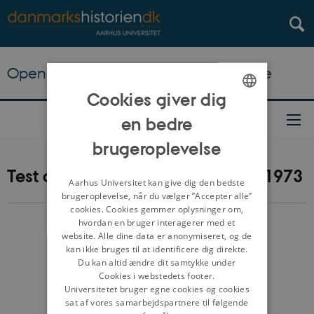
Open Online Course i danmarkshistorie
Cookies giver dig
ENGLISH
en bedre
DANISH
brugeroplevelse
Test din viden om perioden efter 1973
Aarhus Universitet kan give dig den bedste
brugeroplevelse, når du vælger ”Accepter alle”
cookies. Cookies gemmer oplysninger om,
hvordan en bruger interagerer med et
website. Alle dine data er anonymiseret, og de
kan ikke bruges til at identificere dig direkte.
Du kan altid ændre dit samtykke under
Cookies i webstedets footer.
Universitetet bruger egne cookies og cookies
sat af vores samarbejdspartnere til følgende