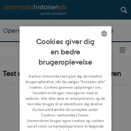
Open Online Course i danmarkshistorie
Cookies giver dig
ENGLISH
en bedre
DANISH
brugeroplevelse
Test din viden om senmiddelalderen
Aarhus Universitet kan give dig den bedste
brugeroplevelse, når du vælger ”Accepter alle”
cookies. Cookies gemmer oplysninger om,
hvordan en bruger interagerer med et
website. Alle dine data er anonymiseret, og de
kan ikke bruges til at identificere dig direkte.
Du kan altid ændre dit samtykke under
Cookies i webstedets footer.
Universitetet bruger egne cookies og cookies
sat af vores samarbejdspartnere til følgende