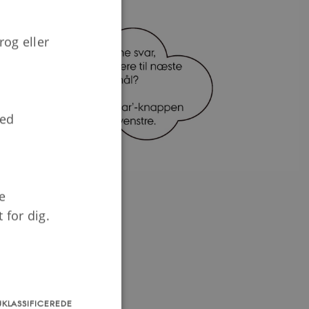
rog eller
med
e
 for dig.
UKLASSIFICEREDE