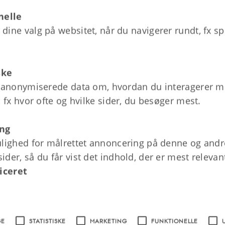
nelle
ine valg på websitet, når du navigerer rundt, fx sp
ske
 anonymiserede data om, hvordan du interagerer 
, fx hvor ofte og hvilke sider, du besøger mest.
ng
lighed for målrettet annoncering på denne og andr
der, så du får vist det indhold, der er mest relevant
iceret
Videre til lektion 2
GE
STATISTISKE
MARKETING
FUNKTIONELLE