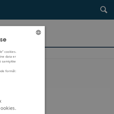
lse
ENGLISH
e” cookies.
DANISH
ine data er
it samtykke
nde formål:
x
ookies.