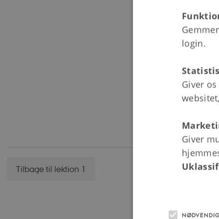
Funktio
Gemmer d
login.
Statisti
Giver os
websitet
Marketi
Giver mu
hjemmesi
Uklassif
Tilbage til lektion 1
NØDVENDI