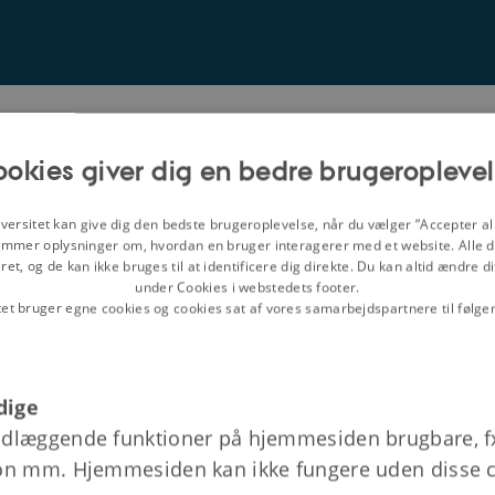
anmarkshistorie
okies giver dig en bedre brugeropleve
versitet kan give dig den bedste brugeroplevelse, når du vælger ”Accepter all
l du vide mere?
Om kurset
mmer oplysninger om, hvordan en bruger interagerer med et website. Alle d
et, og de kan ikke bruges til at identificere dig direkte. Du kan altid ændre d
under Cookies i webstedets footer.
tet bruger egne cookies og cookies sat af vores samarbejdspartnere til følge
getiden
dige
dlæggende funktioner på hjemmesiden brugbare, f
on mm. Hjemmesiden kan ikke fungere uden disse c