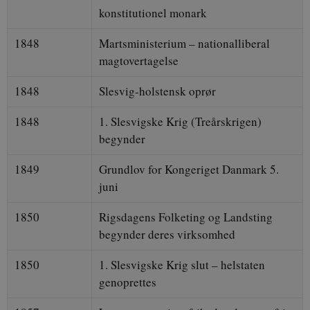
konstitutionel monark
JSESSIONID
S
Oracle Corporation
.nr-data.net
1848
Martsministerium – nationalliberal
magtovertagelse
1848
Slesvig-holstensk oprør
1848
1. Slesvigske Krig (Treårskrigen)
CookieScriptConsent
CookieScript
danmarkshistorien.dk
begynder
1849
Grundlov for Kongeriget Danmark 5.
juni
1850
Rigsdagens Folketing og Landsting
begynder deres virksomhed
XSRF-TOKEN
danmarkshistoriendk.h5p.com
1850
1. Slesvigske Krig slut – helstaten
genoprettes