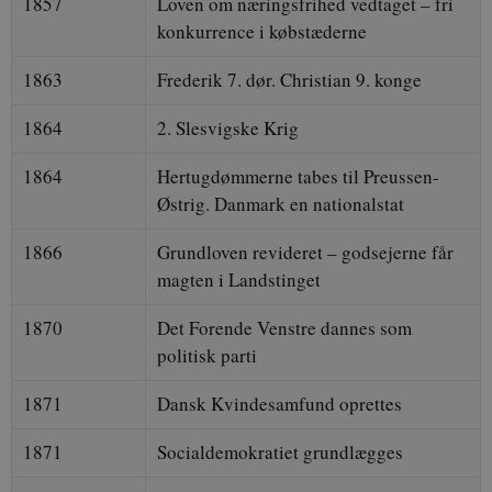
1857
Loven om næringsfrihed vedtaget – fri
konkurrence i købstæderne
__cf_bm
30 
Cloudflare Inc.
.vimeo.com
1863
Frederik 7. dør. Christian 9. konge
1864
2. Slesvigske Krig
1864
Hertugdømmerne tabes til Preussen-
Østrig. Danmark en nationalstat
1866
Grundloven revideret – godsejerne får
Navn
Udbyder / Domæne
Udløb
Navn
Navn
Udbyder / Domæne
Udbyder / Domæne
Udløb
Ud
magten i Landstinget
cf_clearance
1 år
Cloudflare, Inc.
.podbean.com
VISITOR_INFO1_LIVE
_cfuvid
.vimeo.com
6 måneder
Ses
Google LLC
Navn
Udbyder / Domæne
Udl
.youtube.com
1870
Det Forende Venstre dannes som
VISITOR_PRIVACY_METADATA
6 må
YouTube
nmstat
1 år 1
Siteimprove A/S
.youtube.com
politisk parti
.danmarkshistorien.dk
1871
Dansk Kvindesamfund oprettes
1871
Socialdemokratiet grundlægges