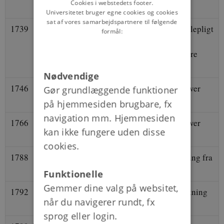
Cookies i webstedets footer.
ved Københavns Universitet
Universitetet bruger egne cookies og cookies
sat af vores samarbejdspartnere til følgende
1739
Skolelov, der indfører regulær skolepligt
formål:
for den brede befolkning og
undervisningspligt for børn af mere
privilegerede familier
Nødvendige
1746
Christian 6. dør og Frederik 5. bliver
Gør grundlæggende funktioner
konge
på hjemmesiden brugbare, fx
navigation mm. Hjemmesiden
1766
Frederik 5. dør og Christian 7. bliver
kan ikke fungere uden disse
konge
cookies.
1788
Stavnsbåndet ophæves med virkning fra
år 1800
Funktionelle
Gemmer dine valg på websitet,
1792
Forbud mod slavehandel med virkning
når du navigerer rundt, fx
fra 1. januar 1803
sprog eller login.