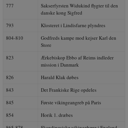
777
Sakserfyrsten Widukind flygter til den
danske kong Sigfred
793
Klosteret i Lindisfarne plyndres
804-810
Godfreds kampe mod kejser Karl den
Store
823
Ærkebiskop Ebbo af Reims indleder
mission i Danmark
826
Harald Klak døbes
843
Det Frankiske Rige opdeles
845
Første vikingeangreb på Paris
854
Horik 1. dræbes
865-878
Skandinaviske vikingehære i England