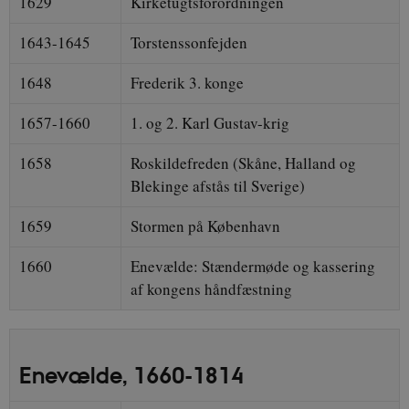
1629
Kirketugtsforordningen
1643-1645
Torstenssonfejden
1648
Frederik 3. konge
1657-1660
1. og 2. Karl Gustav-krig
1658
Roskildefreden (Skåne, Halland og
Blekinge afstås til Sverige)
1659
Stormen på København
1660
Enevælde: Stændermøde og kassering
af kongens håndfæstning
Enevælde, 1660-1814