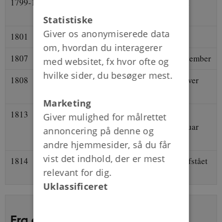
1799-1815
Napoleonskrigene, hvor Danmark
deltager 1807-1814
Statistiske
Giver os anonymiserede data
1801
Slaget på Reden den 2. april
om, hvordan du interagerer
1807
Københavns bombardement i september
med websitet, fx hvor ofte og
hvilke sider, du besøger mest.
1808
Christian 7. dør og Frederik 6. bliver
konge
Marketing
1813
Statsbankerot (Forordning om
Giver mulighed for målrettet
Forandring i Pengevæsenet 5. januar
annoncering på denne og
1813)
andre hjemmesider, så du får
vist det indhold, der er mest
1814
Freden i Kiel, hvor Norge bliver afstået
relevant for dig.
til Sverige, 14. januar 1814
Uklassificeret
Fra enevældig helstat til