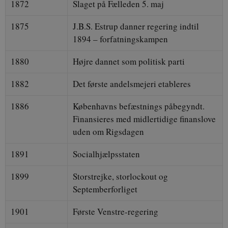
CloudFront-Key-
.h5p.com
Sess
1872
Slaget på Fælleden 5. maj
Pair-Id
NID
6 måneder 3 dag
Google LLC
_gid
1 d
Google LLC
1875
J.B.S. Estrup danner regering indtil
.google.com
.danmarkshistorien.dk
1894 – forfatningskampen
1880
Højre dannet som politisk parti
1882
Det første andelsmejeri etableres
YSC
Session
Google LLC
1886
Københavns befæstnings påbegyndt.
.youtube.com
h5pcomsession
danmarkshistoriendk.h5p.com
1 d
Finansieres med midlertidige finanslove
uden om Rigsdagen
CloudFront-
.h5p.com
Sess
Signature
vuid
1 år 1
1891
Socialhjælpsstaten
Vimeo.com Inc.
.vimeo.com
1899
Storstrejke, storlockout og
CloudFront-
.h5p.com
Sess
Septemberforliget
Region
CloudFront-Policy
.h5p.com
Sess
1901
Første Venstre-regering
_ga_7J1SYH77RJ
.danmarkshistorien.dk
1 år 1