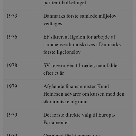
partier i Folketinget
1973
Danmarks første samlede miljølov
vedtages
1976
EF sikrer, at ligeløn for arbejde af
samme værdi indskrives i Danmarks
første ligelønslov
1978
SV-regeringen tiltræder, men falder
efter et år
1979
Afgående finansminister Knud
Heinesen advarer om kursen mod den
økonomiske afgrund
1979
Det første direkte valg til Europa-
Parlamentet
1979
Grønland får hjemmestyre