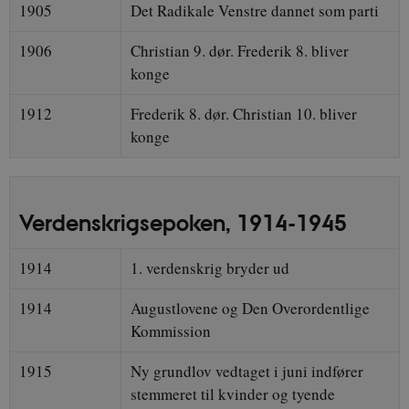
1905
Det Radikale Venstre dannet som parti
_ga
1 år 1
Google LLC
.danmarkshistorien.dk
1906
Christian 9. dør. Frederik 8. bliver
konge
1912
Frederik 8. dør. Christian 10. bliver
konge
Verdenskrigsepoken, 1914-1945
1914
1. verdenskrig bryder ud
CloudFront-
.h5p.com
Sess
Created-At
1914
Augustlovene og Den Overordentlige
Kommission
_gat_UA-8822943-
.danmarkshistorien.dk
58 sek
1
1915
Ny grundlov vedtaget i juni indfører
stemmeret til kvinder og tyende