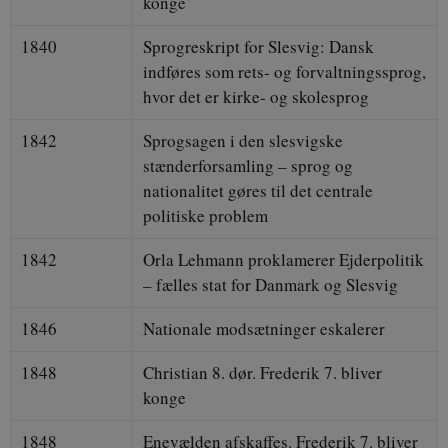
konge
Hjemmesiden kan ikke fungerer uden disse
cookies.
1840
Sprogreskript for Slesvig: Dansk
Navn
Udbyder / Domæne
U
indføres som rets- og forvaltningssprog,
be_typo_user
S
TYPO3 Association
hvor det er kirke- og skolesprog
.danmarkshistorien.dk
1842
Sprogsagen i den slesvigske
stænderforsamling – sprog og
nationalitet gøres til det centrale
politiske problem
sp_t
Spotify Inc.
.spotify.com
1842
Orla Lehmann proklamerer Ejderpolitik
– fælles stat for Danmark og Slesvig
1846
Nationale modsætninger eskalerer
sp_landing
Spotify Inc.
1848
Christian 8. dør. Frederik 7. bliver
.spotify.com
konge
1848
Enevælden afskaffes. Frederik 7. bliver