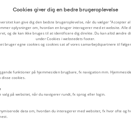
at den bestående verdens- og
1792
tedet styret af naturlovene, som
Cookies giver dig en bedre brugeroplevelse
Forordning om stavnsbånde
 af menneskene selv på måder, som
20. juni 1788
terende samfund lige så indgående,
versitet kan give dig den bedste brugeroplevelse, når du vælger ”Accepter all
Trykkefrihedsforordningen
mmer oplysninger om, hvordan en bruger interagerer med et website. Alle d
tillæg fra 1814
et, og de kan ikke bruges til at identificere dig direkte. Du kan altid ændre d
under Cookies i webstedets footer.
Forordning om koppevaccina
tet bruger egne cookies og cookies sat af vores samarbejdspartnere til følge
kun den, der engang havde skabt den
1810
ge indgriben. Dette standpunkt
Fattigreglement for Danmar
den. Det var ikke Gud, der havde
juli 1803
 De Ti Bud. Staten var en verdslig
Uddrag af Toldforordningen
. Den kunne være indrettet på
ggende funktioner på hjemmesiden brugbare, fx navigation mm. Hjemmeside
1797
ige stats første tjener, hed det under
 disse cookies.
Relaterede perioder
e
Den økonomiske udvikling, ko
alg på websitet, når du navigerer rundt, fx sprog eller login.
landboreformer
igtig forløber for oplysningstiden.
rnæst retorik og til sidst historie.
Emneord
nymiserede data om, hvordan du interagerer med websitet, fx hvor ofte og hvi
rfatter og gjorde i sine
komedier
mest.
1700-tallet
Borgerskabet
Enevælde
Landboreformerne
Naturvidenskab
O
Religion
Romantikken