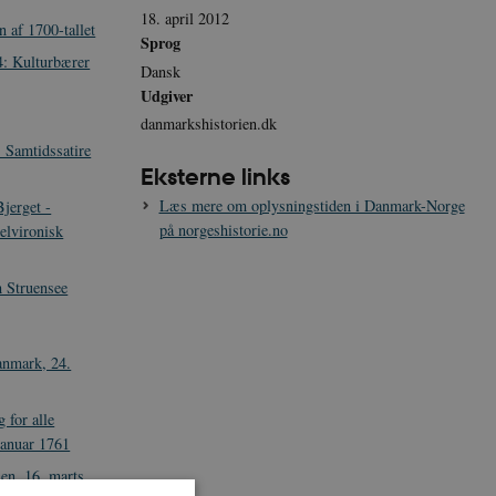
18. april 2012
 af 1700-tallet
Sprog
: Kulturbærer
Dansk
Udgiver
danmarkshistorien.dk
 Samtidssatire
Eksterne links
Læs mere om oplysningstiden i Danmark-Norge
jerget -
på norgeshistorie.no
selvironisk
 Struensee
anmark, 24.
 for alle
januar 1761
en, 16. marts