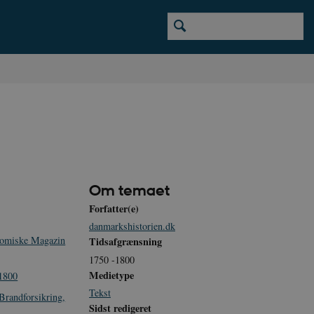
Om temaet
Forfatter(e)
danmarkshistorien.dk
omiske Magazin
Tidsafgrænsning
1750 -1800
Medietype
-1800
Tekst
Brandforsikring,
Sidst redigeret