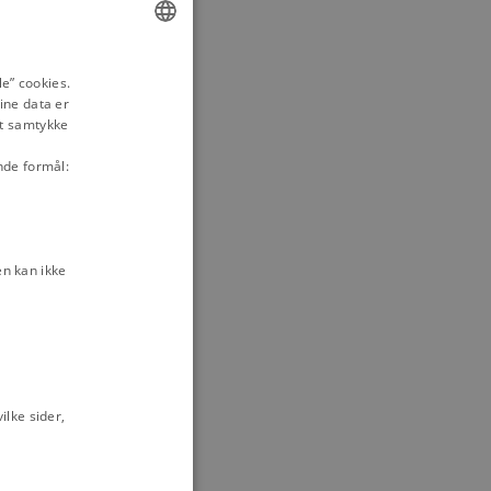
ts ophævelse,
ENGLISH
e” cookies.
 af 1799 samt
ine data er
DANISH
it samtykke
tion, 3. april
nde formål:
ks købstæder, 5.
, 1. februar
n kan ikke
lonier og
lke sider,
Kultur
plysningstiden