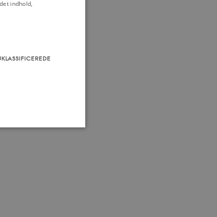
det indhold,
UKLASSIFICEREDE
som navigation mm.
TYPO3, og bruges til at
kend-bruger er logget ind i