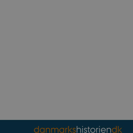
ntegrerede Spotify-plugin.
rs af websteder.
ntegrerede Spotify-plugin.
rs af websteder.
gt af websteder skrevet i
nonym brugersession af
enesten til at huske
t er nødvendigt, at
rrekt.
webstedsikkerhed til at
websteder.
ennesker og bots. Dette er
e rapporter om brugen af
rivelse
Beskrivelse
bean
erpræferencer for Youtube-
, om webstedsbesøgende
r statistiske data ift.
.
s af hjemmesideudbyderen