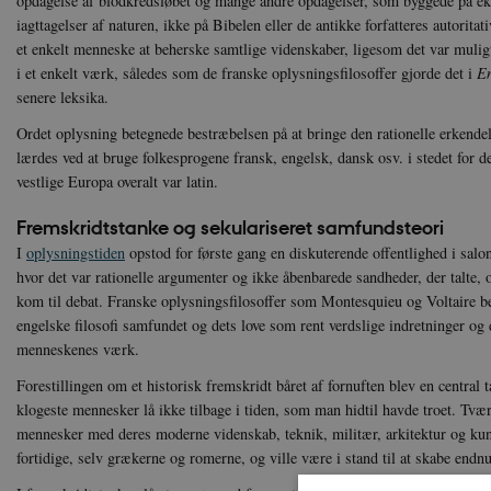
opdagelse af blodkredsløbet og mange andre opdagelser, som byggede på e
iagttagelser af naturen, ikke på Bibelen eller de antikke forfatteres autoritati
et enkelt menneske at beherske samtlige videnskaber, ligesom det var muli
i et enkelt værk, således som de franske oplysningsfilosoffer gjorde det i
E
senere leksika.
Ordet oplysning betegnede bestræbelsen på at bringe den rationelle erkendel
lærdes ved at bruge folkesprogene fransk, engelsk, dansk osv. i stedet for d
vestlige Europa overalt var latin.
Fremskridtstanke og sekulariseret samfundsteori
I
oplysningstiden
opstod for første gang en diskuterende offentlighed i salone
hvor det var rationelle argumenter og ikke åbenbarede sandheder, der talte,
kom til debat. Franske oplysningsfilosoffer som Montesquieu og Voltaire b
engelske filosofi samfundet og dets love som rent verdslige indretninger og
menneskenes værk.
Forestillingen om et historisk fremskridt båret af fornuften blev en central
klogeste mennesker lå ikke tilbage i tiden, som man hidtil havde troet. Tv
mennesker med deres moderne videnskab, teknik, militær, arkitektur og kuns
fortidige, selv grækerne og romerne, og ville være i stand til at skabe end