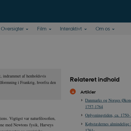
Oversigter
Film
Interaktivt
Om os
et, indrammet af henholdsvis
Relateret indhold
udformning i Frankrig, hvorfra den
Artikler
Danmarks og Norges Økon
1757-1764
Oplysningstiden, ca. 1750
giens. Vigtigst var naturfilosofien,
Købstædernes almindelige 
rene med Newtons fysik, Harveys
1761-