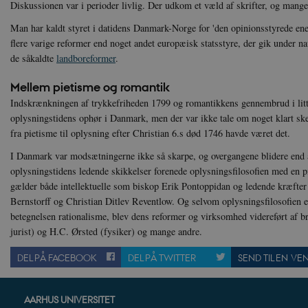
Diskussionen var i perioder livlig. Der udkom et væld af skrifter, og mange 
sp_t
Sp
Man har kaldt styret i datidens Danmark-Norge for 'den opinionsstyrede ene
.s
flere varige reformer end noget andet europæisk statsstyre, der gik under n
sp_landing
Sp
de såkaldte
landboreformer
.
.s
JSESSIONID
Or
Mellem pietisme og romantik
.n
Indskrænkningen af trykkefriheden 1799 og romantikkens gennembrud i lit
CookieScriptConsent
oplysningstidens ophør i Danmark, men der var ikke tale om noget klart ske
Co
da
fra pietisme til oplysning efter Christian 6.s død 1746 havde været det.
I Danmark var modsætningerne ikke så skarpe, og overgangene blidere end a
XSRF-TOKEN
da
oplysningstidens ledende skikkelser forenede oplysningsfilosofien med en pie
gælder både intellektuelle som biskop Erik Pontoppidan og ledende kræfte
__cf_bm
Cl
.v
Bernstorff og Christian Ditlev Reventlow. Og selvom oplysningsfilosofien e
betegnelsen rationalisme, blev dens reformer og virksomhed videreført af b
jurist) og H.C. Ørsted (fysiker) og mange andre.
Navn
Navn
Ud
Navn
DEL PÅ FACEBOOK
DEL PÅ TWITTER
SEND TIL EN VE
D
cf_clearance
_cfuvid
Navn
Udbyde
VISITOR_INFO1_LIVE
Go
VISITOR_PRIVACY_METAD
.y
nmstat
Siteim
.danmar
AARHUS UNIVERSITET