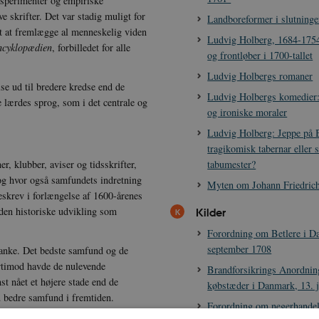
ksperimenter og empiriske
ve skrifter. Det var stadig muligt for
Landboreformer i slutningen
gt at fremlægge al menneskelig viden
Ludvig Holberg, 1684-1754
ncyklopædien
, forbilledet for alle
og frontløber i 1700-tallet
Ludvig Holbergs romaner
se ud til bredere kredse end de
Ludvig Holbergs komedier:
e lærdes sprog, som i det centrale og
og ironiske moraler
Ludvig Holberg: Jeppe på B
tragikomisk tabernar eller 
tabumester?
r, klubber, aviser og tidsskrifter,
 og hvor også samfundets indretning
Myten om Johann Friedrich
eskrev i forlængelse af 1600-årenes
 den historiske udvikling som
Kilder
Forordning om Betlere i D
september 1708
 tanke. Det bedste samfund og de
ærtimod havde de nulevende
Brandforsikrings Anordning
t nået et højere stade end de
købstæder i Danmark, 13. 
nu bedre samfund i fremtiden.
Forordning om negerhandel