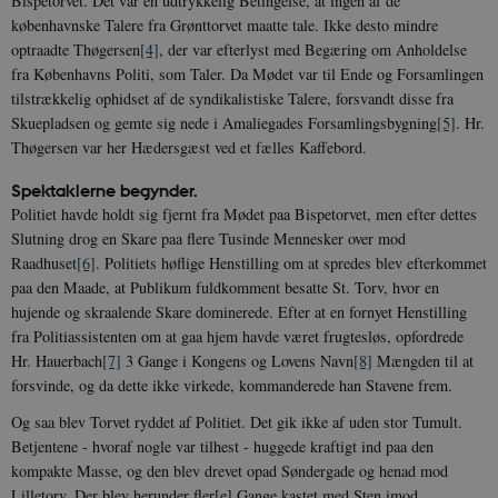
Bispetorvet. Det var en udtrykkelig Betingelse, at ingen af de
københavnske Talere fra Grønttorvet maatte tale. Ikke desto mindre
optraadte Thøgersen
[4]
, der var efterlyst med Begæring om Anholdelse
fra Københavns Politi, som Taler. Da Mødet var til Ende og Forsamlingen
tilstrækkelig ophidset af de syndikalistiske Talere, forsvandt disse fra
Skuepladsen og gemte sig nede i Amaliegades Forsamlingsbygning
[5]
. Hr.
Thøgersen var her Hædersgæst ved et fælles Kaffebord.
Spektaklerne begynder.
Politiet havde holdt sig fjernt fra Mødet paa Bispetorvet, men efter dettes
Slutning drog en Skare paa flere Tusinde Mennesker over mod
Raadhuset
[6]
. Politiets høflige Henstilling om at spredes blev efterkommet
paa den Maade, at Publikum fuldkomment besatte St. Torv, hvor en
hujende og skraalende Skare dominerede. Efter at en fornyet Henstilling
fra Politiassistenten om at gaa hjem havde været frugtesløs, opfordrede
Hr. Hauerbach
[7]
3 Gange i Kongens og Lovens Navn
[8]
Mængden til at
forsvinde, og da dette ikke virkede, kommanderede han Stavene frem.
Og saa blev Torvet ryddet af Politiet. Det gik ikke af uden stor Tumult.
Betjentene - hvoraf nogle var tilhest - huggede kraftigt ind paa den
kompakte Masse, og den blev drevet opad Søndergade og henad mod
Lilletorv. Der blev herunder fler[e] Gange kastet med Sten imod