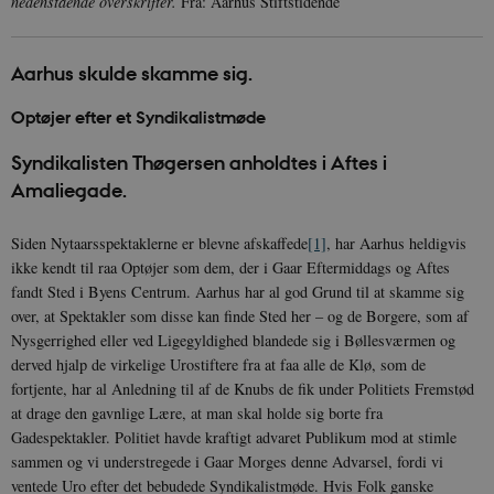
nedenstående overskrifter.
Fra: Aarhus Stiftstidende
Aarhus skulde skamme sig.
Optøjer efter et Syndikalistmøde
Syndikalisten Thøgersen anholdtes i Aftes i
Amaliegade.
Siden Nytaarsspektaklerne er blevne afskaffede
[1]
, har Aarhus heldigvis
ikke kendt til raa Optøjer som dem, der i Gaar Eftermiddags og Aftes
fandt Sted i Byens Centrum. Aarhus har al god Grund til at skamme sig
over, at Spektakler som disse kan finde Sted her – og de Borgere, som af
Nysgerrighed eller ved Ligegyldighed blandede sig i Bøllesværmen og
derved hjalp de virkelige Urostiftere fra at faa alle de Klø, som de
fortjente, har al Anledning til af de Knubs de fik under Politiets Fremstød
at drage den gavnlige Lære, at man skal holde sig borte fra
Gadespektakler. Politiet havde kraftigt advaret Publikum mod at stimle
sammen og vi understregede i Gaar Morges denne Advarsel, fordi vi
ventede Uro efter det bebudede Syndikalistmøde. Hvis Folk ganske