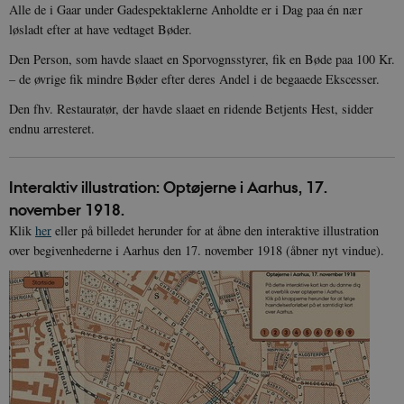
Alle de i Gaar under Gadespektaklerne Anholdte er i Dag paa én nær
Nødvendige cookies hjælper med at gøre
løsladt efter at have vedtaget Bøder.
hjemmesiden brugbar ved at aktivere nogle
grundlæggende funktioner som navigation mm.
Den Person, som havde slaaet en Sporvognsstyrer, fik en Bøde paa 100 Kr.
Hjemmesiden kan ikke fungerer uden disse
cookies.
– de øvrige fik mindre Bøder efter deres Andel i de begaaede Ekscesser.
Navn
Udbyder / Domæne
Udløb
Den fhv. Restauratør, der havde slaaet en ridende Betjents Hest, sidder
endnu arresteret.
be_typo_user
Session
TYPO3 Association
.danmarkshistorien.dk
Interaktiv illustration: Optøjerne i Aarhus, 17.
november 1918.
Klik
her
eller på billedet herunder for at åbne den interaktive illustration
over begivenhederne i Aarhus den 17. november 1918 (åbner nyt vindue).
sp_t
1 år
Spotify Inc.
.spotify.com
sp_landing
1 dag
Spotify Inc.
.spotify.com