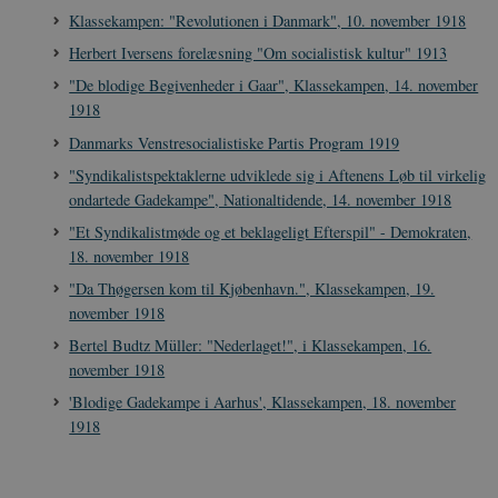
Klassekampen: "Revolutionen i Danmark", 10. november 1918
Herbert Iversens forelæsning "Om socialistisk kultur" 1913
"De blodige Begivenheder i Gaar", Klassekampen, 14. november
1918
Danmarks Venstresocialistiske Partis Program 1919
"Syndikalistspektaklerne udviklede sig i Aftenens Løb til virkelig
ondartede Gadekampe", Nationaltidende, 14. november 1918
"Et Syndikalistmøde og et beklageligt Efterspil" - Demokraten,
18. november 1918
"Da Thøgersen kom til Kjøbenhavn.", Klassekampen, 19.
november 1918
Bertel Budtz Müller: "Nederlaget!", i Klassekampen, 16.
november 1918
'Blodige Gadekampe i Aarhus', Klassekampen, 18. november
1918