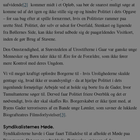
uafvidende
[2]
kommer midt i et Opløb, saa bør de snarest muligt søge at
komme ud af det igen og ikke stille sig op og hindre Politiet i dets Opgave
– for saa bag efter at spille fornærmet, hvis en Politistav rammer paa
urette Sted. Politiet, der selv er udsat for Overfald, Stenkast og lignende
fra Bøllernes Side, kan ikke forud udbede sig de paagældendes Visitkort,
inden de gør Brug af Stavene.
Den Omstændighed, at Størstedelen af Urostifterne i Gaar var ganske unge
Mennesker og Børn taler ikke til Ære for de Forældre, som ikke fører
mere Kontrol med deres Ungdom.
Vi vil meget kraftigt opfordre Borgerne til - hvis Urolighederne skulde
gentage sig, hvad ikke er usandsynligt - da at hjælpe Politiet i dets
ingenlunde fornøjelige Arbejde ved at holde sig borte fra de Gader, hvor
Tumultanterne søger til. Derved faar Politiet friere Overblik og det er
nødvendigt, hvis der skal skaffes Ro. Borgerskabet er ikke tjent med, at
Byens Gader terroriseres af en Bande unge Lømler, som savner de lukkede
Biografteatres Filmsforlystelser
[3]
.
Syndikalisternes Møde.
Syndikalisterne havde i Gaar faaet Tilladelse til at afholde et Møde paa