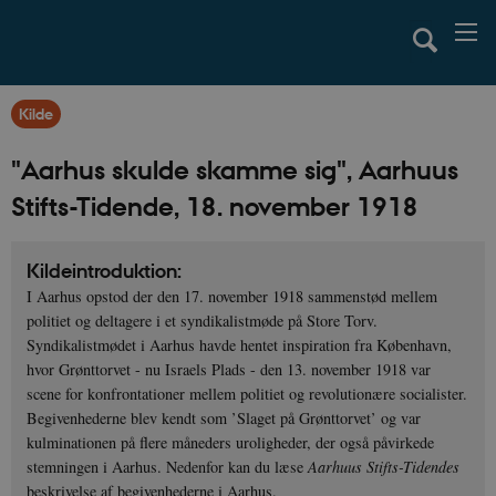
Kilde
"Aarhus skulde skamme sig", Aarhuus
Stifts-Tidende, 18. november 1918
Kildeintroduktion:
I Aarhus opstod der den 17. november 1918 sammenstød mellem
politiet og deltagere i et syndikalistmøde på Store Torv.
Syndikalistmødet i Aarhus havde hentet inspiration fra København,
hvor Grønttorvet - nu Israels Plads - den 13. november 1918 var
scene for konfrontationer mellem politiet og revolutionære socialister.
Begivenhederne blev kendt som ’Slaget på Grønttorvet’ og var
kulminationen på flere måneders uroligheder, der også påvirkede
stemningen i Aarhus. Nedenfor kan du læse
Aarhuus Stifts-Tidendes
beskrivelse af begivenhederne i Aarhus.