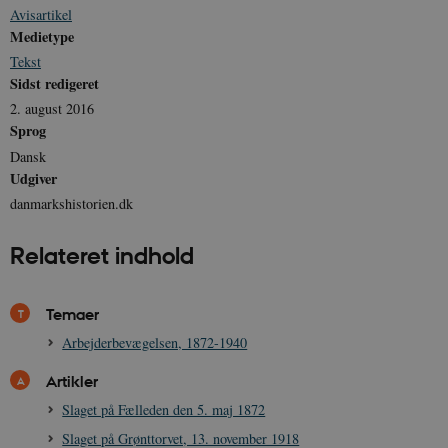
Avisartikel
CloudFront-
.h5p.com
Session
A
Policy
Medietype
_ga_7J1SYH77RJ
.danmarkshistorien.dk
1 år 1
G
Tekst
måned
Sidst redigeret
_ga
1 år 1
D
Google LLC
2. august 2016
måned
k
.danmarkshistorien.dk
Sprog
U
s
Dansk
i
a
Udgiver
a
c
danmarkshistorien.dk
s
b
e
Relateret indhold
n
i
i
s
s
Temaer
b
s
Arbejderbevægelsen, 1872-1940
k
a
Artikler
h
Slaget på Fælleden den 5. maj 1872
CloudFront-
.h5p.com
Session
A
Created-At
Slaget på Grønttorvet, 13. november 1918