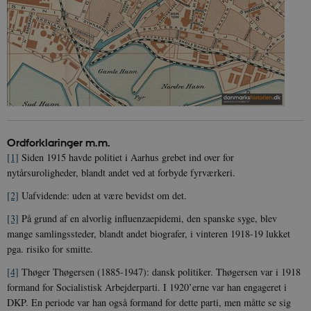
JSESSIONID
Session
Oracle Corporation
.nr-data.net
Ordforklaringer m.m.
[1]
Siden 1915 havde politiet i Aarhus grebet ind over for
CookieScriptConsent
1 år
CookieScript
nytårsuroligheder, blandt andet ved at forbyde fyrværkeri.
danmarkshistorien.dk
[2]
Uafvidende: uden at være bevidst om det.
[3]
På grund af en alvorlig influenzaepidemi, den spanske syge, blev
mange samlingssteder, blandt andet biografer, i vinteren 1918-19 lukket
pga. risiko for smitte.
[4]
Thøger Thøgersen (1885-1947): dansk politiker. Thøgersen var i 1918
formand for Socialistisk Arbejderparti. I 1920’erne var han engageret i
XSRF-TOKEN
danmarkshistoriendk.h5p.com
1 dag
DKP. En periode var han også formand for dette parti, men måtte se sig