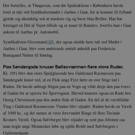
Der fortælles, at Thøgersen, som før Spektaklerne i København havde
lovet at tale ved Syndikalistmødet i Aarhus i Gaar, for at komme til Jylland
gjorde sig ukendelig ved at maskere sig og bære blaa Briller. Han har
foretaget en Del af Vejen tilfods og er naaet til Randers, hvorfra han i Gaar
ankom til Aarhus pr. Automobil.
Syndikalisten Gissemann
[10]
, der ogsaa skulde have talt ved Mødet i
Aarhus i Gaar, blev som andetsteds omtalt anholdt paa Fredericia
Banegaard Natten til Søndag.
Paa Søndergade knuser Bøllesværmen flere store Ruder.
Kl. 10½ blev den store Spejlglasrude hos Guldsmed Rasmussen paa
Søndergade knust ved, at en Flok unge Fyre førte en stor Stige ind i
Ruden. De havde anbragt Stigen paa en Vogn og vilde dreje den paa tværs
af Gaden for at spærre for Sporvognen. Herved knustes ogsaa en Rude hos
Georg Christensen paa den anden Side af Gaden. En del af de værdifulde
Ting i Guldsmed Rasmussens Vindue blev stjaalet. Ruden havde en Værdi
af 1000 kr., og der menes at være forsvundet Ringe til flere Tusinde
Kroners Værdi. Ogsaa Sølvbægre blev stjaalet og sent paa Aftenen saa
man nogle unge Mennesker løbe og spille Boldt med Sølvbægere i
Guldsmedgade.