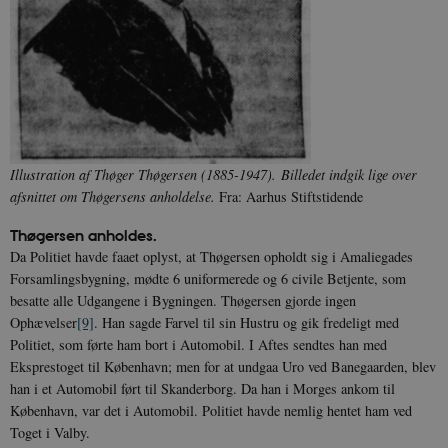
Illustration af Thøger Thøgersen (1885-1947).
Billedet indgik lige over
afsnittet om Thøgersens anholdelse.
Fra: Aarhus Stiftstidende
Thøgersen anholdes.
Da Politiet havde faaet oplyst, at Thøgersen opholdt sig i Amaliegades
Forsamlingsbygning, mødte 6 uniformerede og 6 civile Betjente, som
besatte alle Udgangene i Bygningen. Thøgersen gjorde ingen
Ophævelser
[9]
. Han sagde Farvel til sin Hustru og gik fredeligt med
Politiet, som førte ham bort i Automobil. I Aftes sendtes han med
Eksprestoget til København; men for at undgaa Uro ved Banegaarden, blev
han i et Automobil ført til Skanderborg. Da han i Morges ankom til
København, var det i Automobil. Politiet havde nemlig hentet ham ved
Toget i Valby.