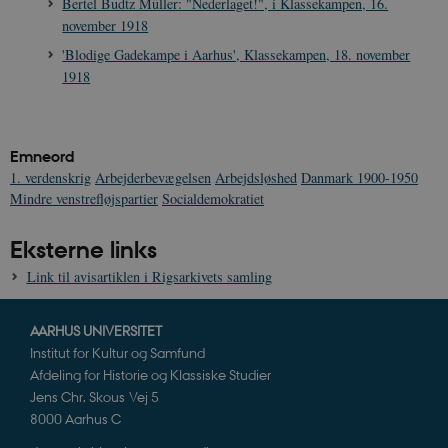
Signature
Bertel Budtz Müller: "Nederlaget!", i Klassekampen, 16.
november 1918
vuid
1 år 1
D
Vimeo.com Inc.
måned
V
.vimeo.com
'Blodige Gadekampe i Aarhus', Klassekampen, 18. november
p
1918
CloudFront-
.h5p.com
Session
A
Region
CloudFront-
.h5p.com
Session
A
Policy
Emneord
_ga_7J1SYH77RJ
.danmarkshistorien.dk
1 år 1
G
1. verdenskrig
Arbejderbevægelsen
Arbejdsløshed
Danmark 1900-1950
måned
Mindre venstrefløjspartier
Socialdemokratiet
_ga
1 år 1
D
Google LLC
måned
k
.danmarkshistorien.dk
Eksterne links
U
s
i
Link til avisartiklen i Rigsarkivets samling
a
a
c
s
AARHUS UNIVERSITET
b
Institut for Kultur og Samfund
e
n
Afdeling for Historie og Klassiske Studier
i
Jens Chr. Skous Vej 5
i
s
8000 Aarhus C
s
b