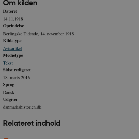
Om kilden
Dateret
14.11.1918
Oprindelse
sp_landing
1 dag
Spotify Inc.
Berlingske Tidende, 14. november 1918
.spotify.com
Kildetype
Avisartikel
Medietype
Tekst
JSESSIONID
Session
Oracle Corporation
Sidst redigeret
.nr-data.net
18. marts 2016
Sprog
Dansk
Udgiver
danmarkshistorien.dk
CookieScriptConsent
1 år
CookieScript
danmarkshistorien.dk
Relateret indhold