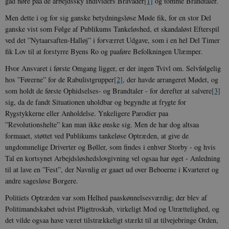
gad høre paa de arbejdssky Individers Bravader
[1]
og tomme Brandtaler.
Men dette i og for sig ganske betydningsløse Møde fik, for en stor Del
ganske vist som Følge af Publikums Tankeløshed, et skandaløst Efterspil
ved det ”Nytaarsaften-Halløj” i forværret Udgave, som i en hel Del Timer
fik Lov til at forstyrre Byens Ro og paaføre Befolkningen Ulæmper.
Hvor Ansvaret i første Omgang ligger, er der ingen Tvivl om. Selvfølgelig
hos ”Førerne” for de Rabulistgrupper
[2]
, der havde arrangeret Mødet, og
som holdt de første Ophidselses- og Brandtaler - for derefter at salvere
[3]
sig, da de fandt Situationen uholdbar og begyndte at frygte for
Rygstykkerne eller Anholdelse. Ynkeligere Parodier paa
”Revolutionshelte” kan man ikke ønske sig. Men de har dog altsaa
formaaet, støttet ved Publikums tankeløse Optræden, at give de
ungdommelige Driverter og Bøller, som findes i enhver Storby - og hvis
Tal en kortsynet Arbejdsløshedslovgivning vel ogsaa har øget - Anledning
til at lave en ”Fest”, der Navnlig er gaaet ud over Beboerne i Kvarteret og
andre sagesløse Borgere.
Politiets Optræden var som Helhed paaskønnelsesværdig; der blev af
Politimandskabet udvist Pligttroskab, virkeligt Mod og Utrættelighed, og
det vilde ogsaa have været tilstrækkeligt stærkt til at tilvejebringe Orden,