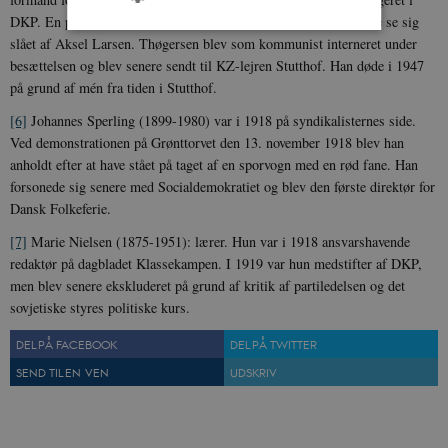
DKP. En periode var han også formand for dette parti, men måtte se sig
slået af Aksel Larsen. Thøgersen blev som kommunist interneret under
besættelsen og blev senere sendt til KZ-lejren Stutthof. Han døde i 1947
Nødvendige
Statistiske
Marketing
på grund af mén fra tiden i Stutthof.
Funktionelle
Uklassificerede
[6]
Johannes Sperling (1899-1980) var i 1918 på syndikalisternes side.
Nødvendige cookies hjælper med at gøre
Ved demonstrationen på Grønttorvet den 13. november 1918 blev han
hjemmesiden brugbar ved at aktivere nogle
anholdt efter at have stået på taget af en sporvogn med en rød fane. Han
grundlæggende funktioner som navigation mm.
Hjemmesiden kan ikke fungerer uden disse
forsonede sig senere med Socialdemokratiet og blev den første direktør for
cookies.
Dansk Folkeferie.
Navn
Udbyder / Domæne
Udløb
[7]
Marie Nielsen (1875-1951): lærer. Hun var i 1918 ansvarshavende
be_typo_user
Session
TYPO3 Association
redaktør på dagbladet Klassekampen. I 1919 var hun medstifter af DKP,
.danmarkshistorien.dk
men blev senere ekskluderet på grund af kritik af partiledelsen og det
sovjetiske styres politiske kurs.
DEL PÅ FACEBOOK
DEL PÅ TWITTER
SEND TIL EN VEN
UDSKRIV
sp_t
1 år
Spotify Inc.
.spotify.com