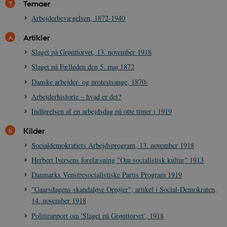
Temaer
Arbejderbevægelsen, 1872-1940
Artikler
XSRF-TOKEN
danmarkshistoriendk.h5p.com
1 dag
Slaget på Grønttorvet, 13. november 1918
Slaget på Fælleden den 5. maj 1872
Danske arbejder- og protestsange, 1870-
Arbejderhistorie – hvad er det?
__cf_bm
30
Cloudflare Inc.
Indførelsen af en arbejdsdag på otte timer i 1919
minutte
.vimeo.com
Kilder
Socialdemokratiets Arbejdsprogram, 13. november 1918
Herbert Iversens forelæsning "Om socialistisk kultur" 1913
Danmarks Venstresocialistiske Partis Program 1919
"Gaarsdagens skandaløse Optøjer", artikel i Social-Demokraten,
14. november 1918
Udbyder /
Navn
Udløb
Beskrivelse
Politirapport om 'Slaget på Grønttorvet', 1918
Domæne
Udbyder /
Udbyder /
Navn
Navn
Udløb
Udløb
Beskrivelse
Besk
Domæne
Domæne