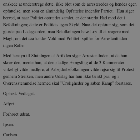
Navn
Udbyder / Domæne
Udløb
ønskede at understrege dette, ikke blot som de arresteredes og hendes egen
opfattelse, men som en almindelig Opfattelse indenfor Partiet. Hun siger
be_typo_user
Session
TYPO3 Association
.danmarkshistorien.dk
herved, at naar Politiet optræder samlet, er der stærkt Had mod det i
Befolkningen; dette er Politiets egen Skyld. Naar det opfører sig, som det
gjorde paa Ladegaarden, maa Befolkningen have Lov til at reagere med
Magt; om det saa kaldes Vold mod Politiet, spiller for Arrestantinden
ingen Rolle.
Med hensyn til Slutningen af Artiklen siger Arrestantinden, at da hun
sp_t
1 år
Spotify Inc.
skrev den, mente hun, at den stadige Fængsling af de 3 Kammerater
.spotify.com
virkeligt vilde medføre, at Arbejderbefolkningen vilde rejse sig til Protest
gennem Streiken, men andre Udslag har hun ikke tænkt paa, og i
Overensstemmelse hermed skal ”Uroligheder og aaben Kamp” forstaaes.
Oplæst. Vedtaget.
sp_landing
1 dag
Spotify Inc.
Afført.
.spotify.com
Forhøret udsat.
Ipsen.
Carlsen.
JSESSIONID
Session
Oracle Corporation