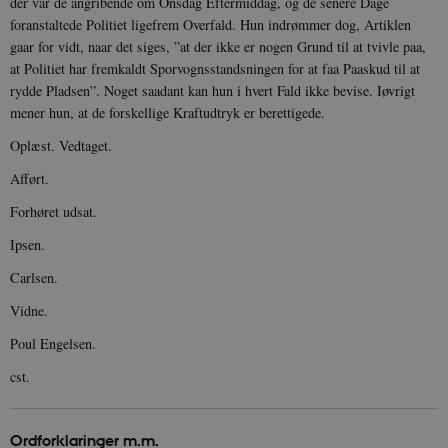
der var de angribende om Onsdag Eftermiddag, og de senere Dage
måned
k
.danmarkshistorien.dk
U
foranstaltede Politiet ligefrem Overfald. Hun indrømmer dog, Artiklen
s
gaar for vidt, naar det siges, ”at der ikke er nogen Grund til at tvivle paa,
i
a
at Politiet har fremkaldt Sporvognsstandsningen for at faa Paaskud til at
a
rydde Pladsen”. Noget saadant kan hun i hvert Fald ikke bevise. Iøvrigt
c
s
mener hun, at de forskellige Kraftudtryk er berettigede.
b
e
Oplæst. Vedtaget.
n
i
i
Afført.
s
s
Forhøret udsat.
b
s
Ipsen.
k
a
h
Carlsen.
CloudFront-
.h5p.com
Session
A
Vidne.
Created-At
Poul Engelsen.
_gat_UA-
.danmarkshistorien.dk
58
T
8822943-1
sekunder
c
A
cst.
p
n
u
n
Ordforklaringer m.m.
o