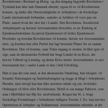
Revolutionen i Rusland og Østrig og den dengang begyndte Revolution i
Tyskland kan ikke lade Danmark uberørt; ogsaa til os vil Revolutionen
komme, og under alle Omstændigheder er Arbejderne i de forskellige
Lande internationalt forbundne, saaledes at Artiklen vil være paa sin
Plads, uanset hvad der sker her i Landet. Den Revolution, Socialistisk
Arbejderparti og hermed Arrestantinden tilstræber, er en Ændring af
Ejendomsforholdene fra privat Ejendomsret til fælles Ejendomsret.
Hvorledes og hvordan Revolutionen vil komme, herom ved Arrestantinden
intet, og hverken hun eller Partiet har lagt bestemte Planer for en saadan
Revolution. Den vil komme, naar Tiden engang er moden, hvilket igen vil
sige, naar de økonomiske Forhold har bragt Landet til en Krise, der
kræver Udbrud og Løsning, og denne Krise mener Arrestantinden, er nær
forestaaende her; i andre Lande er den i fuld Udvikling.
Hun er paa det rene med, at den økonomiske Omdeling, hun tilsigter, vil
forandre Statsmagten og Samfundsmagten og lægge al Magt i Arbejdernes
Hænder, men iøvrigt kan hun ikke nærmere udtale sig om, hvorledes
Ordningen vil blive efter Revolutionen. Hertil er saa mange Faktorer, som
man i Øjeblikket har Øje for, medvirkende. Krigen har bl. a. bragt
forskellige Forandringer i Arbejdernes tidligere Teorier, f. Ex. kan nævnes
Oprettelsen af Arbejder- og Soldaterraad. Arrestantinden erkender, at det