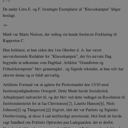
De under Litra E. og F. fremlagte Exemplarer af ”Klassekampen” følger
hoslagt.
-o-
Mødt var Marie Nielsen, der vedtog sin hende forelæste Forklaring til
Rapporten C.
Hun forklarer, at hun siden den 1ste Oktober d. A. har været
ansvarshavende Redaktør for ”Klassekampen”, der fra nævnte Dag
begyndte at udkomme som Dagblad. Artiklen ”Grundloven og
Frihedskæmperne” blev gennemgået , og Sigtede erkender, at hun selv har
skrevet denne og er fuldt ansvarlig.
Artiklens Formaal var at agitere for Protestmødet den 13/10 mod
Justitsmyndighedernes Overgreb. Dette Møde havde Socialistisk
Arbejderparti indvarslet til, og der blev ved dette vedtaget en Resolution til
Justitsministeriet for at faa Christensen
[7]
, Lauritz Hansen
[8]
, Niels
Johnsen
[9]
og Thøgersen
[10]
frigivet, idet det var Partiets og Sigtedes
Overbevisning, at disse 4 sad uretfærdigt arresterede, blot fordi de havde
sagt Sandhed om Politiets Optræden paa Ladegaarden; det er derfor,