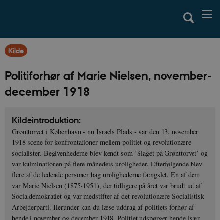
Kilde
Politiforhør af Marie Nielsen, november-
december 1918
Kildeintroduktion:
Grønttorvet i København - nu Israels Plads - var den 13. november
1918 scene for konfrontationer mellem politiet og revolutionære
socialister. Begivenhederne blev kendt som ’Slaget på Grønttorvet’ og
var kulminationen på flere måneders uroligheder. Efterfølgende blev
flere af de ledende personer bag urolighederne fængslet. En af dem
var Marie Nielsen (1875-1951), der tidligere på året var brudt ud af
Socialdemokratiet og var medstifter af det revolutionære Socialistisk
Arbejderparti. Herunder kan du læse uddrag af politiets forhør af
hende i november og december 1918. Politiet udspørger hende især