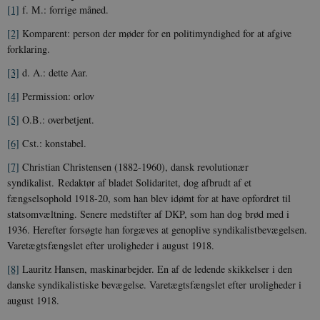
I
[1]
f. M.: forrige måned.
_
u
[2]
Komparent: person der møder for en politimyndighed for at afgive
a
r
forklaring.
h
w
[3]
d. A.: dette Aar.
[4]
Permission: orlov
[5]
O.B.: overbetjent.
[6]
Cst.: konstabel.
[7]
Christian Christensen (1882-1960), dansk revolutionær
syndikalist. Redaktør af bladet Solidaritet, dog afbrudt af et
fængselsophold 1918-20, som han blev idømt for at have opfordret til
statsomvæltning. Senere medstifter af DKP, som han dog brød med i
1936. Herefter forsøgte han forgæves at genoplive syndikalistbevægelsen.
Varetægtsfængslet efter uroligheder i august 1918.
[8]
Lauritz Hansen, maskinarbejder. En af de ledende skikkelser i den
danske syndikalistiske bevægelse. Varetægtsfængslet efter uroligheder i
august 1918.