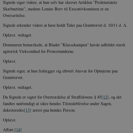
Sigtede siger videre, at hun selv har skrevet Artiklen ”Proletariatets
Skæbnetime”, medens Lenins Brev til Executivkomiteen er en
Oversættelse.
Sigtede erkender videre at have holdt Taler paa Grønttorvet d. 10/11 d. A.
Oplæst. vedtaget.
Dommeren bemærkede, at Bladet ”Klassekampen” havde udfoldet stærk
agitorisk Virksomhed for Protestmøderne.
Oplæst.
Sigtede siger, at hun fralægger sig ethvert Ansvar for Optøjerne paa
Grønttorvet.
Oplæst. vedtaget.
Da Sigtede er sigtet for Overtrædelse af Straffelovens § 85
[12]
, og det
fandtes nødvendigt at sikre hendes Tilstedeblivelse under Sagen,
dekreteredes
[13]
arrest paa hendes Person.
Oplæst.
Afført.
[14]