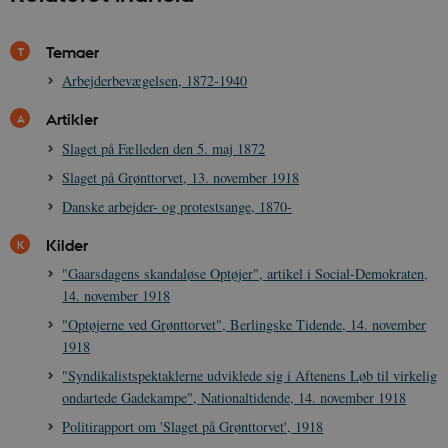
Temaer
Arbejderbevægelsen, 1872-1940
Artikler
Slaget på Fælleden den 5. maj 1872
Slaget på Grønttorvet, 13. november 1918
Danske arbejder- og protestsange, 1870-
Kilder
"Gaarsdagens skandaløse Optøjer", artikel i Social-Demokraten,
14. november 1918
"Optøjerne ved Grønttorvet", Berlingske Tidende, 14. november
1918
"Syndikalistspektaklerne udviklede sig i Aftenens Løb til virkelig
ondartede Gadekampe", Nationaltidende, 14. november 1918
Politirapport om 'Slaget på Grønttorvet', 1918