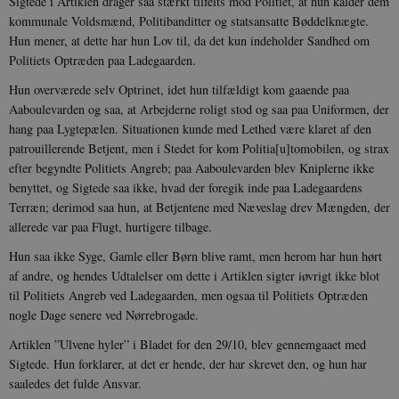
Sigtede i Artiklen drager saa stærkt tilfelts mod Politiet, at hun kalder dem
kommunale Voldsmænd, Politibanditter og statsansatte Bøddelknægte.
Hun mener, at dette har hun Lov til, da det kun indeholder Sandhed om
Politiets Optræden paa Ladegaarden.
Hun overværede selv Optrinet, idet hun tilfældigt kom gaaende paa
Aaboulevarden og saa, at Arbejderne roligt stod og saa paa Uniformen, der
hang paa Lygtepælen. Situationen kunde med Lethed være klaret af den
patrouillerende Betjent, men i Stedet for kom Politia[u]tomobilen, og strax
efter begyndte Politiets Angreb; paa Aaboulevarden blev Kniplerne ikke
benyttet, og Sigtede saa ikke, hvad der foregik inde paa Ladegaardens
Terræn; derimod saa hun, at Betjentene med Næveslag drev Mængden, der
allerede var paa Flugt, hurtigere tilbage.
Hun saa ikke Syge, Gamle eller Børn blive ramt, men herom har hun hørt
af andre, og hendes Udtalelser om dette i Artiklen sigter iøvrigt ikke blot
til Politiets Angreb ved Ladegaarden, men ogsaa til Politiets Optræden
nogle Dage senere ved Nørrebrogade.
Artiklen ”Ulvene hyler” i Bladet for den 29/10, blev gennemgaaet med
Sigtede. Hun forklarer, at det er hende, der har skrevet den, og hun har
saaledes det fulde Ansvar.