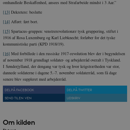
omhandlede Beskaffenhed, ansees med Strafarbeide mindst i 3 Aar.”
[13]
Dekretere: beslutte
[14]
Afført: ført bort.
[15]
Spartacus-gruppen: venstrerevolutionær tysk gruppering, stiftet i
1916 af Rosa Luxemburg og Karl Liebknecht; forløber for det tyske
kommunistiske parti (KPD 1918/19).
[16]
Med forbillede i den russiske 1917-revolution blev der i begyndelsen
af november 1918 grundlagt soldater- og arbejderråd overalt i Tyskland.
I Sønderjylland, der dengang var tysk og hvor krigstrætheden var stor,
dannede soldaterne i dagene 5.-7. november soldaterråd, som få dage
senere blev suppleret med arbejderråd.
DEL PÅ FACEBOOK
DEL PÅ TWITTER
SEND TIL EN VEN
UDSKRIV
Om kilden