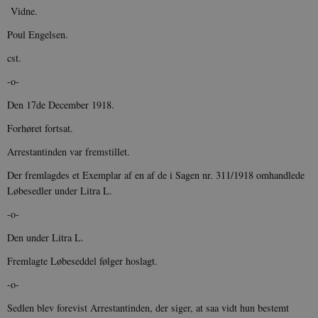
.nr-data.net
Vidne.
Poul Engelsen.
cst.
-o-
CookieScriptConsent
1 år
CookieScript
Den 17de December 1918.
danmarkshistorien.dk
Forhøret fortsat.
Arrestantinden var fremstillet.
Der fremlagdes et Exemplar af en af de i Sagen nr. 311/1918 omhandlede
Løbesedler under Litra L.
-o-
XSRF-TOKEN
danmarkshistoriendk.h5p.com
1 dag
Den under Litra L.
Fremlagte Løbeseddel følger hoslagt.
-o-
Sedlen blev forevist Arrestantinden, der siger, at saa vidt hun bestemt
__cf_bm
30
Cloudflare Inc.
minutte
.vimeo.com