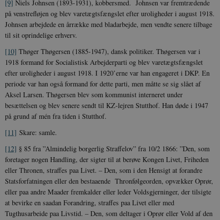
[9]
Niels Johnsen (1893-1931), kobbersmed. Johnsen var fremtrædende
på venstrefløjen og blev varetægtsfængslet efter uroligheder i august 1918.
Johnsen arbejdede en årrække med bladarbejde, men vendte senere tilbage
til sit oprindelige erhverv.
[10]
Thøger Thøgersen (1885-1947), dansk politiker. Thøgersen var i
1918 formand for Socialistisk Arbejderparti og blev varetægtsfængslet
efter uroligheder i august 1918. I 1920’erne var han engageret i DKP. En
periode var han også formand for dette parti, men måtte se sig slået af
Aksel Larsen. Thøgersen blev som kommunist interneret under
besættelsen og blev senere sendt til KZ-lejren Stutthof. Han døde i 1947
på grund af mén fra tiden i Stutthof.
[11]
Skare: samle.
[12]
§ 85 fra ”Almindelig borgerlig Straffelov” fra 10/2 1866: ”Den, som
foretager nogen Handling, der sigter til at berøve Kongen Livet, Friheden
eller Thronen, straffes paa Livet. – Den, som i den Hensigt at forandre
Statsforfatningen eller den bestaaende Thronfølgeorden, opvækker Oprør,
eller paa andre Maader fremkalder eller leder Voldsgjerninger, der tilsigte
at bevirke en saadan Forandring, straffes paa Livet eller med
Tugthusarbeide paa Livstid. – Den, som deltager i Oprør eller Vold af den