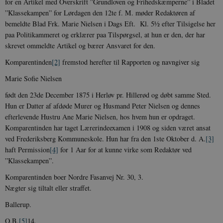
for en Artikel med Overskrift ”Grundloven og Frihedskæmperne” i Bladet
”Klassekampen” for Lørdagen den 12te f. M. møder Redaktøren af
bemeldte Blad Frk. Marie Nielsen i Dags Eft. Kl. 5½ efter Tilsigelse her
paa Politikammeret og erklærer paa Tilspørgsel, at hun er den, der har
skrevet ommeldte Artikel og bærer Ansvaret for den.
Komparentinden
[2]
fremstod herefter til Rapporten og navngiver sig
Marie Sofie Nielsen
født den 23de December 1875 i Herløv pr. Hillerød og døbt samme Sted.
Hun er Datter af afdøde Murer og Husmand Peter Nielsen og dennes
efterlevende Hustru Ane Marie Nielsen, hos hvem hun er opdraget.
Komparentinden har taget Lærerindeexamen i 1908 og siden været ansat
ved Frederiksberg Kommuneskole. Hun har fra den 1ste Oktober d. A.
[3]
haft Permission
[4]
for 1 Aar for at kunne virke som Redaktør ved
”Klassekampen”.
Komparentinden boer Nordre Fasanvej Nr. 30, 3.
Nægter sig tiltalt eller straffet.
Ballerup.
O.B.
[5]
14.