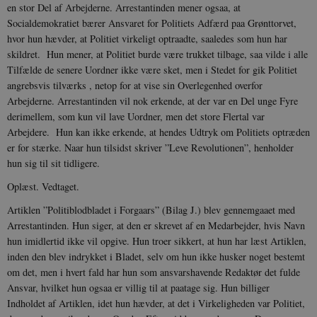
Google LLC
en stor Del af Arbejderne. Arrestantinden mener ogsaa, at
NID
6
Denne cooki
Google LLC
k
.danmarkshistorien.dk
måneder
indstilles af
.google.com
U
Socialdemokratiet bærer Ansvaret for Politiets Adfærd paa Grønttorvet,
3 dage
DoubleClick 
D
ejes af Google
hvor hun hævder, at Politiet virkeligt optraadte, saaledes som hun har
e
at hjælpe med
f
skildret. Hun mener, at Politiet burde være trukket tilbage, saa vilde i alle
oprette en pro
i
dine interess
Tilfælde de senere Uordner ikke være sket, men i Stedet for gik Politiet
t
vise dig relev
D
angrebsvis tilværks , netop for at vise sin Overlegenhed overfor
annoncer på 
o
websteder.
v
Arbejderne. Arrestantinden vil nok erkende, at der var en Del unge Fyre
s
derimellem, som kun vil lave Uordner, men det store Flertal var
YSC
Session
Denne cooki
Google LLC
indstilles af
.youtube.com
h5pcomsession
danmarkshistoriendk.h5p.com
1 dag
A
Arbejdere. Hun kan ikke erkende, at hendes Udtryk om Politiets optræden
YouTube til a
er for stærke. Naar hun tilsidst skriver ”Leve Revolutionen”, henholder
visninger af
CloudFront-
.h5p.com
Session
A
indlejrede vi
Signature
hun sig til sit tidligere.
vuid
1 år 1
D
Vimeo.com Inc.
Oplæst. Vedtaget.
måned
V
.vimeo.com
p
Artiklen ”Politiblodbladet i Forgaars” (Bilag J.) blev gennemgaaet med
CloudFront-
.h5p.com
Session
A
Arrestantinden. Hun siger, at den er skrevet af en Medarbejder, hvis Navn
Region
hun imidlertid ikke vil opgive. Hun troer sikkert, at hun har læst Artiklen,
CloudFront-
.h5p.com
Session
A
inden den blev indrykket i Bladet, selv om hun ikke husker noget bestemt
Policy
om det, men i hvert fald har hun som ansvarshavende Redaktør det fulde
_ga_7J1SYH77RJ
.danmarkshistorien.dk
1 år 1
G
Ansvar, hvilket hun ogsaa er villig til at paatage sig. Hun billiger
måned
Indholdet af Artiklen, idet hun hævder, at det i Virkeligheden var Politiet,
_ga
1 år 1
D
Google LLC