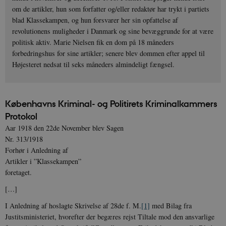
om de artikler, hun som forfatter og/eller redaktør har trykt i partiets
blad Klassekampen, og hun forsvarer her sin opfattelse af
revolutionens muligheder i Danmark og sine bevæggrunde for at være
politisk aktiv. Marie Nielsen fik en dom på 18 måneders
forbedringshus for sine artikler; senere blev dommen efter appel til
Højesteret nedsat til seks måneders almindeligt fængsel.
Københavns Kriminal- og Politirets Kriminalkammers
Protokol
Aar 1918 den 22de November blev Sagen
Nr. 313/1918
Forhør i Anledning af
Artikler i ”Klassekampen”
foretaget.
[…]
I Anledning af hoslagte Skrivelse af 28de f. M.
[1]
med Bilag fra
Justitsministeriet, hvorefter der begæres rejst Tiltale mod den ansvarlige