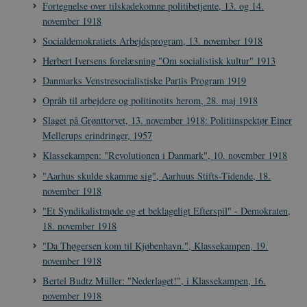
Fortegnelse over tilskadekomne politibetjente, 13. og 14.
november 1918
Socialdemokratiets Arbejdsprogram, 13. november 1918
Herbert Iversens forelæsning "Om socialistisk kultur" 1913
Danmarks Venstresocialistiske Partis Program 1919
Opråb til arbejdere og politinotits herom, 28. maj 1918
Slaget på Grønttorvet, 13. november 1918: Politiinspektør Einer
Mellerups erindringer, 1957
Klassekampen: "Revolutionen i Danmark", 10. november 1918
"Aarhus skulde skamme sig", Aarhuus Stifts-Tidende, 18.
november 1918
"Et Syndikalistmøde og et beklageligt Efterspil" - Demokraten,
18. november 1918
"Da Thøgersen kom til Kjøbenhavn.", Klassekampen, 19.
november 1918
Bertel Budtz Müller: "Nederlaget!", i Klassekampen, 16.
november 1918