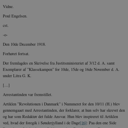
Vidne.
Poul Engelsen.
cst.
-o-
Den 10de December 1918.
Forhøret fortsat.
Der fremlagdes en Skrivelse fra Justitsministeriet af 3/12 d. A. samt
Exemplarer af ”Klassekampen” for 10de, 15de og 16de November d. A.
under Litra G. K.
[…]
Arrestantinden var fremstillet.
Artiklen ”Revolutionen i Danmark” i Nummeret for den 10/11 (H.) blev
gennemgaaet med Arrestantinden, der forklarer, at hun selv har skrevet den
og har som Redaktør det fulde Ansvar. Hun blev inspireret til Artiklen
ved, hvad der foregik i Sønderjylland i de Dage
[16]
: Paa den ene Side