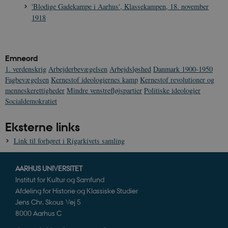
'Blodige Gadekampe i Aarhus', Klassekampen, 18. november
1918
Emneord
1. verdenskrig
Arbejderbevægelsen
Arbejdsløshed
Danmark 1900-1950
Fagbevægelsen
Kernestof ideologiernes kamp
Kernestof revolutioner og
menneskerettigheder
Mindre venstrefløjspartier
Politiske ideologier
Socialdemokratiet
Eksterne links
Link til forhøret i Rigarkivets samling
AARHUS UNIVERSITET
Institut for Kultur og Samfund
Afdeling for Historie og Klassiske Studier
Jens Chr. Skous Vej 5
8000 Aarhus C