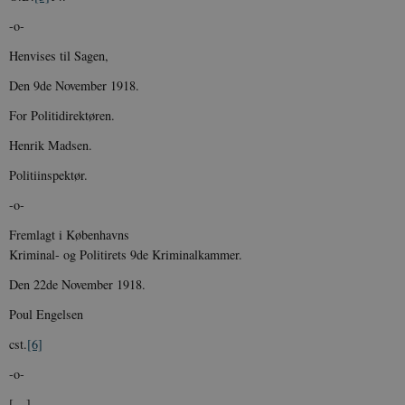
-o-
Henvises til Sagen,
Den 9de November 1918.
For Politidirektøren.
Henrik Madsen.
Politiinspektør.
-o-
Fremlagt i Københavns
Kriminal- og Politirets 9de Kriminalkammer.
Den 22de November 1918.
Poul Engelsen
cst.
[6]
-o-
[…]