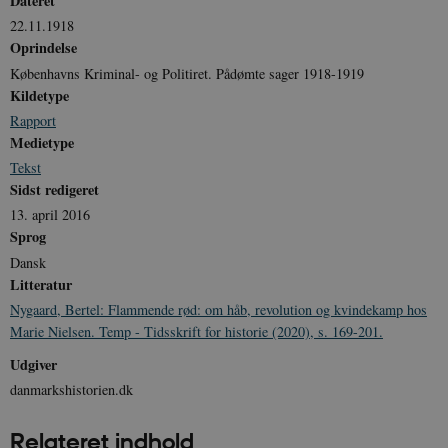
Dateret
22.11.1918
Oprindelse
Københavns Kriminal- og Politiret. Pådømte sager 1918-1919
Kildetype
Rapport
Medietype
Tekst
Sidst redigeret
13. april 2016
Sprog
Dansk
Litteratur
Nygaard, Bertel: Flammende rød: om håb, revolution og kvindekamp hos
Marie Nielsen. Temp - Tidsskrift for historie (2020), s. 169-201.
Udgiver
danmarkshistorien.dk
Relateret indhold