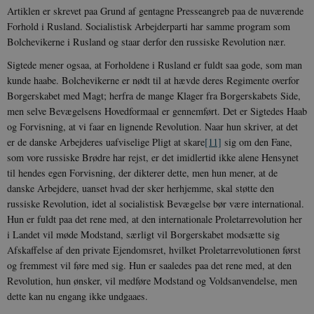
Artiklen er skrevet paa Grund af gentagne Presseangreb paa de nuværende
Forhold i Rusland. Socialistisk Arbejderparti har samme program som
Bolchevikerne i Rusland og staar derfor den russiske Revolution nær.
Sigtede mener ogsaa, at Forholdene i Rusland er fuldt saa gode, som man
kunde haabe. Bolchevikerne er nødt til at hævde deres Regimente overfor
Borgerskabet med Magt; herfra de mange Klager fra Borgerskabets Side,
men selve Bevægelsens Hovedformaal er gennemført. Det er Sigtedes Haab
og Forvisning, at vi faar en lignende Revolution. Naar hun skriver, at det
er de danske Arbejderes uafviselige Pligt at skare
[11]
sig om den Fane,
som vore russiske Brødre har rejst, er det imidlertid ikke alene Hensynet
til hendes egen Forvisning, der dikterer dette, men hun mener, at de
danske Arbejdere, uanset hvad der sker herhjemme, skal støtte den
russiske Revolution, idet al socialistisk Bevægelse bør være international.
Hun er fuldt paa det rene med, at den internationale Proletarrevolution her
i Landet vil møde Modstand, særligt vil Borgerskabet modsætte sig
Afskaffelse af den private Ejendomsret, hvilket Proletarrevolutionen først
og fremmest vil føre med sig. Hun er saaledes paa det rene med, at den
Revolution, hun ønsker, vil medføre Modstand og Voldsanvendelse, men
dette kan nu engang ikke undgaaes.