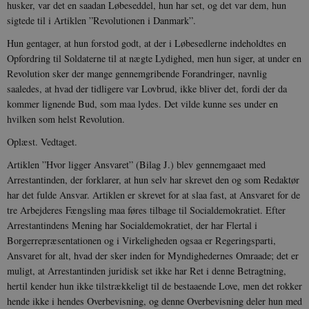
husker, var det en saadan Løbeseddel, hun har set, og det var dem, hun
sigtede til i Artiklen ”Revolutionen i Danmark”.
Hun gentager, at hun forstod godt, at der i Løbesedlerne indeholdtes en
Opfordring til Soldaterne til at nægte Lydighed, men hun siger, at under en
Revolution sker der mange gennemgribende Forandringer, navnlig
saaledes, at hvad der tidligere var Lovbrud, ikke bliver det, fordi der da
kommer lignende Bud, som maa lydes. Det vilde kunne ses under en
hvilken som helst Revolution.
Udbyder /
Navn
Udløb
Beskrivelse
Domæne
Udbyder /
Udbyder /
Oplæst. Vedtaget.
Navn
Navn
Udløb
Udløb
Beskrivelse
Besk
Domæne
Domæne
cf_clearance
1 år
Podbean
Cloudflare,
Navn
Udbyder / Domæne
Udløb
B
Artiklen ”Hvor ligger Ansvaret” (Bilag J.) blev gennemgaaet med
VISITOR_INFO1_LIVE
_cfuvid
Inc.
.vimeo.com
6
Session
Denne cooki
Google LLC
Arrestantinden, der forklarer, at hun selv har skrevet den og som Redaktør
.podbean.com
måneder
indstilles af 
.youtube.com
nmstat
1 år 1
D
Siteimprove A/S
for at holde s
VISITOR_PRIVACY_METADATA
6
YouTube
måned
S
.danmarkshistorien.dk
har det fulde Ansvar. Artiklen er skrevet for at slaa fast, at Ansvaret for de
brugerpræfer
måneder
.youtube.com
r
tre Arbejderes Fængsling maa føres tilbage til Socialdemokratiet. Efter
for Youtube-
d
videoer, der e
a
Arrestantindens Mening har Socialdemokratiet, der har Flertal i
indlejret i
h
websteder; d
Borgerrepræsentationen og i Virkeligheden ogsaa er Regeringsparti,
b
også afgøre,
h
Ansvaret for alt, hvad der sker inden for Myndighedernes Omraade; det er
webstedsbes
t
bruger den ny
muligt, at Arrestantinden juridisk set ikke har Ret i denne Betragtning,
gamle version
CloudFront-
.h5p.com
Session
A
hertil kender hun ikke tilstrækkeligt til de bestaaende Love, men det rokker
Youtube-
Key-Pair-Id
grænsefladen
hende ikke i hendes Overbevisning, og denne Overbevisning deler hun med
_gid
1 dag
D