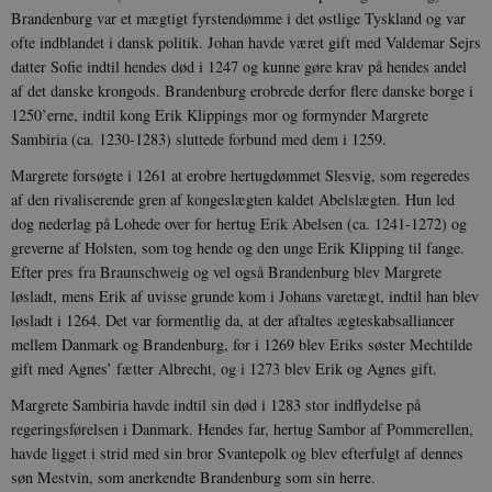
Brandenburg var et mægtigt fyrstendømme i det østlige Tyskland og var
ofte indblandet i dansk politik. Johan havde været gift med Valdemar Sejrs
datter Sofie indtil hendes død i 1247 og kunne gøre krav på hendes andel
af det danske krongods. Brandenburg erobrede derfor flere danske borge i
1250’erne, indtil kong Erik Klippings mor og formynder Margrete
Sambiria (ca. 1230-1283) sluttede forbund med dem i 1259.
Margrete forsøgte i 1261 at erobre hertugdømmet Slesvig, som regeredes
af den rivaliserende gren af kongeslægten kaldet Abelslægten. Hun led
dog nederlag på Lohede over for hertug Erik Abelsen (ca. 1241-1272) og
greverne af Holsten, som tog hende og den unge Erik Klipping til fange.
Efter pres fra Braunschweig og vel også Brandenburg blev Margrete
løsladt, mens Erik af uvisse grunde kom i Johans varetægt, indtil han blev
løsladt i 1264. Det var formentlig da, at der aftaltes ægteskabsalliancer
mellem Danmark og Brandenburg, for i 1269 blev Eriks søster Mechtilde
gift med Agnes’ fætter Albrecht, og i 1273 blev Erik og Agnes gift.
Margrete Sambiria havde indtil sin død i 1283 stor indflydelse på
regeringsførelsen i Danmark. Hendes far, hertug Sambor af Pommerellen,
havde ligget i strid med sin bror Svantepolk og blev efterfulgt af dennes
søn Mestvin, som anerkendte Brandenburg som sin herre.