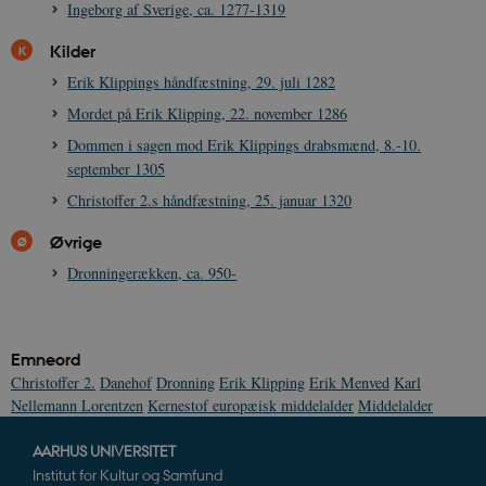
Ingeborg af Sverige, ca. 1277-1319
Kilder
Erik Klippings håndfæstning, 29. juli 1282
Mordet på Erik Klipping, 22. november 1286
XSRF-TOKEN
danmarkshistoriendk.h5p.com
1 dag
Dommen i sagen mod Erik Klippings drabsmænd, 8.-10.
september 1305
Christoffer 2.s håndfæstning, 25. januar 1320
Øvrige
Dronningerækken, ca. 950-
__cf_bm
30
Cloudflare Inc.
minutte
.vimeo.com
Emneord
Christoffer 2.
Danehof
Dronning
Erik Klipping
Erik Menved
Karl
Nellemann Lorentzen
Kernestof europæisk middelalder
Middelalder
AARHUS UNIVERSITET
Institut for Kultur og Samfund