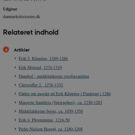
sp_t
1 år
Spotify Inc.
.spotify.com
Udgiver
danmarkshistorien.dk
Relateret indhold
sp_landing
1 dag
Spotify Inc.
.spotify.com
Artikler
Erik 5. Klipping, 1249-1286
Erik Menved, 1274-1319
Danehof - middelalderens rigsforsamling
JSESSIONID
Session
Oracle Corporation
.nr-data.net
Christoffer 2., 1276-1332
Gåden om mordet på Erik Klipping i Finderup i 1286
Margrete Sambiria (Sprænghest), ca. 1230-1283
Middelalderens borge, ca. 1050-1550
Erik 4. Plovpenning, 1216-50
CookieScriptConsent
1 år
CookieScript
danmarkshistorien.dk
Peder Nielsen Hoseøl, ca. 1240-1298