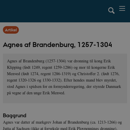
Artikel
Agnes af Brandenburg, 1257-1304
Agnes af Brandenburg (1257-1304) var dronning til kong Erik
Klipping (født 1249, regent 1259-1286) og mor til kongerne Erik
Menved (født 1274, regent 1286-1319) og Christoffer 2. (født 1276,
regent 1320-1326 og 1330-1332). Efter hendes mand blev myrdet,
stod Agnes i spidsen for en formynderregering, der styrede Danmark
på vegne af den unge Erik Menved.
Baggrund
Agnes var datter af markgrev Johan af Brandenburg (ca. 1213-1266) og
Jutta af Sachsen (ikke at forveksle med Erik Plovpennings dronning).