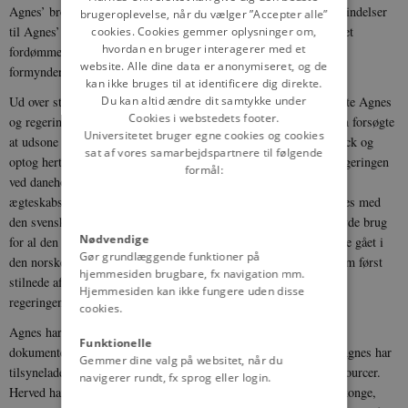
Agnes’ bror, markgrev Otto. Digteren Rumelant, som havde forbindelser
brugeroplevelse, når du vælger ”Accepter alle”
til Agnes’ slægt, opholdt sig også ved danehoffet og havde skrevet
cookies. Cookies gemmer oplysninger om,
hvordan en bruger interagerer med et
fordømmende vers om de fredløse, evt. på Agnes’ og
website. Alle dine data er anonymiseret, og de
formynderregeringens opfordring.
kan ikke bruges til at identificere dig direkte.
Du kan altid ændre dit samtykke under
Ud over støtten fra brødrene Otto og Konrad af Brandenburg søgte Agnes
Cookies i webstedets footer.
og regeringen også på andre måder at sikre sønnens stilling. Man forsøgte
Universitetet bruger egne cookies og cookies
at udsone sig med Norge, vedligeholdt gode relationer med Lübeck og
sat af vores samarbejdspartnere til følgende
optog hertug Valdemar af Slesvig (ca. 1262-1312) i formynderregeringen
formål:
ved danehoffet i 1287. I 1288 blev der også forhandlet en
ægteskabsalliance med Sverige, hvorved Erik Menved skulle giftes med
den svenske prinsesse Ingeborg (ca. 1277-1319). Regeringen havde brug
Nødvendige
for al den støtte, den kunne få. Kort efter dommen var de fredløse gået i
Gør grundlæggende funktioner på
den norske konges tjeneste og indledte en krig med Danmark, som først
hjemmesiden brugbare, fx navigation mm.
stilnede af i 1295, og hertug Valdemar blev allerede uvenner med
Hjemmesiden kan ikke fungere uden disse
regeringen i 1289.
cookies.
Agnes har haft en central rolle i regeringen. Adskillige kongelige
Funktionelle
dokumenter er udstedt af hende som sønnens stedfortræder, og Agnes har
Gemmer dine valg på websitet, når du
tilsyneladende også haft rådighed over kronens indtægter og ressourcer.
navigerer rundt, fx sprog eller login.
Herved har hun været det tætteste, det kommer på en regerende konge,