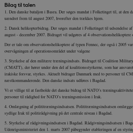
Nødvendige cookies hjælper
Bilag til talen
Hjemmesiden kan ikke funge
1. Den danske bataljon i Basra. Der søges mandat i Folketinget til, at den d
Navn
U
uændret frem til august 2007, hvorefter den trækkes hjem.
be_typo_user
TY
2. Dansk helikopterbidrag. Der søges mandat i Folketinget til udsendelse af
.d
august - december 2007. Bidraget vil udgøres af 4 observationshelikoptere 
sp_t
Sp
Der er tale om observationshelikoptere af typen Fennec, der også i 2005 var 
.s
overvågningen af operationsområdet under valgene
sp_landing
Sp
.s
3. Styrkelse af den militære træningsindsats. Bidraget til Coalition Milita
(CMATT), der hører under den del af koalitionsstyrkerne, som har ansvaret 
JSESSIONID
Or
.n
irakiske forsvar, styrkes. Aktuelt bidrager Danmark med to personer til 
næstkommanderende. Den danske indsats udføres i Bagdad.
CookieScriptConsent
Co
da
Vi er villige til at fastholde det danske bidrag til NATO’s træningsaktivitete
personer til rådighed for NATO’s træningsmission i Irak.
XSRF-TOKEN
da
4. Omlægning af polititræningsindsatsen. Polititræningsindsatsen omlægges 
sydlige Irak til politirådgivning på det centrale niveau i Bagdad.
__cf_bm
Cl
.v
5. Styrkelse af rådgivningsindsatsen i Bagdad. Rådgivningsindsatsen i Bagd
Udenrigsministeriet den 1. marts 2007 påbegynder etableringen af en styri