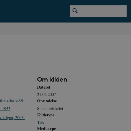
Om kilden
Dateret
21.02.2007
tik efter 2001
Oprindelse
Statsministeriet
. 1953
Kildetype
k-krigen, 2003-
Tale
Medietype