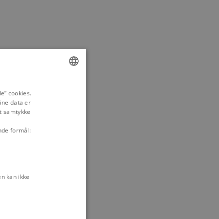
ENGLISH
e” cookies.
ine data er
DANISH
it samtykke
nde formål:
n kan ikke