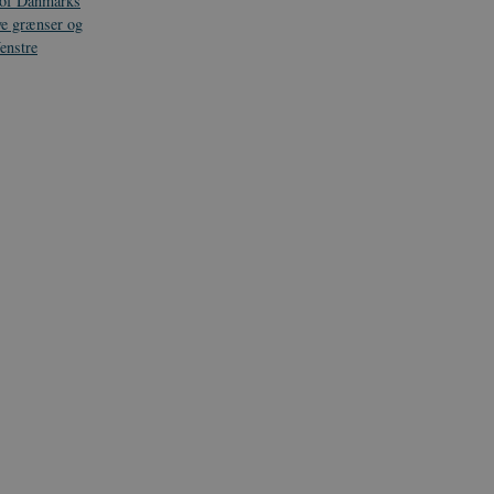
tof Danmarks
ye grænser og
enstre