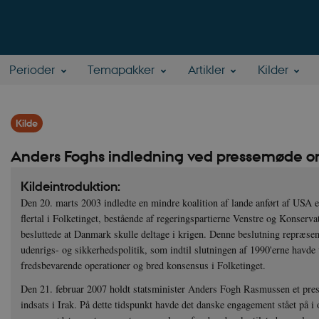
Perioder
Temapakker
Artikler
Kilder
Kilde
Anders Foghs indledning ved pressemøde om
Kildeintroduktion:
Den 20. marts 2003 indledte en mindre koalition af lande anført af USA e
flertal i Folketinget, bestående af regeringspartierne Venstre og Konserv
besluttede at Danmark skulle deltage i krigen. Denne beslutning repræsen
udenrigs- og sikkerhedspolitik, som indtil slutningen af 1990'erne havde 
fredsbevarende operationer og bred konsensus i Folketinget.
Den 21. februar 2007 holdt statsminister Anders Fogh Rasmussen et pr
indsats i Irak. På dette tidspunkt havde det danske engagement stået på i 