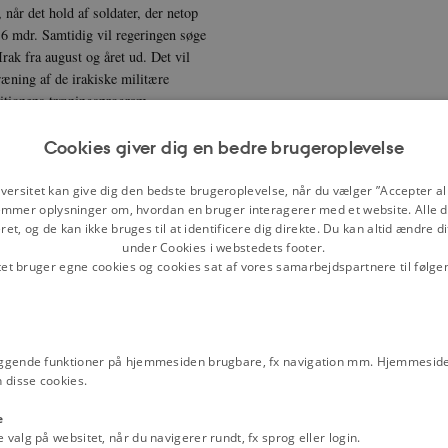
 når det hold af soldater, der netop
å 6 mdr. Samtidig vil regeringen søge
Irak fra august og året ud. Det vil
træning af de irakiske militære
litionens træningsprogram.
nspartnere, først og fremmest
Cookies giver dig en bedre brugeroplevelse
n i Irak, som de danske soldater
ønnelse af det samarbejde, vi har med
versitet kan give dig den bedste brugeroplevelse, når du vælger ”Accepter all
rd med at orientere om, at den
mmer oplysninger om, hvordan en bruger interagerer med et website. Alle d
et, og de kan ikke bruges til at identificere dig direkte. Du kan altid ændre d
under Cookies i webstedets footer.
rakiske regering. Således talte jeg
tet bruger egne cookies og cookies sat af vores samarbejdspartnere til følge
alt med den irakiske premierminister
varet for sikkerheden. Det
har været linien siden. I samtalen i
iklet sig sådan, at irakerne selv kan
ggende funktioner på hjemmesiden brugbare, fx navigation mm. Hjemmeside
 overtage ansvaret for alle fire
 disse cookies.
 talt med min litauiske kollega,
rager med tropper til den danske
e
alg på websitet, når du navigerer rundt, fx sprog eller login.