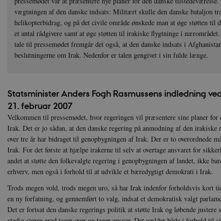
pressemødet var at præsentere nye planer for den danske tilstedeværelse
vægtningen af den danske indsats: Militært skulle den danske bataljon træ
helikopterbidrag, og på det civile område ønskede man at øge støtten til 
et antal rådgivere samt at øge støtten til irakiske flygtninge i nærområdet
tale til pressemødet fremgår det også, at den danske indsats i Afghanistan 
beslutningerne om Irak. Nedenfor er talen gengivet i sin fulde længe.
Statsminister Anders Fogh Rasmussens indledning ve
21. februar 2007
Velkommen til pressemødet, hvor regeringen vil præsentere sine planer for 
Irak. Det er jo sådan, at den danske regering på anmodning af den irakiske
over tre år har bidraget til genopbygningen af Irak. Der er to overordnede mål
Irak. For det første at hjælpe irakerne til selv at overtage ansvaret for sikke
andet at støtte den folkevalgte regering i genopbygningen af landet, ikke b
erhverv, men også i forhold til at udvikle et bæredygtigt demokrati i Irak.
Trods megen vold, trods megen uro, så har Irak indenfor forholdsvis kort 
en ny forfatning, og gennemført to valg, indsat et demokratisk valgt parlam
Det er fortsat den danske regerings politik at støtte Irak og løbende justere s
stadig større grad tager over og tager ansvar. Det gælder både i forhold til s