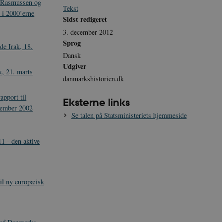
h Rasmussen og
Tekst
 i 2000’erne
Sidst redigeret
3. december 2012
Sprog
de Irak, 18.
Dansk
Udgiver
, 21. marts
danmarkshistorien.dk
pport til
Eksterne links
cember 2002
Se talen på Statsministeriets hjemmeside
1 - den aktive
til ny europæisk