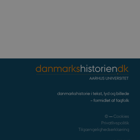
lytics, som er en
dte analysetjeneste. Denne
ved at tildele et tilfældigt
r inkluderet i hver
ne besøgende, sessioner og
.
tics, where the pattern
ity number of the account
gat cookie which is used to
high traffic volume
danmarkshistorie i tekst, lyd og billede
– formidlet af fagfolk
©
—
Cookies
Privatlivspolitik
Tilgængelighedserklæring