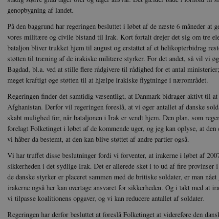
genopbygning af landet.
På den baggrund har regeringen besluttet i løbet af de næste 6 måneder at
vores militære og civile bistand til Irak. Kort fortalt drejer det sig om tre e
bataljon bliver trukket hjem til august og erstattet af et helikopterbidrag res
støtten til træning af de irakiske militære styrker. For det andet, så vil vi øg
Bagdad, bl.a. ved at stille flere rådgivere til rådighed for et antal ministerier;
meget kraftigt øge støtten til at hjælpe irakiske flygtninge i nærområdet.
Regeringen finder det samtidig væsentligt, at Danmark bidrager aktivt til at 
Afghanistan. Derfor vil regeringen foreslå, at vi øger antallet af danske sold
skabt mulighed for, når bataljonen i Irak er vendt hjem. Den plan, som reger
forelagt Folketinget i løbet af de kommende uger, og jeg kan oplyse, at den
vi håber da bestemt, at den kan blive støttet af andre partier også.
Vi har truffet disse beslutninger fordi vi forventer, at irakerne i løbet af 200
sikkerheden i det sydlige Irak. Det er allerede sket i to ud af fire provinser 
de danske styrker er placeret sammen med de britiske soldater, er man nået g
irakerne også her kan overtage ansvaret for sikkerheden. Og i takt med at ir
vi tilpasse koalitionens opgaver, og vi kan reducere antallet af soldater.
Regeringen har derfor besluttet at foreslå Folketinget at videreføre den dans