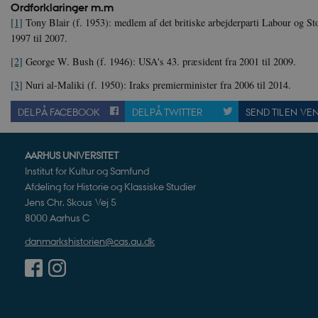
Ordforklaringer m.m
_ga_7J1SYH77RJ
.danmar
[1]
Tony Blair (f. 1953): medlem af det britiske arbejderparti Labour og St
1997 til 2007.
_ga
Google
.danmar
[2]
George W. Bush (f. 1946): USA's 43. præsident fra 2001 til 2009.
[3]
Nuri al-Maliki (f. 1950): Iraks premierminister fra 2006 til 2014.
CloudFront-
.h5p.c
DEL PÅ FACEBOOK
DEL PÅ TWITTER
SEND TIL EN VE
Created-At
_gat_UA-
.danmar
8822943-1
AARHUS UNIVERSITET
Institut for Kultur og Samfund
Afdeling for Historie og Klassiske Studier
Jens Chr. Skous Vej 5
8000 Aarhus C
danmarkshistorien@cas.au.dk