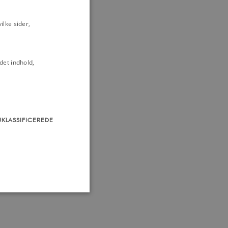
lke sider,
det indhold,
UKLASSIFICEREDE