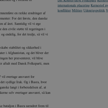
Det Konservative Folkeparti
Kernes
internationale placering
Kernestof n
konflikter
Militær
Udenrigspolitik
V
 gennemføre en række ændringer af
lementer: For det første, den danske
ten af året. Samtidig vil vi øge
e den civile støtte til regeringen i
 og endelig, for det tredje, så vil vi
skabe stabilitet og sikkerhed i
ater i Afghanistan, og det bliver der
ingen her præsenterer, vil blive
 er aftalt med Dansk Folkeparti, men
7 vil overtage ansvaret for
i det sydlige Irak. Og i Basra, hvor
anske langt i forberedelsen af, at
akerne selv overtager ansvaret, så kan
ke bataljon i Basra uændret frem til