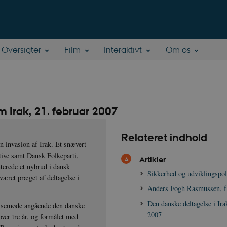
Oversigter
Film
Interaktivt
Om os
 Irak, 21. februar 2007
Relateret indhold
n invasion af Irak. Et snævert
ative samt Dansk Folkeparti,
Artikler
terede et nybrud i dansk
Sikkerhed og udviklingspoli
været præget af deltagelse i
Anders Fogh Rasmussen, f
Den danske deltagelse i Ira
essemøde angående den danske
2007
over tre år, og formålet med