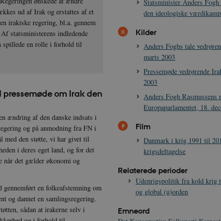
. Regeringen ønskede at ændre
Statsminister Anders Fog
kkes ud af Irak og erstattes af et
den ideologiske værdikamp
den irakiske regering, bl.a. gennem
Kilder
. Af statsministerens indledende
spillede en rolle i forhold til
Anders Foghs tale vedrøren
marts 2003
Pressemøde vedrørende Irak
2003
d pressemøde om Irak den
Anders Fogh Rasmussens ra
Europaparlamentet, 18. de
en ændring af den danske indsats i
Film
 regering og på anmodning fra FN i
 med den støtte, vi har givet til
Danmark i krig 1991 til 201
rheden i deres eget land, og for det
krigsdeltagelse
are når det gælder økonomi og
Relaterede perioder
Udenrigspolitik fra kold krig 
tid gennemført en folkeafstemning om
og global (u)orden
ent og dannet en samlingsregering.
tøtten, sådan at irakerne selv i
Emneord
ikkerhed og i forhold til