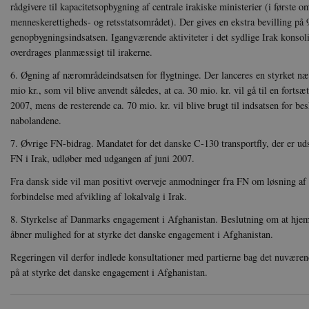
rådgivere til kapacitetsopbygning af centrale irakiske ministerier (i første
Navn
Navn
Ud
menneskerettigheds- og retsstatsområdet). Der gives en ekstra bevilling på 9
Navn
D
genopbygningsindsatsen. Igangværende aktiviteter i det sydlige Irak konsoli
cf_clearance
_cfuvid
Navn
Udbyde
VISITOR_INFO1_LIVE
Go
overdrages planmæssigt til irakerne.
VISITOR_PRIVACY_METAD
.y
nmstat
Siteim
.danmar
6. Øgning af nærområdeindsatsen for flygtninge. Der lanceres en styrket næ
NID
Go
mio kr., som vil blive anvendt således, at ca. 30 mio. kr. vil gå til en forts
.g
CloudFront-
.h5p.c
2007, mens de resterende ca. 70 mio. kr. vil blive brugt til indsatsen for besk
Key-Pair-Id
nabolandene.
YSC
Go
_gid
Google
.y
.danmar
7. Øvrige FN-bidrag. Mandatet for det danske C-130 transportfly, der er u
FN i Irak, udløber med udgangen af juni 2007.
h5pcomsession
danmark
Fra dansk side vil man positivt overveje anmodninger fra FN om løsning af 
forbindelse med afvikling af lokalvalg i Irak.
CloudFront-
.h5p.c
Signature
8. Styrkelse af Danmarks engagement i Afghanistan. Beslutning om at hjemta
vuid
Vimeo.
åbner mulighed for at styrke det danske engagement i Afghanistan.
.vimeo
Regeringen vil derfor indlede konsultationer med partierne bag det nuvære
CloudFront-
.h5p.c
Region
på at styrke det danske engagement i Afghanistan.
CloudFront-
.h5p.c
Policy