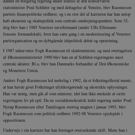
dannet en borgerlig regering under ledelse af den konservative
statsminister Poul Schlüter og med deltagelse af Venstre, blev Rasmussen
partiets finanspolitiske ordfører, og i en stor del af karrieren har han netop
haft økonomi og skattepolitik som centrale omdrejningspunkter. Som 32-
årig blev han i 1985 Venstres næstformand (under Uffe Ellemann-
Jensens formandskab), hvor han satte gang i en modernisering af Venstres
partiorganisation og en dybtgående idépolitisk debat og oprustning.
I 1987 udnævntes Fogh Rasmussen til skatteminister, og med overtagelsen
af Økonomiministeriet 1990 blev han en af Schlüter-regeringens mest
centrale aktører. Bl.a. blev han Danmarks forhandler af Den Økonomiske
og Monetære Union.
Anders Fogh Rasmussen led nederlag i 1992, da et folketingsflertal mente,
at han havde givet Folketinget ufyldestgørende og ukorrekte oplysninger.
Han var uenig, men gik af som minister, idet han ikke ønskede at sætte
regeringens liv på spil. Da en socialdemokratisk ledet regering under Poul
Nyrup Rasmussen efter Tamilsagen overtog magten i januar 1993, blev
Fogh Rasmussen som politisk ordfører 1992-98 Venstres spydspids i
oppositionen.
Undervejs i sin karriere har han foretaget overraskende skift. Mens han i