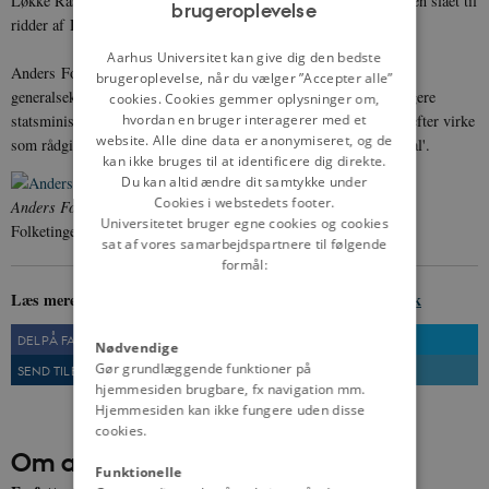
Løkke Rasmussen. Kort herefter, 7.4.2009, blev Fogh Rasmussen slået til
brugeroplevelse
ENGLISH
ridder af Dannebrogordenens storkors.
DANISH
Aarhus Universitet kan give dig den bedste
Anders Fogh Rasmussen overtog formelt posten som NATO's
brugeroplevelse, når du vælger ”Accepter alle”
generalsekretær 1.8. 2009 og afløstes 1.10. 2014 af Norges tidligere
cookies. Cookies gemmer oplysninger om,
hvordan en bruger interagerer med et
statsminister Jens Stoltenberg. Anders Fogh Rasmussen vil herefter virke
website. Alle dine data er anonymiseret, og de
som rådgiver i sin egen konsulentvirksomhed, 'Rasmussen Global'.
kan ikke bruges til at identificere dig direkte.
Du kan altid ændre dit samtykke under
Cookies i webstedets footer.
Anders Fogh Rasmussen.
Foto: Fotograf Henrik Sørensen 2009,
Universitetet bruger egne cookies og cookies
Folketingets Bibliotek og Arkiv
sat af vores samarbejdspartnere til følgende
formål:
Læs mere om Anders Fogh Rasmussen på
denstoredanske.dk
DEL PÅ FACEBOOK
DEL PÅ TWITTER
Nødvendige
Gør grundlæggende funktioner på
SEND TIL EN VEN
UDSKRIV
hjemmesiden brugbare, fx navigation mm.
Hjemmesiden kan ikke fungere uden disse
cookies.
Om artiklen
Funktionelle