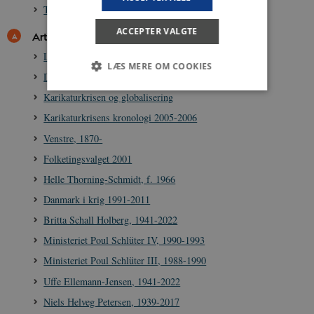
Terrorlove og Muhammed-krise, 2001-2006
ACCEPTER VALGTE
Artikler
Lars Løkke Rasmussen, 1964-
LÆS MERE OM COOKIES
Dansk Folkeparti, 1995-
Karikaturkrisen og globalisering
Karikaturkrisens kronologi 2005-2006
Nødvendige
Statistiske
Marketing
Venstre, 1870-
Funktionelle
Uklassificerede
Folketingsvalget 2001
Nødvendige cookies hjælper med at gøre
hjemmesiden brugbar ved at aktivere nogle
Helle Thorning-Schmidt, f. 1966
grundlæggende funktioner som navigation mm.
Hjemmesiden kan ikke fungerer uden disse
Danmark i krig 1991-2011
cookies.
Britta Schall Holberg, 1941-2022
Navn
Udbyder / Domæne
Udløb
Ministeriet Poul Schlüter IV, 1990-1993
be_typo_user
Session
TYPO3 Association
Ministeriet Poul Schlüter III, 1988-1990
.danmarkshistorien.dk
Uffe Ellemann-Jensen, 1941-2022
Niels Helveg Petersen, 1939-2017