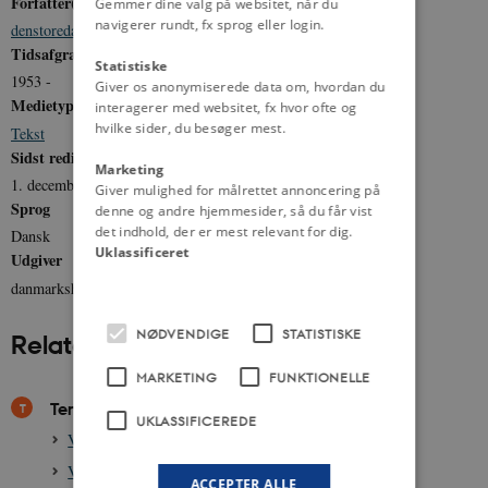
Forfatter(e)
Gemmer dine valg på websitet, når du
navigerer rundt, fx sprog eller login.
denstoredanske.dk
Tidsafgrænsning
Statistiske
1953 -
Giver os anonymiserede data om, hvordan du
Medietype
interagerer med websitet, fx hvor ofte og
hvilke sider, du besøger mest.
Tekst
Sidst redigeret
Marketing
1. december 2014
Giver mulighed for målrettet annoncering på
Sprog
denne og andre hjemmesider, så du får vist
det indhold, der er mest relevant for dig.
Dansk
Uklassificeret
Udgiver
danmarkshistorien.dk
NØDVENDIGE
STATISTISKE
Relateret indhold
MARKETING
FUNKTIONELLE
Temaer
UKLASSIFICEREDE
Valgtema: Nyrup-tiden 1993-2001
Valgtema: Regeringer efter 2001
ACCEPTER ALLE