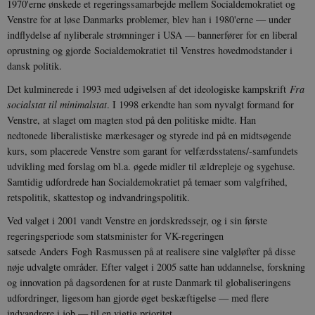
1970'erne ønskede et regeringssamarbejde mellem Socialdemokratiet og
Venstre for at løse Danmarks problemer, blev han i 1980'erne — under
indflydelse af nyliberale strømninger i USA — bannerfører for en liberal
oprustning og gjorde Socialdemokratiet til Venstres hovedmodstander i
dansk politik.
Det kulminerede i 1993 med udgivelsen af det ideologiske kampskrift
Fra
socialstat til minimalstat
. I 1998 erkendte han som nyvalgt formand for
Venstre, at slaget om magten stod på den politiske midte. Han
nedtonede liberalistiske mærkesager og styrede ind på en midtsøgende
kurs, som placerede Venstre som garant for velfærdsstatens/-samfundets
udvikling med forslag om bl.a. øgede midler til ældrepleje og sygehuse.
Samtidig udfordrede han Socialdemokratiet på temaer som valgfrihed,
retspolitik, skattestop og indvandringspolitik.
Ved valget i 2001 vandt Venstre en jordskredssejr, og i sin første
regeringsperiode som statsminister for VK-regeringen
satsede Anders Fogh Rasmussen på at realisere sine valgløfter på disse
nøje udvalgte områder. Efter valget i 2005 satte han uddannelse, forskning
og innovation på dagsordenen for at ruste Danmark til globaliseringens
udfordringer, ligesom han gjorde øget beskæftigelse — med flere
indvandrere i job — til en vigtig prioritet.