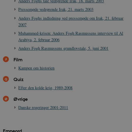
Anders Foghs tale vedrørende Irak, 18. marts 2003
CookieScriptConsent
1 år
CookieScript
danmarkshistorien.dk
Pressemøde vedrørende Irak, 21. marts 2003
Anders Foghs indledning ved pressemøde om Irak, 21. februar
2007
Muhammed-krisen: Anders Fogh Rasmussens interview til Al
Arabiya, 2. februar 2006
Anders Fogh Rasmussens grundlovstale, 5. juni 2001
XSRF-TOKEN
danmarkshistoriendk.h5p.com
1 dag
Film
Kampen om historien
Quiz
Efter den kolde krig, 1989-2008
__cf_bm
30
Cloudflare Inc.
minutte
.vimeo.com
Øvrige
Danske regeringer 2001-2011
Emneord