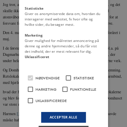
Jeg tror, at hvis vor frihed igen bliver truet, så vil vi forsvare den. og det
Statistiske
skulle ikke undre mig, om mange af de unge, der protesterer mod
Giver os anonymiserede data om, hvordan du
atomvåben, netop vil være forrest med deres eget liv som indsats for at
interagerer med websitet, fx hvor ofte og
forsvare friheden. De har vist selvstændighed og vilje til at overleve.
hvilke sider, du besøger mest.
Den 4. maj 1945 sprang friheden ud og blomstrede om kap med foråret i
Marketing
maj.
Giver mulighed for målrettet annoncering på
denne og andre hjemmesider, så du får vist
I de første befrielsesdage fik vi
[15]
mange
vagtopgaver. Jeg var bl.a. på
det indhold, der er mest relevant for dig.
Dagmarhus - tænk at være her i den bygning - på Rådhuspladsen, der
Uklassificeret
under hele krigen indgød frygt blot vi hørte navnet. Nu var tyskerne væk.
Og Domhuset på Gl. Torv. Her oplevede vi en slags revolutionsstemning.
Retslokalerne var bemandet
[16]
med modstandsfolk med frihedsarmbind,
NØDVENDIGE
STATISTISKE
med hjælme og våben. Hippofolk, tyskerhåndlangere og alt,
MARKETING
FUNKTIONELLE
hvad der havde gået nazisternes ærinde, blev hevet igennem retslokalerne
og blev forhørt.
[17]
Ikke altid med de bedste metoder. Udenfor Domhuset
UKLASSIFICEREDE
var store menneskemængder, der krævede hævn.
Harmen
[18]
var
helt ukontrollabel - og mange løb af sporet. De havde
ACCEPTER ALLE
måske haft smertelige tab.