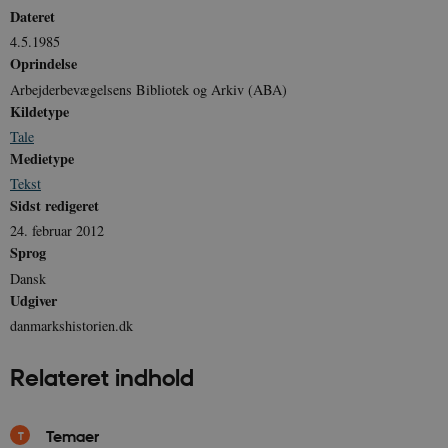
Dateret
Udbyder /
Navn
Udløb
Beskrivelse
4.5.1985
Domæne
Udbyder /
Udbyder /
Navn
Navn
Udløb
Udløb
Beskrivelse
Besk
Oprindelse
Domæne
Domæne
cf_clearance
1 år
Podbean
Cloudflare,
Navn
Udbyder / Domæne
Udløb
B
Arbejderbevægelsens Bibliotek og Arkiv (ABA)
VISITOR_INFO1_LIVE
_cfuvid
Inc.
.vimeo.com
6
Session
Denne cooki
Google LLC
.podbean.com
måneder
indstilles af 
.youtube.com
nmstat
1 år 1
D
Kildetype
Siteimprove A/S
for at holde s
VISITOR_PRIVACY_METADATA
6
YouTube
måned
S
.danmarkshistorien.dk
brugerpræfer
Tale
måneder
.youtube.com
r
for Youtube-
d
Medietype
videoer, der e
a
indlejret i
h
Tekst
websteder; d
b
Sidst redigeret
også afgøre,
h
webstedsbes
t
24. februar 2012
bruger den ny
gamle version
CloudFront-
.h5p.com
Session
A
Sprog
Youtube-
Key-Pair-Id
grænsefladen
Dansk
_gid
1 dag
D
Google LLC
Udgiver
NID
6
Denne cooki
Google LLC
k
.danmarkshistorien.dk
måneder
indstilles af
.google.com
U
danmarkshistorien.dk
3 dage
DoubleClick 
D
ejes af Google
e
at hjælpe med
f
Relateret indhold
oprette en pro
i
dine interess
t
vise dig relev
D
annoncer på 
o
websteder.
v
Temaer
s