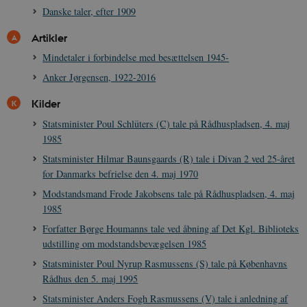
YSC
Session
Denne cooki
Google LLC
Danske taler, efter 1909
indstilles af
.youtube.com
h5pcomsession
danmarkshistoriendk.h5p.com
1 dag
A
YouTube til a
visninger af
Artikler
CloudFront-
.h5p.com
Session
A
indlejrede vi
Signature
Mindetaler i forbindelse med besættelsen 1945-
vuid
1 år 1
D
Vimeo.com Inc.
Anker Jørgensen, 1922-2016
måned
V
.vimeo.com
p
Kilder
CloudFront-
.h5p.com
Session
A
Region
Statsminister Poul Schlüters (C) tale på Rådhuspladsen, 4. maj
CloudFront-
.h5p.com
Session
A
1985
Policy
Statsminister Hilmar Baunsgaards (R) tale i Divan 2 ved 25-året
_ga_7J1SYH77RJ
.danmarkshistorien.dk
1 år 1
G
for Danmarks befrielse den 4. maj 1970
måned
Modstandsmand Frode Jakobsens tale på Rådhuspladsen, 4. maj
_ga
1 år 1
D
Google LLC
måned
k
.danmarkshistorien.dk
1985
U
s
Forfatter Børge Houmanns tale ved åbning af Det Kgl. Biblioteks
i
udstilling om modstandsbevægelsen 1985
a
a
c
Statsminister Poul Nyrup Rasmussens (S) tale på Københavns
s
Rådhus den 5. maj 1995
b
e
Statsminister Anders Fogh Rasmussens (V) tale i anledning af
n