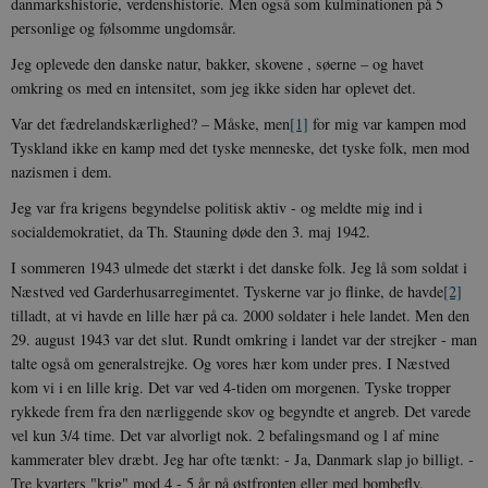
danmarkshistorie, verdenshistorie. Men også som kulminationen på 5
personlige og følsomme ungdomsår.
Jeg oplevede den danske natur, bakker, skovene , søerne – og havet
omkring os med en intensitet, som jeg ikke siden har oplevet det.
Var det fædrelandskærlighed? – Måske, men
[1]
for mig var kampen mod
Tyskland ikke en kamp med det tyske menneske, det tyske folk, men mod
nazismen i dem.
Jeg var fra krigens begyndelse politisk aktiv - og meldte mig ind i
socialdemokratiet, da Th. Stauning døde den 3. maj 1942.
I sommeren 1943 ulmede det stærkt i det danske folk. Jeg lå som soldat i
Næstved ved Garderhusarregimentet. Tyskerne var jo flinke, de havde
[2]
tilladt, at vi havde en lille hær på ca. 2000 soldater i hele landet. Men den
29. august 1943 var det slut. Rundt omkring i landet var der strejker - man
talte også om generalstrejke. Og vores hær kom under pres. I Næstved
kom vi i en lille krig. Det var ved 4-tiden om morgenen. Tyske tropper
rykkede frem fra den nærliggende skov og begyndte et angreb. Det varede
vel kun 3/4 time. Det var alvorligt nok. 2 befalingsmand og l af mine
kammerater blev dræbt. Jeg har ofte tænkt: - Ja, Danmark slap jo billigt. -
Tre kvarters "krig" mod 4 - 5 år på østfronten eller med bombefly.