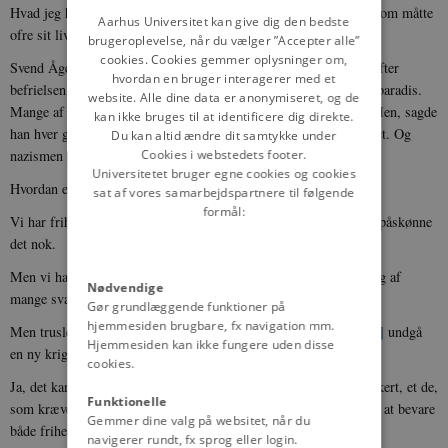
Hvad jeg her fortæller, er jo, som vi alle ved, blot en af mange, som måtte
DANISH
Aarhus Universitet kan give dig den bedste
ofre sit liv.
brugeroplevelse, når du vælger ”Accepter alle”
cookies. Cookies gemmer oplysninger om,
Svend Åge spekulerede meget på, hvordan Danmark ville se ud efter
hvordan en bruger interagerer med et
befrielsen. Han var jordbunden nok til at forstå, at det ikke blev paradis.
website. Alle dine data er anonymiseret, og de
Mange af de samme modsætninger ville nok folde sig ud igen. Men, sagde
kan ikke bruges til at identificere dig direkte.
han hver gang, det må trods alt blive bedre. Vi må have lært noget. Og
Du kan altid ændre dit samtykke under
nazismen må være død for evigt.
Cookies i webstedets footer.
Universitetet bruger egne cookies og cookies
Hvordan er det så gået?
sat af vores samarbejdspartnere til følgende
formål:
Vi har frihed, vi har politisk demokrati, vi har fred. Vi kan ikke påskønne
det nok.
Men vi har meget at slås imod - og for. Vort eget land lider stadig af
Nødvendige
mange svagheder - der er meget, der skal gøres.
[11]
Gør grundlæggende funktioner på
hjemmesiden brugbare, fx navigation mm.
Men truslen, risikoen, udefra er stor. Hvad skal vi gøre for at
[12]
undgå
Hjemmesiden kan ikke fungere uden disse
en ny krig? Kan vi uden videre bruge erfaringerne fra 1940-45?
cookies.
Ja, det kan vi nok
[13]
til en vis grad. Men
[14]
det er fx ikke sikkert, et de,
Funktionelle
som kræver de største, de skrappeste våben, også er de bedste til at bevare
Gemmer dine valg på websitet, når du
både friheden og freden.
navigerer rundt, fx sprog eller login.