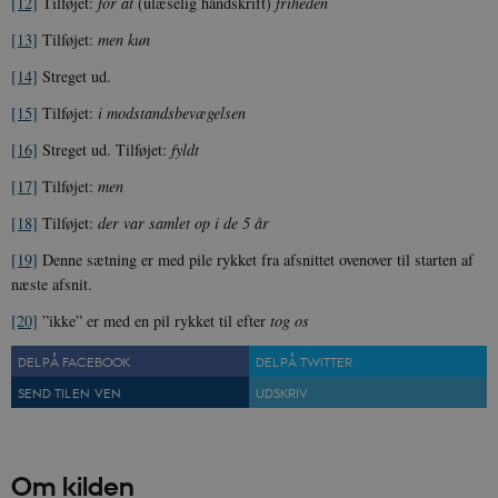
[12]
Tilføjet:
for at
(ulæselig håndskrift)
friheden
[13]
Tilføjet:
men kun
[14]
Streget ud.
[15]
Tilføjet:
i modstandsbevægelsen
[16]
Streget ud. Tilføjet:
fyldt
XSRF-TOKEN
danmarkshistoriendk.h5p.com
1 dag
[17]
Tilføjet:
men
[18]
Tilføjet:
der var samlet op i de 5 år
[19]
Denne sætning er med pile rykket fra afsnittet ovenover til starten af
næste afsnit.
__cf_bm
30
Cloudflare Inc.
[20]
”ikke” er med en pil rykket til efter
tog os
minutte
.vimeo.com
DEL PÅ FACEBOOK
DEL PÅ TWITTER
SEND TIL EN VEN
UDSKRIV
Om kilden