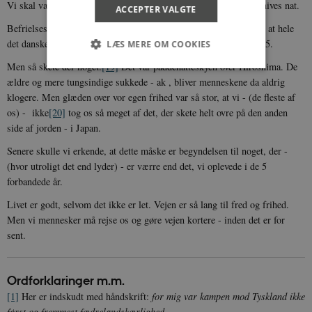
Vi skal være lykkelige for, at det hele ikke endte med de lange knives nat.
ACCEPTER VALGTE
Befrielsesrusen lagde sig. Nogle fik tømmermænd. Men jeg tror, at hele
det danske folk glædede sig inderligt i den herlige sommer – 1945.
LÆS MERE OM COOKIES
Men så skete der noget.
[19]
Det var paddehatteskyen over Hiroshima. De
ældre og mere tungsindige sukkede - ak , bliver menneskene da aldrig
klogere. Men glæden over vor egen frihed var så stor, at vi - (de fleste af
Nødvendige
Statistiske
Marketing
os) - ikke
[20]
tog os så meget af det, der skete helt ovre på den anden
Funktionelle
Uklassificerede
side af jorden - i Japan.
Nødvendige cookies hjælper med at gøre
Senere skulle vi erkende, at dette måske er begyndelsen til noget, der -
hjemmesiden brugbar ved at aktivere nogle
grundlæggende funktioner som navigation mm.
(hvor utroligt det end lyder) - er værre end det, vi oplevede i de 5
Hjemmesiden kan ikke fungerer uden disse
forbandede år.
cookies.
Livet er godt, selvom det ikke er let. Vejen er så lang til fred og frihed.
Navn
Udbyder / Domæne
Udløb
Men vi mennesker må rejse os og gøre vejen kortere - inden det er for
be_typo_user
Session
TYPO3 Association
sent.
.danmarkshistorien.dk
Ordforklaringer m.m.
[1]
Her er indskudt med håndskrift:
for mig var kampen mod Tyskland ikke
først og fremmest fædrelandskærlighed.