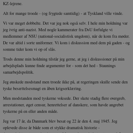
KZ-lejrene.
Alt for mange troede - (og frygtede samtidig) - at Tyskland ville vinde.
Vi var meget dobbelte. Det var jeg nok også selv. I hele min holdning var
jeg ivrig anti-nazist. Med nogle kammerater fra DsU forfulgte vi
medlemmer af NSU (national-socialistisk ungdom), når de kom fra møder.
De var altid i sorte uniformer. Vi kom i diskussion med dem på gaden - og
somme tider kom vi op of slås.
Trods denne min holdning tilstår jeg gerne, at jeg i diskussioner på min
arbejdsplads kunne finde argumenter for - som det hed - Staunings
samarbejdspolitik.
Jeg ønskede modstand men troede ikke på, at regeringen skulle sende den
tyske besættelsesmagt en åben krigserklæring.
Men modstanden mod tyskerne voksede. Der skete stadig flere overgreb,
arrestationer, øget censur, henrettelser af danskere, som havde angrebet
tyskerne på en eller anden måde.
Jeg var 17 år, da Danmark blev besat og 22 år den 4. maj 1945. Jeg
oplevede disse år både som et stykke dramatisk historie -