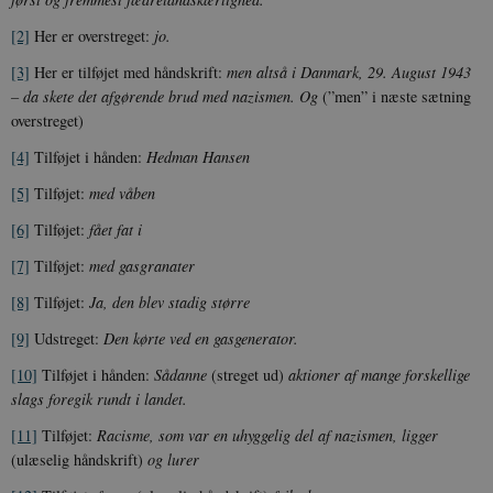
[2]
Her er overstreget:
jo.
sp_t
1 år
Spotify Inc.
.spotify.com
[3]
Her er tilføjet med håndskrift:
men altså i Danmark, 29. August 1943
– da skete det afgørende brud med nazismen. Og
(”men” i næste sætning
overstreget)
[4]
Tilføjet i hånden:
Hedman Hansen
sp_landing
1 dag
Spotify Inc.
[5]
Tilføjet:
med våben
.spotify.com
[6]
Tilføjet:
fået fat i
[7]
Tilføjet:
med gasgranater
[8]
Tilføjet:
Ja, den blev stadig større
JSESSIONID
Session
Oracle Corporation
.nr-data.net
[9]
Udstreget:
Den kørte ved en gasgenerator.
[10]
Tilføjet i hånden:
Sådanne
(streget ud)
aktioner af mange forskellige
slags foregik rundt i landet.
[11]
Tilføjet:
Racisme, som var en uhyggelig del af nazismen, ligger
(ulæselig håndskrift)
og lurer
CookieScriptConsent
1 år
CookieScript
danmarkshistorien.dk