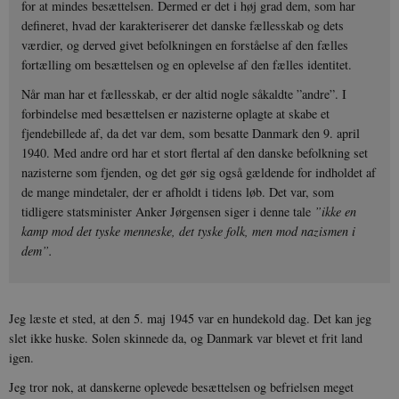
for at mindes besættelsen. Dermed er det i høj grad dem, som har
defineret, hvad der karakteriserer det danske fællesskab og dets
værdier, og derved givet befolkningen en forståelse af den fælles
fortælling om besættelsen og en oplevelse af den fælles identitet.
Når man har et fællesskab, er der altid nogle såkaldte ”andre”. I
forbindelse med besættelsen er nazisterne oplagte at skabe et
fjendebillede af, da det var dem, som besatte Danmark den 9. april
1940. Med andre ord har et stort flertal af den danske befolkning set
nazisterne som fjenden, og det gør sig også gældende for indholdet af
de mange mindetaler, der er afholdt i tidens løb. Det var, som
tidligere statsminister Anker Jørgensen siger i denne tale
”ikke en
kamp mod det tyske menneske, det tyske folk, men mod nazismen i
dem”.
Jeg læste et sted, at den 5. maj 1945 var en hundekold dag. Det kan jeg
slet ikke huske. Solen skinnede da, og Danmark var blevet et frit land
igen.
Jeg tror nok, at danskerne oplevede besættelsen og befrielsen meget