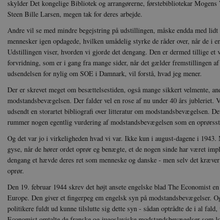
skylder Det kongelige Bibliotek og arrangørerne, førstebibliotekar Mogens
Steen Bille Larsen, megen tak for deres arbejde.
Andre vil se med mindre begejstring på udstillingen, måske endda med lidt 
mennesker igen opdagede, hvilken umådelig styrke de råder over, når de i e
Udstillingen viser, hvorden vi gjorde det dengang. Den er dermed tillige et
forvridning, som er i gang fra mange sider, når det gælder fremstillingen af
udsendelsen for nylig om SOE i Damnark, vil forstå, hvad jeg mener.
Der er skrevet meget om besættelsestiden, også mange sikkert velmente, a
modstandsbevægelsen. Der falder vel en rose af nu under 40 års jubleriet. V
udsendt en storartet bibliografi over litteratur om modstandsbevægelsen. Det 
rummer nogen egentlig vurdering af modstandsbevægelsen som en oprørsstyr
Og det var jo i virkeligheden hvad vi var. Ikke kun i august-dagene i 1943
gyse, når de hører ordet oprør eg benægte, et de nogen sinde har været impli
dengang et hævde deres ret som menneske og danske - men selv det kræver a
oprør.
Den 19. februar 1944 skrev det højt ansete engelske blad The Economist en 
Europe. Den giver et fingerpeg em engelsk syn på modstandsbevægelser. Og d
politikere fuldt ud kunne tilslutte sig dette syn - sådan optrådte de i al fald
Economist omtalte de franske og jugoslaviske modstandsbevægelser som lov