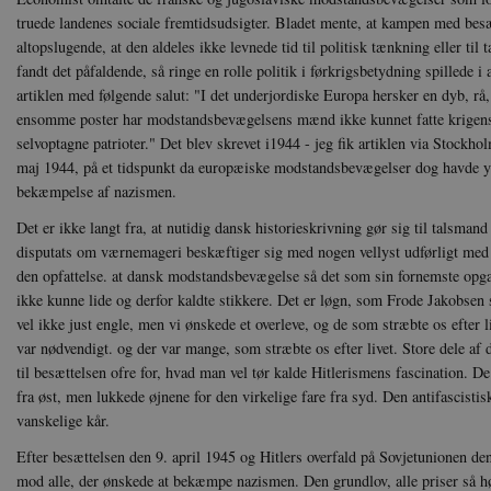
truede landenes sociale fremtidsudsigter. Bladet mente, at kampen med besæt
altopslugende, at den aldeles ikke levnede tid til politisk tænkning eller til 
fandt det påfaldende, så ringe en rolle politik i førkrigsbetydning spillede i 
artiklen med følgende salut: "I det underjordiske Europa hersker en dyb, rå, 
ensomme poster har modstandsbevægelsens mænd ikke kunnet fatte krigens 
selvoptagne patrioter." Det blev skrevet i1944 - jeg fik artiklen via Stockh
maj 1944, på et tidspunkt da europæiske modstandsbevægelser dog havde yde
bekæmpelse af nazismen.
Det er ikke langt fra, at nutidig dansk historieskrivning gør sig til talsma
disputats om værnemageri beskæftiger sig med nogen vellyst udførligt med 
den opfattelse. at dansk modstandsbevægelse så det som sin fornemste opgave
ikke kunne lide og derfor kaldte stikkere. Det er løgn, som Frode Jakobsen s
vel ikke just engle, men vi ønskede et overleve, og de som stræbte os efter li
var nødvendigt. og der var mange, som stræbte os efter livet. Store dele af 
til besættelsen ofre for, hvad man vel tør kalde Hitlerismens fascination. 
fra øst, men lukkede øjnene for den virkelige fare fra syd. Den antifascist
vanskelige kår.
Efter besættelsen den 9. april 1945 og Hitlers overfald på Sovjetunionen den
mod alle, der ønskede at bekæmpe nazismen. Den grundlov, alle priser så høj