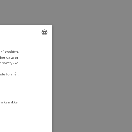
ENGLISH
e” cookies.
ine data er
DANISH
it samtykke
nde formål:
n kan ikke