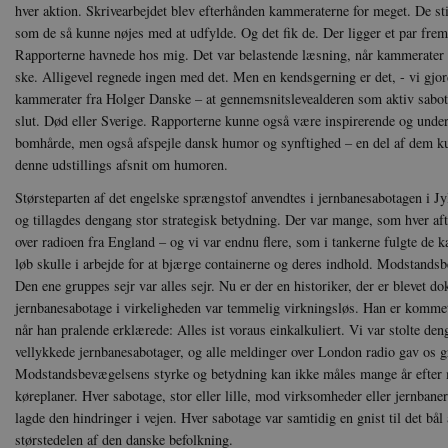
hver aktion. Skrivearbejdet blev efterhånden kammeraterne for meget. De stil
Navn
Navn
Ud
Navn
D
som de så kunne nøjes med at udfylde. Og det fik de. Der ligger et par fre
cf_clearance
_cfuvid
Navn
Udbyde
Rapporterne havnede hos mig. Det var belastende læsning, når kammerater v
VISITOR_INFO1_LIVE
Go
VISITOR_PRIVACY_METAD
.y
nmstat
Siteim
ske. Alligevel regnede ingen med det. Men en kendsgerning er det, - vi g
.danmar
kammerater fra Holger Danske – at gennemsnitslevealderen som aktiv sabotø
NID
Go
slut. Død eller Sverige. Rapporterne kunne også være inspirerende og und
.g
CloudFront-
.h5p.c
bomhårde, men også afspejle dansk humor og synftighed – en del af dem ku
Key-Pair-Id
denne udstillings afsnit om humoren.
YSC
Go
_gid
Google
.y
.danmar
Størsteparten af det engelske sprængstof anvendtes i jernbanesabotagen i J
og tillagdes dengang stor strategisk betydning. Der var mange, som hver afte
over radioen fra England – og vi var endnu flere, som i tankerne fulgte de k
h5pcomsession
danmark
løb skulle i arbejde for at bjærge containerne og deres indhold. Modstand
CloudFront-
.h5p.c
Den ene gruppes sejr var alles sejr. Nu er der en historiker, der er blevet dok
Signature
jernbanesabotage i virkeligheden var temmelig virkningsløs. Han er kommet ti
vuid
Vimeo.
når han pralende erklærede: Alles ist voraus einkalkuliert. Vi var stolte d
.vimeo
vellykkede jernbanesabotager, og alle meldinger over London radio gav os gr
CloudFront-
.h5p.c
Region
Modstandsbevægelsens styrke og betydning kan ikke måles mange år efter
køreplaner. Hver sabotage, stor eller lille, mod virksomheder eller jernban
CloudFront-
.h5p.c
Policy
lagde den hindringer i vejen. Hver sabotage var samtidig en gnist til det bål
størstedelen af den danske befolkning.
_ga_7J1SYH77RJ
.danmar