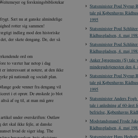
 Weitemeyer og forskningsbibliotekar
Statsminister Poul Nyrup 
tale på Københavns Rådhus
frygt. Sæt nu at ganske almindelige
1995
nighed rotter sig sammen!
Statsminister Poul Schlüter
 vægtigt indlæg mod den historiske
Rådhuspladsen, 4. maj 198
 det, der skete dengang. De, der så
Statsminister Poul Schlüter
Rådhuspladsen, 4. maj 198
nerkendende ord om
Anker Jørgensens (S) tale 
ore to værter har netop i dag
mindegudstjenesten den 4.
er interessant at notere, at den ikke
Statsminister Poul Nyrup 
ke på nationalt og socialt plan.
tale på Københavns Rådhus
. Mange gode venner fra dengang vil
1995
ceret i et oprør. De ønskede jo blot
Statsminister Anders Fog
ltså af og til, at man må gøre
tale i anledning af 60-året
befrielse, Københavns Råd
artikel under overskriften: Outlaw
Modstandsmand Frode Jako
et skal ikke fejle, at danske
Rådhuspladsen, 4. maj 198
, uanset hvad de siger idag. The
Statsminister Hans Hedtofts
løse bevægelser, hvis eksistens