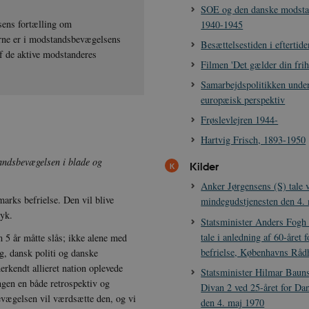
SOE og den danske modsta
ens fortælling om
1940-1945
erne er i modstandsbevægelsens
Besættelsestiden i eftertide
af de aktive modstanderes
Filmen 'Det gælder din frih
Samarbejdspolitikken under
europæisk perspektiv
Frøslevlejren 1944-
Hartvig Frisch, 1893-1950
andsbevægelsen i blade og
Kilder
Anker Jørgensens (S) tale 
marks befrielse. Den vil blive
mindegudstjenesten den 4.
yk.
Statsminister Anders Fog
tale i anledning af 60-året
 5 år måtte slås; ikke alene med
befrielse, Københavns Råd
g, dansk politi og danske
rkendt allieret nation oplevede
Statsminister Hilmar Bauns
ngen en både retrospektiv og
Divan 2 ved 25-året for Da
vægelsen vil værdsætte den, og vi
den 4. maj 1970