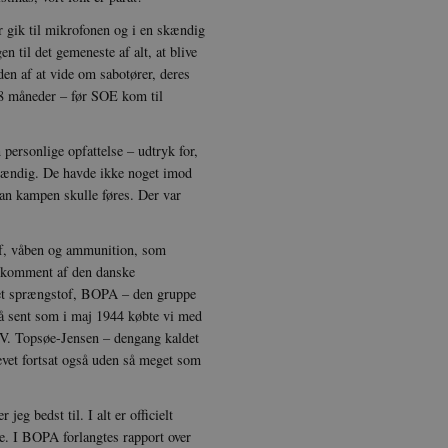
rer uden disse cookies.
r gik til mikrofonen og i en skændig
dbyder / Domæne
Udløb
Beskrivelse
n til det gemeneste af alt, at blive
Session
Denne cookie sættes af vores CMS-udbyder, 
PO3 Association
den af at vide om sabotører, deres
identificere en backend-session, når en bac
anmarkshistorien.dk
j 8 måneder – før SOE kom til
TYPO3 eller Frontend.
1 år
Krævet for at sikre funktionaliteten af det i
otify Inc.
Dette resulterer ikke i funktionalitet på tvæ
potify.com
ersonlige opfattelse – udtryk for,
1 dag
Krævet for at sikre funktionaliteten af det i
otify Inc.
tændig. De havde ikke noget imod
Dette resulterer ikke i funktionalitet på tvæ
potify.com
an kampen skulle føres. Der var
Session
Generel formål platform session cookie, bru
acle Corporation
JSP. Bruges normalt til at opretholde en a
r-data.net
serveren.
of, våben og ammunition, som
1 år
Denne cookie bruges af Cookie-Script.com-tj
velkomment af den danske
okieScript
præferencer om samtykke til besøgende. De
nmarkshistorien.dk
det sprængstof, BOPA – den gruppe
Cookie-Script.com cookiebanner fungerer ko
Så sent som i maj 1944 købte vi med
nmarkshistoriendk.h5p.com
1 dag
Denne cookie er skrevet for at hjælpe med 
r V. Topsøe-Jensen – dengang kaldet
forhindre forfalskningsangreb på tværs af 
vet fortsat også uden så meget som
30
Denne cookie bruges til at skelne mellem m
oudflare Inc.
minutter
gavnligt for hjemmesiden for at lave gyldig
imeo.com
deres hjemmeside.
g bedst til. I alt er officielt
re. I BOPA forlangtes rapport over