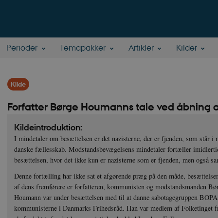
Perioder
Temapakker
Artikler
Kilder
Kilde
Forfatter Børge Houmanns tale ved åbning a
Kildeintroduktion:
I mindetaler om besættelsen er det nazisterne, der er fjenden, som står i
danske fællesskab. Modstandsbevægelsens mindetaler fortæller imidlerti
besættelsen, hvor det ikke kun er nazisterne som er fjenden, men også sa
Denne fortælling har ikke sat et afgørende præg på den måde, besættelsen
af dens fremførere er forfatteren, kommunisten og modstandsmanden B
Houmann var under besættelsen med til at danne sabotagegruppen BOPA,
kommunisterne i Danmarks Frihedsråd. Han var medlem af Folketinget f