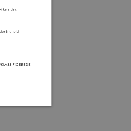
lke sider,
det indhold,
UKLASSIFICEREDE
som navigation mm.