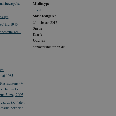
Medietype
ndsbevægelse,
Tekst
Sidst redigeret
ns lys
24. februar 2012
ed' fra 1946
Sprog
 besættelsen i
Dansk
Udgiver
danmarkshistorien.dk
ved
 maj 1985
h Rasmussens (V)
 for Danmarks
hus 5. maj 2005
gaards (R) tale i
nmarks befrielse