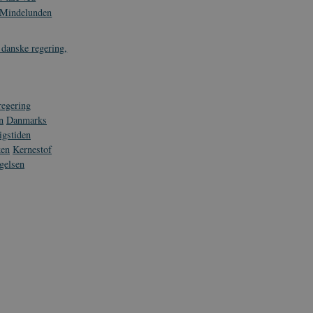
i Mindelunden
 danske regering,
regering
n
Danmarks
igstiden
ken
Kernestof
gelsen