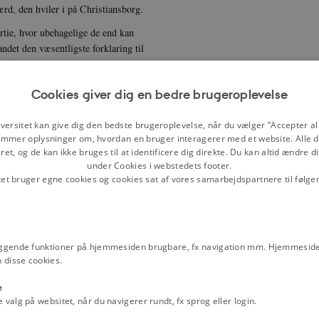
ærd, den hviler i på Christiansborg.
ortie, hvor ubehagelige de end kan
andet den væsentligste forklaring til
n foretog sig noget som helst ud
 side. Alligevel indfangede dansk
Cookies giver dig en bedre brugeroplevelse
entariske kommissions betænkning)
ler havde været, eller kunne tænkes
versitet kan give dig den bedste brugeroplevelse, når du vælger ”Accepter all
 var tilgift. Danmark var
mmer oplysninger om, hvordan en bruger interagerer med et website. Alle d
et, og de kan ikke bruges til at identificere dig direkte. Du kan altid ændre d
lle værksted kunne også præstere
under Cookies i webstedets footer.
tet bruger egne cookies og cookies sat af vores samarbejdspartnere til følge
ntrationslejren Horserød betroede han
ske mælketænder trukket ud. Men
 alligevel kaldet til at stemple
en og lære, at også i det fag
ggende funktioner på hjemmesiden brugbare, fx navigation mm. Hjemmeside
 disse cookies.
sættelsesmagten hidrørte fra en
 det, og det forklarer måske til
e
alg på websitet, når du navigerer rundt, fx sprog eller login.