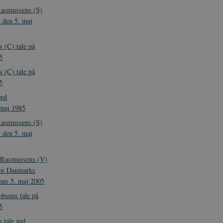
Rasmussens (S)
 den 5. maj
s (C) tale på
5
s (C) tale på
5
ved
 maj 1985
Rasmussens (S)
 den 5. maj
h Rasmussens (V)
 for Danmarks
hus 5. maj 2005
bsens tale på
5
 tale ved