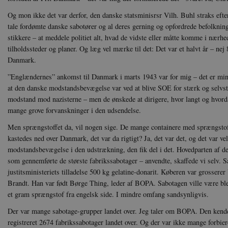
Hjemmesiden kan ikke funge
Og mon ikke det var derfor, den danske statsminisrsr Vilh. Buhl straks efte
Navn
U
tale fordømte danske sabotører og al deres gerning og opfordrede befolkninge
be_typo_user
TY
stikkere – at meddele politiet alt, hvad de vidste eller måtte komme i nærhe
.d
tilholdssteder og planer. Og læg vel mærke til det: Det var et halvt år – ne
Danmark.
sp_t
Sp
.s
”Englændernes” ankomst til Danmark i marts 1943 var for mig – det er min p
sp_landing
Sp
at den danske modstandsbevægelse var ved at blive SOE for stærk og selvs
.s
modstand mod nazisterne – men de ønskede at dirigere, hvor langt og hvord
JSESSIONID
Or
mange grove forvanskninger i den udsendelse.
.n
Men sprængstoffet da, vil nogen sige. De mange containere med sprængst
CookieScriptConsent
kastedes ned over Danmark, det var da rigtigt? Ja, det var det, og det var 
Co
da
modstandsbevægelse i den udstrækning, den fik del i det. Hovedparten af 
som gennemførte de største fabrikssabotager – anvendte, skaffede vi selv. 
XSRF-TOKEN
da
justitsministeriets tilladelse 500 kg gelatine-donarit. Køberen var grossere
Brandt. Han var født Børge Thing, leder af BOPA. Sabotagen ville være ble
__cf_bm
Cl
et gram sprængstof fra engelsk side. I mindre omfang sandsynligvis.
.v
Der var mange sabotage-grupper landet over. Jeg taler om BOPA. Den kender je
registreret 2674 fabrikssabotager landet over. Og der var ikke mange forbie