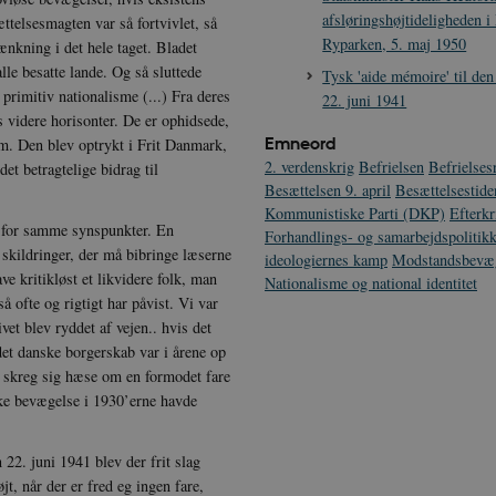
afsløringshøjtideligheden 
telsesmagten var så fortvivlet, så
Ryparken, 5. maj 1950
tænkning i det hele taget. Bladet
alle besatte lande. Og så sluttede
Tysk 'aide mémoire' til den
primitiv nationalisme (...) Fra deres
22. juni 1941
videre horisonter. De er ophidsede,
Emneord
olm. Den blev optrykt i Frit Danmark,
2. verdenskrig
Befrielsen
Befrielses
t betragtelige bidrag til
Besættelsen 9. april
Besættelsestide
Kommunistiske Parti (DKP)
Efterkr
nd for samme synspunkter. En
Forhandlings- og samarbejdspolitik
skildringer, der må bibringe læserne
ideologiernes kamp
Modstandsbevæ
 kritikløst et likvidere folk, man
Nationalisme og national identitet
å ofte og rigtigt har påvist. Vi var
vet blev ryddet af vejen.. hvis det
det danske borgerskab var i årene op
De skreg sig hæse om en formodet fare
iske bevægelse i 1930’erne havde
 22. juni 1941 blev der frit slag
t, når der er fred eg ingen fare,