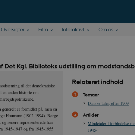
Oversigter
Film
Interaktivt
Om os
f Det Kgl. Biblioteks udstilling om modstan
Relateret indhold
 modsætning til det demokratiske
d en anden historie om
Temaer
marbejdspolitikerne.
Danske taler, efter 1909
 generelt er formidlet på, men en
Artikler
ørge Houmann (1902-1994). Børge
 og senere repræsenterede han
Mindetaler i forbindelse m
ra 1945-1947 og fra 1945-1955
1945-