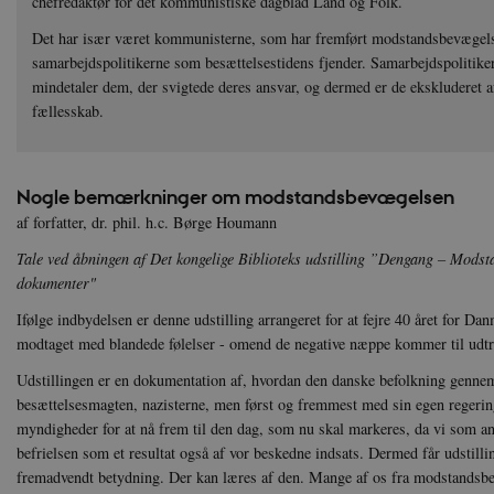
chefredaktør for det kommunistiske dagblad Land og Folk.
Det har især været kommunisterne, som har fremført modstandsbevægels
samarbejdspolitikerne som besættelsestidens fjender. Samarbejdspolitik
mindetaler dem, der svigtede deres ansvar, og dermed er de ekskluderet 
fællesskab.
Nogle bemærkninger om modstandsbevægelsen
af forfatter, dr. phil. h.c. Børge Houmann
Tale ved åbningen af Det kongelige Biblioteks udstilling ”Dengang – Modst
dokumenter"
Ifølge indbydelsen er denne udstilling arrangeret for at fejre 40 året for Dan
modtaget med blandede følelser - omend de negative næppe kommer til udtr
Udstillingen er en dokumentation af, hvordan den danske befolkning gennem
besættelsesmagten, nazisterne, men først og fremmest med sin egen regerin
myndigheder for at nå frem til den dag, som nu skal markeres, da vi som ane
befrielsen som et resultat også af vor beskedne indsats. Dermed får udstilli
fremadvendt betydning. Der kan læres af den. Mange af os fra modstandsbe