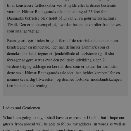
til at konstruere fællesskaber ved at hylde eller kritisere bestemte
værdier. Hilmar Baunsgaards tale i anledning af 25-året for
Danmarks befrielse blev holdt på Divan 2, en gourmetrestaurant i
Tivoli. Den er et eksempel på, hvordan bestemte værdier fremhæves
som særligt vigtige.
Baunsgaard gør i talen brug af flere af de retoriske elementer, som
kendetegner en mindetale, idet han definerer Danmark som et
demokratisk land, tegner et fjendebillede af nazisterne og til slut
forsøger at gøre status over den politiske udvikling siden 2.
verdenskrig og uddrage en lære af den, som er aktuel for samtiden –
dette ses i Hilmar Baunsgaards tale idet, han hylder kampen ”for en
menneskeværdig tilværelse”, og dermed fortolker modstandskampen
i en humanistisk retning.
Ladies and Gentlemen,
What I am going to say, I shall have to express in Danish, but I hope our
guests from abroad will be able to follow my address, in words as well as
substance, through the English translation of my manuscript .