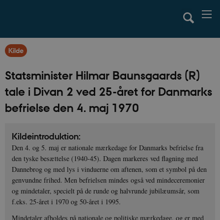
Kilde
Statsminister Hilmar Baunsgaards (R)
tale i Divan 2 ved 25-året for Danmarks
befrielse den 4. maj 1970
Kildeintroduktion:
Den 4. og 5. maj er nationale mærkedage for Danmarks befrielse fra
den tyske besættelse (1940-45). Dagen markeres ved flagning med
Dannebrog og med lys i vinduerne om aftenen, som et symbol på den
genvundne frihed. Men befrielsen mindes også ved mindeceremonier
og mindetaler, specielt på de runde og halvrunde jubilæumsår, som
f.eks. 25-året i 1970 og 50-året i 1995.
Mindetaler afholdes på nationale og politiske mærkedage, og er med