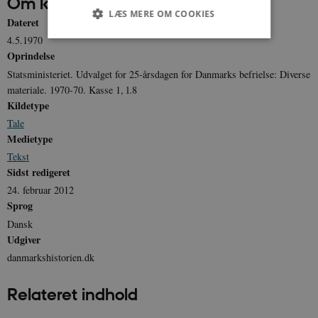
Om kilden
LÆS MERE OM COOKIES
Dateret
4.5.1970
Oprindelse
Nødvendige
Statistiske
Marketing
Statsministeriet. Udvalget for 25-årsdagen for Danmarks befrielse: Diverse
Funktionelle
Uklassificerede
materiale. 1970-70. Kasse 1, l.8
Kildetype
Nødvendige cookies hjælper med at gøre
Tale
hjemmesiden brugbar ved at aktivere nogle
grundlæggende funktioner som navigation mm.
Medietype
Hjemmesiden kan ikke fungerer uden disse
Tekst
cookies.
Sidst redigeret
Navn
Udbyder / Domæne
Udløb
24. februar 2012
be_typo_user
Session
TYPO3 Association
Sprog
.danmarkshistorien.dk
Dansk
Udgiver
danmarkshistorien.dk
Relateret indhold
sp_t
1 år
Spotify Inc.