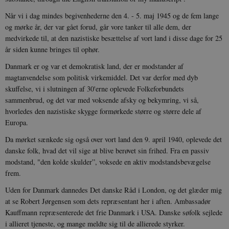
Når vi i dag mindes begivenhederne den 4. - 5. maj 1945 og de fem lange
og mørke år, der var gået forud, går vore tanker til alle dem, der
medvirkede til, at den nazistiske besættelse af vort land i disse dage for 25
år siden kunne bringes til ophør.
Danmark er og var et demokratisk land, der er modstander af
magtanvendelse som politisk virkemiddel. Det var derfor med dyb
skuffelse, vi i slutningen af 30'erne oplevede Folkeforbundets
sammenbrud, og det var med voksende afsky og bekymring, vi så,
hvorledes den nazistiske skygge formørkede større og større dele af
Europa.
Da mørket sænkede sig også over vort land den 9. april 1940, oplevede det
danske folk, hvad det vil sige at blive berøvet sin frihed. Fra en passiv
modstand, "den kolde skulder”, voksede en aktiv modstandsbevægelse
frem.
Uden for Danmark dannedes Det danske Råd i London, og det glæder mig
at se Robert Jørgensen som dets repræsentant her i aften. Ambassadør
Kauffmann repræsenterede det frie Danmark i USA. Danske søfolk sejlede
i allieret tjeneste, og mange meldte sig til de allierede styrker.