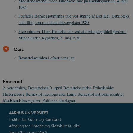
Modstandsmand Frode Jakobsens tale på Rådhuspladsen, 4. maj
1985
Forfatter Børge Houmanns tale ved åbning af Det Kgl. Biblioteks
udstilling om modstandsbevægelsen 1985
Statsminister Hans Hedtofts tale ved afsløringshøjtideligheden i
XSRF-TOKEN
danmarkshistoriendk.h5p.com
1 dag
Mindelunden Ryparken, 5. maj 1950
Quiz
Besættelsestiden i eftertidens lys
__cf_bm
30
Cloudflare Inc.
minutte
.vimeo.com
Emneord
2. verdenskrig
Besættelsen 9. april
Besættelsestiden
Frihedsrådet
Historiebrug
Kernestof ideologiernes kamp
Kernestof national identitet
Modstandsbevægelsen
Politiske ideologier
AARHUS UNIVERSITET
Institut for Kultur og Samfund
Afdeling for Historie og Klassiske Studier
Udbyder /
Navn
Udløb
Beskrivelse
Jens Chr. Skous Vej 5