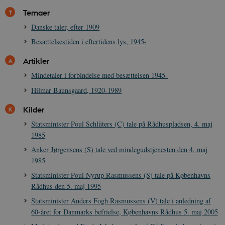
.spotify.com
Temaer
Danske taler, efter 1909
Besættelsestiden i eftertidens lys, 1945-
sp_landing
1 dag
Spotify Inc.
Artikler
.spotify.com
Mindetaler i forbindelse med besættelsen 1945-
Hilmar Baunsgaard, 1920-1989
Kilder
JSESSIONID
Session
Statsminister Poul Schlüters (C) tale på Rådhuspladsen, 4. maj
Oracle Corporation
.nr-data.net
1985
Anker Jørgensens (S) tale ved mindegudstjenesten den 4. maj
1985
Statsminister Poul Nyrup Rasmussens (S) tale på Københavns
Rådhus den 5. maj 1995
CookieScriptConsent
1 år
CookieScript
Statsminister Anders Fogh Rasmussens (V) tale i anledning af
danmarkshistorien.dk
60-året for Danmarks befrielse, Københavns Rådhus 5. maj 2005