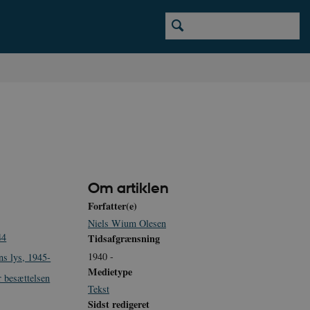
Om artiklen
Forfatter(e)
Niels Wium Olesen
44
Tidsafgrænsning
1940 -
ens lys, 1945-
Medietype
 besættelsen
Tekst
Sidst redigeret