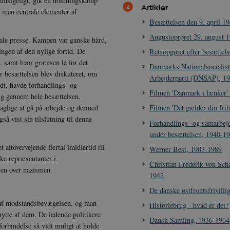
orudsigeligt, gik en holdningskamp
Artikler
, men centrale elementer af
Besættelsen den 9. april 1
Augustoprøret 29. august 
egale presse. Kampen var ganske hård,
ingen af den nylige fortid. De
Retsopgøret efter besættel
, samt hvor grænsen lå for det
Danmarks Nationalsocialist
r besættelsen blev diskuteret, om
Arbejderparti (DNSAP), 1
idt, havde forhandlings- og
Filmen 'Danmark i lænker'
sig gennem hele besættelsen.
aglige at gå på arbejde og dermed
Filmen 'Det gælder din frih
å vist sin tilslutning til denne
Forhandlings- og samarbejd
under besættelsen, 1940-1
altovervejende flertal imidlertid til
Werner Best, 1903-1989
ke repræsentanter i
Christian Frederik von Sch
ren over nazismen.
1942
De danske østfrontsfrivill
ne af modstandsbevægelsen, og man
Historiebrug - hvad er det?
nytte af dem. De ledende politikere
Dansk Samling, 1936-1964
rbindelse så vidt muligt at holde