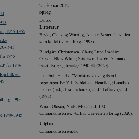
24. februar 2012
Sprog
940
Dansk
1943
Litteratur
sen, 1945-1955
Bryld, Claus og Warring, Anette: Besættelsestiden
iske
som kollektiv erindring (1998)
930-1945
Bundgård Christensen, Claus; Lund Joachim;
 fra 1945
Olesen, Niels Wium; Sørensen, Jakob: Danmark
ed' fra 1946
besat. Krig og hverdag 1940-45 (2020).
spolitikken
Lundbak, Henrik: "Modstandsbevægelsen i
945
regeringen 1945" i Dethlefsen, Henrik og Lundbak,
Henrik (red.): Fra mellemkrigstid til efterkrigstid
(1998).
alburg, 1906-
Wium Olesen, Niels: Modstand, 100
danmarkshistorier, Aarhus Universitetsforlag (2020).
ige 1940-1945
Udgiver
danmarkshistorien.dk