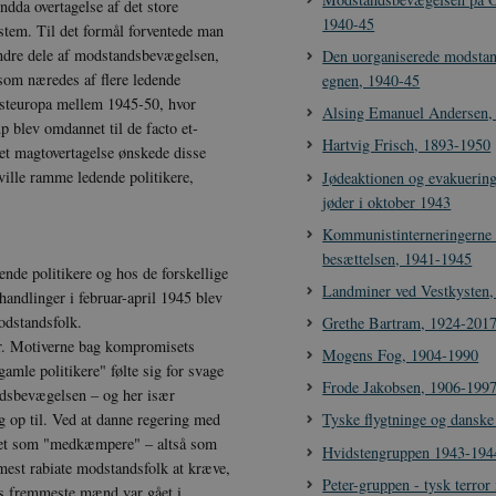
dda overtagelse af det store
1940-45
ystem. Til det formål forventede man
andre dele af modstandsbevægelsen,
Den uorganiserede modstan
som næredes af flere ledende
egnen, 1940-45
 Østeuropa mellem 1945-50, hvor
Alsing Emanuel Andersen,
 blev omdannet til de facto et-
Hartvig Frisch, 1893-1950
ret magtovertagelse ønskede disse
 ville ramme ledende politikere,
Jødeaktionen og evakuering
jøder i oktober 1943
Kommunistinterneringerne
besættelsen, 1941-1945
nde politikere og hos de forskellige
Landminer ved Vestkysten
andlinger i februar-april 1945 blev
odstandsfolk.
Grethe Bartram, 1924-201
er. Motiverne bag kompromisets
Mogens Fog, 1904-1990
gamle politikere" følte sig for svage
Frode Jakobsen, 1906-199
andsbevægelsen – og her især
 op til. Ved at danne regering med
Tyske flygtninge og danske
gtet som "medkæmpere" – altså som
Hvidstengruppen 1943-194
mest rabiate modstandsfolk at kræve,
Peter-gruppen - tysk terro
ns fremmeste mænd var gået i