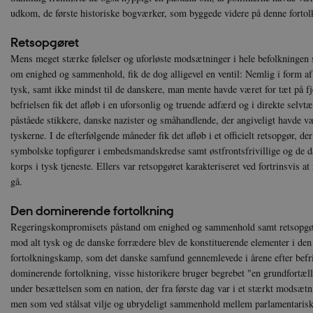
Hjemmesiden kan ikke funge
udkom, de første historiske bogværker, som byggede videre på denne fortol
Navn
U
Retsopgøret
be_typo_user
TY
Mens meget stærke følelser og uforløste modsætninger i hele befolkningen s
.d
om enighed og sammenhold, fik de dog alligevel en ventil: Nemlig i form af 
sp_t
Sp
tysk, samt ikke mindst til de danskere, man mente havde været for tæt på fj
.s
befrielsen fik det afløb i en uforsonlig og truende adfærd og i direkte selvtæ
sp_landing
Sp
påståede stikkere, danske nazister og småhandlende, der angiveligt havde væ
.s
tyskerne. I de efterfølgende måneder fik det afløb i et officielt retsopgør, de
JSESSIONID
Or
symbolske topfigurer i embedsmandskredse samt østfrontsfrivillige og de 
.n
korps i tysk tjeneste. Ellers var retsopgøret karakteriseret ved fortrinsvis 
gå.
CookieScriptConsent
Co
da
Den dominerende fortolkning
Regeringskompromisets påstand om enighed og sammenhold samt retsopgø
XSRF-TOKEN
da
mod alt tysk og de danske forrædere blev de konstituerende elementer i den
fortolkningskamp, som det danske samfund gennemlevede i årene efter befrie
__cf_bm
Cl
.v
dominerende fortolkning, visse historikere bruger begrebet "en grundfortæl
under besættelsen som en nation, der fra første dag var i et stærkt modsætn
men som ved stålsat vilje og ubrydeligt sammenhold mellem parlamentarisk