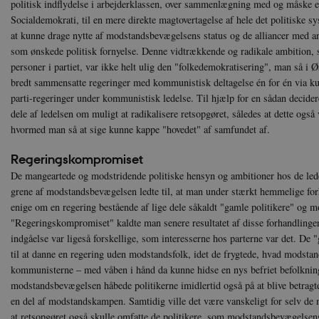
politisk indflydelse i arbejderklassen, over sammenlægning med og måske en
Socialdemokrati, til en mere direkte magtovertagelse af hele det politiske s
at kunne drage nytte af modstandsbevægelsens status og de alliancer med 
som ønskede politisk fornyelse. Denne vidtrækkende og radikale ambition, 
personer i partiet, var ikke helt ulig den "folkedemokratisering", man så i
bredt sammensatte regeringer med kommunistisk deltagelse én for én via kup
parti-regeringer under kommunistisk ledelse. Til hjælp for en sådan decide
dele af ledelsen om muligt at radikalisere retsopgøret, således at dette også
hvormed man så at sige kunne kappe "hovedet" af samfundet af.
Regeringskompromiset
De mangeartede og modstridende politiske hensyn og ambitioner hos de lede
grene af modstandsbevægelsen ledte til, at man under stærkt hemmelige forh
enige om en regering bestående af lige dele såkaldt "gamle politikere" og m
"Regeringskompromiset" kaldte man senere resultatet af disse forhandling
indgåelse var ligeså forskellige, som interesserne hos parterne var det. De "
til at danne en regering uden modstandsfolk, idet de frygtede, hvad modst
kommunisterne – med våben i hånd da kunne hidse en nys befriet befolkning
modstandsbevægelsen håbede politikerne imidlertid også på at blive betra
en del af modstandskampen. Samtidig ville det være vanskeligt for selv de 
at retsopgøret også skulle omfatte de politikere, som modstandsbevægelse