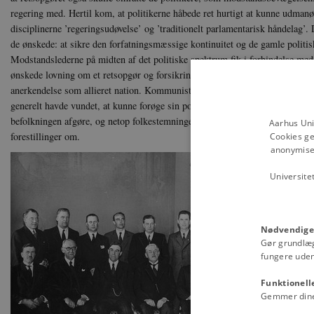
regering med. Hertil kom, at politikerne håbede ret hurtigt at kunne udman
disciplinerne ’regeringsudøvelse’ og ’traditionelt parlamentarisk håndelag’.
de ønskede: at sikre den forfatningsmæssige kontinuitet og de gamle politi
Modstandslederne på midten af det politiske spektrum fik i forbindelse me
ønskede lovning om et retsopgør og forsikring om, at Danmark ville frasige 
anerkendelse som allieret nation. Kommunisterne håbede med regeringsdelta
generelt havde vundet, at kunne forøge sin politiske indflydelse betragtelig
befolkningen afgøre, og netop folkestemningen havde partiets ledere i foråre
Aarhus Uni
forestillinger om.
Cookies ge
anonymiser
Universite
Nødvendige
Gør grundlæ
fungere uden
Funktionell
Gemmer dine v