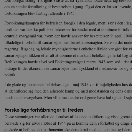
Den foregår stadig. I krigens sidste år, da Tysklands totale nederlag blev f
om en samlet fortolkning af besættelsen i gang. Også den er fortsat levende
fortolkningen blev fastlagt allerede i 1945.
Fortolkningskampen før befrielsen foregik i den legale, men især i den ill
fordi der var stærke politiske interesser forbundet med at dominere fortolkn
centrale spørgsmål var, hvem der havde ansvar for besættelsen 9. april 1940
tilladelige i forhold til samarbejde med besættelsesmagten. Selvom det unde
regering, Rigsdag og lokale myndighederne i enkelte tilfælde var gået for v
samarbejdspolitikken efter alt at dømme et markant befolkningsflertal bag 
Befolkningen havde såvel ved Folketingsvalget i marts 1943 som ved i det d
bidrage til det økonomiske samarbejde med Tyskland et medansvar for og ogs
politik.
I de glade og berusende befrielsesdage i maj 1945 var tilbøjeligheden hos det 
at identificere sig med den allierede kamp og med modstanden og dens dans
modstandsbevægelsen. Man ville med andre ord gerne have lod og del i sej
Forskellige forhåbninger til freden
Disse stemninger var allerede forudset af ledende politikere og visse gre
belavede sig for alvor i løbet af 1944 på at komme dem i forkøbet og drage 
ønskede at befæste det parlamentariske demokrati med det samme og i den fo