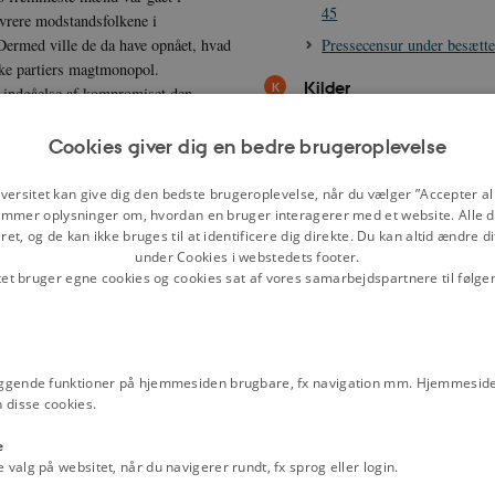
45
øvrere modstandsfolkene i
Pressecensur under besætte
 Dermed ville de da have opnået, hvad
ske partiers magtmonopol.
Kilder
d indgåelse af kompromiset den
sig neutraliteten og søge
Retsopgørets love - straffel
gelsen og med den status, partiet
1945 til 1946
Cookies giver dig en bedre brugeroplevelse
t. Hvor meget måtte stemningerne i
Hartvig Frisch (S) om FN
t 1945 meget urealistisk positive
versitet kan give dig den bedste brugeroplevelse, når du vælger ”Accepter all
Rigsdagen 6. september 19
mmer oplysninger om, hvordan en bruger interagerer med et website. Alle d
Oversigt over dømte ved re
et, og de kan ikke bruges til at identificere dig direkte. Du kan altid ændre d
under Cookies i webstedets footer.
Kronik i Information, "Fo
tet bruger egne cookies og cookies sat af vores samarbejdspartnere til følge
historien", 2003
Hal Koch: "9. April-29. Au
1945
Frode Jakobsens beretning
ggende funktioner på hjemmesiden brugbare, fx navigation mm. Hjemmeside
besættelsen 9. april 1940
 disse cookies.
Vagn M. Husteds beretning
e
9. april 1940
alg på websitet, når du navigerer rundt, fx sprog eller login.
Gallup 1967: Tyskerhadet e