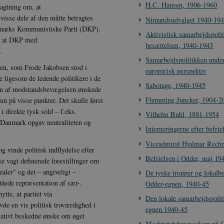
H.C. Hansen, 1906-1960
ragtning om, at
isse dele af den måtte betragtes
Nimandsudvalget 1940-19
nmarks Kommunistiske Parti (DKP).
Aktivistisk samarbejdspoli
e, at DKP med
besættelsen, 1940-1943
.
Samarbejdspolitikken under
sen, som Frode Jakobsen stod i
europæisk perspektiv
e ligesom de ledende politikere i de
Sabotage, 1940-1945
gren af modstandsbevægelsen ønskede
Flemming Juncker, 1904-2
un på visse punkter. Det skulle først
 direkte tysk sold – f.eks.
Vilhelm Buhl, 1881-1954
t Danmark opgav neutraliteten og
Interneringerne efter befri
Viceadmiral Hjalmar Rechn
 vinde politisk indflydelse efter
Befrielsen i Odder, maj 19
e vagt definerede forestillinger om
ler" og det – angiveligt –
De tyske tropper og lokalb
tåede repræsentation af sær-,
Odder-egnen, 1940-45
tte, at partiet via
Den lokale samarbejdspolit
de en vis politisk troværdighed i
egnen 1940-45
lativt beskedne ønske om øget
Modstandsbevægelsen på O