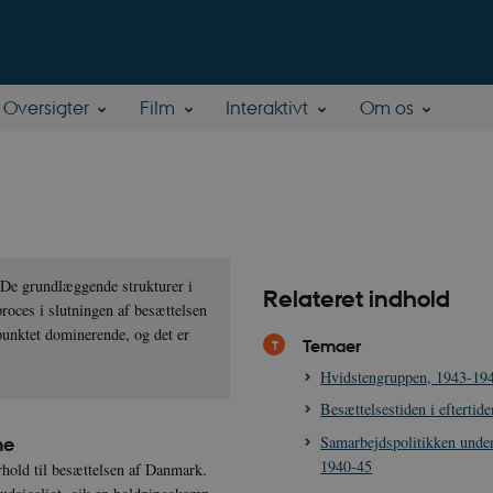
Oversigter
Film
Interaktivt
Om os
. De grundlæggende strukturer i
Relateret indhold
proces i slutningen af besættelsen
punktet dominerende, og det er
Temaer
Hvidstengruppen, 1943-19
Besættelsestiden i eftertid
Samarbejdspolitikken under
ne
1940-45
rhold til besættelsen af Danmark.