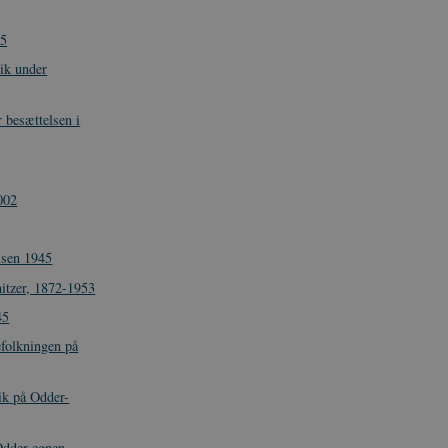
45
tik under
 besættelsen i
002
elsen 1945
itzer, 1872-1953
45
efolkningen på
ik på Odder-
dder-egnen,