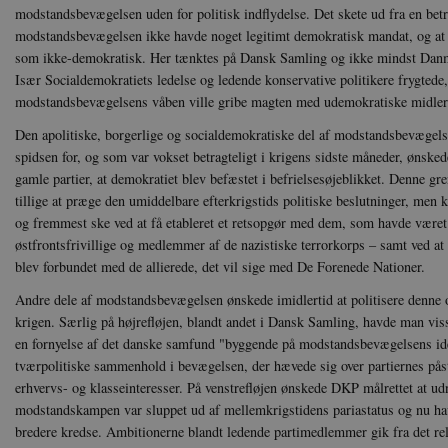
modstandsbevægelsen uden for politisk indflydelse. Det skete ud fra en bet
modstandsbevægelsen ikke havde noget legitimt demokratisk mandat, og at v
som ikke-demokratisk. Her tænktes på Dansk Samling og ikke mindst Da
Især Socialdemokratiets ledelse og ledende konservative politikere frygted
modstandsbevægelsens våben ville gribe magten med udemokratiske midler
Den apolitiske, borgerlige og socialdemokratiske del af modstandsbevægel
spidsen for, og som var vokset betragteligt i krigens sidste måneder, ønsked
gamle partier, at demokratiet blev befæstet i befrielsesøjeblikket. Denne 
tillige at præge den umiddelbare efterkrigstids politiske beslutninger, men k
og fremmest ske ved at få etableret et retsopgør med dem, som havde været i
østfrontsfrivillige og medlemmer af de nazistiske terrorkorps – samt ved a
blev forbundet med de allierede, det vil sige med De Forenede Nationer.
Andre dele af modstandsbevægelsen ønskede imidlertid at politisere denne og
krigen. Særlig på højrefløjen, blandt andet i Dansk Samling, havde man viss
en fornyelse af det danske samfund "byggende på modstandsbevægelsens idea
tværpolitiske sammenhold i bevægelsen, der hævede sig over partiernes pås
erhvervs- og klasseinteresser. På venstrefløjen ønskede DKP målrettet at udny
modstandskampen var sluppet ud af mellemkrigstidens pariastatus og nu hav
bredere kredse. Ambitionerne blandt ledende partimedlemmer gik fra det re