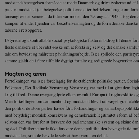
modstandsbevægelsen formåede at redde Danmark og drive tyskerne ud af lan
Navn
Navn
Ud
Navn
D
passive modstand (en betegnelse politikerne efter befrielsen brugte om for
cf_clearance
_cfuvid
Navn
Udbyde
toneangivende, senere – da tiden var moden den 29. august 1943 – tog den a
VISITOR_INFO1_LIVE
Go
VISITOR_PRIVACY_METAD
.y
nmstat
Siteim
kampen til ende. Fjenden var besættelsesmagten og de forræderiske danske 
.danmar
taberne i retsopgøret.
NID
Go
.g
CloudFront-
.h5p.c
Ustyrede og ukontrollable social-psykologiske faktorer bidrog til denne for
Key-Pair-Id
fleste danskere et ubevidst ønske om at forstå sig selv og det danske samfu
YSC
Go
_gid
Google
tale om bevidst og målrettet påvirkningsarbejde. Især spillede den partistyre
.y
.danmar
samme gjaldt de i flere tilfælde dygtigt fortalte og redigerede bogværker om
Magten og æren
h5pcomsession
danmark
Fortolkningen var især fordelagtig for de etablerede politiske partier, Soci
CloudFront-
.h5p.c
Folkeparti, Det Radikale Venstre og Venstre og var med til at give dem legit
Signature
krig til fred. Denne overgang førte ellers overalt i Europa til regimeskifte o
vuid
Vimeo.
Men fortællingen om sammenhold og modstand blev i udpræget grad etablere
.vimeo
den politik, de store partier havde ført, forhandlings- og samarbejdspolitikk
CloudFront-
.h5p.c
med betydeligt moralsk konsekvens og demokratisk legitimitet i form af be
Region
selvom den var ført for at forsvare det parlamentariske system og skåne dan
CloudFront-
.h5p.c
og død. Politikerne turde ikke forsvare denne politik i den bevægede tid omk
Policy
modstanden, som de hævdede selv at have været en del af.
_ga_7J1SYH77RJ
.danmar