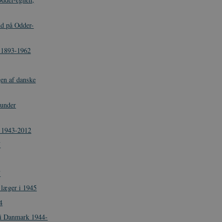
d på Odder-
 1893-1962
en af danske
 under
, 1943-2012
7
7
 læger i 1945
4
r i Danmark 1944-