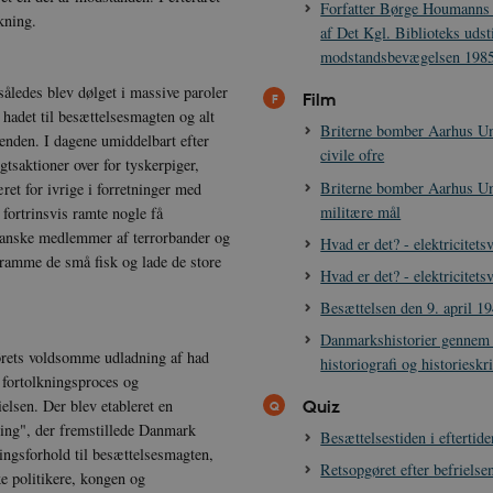
Forfatter Børge Houmanns 
rer uden disse cookies.
kning.
af Det Kgl. Biblioteks udst
dbyder / Domæne
Udløb
Beskrivelse
modstandsbevægelsen 198
Session
Denne cookie sættes af vores CMS-udbyder, 
PO3 Association
identificere en backend-session, når en bac
åledes blev dølget i massive paroler
anmarkshistorien.dk
Film
TYPO3 eller Frontend.
hadet til besættelsesmagten og alt
Briterne bomber Aarhus Uni
1 år
Krævet for at sikre funktionaliteten af det i
otify Inc.
enden. I dagene umiddelbart efter
Dette resulterer ikke i funktionalitet på tvæ
civile ofre
potify.com
gtsaktioner over for tyskerpiger,
Briterne bomber Aarhus Uni
1 dag
Krævet for at sikre funktionaliteten af det i
otify Inc.
ret for ivrige i forretninger med
Dette resulterer ikke i funktionalitet på tvæ
potify.com
militære mål
r fortrinsvis ramte nogle få
Session
Generel formål platform session cookie, bru
acle Corporation
danske medlemmer af terrorbander og
Hvad er det? - elektricitets
JSP. Bruges normalt til at opretholde en a
r-data.net
at ramme de små fisk og lade de store
serveren.
Hvad er det? - elektricitets
1 år
Denne cookie bruges af Cookie-Script.com-tj
okieScript
Besættelsen den 9. april 1
præferencer om samtykke til besøgende. De
nmarkshistorien.dk
Cookie-Script.com cookiebanner fungerer ko
Danmarkshistorier gennem 
rets voldsomme udladning af had
nmarkshistoriendk.h5p.com
1 dag
Denne cookie er skrevet for at hjælpe med 
historiografi og historieskr
forhindre forfalskningsangreb på tværs af 
 fortolkningsproces og
Quiz
lsen. Der blev etableret en
30
Denne cookie bruges til at skelne mellem m
oudflare Inc.
minutter
gavnligt for hjemmesiden for at lave gyldig
imeo.com
ling", der fremstillede Danmark
Besættelsestiden i eftertide
deres hjemmeside.
ingsforhold til besættelsesmagten,
Retsopgøret efter befrielse
e politikere, kongen og