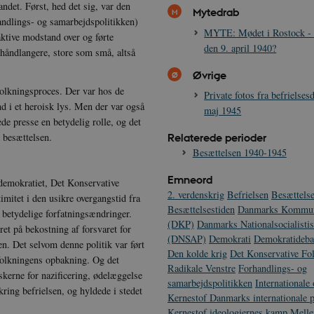
det. Først, hed det sig, var den
byder /
Udbyder / Domæne
Udbyder / Domæne
Udløb
Udløb
Besk
Mytedrab
Udløb
Beskrivelse
omæne
handlings- og samarbejdspolitikken)
.vimeo.com
1 år
Session
Pod
Cloudflare, Inc.
r / Domæne
Udløb
Beskrivelse
MYTE: Mødet i Rostock - af
ktive modstand over og førte
.podbean.com
6
Denne cookie indstilles af Youtube for at holde styr på brug
ogle LLC
den 9. april 1940?
ATA
6 måneder
måneder
videoer, der er indlejret i websteder; den kan også afgøre
YouTube
outube.com
1 år 1
Denne cookie sættes af SiteImprove. Den registrere
prove A/S
håndlangere, store som små, altså
bruger den nye eller gamle version af Youtube-grænsefladen
.youtube.com
måned
besøgendes adfærd på hjemmesiden.Den bruge
kshistorien.dk
til interne analyser.
Øvrige
6
Denne cookie indstilles af DoubleClick (som ejes af Google) 
ogle LLC
måneder
oprette en profil af dine interesser og vise dig relevante an
oogle.com
om
Session
Amazon cloud front
tolkningsproces. Der var hos de
Private fotos fra befrielse
3 dage
nd i et heroisk lys. Men der var også
maj 1945
Session
Denne cookie indstilles af YouTube til at spore visninger af i
ogle LLC
1 dag
Dette cookienavn er knyttet til Google Universal A
 LLC
de presse en betydelig rolle, og det
outube.com
at være en ny cookie, og fra foråret 2017 er der 
kshistorien.dk
Relaterede perioder
 besættelsen.
tilgængelig fra Google. Det ser ud til at gemme 
for hver besøgte side.
Besættelsen 1940-1945
shistoriendk.h5p.com
1 dag
Amazon cloud front
Emneord
aldemokratiet, Det Konservative
om
Session
Amazon cloud front
2. verdenskrig
Befrielsen
Besættelse
imitet i den usikre overgangstid fra
Besættelsestiden
Danmarks Kommuni
g betydelige forfatningsændringer.
1 år 1
Disse cookies bruges af Vimeo-videoafspilleren 
com Inc.
(DKP)
Danmarks Nationalsocialistis
t på bekostning af forsvaret for
måned
.com
(DNSAP)
Demokrati
Demokratideba
en. Det selvom denne politik var ført
om
Session
Amazon cloud front
Den kolde krig
Det Konservative Fol
folkningens opbakning. Og det
Radikale Venstre
Forhandlings- og
skerne for nazificering, ødelæggelse
om
Session
Amazon cloud front
samarbejdspolitikken
Internationale
ring befrielsen, og hyldede i stedet
Kernestof Danmarks internationale p
Kernestof ideologiernes kamp
Melle
kshistorien.dk
1 år 1
Google Analytics