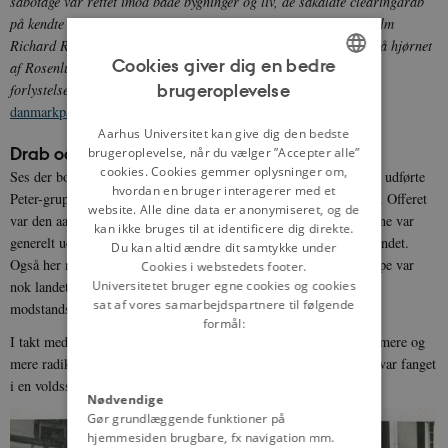
sabotage var rettet imod både bygninger og liv, de såkaldte clearingdrab
på kendte og vellidte danskere. I Aalborg blev lægen Kuno Vilhelm
Richard Raetzel således dræbt af gruppen den 7. oktober 1944 på hjørnet
Cookies giver dig en bedre
af Rosenlundsgade og Ågade. Også Aalborg Rutebilstation og
brugeroplevelse
forlystelsesstedet Kilden blev udsat for schalburgtagen.
Fra:
ENGLISH
danmarkpaafilm.dk
, Det Danske Filminstitut.
DANISH
Aarhus Universitet kan give dig den bedste
Drab og nedskydninger
brugeroplevelse, når du vælger ”Accepter alle”
cookies. Cookies gemmer oplysninger om,
Ses der bort fra Schwerdts meddelagtighed i drabet på Kaj Munk udførte
hvordan en bruger interagerer med et
Peter-gruppen d. 3. februar 1944 det første af ca. 90 clearingdrab. Offeret
website. Alle dine data er anonymiseret, og de
var den aarhusianske landsretssagfører Holger Christensen. Ofrene var
kan ikke bruges til at identificere dig direkte.
generelt udvalg på baggrund af deres erhverv og position i samfundet.
Du kan altid ændre dit samtykke under
Også her måtte avisfolkene holde for, men den mest udsatte gruppe var
Cookies i webstedets footer.
nok landets læger, som tyskerne mistænkte for at hjælpe
Universitetet bruger egne cookies og cookies
sat af vores samarbejdspartnere til følgende
modstandsbevægelsen.
formål:
I takt med at tyskernes nederlag nærmede sig, blev modterroren mere og
mere radikaliseret. Især de danske medlemmer af Peter-gruppen var fanget
i en voldsspiral, hvorfra der ingen udvej fandtes.
Nødvendige
Gør grundlæggende funktioner på
hjemmesiden brugbare, fx navigation mm.