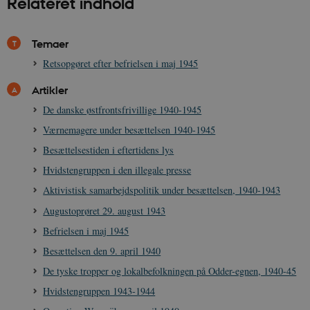
Relateret indhold
Temaer
Retsopgøret efter befrielsen i maj 1945
CookieScriptConsent
1 år
CookieScript
danmarkshistorien.dk
Artikler
De danske østfrontsfrivillige 1940-1945
Værnemagere under besættelsen 1940-1945
Besættelsestiden i eftertidens lys
Hvidstengruppen i den illegale presse
XSRF-TOKEN
danmarkshistoriendk.h5p.com
1 dag
Aktivistisk samarbejdspolitik under besættelsen, 1940-1943
Augustoprøret 29. august 1943
Befrielsen i maj 1945
Besættelsen den 9. april 1940
__cf_bm
30
De tyske tropper og lokalbefolkningen på Odder-egnen, 1940-45
Cloudflare Inc.
minutte
.vimeo.com
Hvidstengruppen 1943-1944