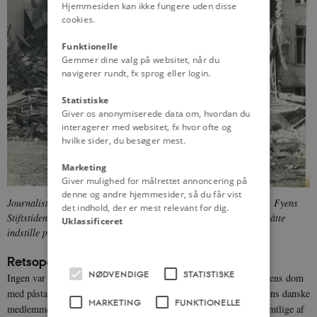
Hjemmesiden kan ikke fungere uden disse
cookies.
Funktionelle
Gemmer dine valg på websitet, når du
navigerer rundt, fx sprog eller login.
Statistiske
Giver os anonymiserede data om, hvordan du
interagerer med websitet, fx hvor ofte og
hvilke sider, du besøger mest.
Marketing
Giver mulighed for målrettet annoncering på
denne og andre hjemmesider, så du får vist
Journalister og avis-huse var ofte mål for Peter-gruppens terror. Fyens
det indhold, der er mest relevant for dig.
Stiftstidende i Odense var blot en af mange provins-aviser, der måtte
Uklassificeret
indstille produktionen.
Foto:
Frihedsmuseets fotoarkiv
Retsopgør
NØDVENDIGE
STATISTISKE
Ingen var overraskede, da Højesteret i 1947 stadfæstede landsrettens dom
med påstand om
livsstraf
, dvs. dødsstraf, for syv af Peter-gruppens danske
MARKETING
FUNKTIONELLE
medlemmer. De dømte var tilsammen kendt skyldige i næsten samtlige af