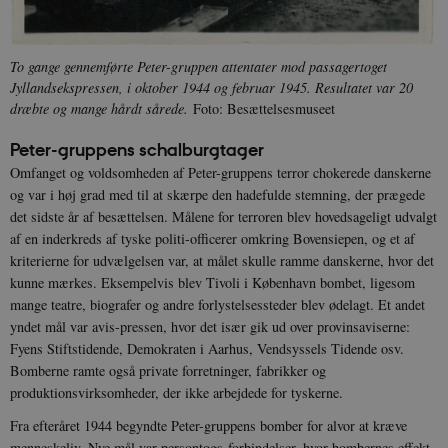
To gange gennemførte Peter-gruppen attentater mod passagertoget
Jyllandsekspressen, i oktober 1944 og februar 1945. Resultatet var 20
dræbte og mange hårdt sårede.
Foto: Besættelsesmuseet
Peter-gruppens schalburgtager
Omfanget og voldsomheden af Peter-gruppens terror chokerede danskerne
og var i høj grad med til at skærpe den hadefulde stemning, der prægede
det sidste år af besættelsen. Målene for terroren blev hovedsageligt udvalgt
af en inderkreds af tyske politi-officerer omkring Bovensiepen, og et af
kriterierne for udvælgelsen var, at målet skulle ramme danskerne, hvor det
kunne mærkes. Eksempelvis blev Tivoli i København bombet, ligesom
mange teatre, biografer og andre forlystelsessteder blev ødelagt. Et andet
yndet mål var avis-pressen, hvor det især gik ud over provinsaviserne:
Fyens Stiftstidende, Demokraten i Aarhus, Vendsyssels Tidende osv.
Bomberne ramte også private forretninger, fabrikker og
produktionsvirksomheder, der ikke arbejdede for tyskerne.
Fra efteråret 1944 begyndte Peter-gruppens bomber for alvor at kræve
menneskeliv. Nye mål var persontogs-forbindelser, hvor bombernes effekt