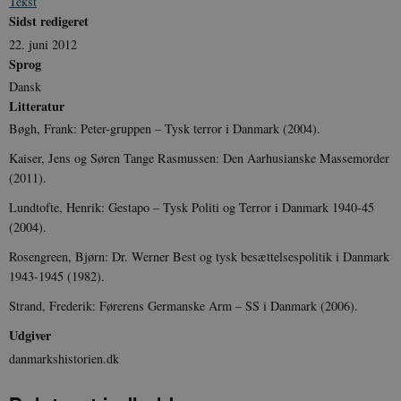
Tekst
.danmarkshistorien.dk
Sidst redigeret
22. juni 2012
Sprog
Dansk
Litteratur
Bøgh, Frank: Peter-gruppen – Tysk terror i Danmark (2004).
sp_t
1 år
Spotify Inc.
.spotify.com
Kaiser, Jens og Søren Tange Rasmussen: Den Aarhusianske Massemorder
(2011).
Lundtofte, Henrik: Gestapo – Tysk Politi og Terror i Danmark 1940-45
(2004).
sp_landing
1 dag
Spotify Inc.
Rosengreen, Bjørn: Dr. Werner Best og tysk besættelsespolitik i Danmark
.spotify.com
1943-1945 (1982).
Strand, Frederik: Førerens Germanske Arm – SS i Danmark (2006).
Udgiver
danmarkshistorien.dk
JSESSIONID
Session
Oracle Corporation
.nr-data.net