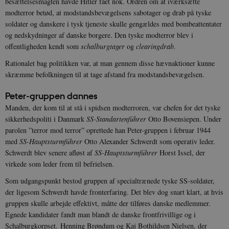
besættelsesmagten havde Hitler fået nok. Ordren om at iværksætte
modterror betød, at modstandsbevægelsens sabotager og drab på tyske
soldater og danskere i tysk tjeneste skulle gengældes med bombeattentater
og nedskydninger af danske borgere. Den tyske modterror blev i
offentligheden kendt som
schalburgtager
og
clearingdrab.
Rationalet bag politikken var, at man gennem disse hævnaktioner kunne
skræmme befolkningen til at tage afstand fra modstandsbevægelsen.
Peter-gruppen dannes
Manden, der kom til at stå i spidsen modterroren, var chefen for det tyske
sikkerhedspoliti i Danmark
SS-Standartenführer
Otto Bovensiepen. Under
parolen ”terror mod terror” oprettede han Peter-gruppen i februar 1944
med
SS-Hauptsturmführer
Otto Alexander Schwerdt som operativ leder.
Schwerdt blev senere afløst af
SS-Hauptsturmführer
Horst Issel, der
virkede som leder frem til befrielsen.
Som udgangspunkt bestod gruppen af specialtrænede tyske SS-soldater,
der ligesom Schwerdt havde fronterfaring. Det blev dog snart klart, at hvis
gruppen skulle arbejde effektivt, måtte der tilføres danske medlemmer.
Egnede kandidater fandt man blandt de danske frontfrivillige og i
Schalburgkorpset. Henning Brøndum og Kaj Bothildsen Nielsen, der