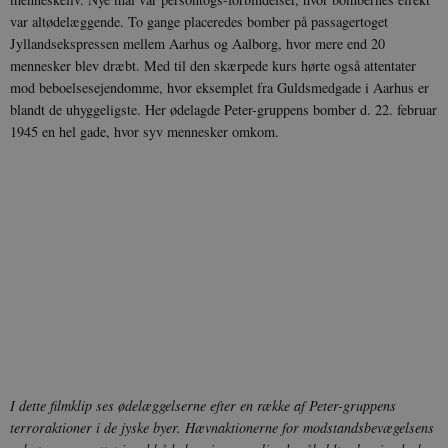
var altødelæggende. To gange placeredes bomber på passagertoget
Jyllandsekspressen mellem Aarhus og Aalborg, hvor mere end 20
mennesker blev dræbt. Med til den skærpede kurs hørte også attentater
mod beboelsesejendomme, hvor eksemplet fra Guldsmedgade i Aarhus er
blandt de uhyggeligste. Her ødelagde Peter-gruppens bomber d. 22. februar
1945 en hel gade, hvor syv mennesker omkom.
I dette filmklip ses ødelæggelserne efter en række af Peter-gruppens
terroraktioner i de jyske byer. Hævnaktionerne for modstandsbevægelsens