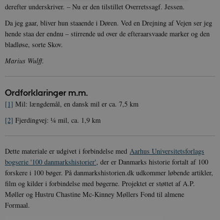
derefter underskriver. – Nu er den tilstillet Overretssagf. Jessen.
Nødvendige
Statistiske
Marketing
Da jeg gaar, bliver hun staaende i Døren. Ved en Drejning af Vejen ser jeg
Funktionelle
Uklassificerede
hende staa der endnu – stirrende ud over de efteraarsvaade marker og den
bladløse, sorte Skov.
Nødvendige cookies hjælper med at gøre
hjemmesiden brugbar ved at aktivere nogle
Marius Wulff.
grundlæggende funktioner som navigation mm.
Hjemmesiden kan ikke fungerer uden disse
cookies.
Ordforklaringer m.m.
Navn
Udbyder / Domæne
Udløb
[1]
Mil: længdemål, en dansk mil er ca. 7,5 km
be_typo_user
Session
TYPO3 Association
.danmarkshistorien.dk
[2]
Fjerdingvej: ¼ mil, ca. 1,9 km
Dette materiale er udgivet i forbindelse med
Aarhus Universitetsforlags
bogserie '100 danmarkshistorier'
, der er Danmarks historie fortalt af 100
forskere i 100 bøger. På danmarkshistorien.dk udkommer løbende artikler,
film og kilder i forbindelse med bøgerne. Projektet er støttet af A.P.
sp_t
1 år
Spotify Inc.
.spotify.com
Møller og Hustru Chastine Mc-Kinney Møllers Fond til almene
Formaal.