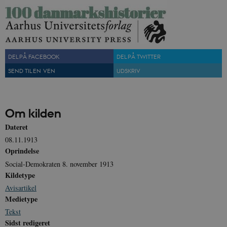
sp_landing
1 dag
Spotify Inc.
.spotify.com
DEL PÅ FACEBOOK
DEL PÅ TWITTER
SEND TIL EN VEN
UDSKRIV
JSESSIONID
Session
Oracle Corporation
.nr-data.net
Om kilden
Dateret
08.11.1913
Oprindelse
Social-Demokraten 8. november 1913
CookieScriptConsent
1 år
CookieScript
danmarkshistorien.dk
Kildetype
Avisartikel
Medietype
Tekst
Sidst redigeret