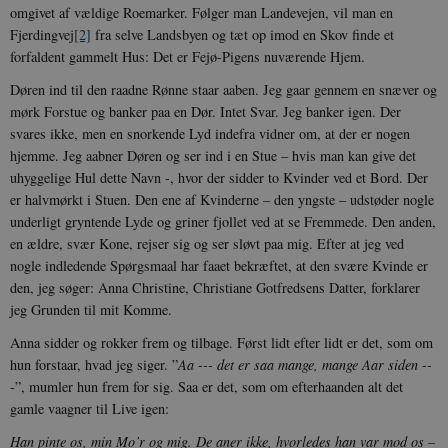
omgivet af vældige Roemarker. Følger man Landevejen, vil man en
Fjerdingvej
[2]
fra selve Landsbyen og tæt op imod en Skov finde et
forfaldent gammelt Hus: Det er Fejø-Pigens nuværende Hjem.
Døren ind til den raadne Rønne staar aaben. Jeg gaar gennem en snæver og
mørk Forstue og banker paa en Dør. Intet Svar. Jeg banker igen. Der
svares ikke, men en snorkende Lyd indefra vidner om, at der er nogen
hjemme. Jeg aabner Døren og ser ind i en Stue – hvis man kan give det
uhyggelige Hul dette Navn -, hvor der sidder to Kvinder ved et Bord. Der
er halvmørkt i Stuen. Den ene af Kvinderne – den yngste – udstøder nogle
underligt gryntende Lyde og griner fjollet ved at se Fremmede. Den anden,
en ældre, svær Kone, rejser sig og ser sløvt paa mig. Efter at jeg ved
nogle indledende Spørgsmaal har faaet bekræftet, at den svære Kvinde er
den, jeg søger: Anna Christine, Christiane Gotfredsens Datter, forklarer
jeg Grunden til mit Komme.
Anna sidder og rokker frem og tilbage. Først lidt efter lidt er det, som om
hun forstaar, hvad jeg siger. ”
Aa --- det er saa mange, mange Aar siden --
-”, mumler hun frem for sig. Saa er det, som om efterhaanden alt det
gamle vaagner til Live igen:
Han pinte os, min Mo’r og mig. De aner ikke, hvorledes han var mod os –