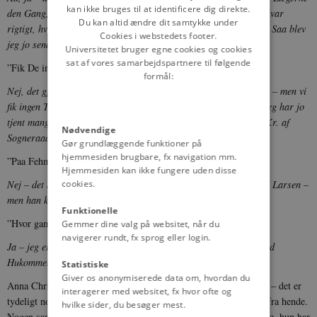
kan ikke bruges til at identificere dig direkte.
den Gang, jeg sad paa Christianshavn, og saa saa’ de jo, at det var
Du kan altid ændre dit samtykke under
rigtigt, hvad jeg havde sagt, at jeg aldrig havde født noget Barn. Saa blev
Cookies i webstedets footer.
jeg jo sendt hjem sammen med Mo’r –
.
Universitetet bruger egne cookies og cookies
sat af vores samarbejdspartnere til følgende
”Fik De ingen Erstatning?”
formål:
Nej, det gjorde vi rigtignok ikke. Vi havde jo siddet der flere Aar – men vi
fik ingen Ting. Og saa kom vi paa Fattigvæsenet – Mor og jeg. Jeg har jo
tjent mange Steder – men det har været drøjt nok. Nu har jeg 6 Kr. af
Nødvendige
Sogneraadet ---.
Gør grundlæggende funktioner på
hjemmesiden brugbare, fx navigation mm.
”Paa Fehmø?”
Hjemmesiden kan ikke fungere uden disse
cookies.
Nej – det Sogn, hvor min Mand var født. For jeg blev jo gift med Larsen –
men han kunde ingen Ting tjene – og saa gik han fra mig ---.
Funktionelle
”Hvor gammel er De nu?”
Gemmer dine valg på websitet, når du
navigerer rundt, fx sprog eller login.
Ja – jeg er vel 54 Aar. Det kan nok passe. Det er ikke saadan med
Hukommelsen ---.
Statistiske
Giver os anonymiserede data om, hvordan du
Anna Christine har Ret. Hendes Hukommelse slaar ikke mere til – det er
interagerer med websitet, fx hvor ofte og
tydeligt nok. Alt, hvad hun husker, kommer tilfældigt og spredt fra hende.
hvilke sider, du besøger mest.
Nogen sammenhængende Beskrivelse af den frygtelige Tilværelse, hun har