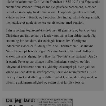
lokale birkedommer Carl Anton Freuchen (1835-1915) på Fejø sendte
endnu flere kvinder i fængsel for nye påståede barnemord, blev der
nedsat en undersøgelseskommission. De oprindelige blev omstødt,
kvinderne blev frikendt, og Freuchen blev indlagt på sindssygeanstalt,
men udskrevet nogle år senere og afskediget med pension.
I sin reportage tog
Social-Demokraten
til genmæle og beskrev Ane
Christiansens fattige kår og lagde vægt på, at hun aldrig havde fået
erstatning for den dom, der ødelagde hendes liv. Yderligere
indhentede avisen en fuldmagt fra Ane Christiansen til at stævne
Niels Lassen på hendes vegne.
Social-Demokraten
havde tidligere
krævet Lassens afgang, hvis ikke han 'beviste' sine påstand. Den 28
år gamle Fejøsag var tilbage i offentlighedens søgelys, og blev
udnyttet af kritikerne som et ulykkeligt eksempel på, hvor galt det
kunne gå i den danske straffeproces. Først ved retsreformen i 1919
blev systemet afskaffet og erstattet med det, vi kender i dag med en
offentlig anklagemyndighed og retten til et juridisk forsvar.