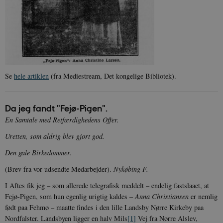
Se
hele artiklen
(fra Mediestream, Det kongelige Bibliotek).
Da jeg fandt "Fejø-Pigen".
En Samtale med Retfærdighedens Offer.
Uretten, som aldrig blev gjort god.
Den gale Birkedommer.
(Brev fra vor udsendte Medarbejder).
Nykøbing F.
I Aftes fik jeg – som allerede telegrafisk meddelt – endelig fastslaaet, at
Fejø-Pigen, som hun egenlig urigtig kaldes –
Anna Christiansen
er nemlig
født paa Fehmø – maatte findes i den lille Landsby Nørre Kirkeby paa
Nordfalster. Landsbyen ligger en halv Mils
[1]
Vej fra Nørre Alslev,