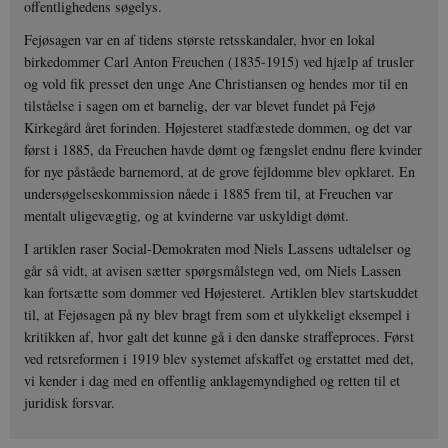
offentlighedens søgelys.
Fejøsagen var en af tidens største retsskandaler, hvor en lokal
birkedommer Carl Anton Freuchen (1835-1915) ved hjælp af trusler
og vold fik presset den unge Ane Christiansen og hendes mor til en
tilståelse i sagen om et barnelig, der var blevet fundet på Fejø
Kirkegård året forinden. Højesteret stadfæstede dommen, og det var
først i 1885, da Freuchen havde dømt og fængslet endnu flere kvinder
for nye påståede barnemord, at de grove fejldomme blev opklaret. En
undersøgelseskommission nåede i 1885 frem til, at Freuchen var
mentalt uligevægtig, og at kvinderne var uskyldigt dømt.
I artiklen raser Social-Demokraten mod Niels Lassens udtalelser og
går så vidt, at avisen sætter spørgsmålstegn ved, om Niels Lassen
kan fortsætte som dommer ved Højesteret. Artiklen blev startskuddet
til, at Fejøsagen på ny blev bragt frem som et ulykkeligt eksempel i
kritikken af, hvor galt det kunne gå i den danske straffeproces. Først
ved retsreformen i 1919 blev systemet afskaffet og erstattet med det,
vi kender i dag med en offentlig anklagemyndighed og retten til et
juridisk forsvar.