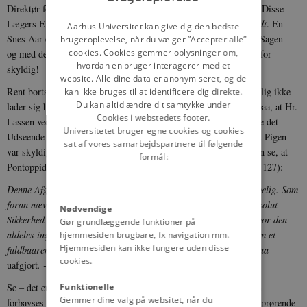
Direktør for Fødselsstiftelsen
Stadfeldt
[3]
og Dr. med.
Tryde
.
[4]
Disse
Lægers Erklæring gik ud paa, at
Ane Christiansen ikke havde født
. En
DANISH
Aarhus Universitet kan give dig den bedste
Snes Aar efter skriver Professor Pontoppidan en Afhandling om Sagen –
brugeroplevelse, når du vælger ”Accepter alle”
cookies. Cookies gemmer oplysninger om,
og med denne Afhandling som Bevis erklærer Hr. Lassen Pigen for
hvordan en bruger interagerer med et
skyldig!
website. Alle dine data er anonymiseret, og de
Rent bortset fra, at Pontoppidans teoretiske Afhandling selvfølgelig ikke
kan ikke bruges til at identificere dig direkte.
Du kan altid ændre dit samtykke under
lader sig benytte som Bevismateriale, maa vi gøre opmærksom paa, at Hr.
Cookies i webstedets footer.
Lassen ved en ny ’Fejlhuskning’ begaar en Tilsnigelse ved at give det
Universitetet bruger egne cookies og cookies
Udseende af, at Professor Pontoppidan afgørende har erklæret, at Pigen
sat af vores samarbejdspartnere til følgende
var skyldig. Ved at slaa op i den paagældende Afhandling vil man se, at
formål:
Pontoppidan kun antyder
Muligheden
. Pontoppidan skriver (Side 127):
Denne Afgørelse (Højesterets sidste Dom) er ingenlunde uangribelig. Som
foran nævnt er det meget tvivlsomt, om man nogen Sinde med absolut
Nødvendige
Sikkerhed kan udelukke Muligheden af stedfunden Fødsel, selv hvor den
Gør grundlæggende funktioner på
aldeles ingen Tegn har efterladt, og selv hvor Spørgsmaalet er om et
hjemmesiden brugbare, fx navigation mm.
Hjemmesiden kan ikke fungere uden disse
fuldbaarent Barn:
Retsmedicinsk
maa Fejø-Sagen siges at henstaa
cookies.
uafgjort
. - - -
Funktionelle
Se – det er noget ganske andet end Hr. Lassens:
Skyldig!
Og man
Gemmer dine valg på websitet, når du
forbavses over, at Højesterets Justitiarius for at underbygge den oprørende