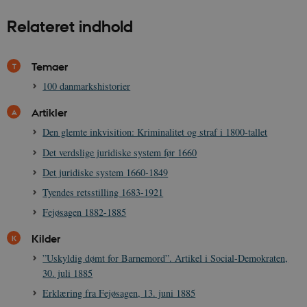
danmarkshistorien.dk
Relateret indhold
Temaer
100 danmarkshistorier
Artikler
XSRF-TOKEN
danmarkshistoriendk.h5p.com
1 dag
Den glemte inkvisition: Kriminalitet og straf i 1800-tallet
Det verdslige juridiske system før 1660
Det juridiske system 1660-1849
Tyendes retsstilling 1683-1921
__cf_bm
30
Cloudflare Inc.
minutte
Fejøsagen 1882-1885
.vimeo.com
Kilder
”Uskyldig dømt for Barnemord”. Artikel i Social-Demokraten,
30. juli 1885
Erklæring fra Fejøsagen, 13. juni 1885