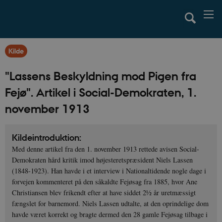
Kilde
"Lassens Beskyldning mod Pigen fra
Fejø". Artikel i Social-Demokraten, 1.
november 1913
Kildeintroduktion:
Med denne artikel fra den 1. november 1913 rettede avisen Social-
Demokraten hård kritik imod højesteretspræsident Niels Lassen
(1848-1923). Han havde i et interview i Nationaltidende nogle dage i
forvejen kommenteret på den såkaldte Fejøsag fra 1885, hvor Ane
Christiansen blev frikendt efter at have siddet 2½ år uretmæssigt
fængslet for barnemord. Niels Lassen udtalte, at den oprindelige dom
havde været korrekt og bragte dermed den 28 gamle Fejøsag tilbage i