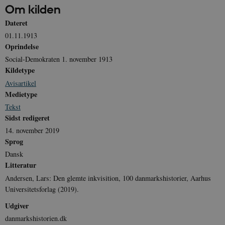
Om kilden
Dateret
sp_t
1 år
Spotify Inc.
.spotify.com
01.11.1913
Oprindelse
Social-Demokraten 1. november 1913
Kildetype
Avisartikel
sp_landing
1 dag
Spotify Inc.
Medietype
.spotify.com
Tekst
Sidst redigeret
14. november 2019
Sprog
JSESSIONID
Session
Dansk
Oracle Corporation
.nr-data.net
Litteratur
Andersen, Lars: Den glemte inkvisition, 100 danmarkshistorier, Aarhus
Universitetsforlag (2019).
Udgiver
danmarkshistorien.dk
CookieScriptConsent
1 år
CookieScript