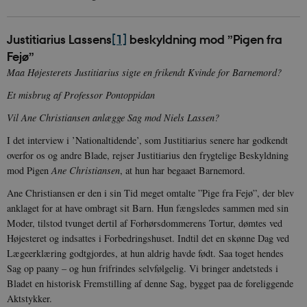
Justitiarius Lassens
[1]
beskyldning mod ”Pigen fra
Fejø”
Maa Højesterets Justitiarius sigte en frikendt Kvinde for Barnemord?
Et misbrug af Professor Pontoppidan
Vil Ane Christiansen anlægge Sag mod Niels Lassen?
I det interview i ’Nationaltidende’, som Justitiarius senere har godkendt
overfor os og andre Blade, rejser Justitiarius den frygtelige Beskyldning
mod Pigen
Ane Christiansen
, at hun har begaaet Barnemord.
Ane Christiansen er den i sin Tid meget omtalte ”Pige fra Fejø”, der blev
anklaget for at have ombragt sit Barn. Hun fængsledes sammen med sin
Moder, tilstod tvunget dertil af Forhørsdommerens Tortur, dømtes ved
Højesteret og indsattes i Forbedringshuset. Indtil det en skønne Dag ved
Lægeerklæring godtgjordes, at hun aldrig havde født. Saa toget hendes
Sag op paany – og hun frifrindes selvfølgelig. Vi bringer andetsteds i
Bladet en historisk Fremstilling af denne Sag, bygget paa de foreliggende
Aktstykker.