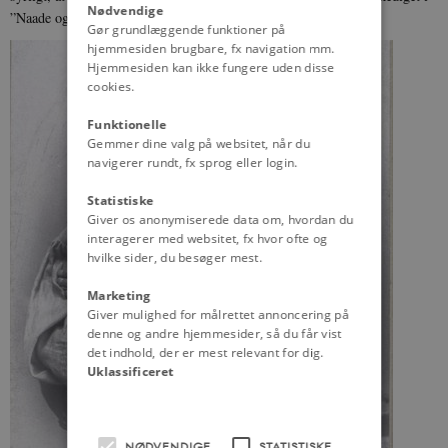
Nødvendige
”Naade og med Pension” i februar 1887.
Gør grundlæggende funktioner på
hjemmesiden brugbare, fx navigation mm.
Hjemmesiden kan ikke fungere uden disse
cookies.
Funktionelle
Gemmer dine valg på websitet, når du
navigerer rundt, fx sprog eller login.
Statistiske
Giver os anonymiserede data om, hvordan du
interagerer med websitet, fx hvor ofte og
hvilke sider, du besøger mest.
Marketing
Giver mulighed for målrettet annoncering på
denne og andre hjemmesider, så du får vist
det indhold, der er mest relevant for dig.
Uklassificeret
NØDVENDIGE
STATISTISKE