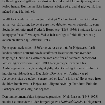
Lolland og været gift med en drukkenbolt, der intet kunne tjene og siden
Navn
Udbyder / Domæne
Udløb
forlod hende. Hun kunne ikke længere arbejde på grund af gigt og fik hver
måned 6 kr. i fattighjælp.
be_typo_user
Session
TYPO3 Association
.danmarkshistorien.dk
Wulff forklarede, at han var journalist på
Social-Demokraten
. Grunden til,
at han var på Falster, havde at gøre med debatten om en retsreform, som
Socialdemokratiet med Frederik Borgbjerg (1866-1936) i spidsen førte en
kampagne for at få vedtaget. Ved et helt utroligt tilfælde fik partiet og
avisen en stærk sag i efteråret 1913.
Fejøsagen havde siden 1880’erne været en øm tå for Højesteret, fordi
sp_t
1 år
Spotify Inc.
.spotify.com
landets højeste domstol havde stadfæstet livstidsdommen over den
uskyldige Christiane Gotfredsen som anstifter af datterens barnemord.
Ved en højesteretsdom i april 1913 blev gårdejer Jespersen fra
Aarhusegnen, der nægtede sig skyldig, dømt skyldig i brandstiftelse på
indicier og vidneudsagn. Dagbladet
Demokraten
i Aarhus var på
sp_landing
1 dag
Spotify Inc.
Jespersens side og udkom senere med en kraftig kritik af Højesteret, hvor
.spotify.com
det blev fremhævet, at Højesteret tidligere bevisligt ”har dømt Folk for
Forbrydelser, de aldrig har begaaet”.
Den temperamentsfulde højesteretspræsident Niels Lassen (1848-1923)
udtalte i et interview til den borgerlige avis
Nationaltidende
, at Højesteret