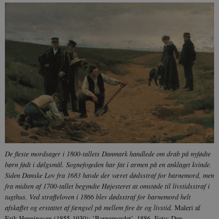
De fleste mordsager i 1800-tallets Danmark handlede om drab på nyfødte
børn født i dølgsmål. Sognefogeden har fat i armen på en anklaget kvinde.
Siden Danske Lov fra 1683 havde der været dødsstraf for barnemord, men
fra midten af 1700-tallet begyndte Højesteret at omstøde til livstidsstraf i
tugthus. Ved straffeloven i 1866 blev dødsstraf for barnemord helt
afskaffet og erstattet af fængsel på mellem fire år og livstid.
Maleri af
Erik Henningsen (1855-1930): ’Barnemordet’, 1886. Foto: Den