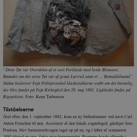
”Dette Tøi var Overdelen af et sort Forklæde med hvide Blomster,
Baandet om det sorte Tøi var af graat Lærred samt et … Bomuldsbaand”.
Sådan beskriver Fejø Politiprotokol klædestykkerne svøbt om det barnelig,
der blev fundet på Fejø Kirkegård den 28. maj 1881. Ligklædet findes på
Rigsarkivet.
Foto: Kenn Tarbensen
Tilståelserne
Året efter, den 1. september 1882, kom en ny birkedommer ved navn Carl
Anton Freuchen til øen. Assisteret af den lokale sognefoged, gårdejer Jens
Poulsen, blev barnemordssagen taget op på ny, og i løbet af sommeren
1883 tilstod en ung, fattig pige barnemordet. Rygterne havde allerede i