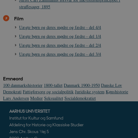
straffesager, 1895
Film
Uægte børn og deres mødre og fædre - del 4/4
Uægte børn og deres mødre og fædre - del 1/4
Uægte børn og deres mødre og fædre - del 2/4
Uægte børn og deres mødre og fædre - del 3/4
Emneord
100 danmarkshistorier
1800-tallet
Danmark 1900-1950
Danske Lov
Demokrati
Fattigforsorg og socialpolitik
Juridiske system
Kønshistorie
Lars Andersen
Medier
Seksualitet
Socialdemokratiet
AARHUS UNIVERSITET
Institut for Kultur og Samfund
Afdeling for Historie og Klassiske Studier
Jens Chr. Skous Vej 5