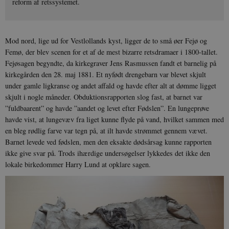
reform af retssystemet.
Mod nord, lige ud for Vestlollands kyst, ligger de to små øer Fejø og
Femø, der blev scenen for et af de mest bizarre retsdramaer i 1800-tallet.
Fejøsagen begyndte, da kirkegraver Jens Rasmussen fandt et barnelig på
kirkegården den 28. maj 1881. Et nyfødt drengebarn var blevet skjult
under gamle ligkranse og andet affald og havde efter alt at dømme ligget
skjult i nogle måneder. Obduktionsrapporten slog fast, at barnet var
”fuldbaarent” og havde ”aandet og levet efter Fødslen”. En lungeprøve
havde vist, at lungevæv fra liget kunne flyde på vand, hvilket sammen med
en bleg rødlig farve var tegn på, at ilt havde strømmet gennem vævet.
Barnet levede ved fødslen, men den eksakte dødsårsag kunne rapporten
ikke give svar på. Trods ihærdige undersøgelser lykkedes det ikke den
lokale birkedommer Harry Lund at opklare sagen.