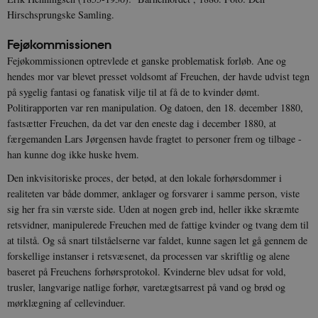
Hirschsprungske Samling.
Fejøkommissionen
Fejøkommissionen optrevlede et ganske problematisk forløb. Ane og
hendes mor var blevet presset voldsomt af Freuchen, der havde udvist tegn
på sygelig fantasi og fanatisk vilje til at få de to kvinder dømt.
Politirapporten var ren manipulation. Og datoen, den 18. december 1880,
fastsætter Freuchen, da det var den eneste dag i december 1880, at
færgemanden Lars Jørgensen havde fragtet to personer frem og tilbage -
han kunne dog ikke huske hvem.
Den inkvisitoriske proces, der betød, at den lokale forhørsdommer i
realiteten var både dommer, anklager og forsvarer i samme person, viste
sig her fra sin værste side. Uden at nogen greb ind, heller ikke skræmte
retsvidner, manipulerede Freuchen med de fattige kvinder og tvang dem til
at tilstå. Og så snart tilståelserne var faldet, kunne sagen let gå gennem de
forskellige instanser i retsvæsenet, da processen var skriftlig og alene
baseret på Freuchens forhørsprotokol. Kvinderne blev udsat for vold,
trusler, langvarige natlige forhør, varetægtsarrest på vand og brød og
mørklægning af cellevinduer.