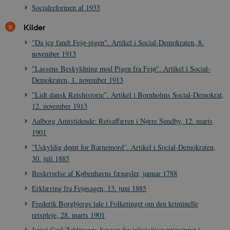
o
Socialreformen af 1933
I
_
Kilder
u
a
r
"Da jeg fandt Fejø-pigen". Artikel i Social-Demokraten, 8.
h
november 1913
w
"Lassens Beskyldning mod Pigen fra Fejø". Artikel i Social-
Demokraten, 1. november 1913
”Lidt dansk Retshistorie”. Artikel i Bornholms Social-Demokrat,
12. november 1913
Aalborg Amtstidende: Retsaffæren i Nørre Sundby, 12. marts
1901
”Uskyldig dømt for Barnemord”. Artikel i Social-Demokraten,
30. juli 1885
Beskrivelse af Københavns fængsler, januar 1788
Erklæring fra Fejøsagen, 13. juni 1885
Frederik Borgbjergs tale i Folketinget om den kriminelle
retspleje, 28. marts 1901
Jurist Carl Zahlmanns forsvar for inkvisitionsprincippet i