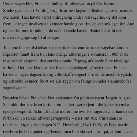
Under sagen blev Freuchen indlagt til observation på Østifternes
Sindssygeanstalt i Vordingborg, hvor overlægen stillede diagnosen manisk
excitation. Han havde været utilregnelig under retssagerne, og det kom
frem, at ingen involverede kvinder havde gjort det, de var anklaget for. Ane
og hendes mor fortalte, at de udelukkende havde tilstået for at få den
mareridtsagtige sag til at stoppe.
Tvungne falske tilståelser var dog ikke det eneste, undersøgelsesdommer
Ingerslev fandt frem til. Hans mange afhøringer i sommeren 1885 af de
involverede aktører i den stærkt omtalte Fejøsag afslørede flere uheldige
forhold. Det blev klart, at den lokale sognefoged, gårdejer Jens Poulsen,
havde sin egen dagsorden og ville skaffe sognet af med de mest berygtede
og udstødte kvinder. Stort set alle rygter om fattige kvinder stammede fra
sognefogeden.
Desuden havde Freuchen fået assistance fra politiassistent Jørgen August
Schmidt, der havde en fortid som hædret overbetjent i det københavnske
opdagelsespoliti. Schmidt måtte indrømme over for Ingerslev, at han havde
forfalsket en række afhøringsrapporter – især om Ane Christiansens
tilståelse. Og distriktslægen N.C. Heerfordt (1840-1893) på Fejø havde
overhovedet ikke undersøgt hende, men blot skrevet attest på, at hun havde