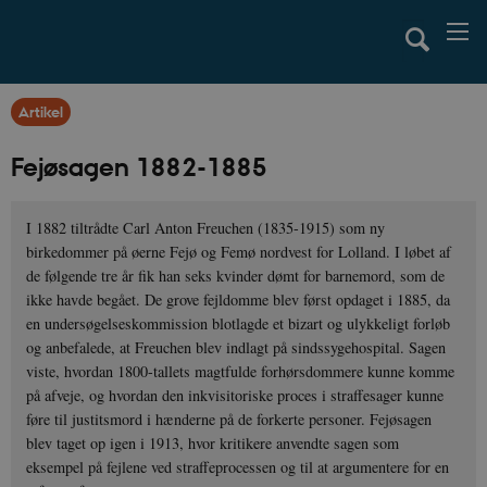
Artikel
Fejøsagen 1882-1885
I 1882 tiltrådte Carl Anton Freuchen (1835-1915) som ny
birkedommer på øerne Fejø og Femø nordvest for Lolland. I løbet af
de følgende tre år fik han seks kvinder dømt for barnemord, som de
ikke havde begået. De grove fejldomme blev først opdaget i 1885, da
en undersøgelseskommission blotlagde et bizart og ulykkeligt forløb
og anbefalede, at Freuchen blev indlagt på sindssygehospital. Sagen
viste, hvordan 1800-tallets magtfulde forhørsdommere kunne komme
på afveje, og hvordan den inkvisitoriske proces i straffesager kunne
føre til justitsmord i hænderne på de forkerte personer. Fejøsagen
blev taget op igen i 1913, hvor kritikere anvendte sagen som
eksempel på fejlene ved straffeprocessen og til at argumentere for en