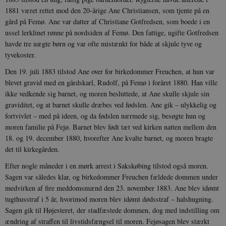
1881 været rettet mod den 20-årige Ane Christiansen, som tjente på en
gård på Femø. Ane var datter af Christiane Gotfredsen, som boede i en
ussel lerklinet rønne på nordsiden af Femø. Den fattige, ugifte Gotfredsen
havde tre uægte børn og var ofte mistænkt for både at skjule tyve og
tyvekoster.
Den 19. juli 1883 tilstod Ane over for birkedommer Freuchen, at hun var
blevet gravid med en gårdskarl, Rudolf, på Femø i foråret 1880. Han ville
ikke vedkende sig barnet, og moren besluttede, at Ane skulle skjule sin
graviditet, og at barnet skulle dræbes ved fødslen. Ane gik – ulykkelig og
fortvivlet – med på ideen, og da fødslen nærmede sig, besøgte hun og
moren familie på Fejø. Barnet blev født tæt ved kirken natten mellem den
18. og 19. december 1880, hvorefter Ane kvalte barnet, og moren bragte
det til kirkegården.
Efter nogle måneder i en mørk arrest i Sakskøbing tilstod også moren.
Sagen var således klar, og birkedommer Freuchen fældede dommen under
medvirken af fire meddomsmænd den 23. november 1883. Ane blev idømt
tugthusstraf i 5 år, hvorimod moren blev idømt dødsstraf – halshugning.
Sagen gik til Højesteret, der stadfæstede dommen, dog med indstilling om
ændring af straffen til livstidsfængsel til moren. Fejøsagen blev stærkt