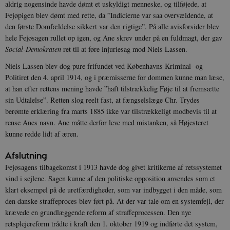
aldrig nogensinde havde dømt et uskyldigt menneske, og tilføjede, at
JSESSIONID
Session
Oracle Corporation
.nr-data.net
Fejøpigen blev dømt med rette, da ”Indicierne var saa overvældende, at
den første Domfældelse sikkert var den rigtige”. På alle avisforsider blev
hele Fejøsagen rullet op igen, og Ane skrev under på en fuldmagt, der gav
Social-Demokraten
ret til at føre injuriesag mod Niels Lassen.
Niels Lassen blev dog pure frifundet ved Københavns Kriminal- og
Politiret den 4. april 1914, og i præmisserne for dommen kunne man læse,
CookieScriptConsent
1 år
CookieScript
danmarkshistorien.dk
at han efter rettens mening havde ”haft tilstrækkelig Føje til at fremsætte
sin Udtalelse”. Retten slog reelt fast, at fængselslæge Chr. Trydes
berømte erklæring fra marts 1885 ikke var tilstrækkeligt modbevis til at
rense Anes navn. Ane måtte derfor leve med mistanken, så Højesteret
kunne redde lidt af æren.
Afslutning
XSRF-TOKEN
danmarkshistoriendk.h5p.com
1 dag
Fejøsagens tilbagekomst i 1913 havde dog givet kritikerne af retssystemet
vind i sejlene. Sagen kunne af den politiske opposition anvendes som et
klart eksempel på de uretfærdigheder, som var indbygget i den måde, som
den danske straffeproces blev ført på. At der var tale om en systemfejl, der
krævede en grundlæggende reform af straffeprocessen. Den nye
retsplejereform trådte i kraft den 1. oktober 1919 og indførte det system,
__cf_bm
30