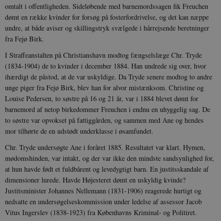
omtalt i offentligheden. Sideløbende med barnemordssagen fik Freuchen
dømt en række kvinder for forsøg på fosterfordrivelse, og det kan næppe
undre, at både aviser og skillingstryk svælgede i hårrejsende beretninger
fra Fejø Birk.
I Straffeanstalten på Christianshavn modtog fængselslæge Chr. Tryde
(1834-1904) de to kvinder i december 1884. Han undrede sig over, hvor
ihærdigt de påstod, at de var uskyldige. Da Tryde senere modtog to andre
unge piger fra Fejø Birk, blev han for alvor mistænksom. Christine og
Louise Pedersen, to søstre på 16 og 21 år, var i 1884 blevet dømt for
barnemord af netop birkedommer Freuchen i endnu en uhyggelig sag. De
to søstre var opvokset på fattiggården, og sammen med Ane og hendes
mor tilhørte de en udstødt underklasse i øsamfundet.
Chr. Tryde undersøgte Ane i foråret 1885. Resultatet var klart. Hymen,
mødomshinden, var intakt, og der var ikke den mindste sandsynlighed for,
at hun havde født et fuldbårent og levedygtigt barn. En justitsskandale af
dimensioner lurede. Havde Højesteret dømt en uskyldig kvinde?
Justitsminister Johannes Nellemann (1831-1906) reagerede hurtigt og
nedsatte en undersøgelseskommission under ledelse af assessor Jacob
Vitus Ingerslev (1838-1923) fra Københavns Kriminal- og Politiret.