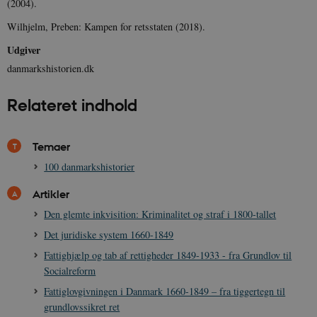
(2004).
_ga
1 år 1
D
Google LLC
måned
k
.danmarkshistorien.dk
U
Wilhjelm, Preben: Kampen for retsstaten (2018).
s
i
Udgiver
a
a
danmarkshistorien.dk
c
s
b
Relateret indhold
e
n
i
i
s
Temaer
s
b
100 danmarkshistorier
s
k
Artikler
a
h
Den glemte inkvisition: Kriminalitet og straf i 1800-tallet
CloudFront-
.h5p.com
Session
A
Det juridiske system 1660-1849
Created-At
Fattighjælp og tab af rettigheder 1849-1933 - fra Grundlov til
_gat_UA-
.danmarkshistorien.dk
58
T
8822943-1
sekunder
c
Socialreform
A
p
Fattiglovgivningen i Danmark 1660-1849 – fra tiggertegn til
n
u
grundlovssikret ret
n