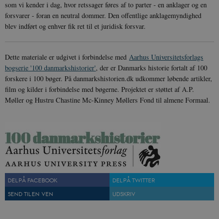
Cloudflare Inc.
som vi kender i dag, hvor retssager føres af to parter - en anklager og en
minutte
.vimeo.com
forsvarer - foran en neutral dommer. Den offentlige anklagemyndighed
blev indført og enhver fik ret til et juridisk forsvar.
Dette materiale er udgivet i forbindelse med
Aarhus Universitetsforlags
bogserie '100 danmarkshistorier'
, der er Danmarks historie fortalt af 100
forskere i 100 bøger. På danmarkshistorien.dk udkommer løbende artikler,
film og kilder i forbindelse med bøgerne. Projektet er støttet af A.P.
Udbyder /
Møller og Hustru Chastine Mc-Kinney Møllers Fond til almene Formaal.
Navn
Udløb
Beskrivelse
Domæne
Udbyder /
Udbyder /
Navn
Navn
Udløb
Udløb
Beskrivelse
Besk
Domæne
Domæne
cf_clearance
1 år
Podbean
Cloudflare,
Navn
Udbyder / Domæne
Udløb
B
VISITOR_INFO1_LIVE
_cfuvid
Inc.
.vimeo.com
6
Session
Denne cooki
Google LLC
.podbean.com
måneder
indstilles af 
.youtube.com
nmstat
1 år 1
D
Siteimprove A/S
for at holde s
VISITOR_PRIVACY_METADATA
6
YouTube
måned
S
.danmarkshistorien.dk
brugerpræfer
måneder
.youtube.com
r
for Youtube-
d
videoer, der e
a
indlejret i
h
websteder; d
b
DEL PÅ FACEBOOK
DEL PÅ TWITTER
også afgøre,
h
webstedsbes
t
SEND TIL EN VEN
UDSKRIV
bruger den ny
gamle version
CloudFront-
.h5p.com
Session
A
Youtube-
Key-Pair-Id
grænsefladen