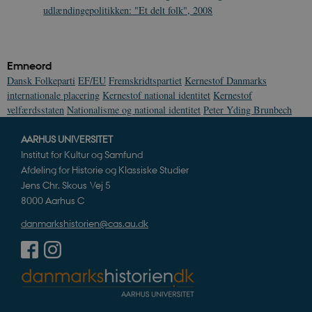
udlændingepolitikken: "Et delt folk", 2008
CookieScriptConsent
1 år
CookieScript
danmarkshistorien.dk
Emneord
Dansk Folkeparti
EF/EU
Fremskridtspartiet
Kernestof Danmarks
internationale placering
Kernestof national identitet
Kernestof
velfærdsstaten
Nationalisme og national identitet
Peter Yding Brunbech
AARHUS UNIVERSITET
Institut for Kultur og Samfund
XSRF-TOKEN
danmarkshistoriendk.h5p.com
1 dag
Afdeling for Historie og Klassiske Studier
Jens Chr. Skous Vej 5
8000 Aarhus C
danmarkshistorien@cas.au.dk
__cf_bm
30
Cloudflare Inc.
minutte
.vimeo.com