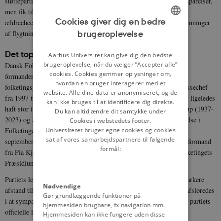
støtteparti for VK-regeringen. Partiet måttet godkende sociale besparelser,
men fik til gengæld gennemført symbolladede initiativer såsom
Cookies giver dig en bedre
ældrechecken til dårligere stillede pensionister og yderligere stramninger
brugeroplevelse
af flygtninge- og indvandrerpolitikken.
ENGLISH
Det topstyrede parti
DANISH
Aarhus Universitet kan give dig den bedste
brugeroplevelse, når du vælger ”Accepter alle”
Dansk Folkepartis er et topstyret parti, der reelt er blevet ledet af
cookies. Cookies gemmer oplysninger om,
formanden Pia Kjærsgaard, næstformand Peter Skaarup og
hvordan en bruger interagerer med et
folketingsgruppens formand Kristian Thulesen Dahl. Partiets pressechef
website. Alle dine data er anonymiseret, og de
fra 1997 til 2005 og senere udenrigsordfører Søren Espersen, har ligeledes
kan ikke bruges til at identificere dig direkte.
haft stor indflydelse ligesom de to tidehvervspræster Søren Krarup (1937-
Du kan altid ændre dit samtykke under
2023) og Jesper Langballe (1939-2014), der efter deres indvælgelse i
Cookies i webstedets footer.
Folketinget i 2001 har fungeret som en art ideologer for partiet. I
Universitetet bruger egne cookies og cookies
sat af vores samarbejdspartnere til følgende
september 2012 overtog Kristian Thulesen Dahl posten som partiformand
formål:
fra Pia Kjærsgaard. Hun blev i oktober samme år medlem af Folketingets
Præsidium og fra juli 2015 formand for Folketinget.
Partiets ledelse har fra begyndelsen gjort en stor indsats for at markere
Nødvendige
afstand til mere rabiate højrefløjsgrupperinger. Medlemmer, der afsløredes
Gør grundlæggende funktioner på
i at sympatisere med sådanne grupper, eller som udtalte sig imod partiets
hjemmesiden brugbare, fx navigation mm.
officielle linie, er ofte uden videre blevet ekskluderet.
Hjemmesiden kan ikke fungere uden disse