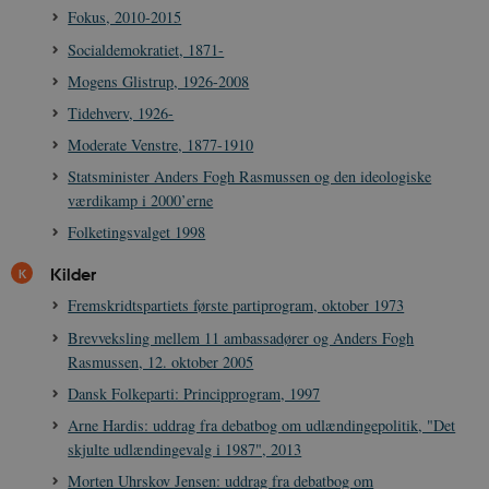
Fokus, 2010-2015
Socialdemokratiet, 1871-
Mogens Glistrup, 1926-2008
Tidehverv, 1926-
sp_t
1 år
Spotify Inc.
Moderate Venstre, 1877-1910
.spotify.com
Statsminister Anders Fogh Rasmussen og den ideologiske
værdikamp i 2000’erne
Folketingsvalget 1998
Kilder
sp_landing
1 dag
Spotify Inc.
.spotify.com
Fremskridtspartiets første partiprogram, oktober 1973
Brevveksling mellem 11 ambassadører og Anders Fogh
Rasmussen, 12. oktober 2005
Dansk Folkeparti: Principprogram, 1997
JSESSIONID
Session
Oracle Corporation
Arne Hardis: uddrag fra debatbog om udlændingepolitik, "Det
.nr-data.net
skjulte udlændingevalg i 1987", 2013
Morten Uhrskov Jensen: uddrag fra debatbog om