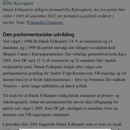
Dansk Folkepartis tidligere formand Pia Kjærsgaard, der fra partiet blev
stiftet i 1995 til september 2012 var formand og politisk ordfører i
partiet.
Foto:
Wikimedia Commons
Den parlamentariske udvikling
Ved valget i 1998 fik Dansk Folkeparti 7,8 % af stemmerne og 13
mandater, og i 1999 fik partiet indvalgt den tidligere socialdemokrat
Mogens Camre i Europaparlamentet. Det virkelige gennembrud kom dog i
2001, hvor DF med 12 % af stemmerne og 22 mandater blev landets
tredjestørste parti. Dansk Folkeparti indgik efter valget som
parlamentarisk grundlag for Anders Fogh Rasmussens VK-regering og var
dermed med til at bryde midterpartiernes – først og fremmest Det radikale
Venstres – årtier lange indflydelse på dansk politik.
Til trods for at Dansk Folkeparti stadig havde elementer af protest- og
enkeltsagsparti, betød det parlamentariske ansvar ikke tilbagegang for
partiet ved valget i 2005, hvor DF gik yderligere to mandater frem og
fortsatte som VK-regeringens støtteparti.
I perioden efter 2001 fungerede Dansk Folkeparti som et stort set loyalt