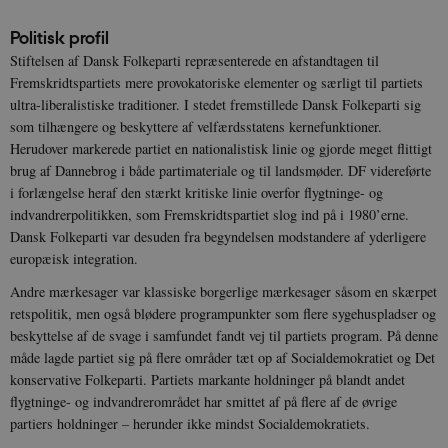
Politisk profil
Stiftelsen af Dansk Folkeparti repræsenterede en afstandtagen til
Fremskridtspartiets mere provokatoriske elementer og særligt til partiets
ultra-liberalistiske traditioner. I stedet fremstillede Dansk Folkeparti sig
som tilhængere og beskyttere af velfærdsstatens kernefunktioner.
Herudover markerede partiet en nationalistisk linie og gjorde meget flittigt
brug af Dannebrog i både partimateriale og til landsmøder. DF videreførte
i forlængelse heraf den stærkt kritiske linie overfor flygtninge- og
indvandrerpolitikken, som Fremskridtspartiet slog ind på i 1980’erne.
Dansk Folkeparti var desuden fra begyndelsen modstandere af yderligere
europæisk integration.
Andre mærkesager var klassiske borgerlige mærkesager såsom en skærpet
retspolitik, men også blødere programpunkter som flere sygehuspladser og
beskyttelse af de svage i samfundet fandt vej til partiets program. På denne
måde lagde partiet sig på flere områder tæt op af Socialdemokratiet og Det
konservative Folkeparti. Partiets markante holdninger på blandt andet
flygtninge- og indvandrerområdet har smittet af på flere af de øvrige
partiers holdninger – herunder ikke mindst Socialdemokratiets.