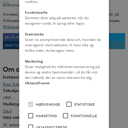
cookies.
Funktionelle
Formand for Dansk Folkeparti 2012-2022, Kristian Thulesen Dahl, på
Gemmer dine valg på websitet, når du
Folkemødet på Bornholm 2015.
Foto: News Øresund - Johan Wessman,
navigerer rundt, fx sprog eller login.
Wikimedia Commons
Statistiske
DEL PÅ FACEBOOK
DEL PÅ TWITTER
Giver os anonymiserede data om, hvordan du
interagerer med websitet, fx hvor ofte og
SEND TIL EN VEN
UDSKRIV
hvilke sider, du besøger mest.
Marketing
Giver mulighed for målrettet annoncering på
Om artiklen
denne og andre hjemmesider, så du får vist
Forfatter(e)
det indhold, der er mest relevant for dig.
Uklassificeret
Peter Yding Brunbech
Tidsafgrænsning
1995 -
Medietype
NØDVENDIGE
STATISTISKE
Tekst
MARKETING
FUNKTIONELLE
Sidst redigeret
28. november 2017
UKLASSIFICEREDE