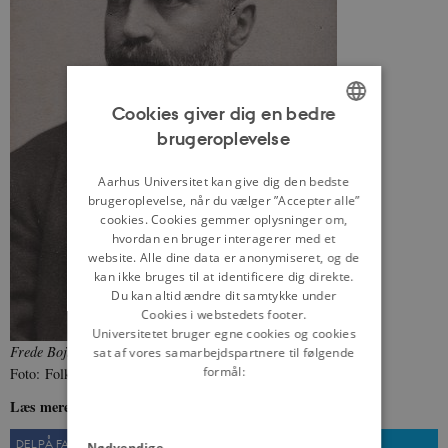
Cookies giver dig en bedre
brugeroplevelse
ENGLISH
DANISH
Aarhus Universitet kan give dig den bedste
brugeroplevelse, når du vælger ”Accepter alle”
cookies. Cookies gemmer oplysninger om,
hvordan en bruger interagerer med et
website. Alle dine data er anonymiseret, og de
kan ikke bruges til at identificere dig direkte.
Du kan altid ændre dit samtykke under
Cookies i webstedets footer.
Universitetet bruger egne cookies og cookies
Frede Bojsen (1841-1926), leder af Det Moderate Venstre.
sat af vores samarbejdspartnere til følgende
formål:
Foto: Folketingets Bibliotek og Arkiv
Læs mere om Moderate Venstre på
denstoredanske.dk
DEL PÅ FACEBOOK
DEL PÅ TWITTER
Nødvendige