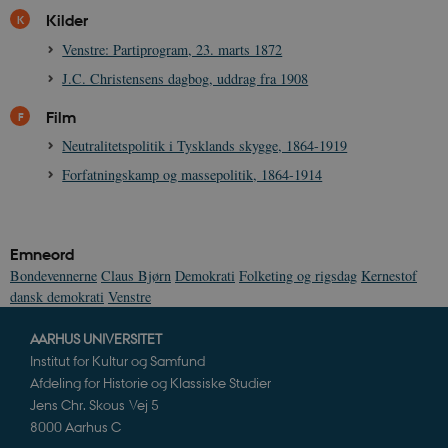
Navn
Udbyder / Domæne
Udløb
Kilder
be_typo_user
Session
TYPO3 Association
Venstre: Partiprogram, 23. marts 1872
.danmarkshistorien.dk
J.C. Christensens dagbog, uddrag fra 1908
Film
Neutralitetspolitik i Tysklands skygge, 1864-1919
Forfatningskamp og massepolitik, 1864-1914
sp_t
1 år
Spotify Inc.
.spotify.com
Emneord
Bondevennerne
Claus Bjørn
Demokrati
Folketing og rigsdag
Kernestof
dansk demokrati
Venstre
sp_landing
1 dag
Spotify Inc.
.spotify.com
AARHUS UNIVERSITET
Institut for Kultur og Samfund
Afdeling for Historie og Klassiske Studier
Jens Chr. Skous Vej 5
8000 Aarhus C
JSESSIONID
Session