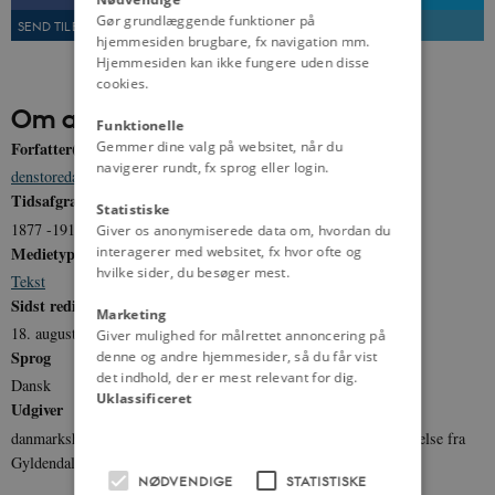
Gør grundlæggende funktioner på
SEND TIL EN VEN
UDSKRIV
hjemmesiden brugbare, fx navigation mm.
Hjemmesiden kan ikke fungere uden disse
cookies.
Om artiklen
Funktionelle
Gemmer dine valg på websitet, når du
Forfatter(e)
navigerer rundt, fx sprog eller login.
denstoredanske.dk
,
Claus Bjørn
Tidsafgrænsning
Statistiske
1877 -1910
Giver os anonymiserede data om, hvordan du
interagerer med websitet, fx hvor ofte og
Medietype
hvilke sider, du besøger mest.
Tekst
Sidst redigeret
Marketing
18. august 2011
Giver mulighed for målrettet annoncering på
Sprog
denne og andre hjemmesider, så du får vist
det indhold, der er mest relevant for dig.
Dansk
Uklassificeret
Udgiver
danmarkshistorien.dk og denstoredanske.dk. Gengivet med tilladelse fra
Gyldendal og boet efter Claus Bjørn.
NØDVENDIGE
STATISTISKE