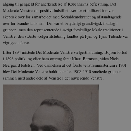
afgang til gengæld for anerkendelse af Københavns befæstning. Det
Moderate Venstre var positivt indstillet over for et militært forsvar,
skeptisk over for samarbejdet med Socialdemokratiet og afstandtagende
over for brandesianismen. Der var et betydeligt grundtvigsk indslag i
gruppen, men den repræsenterede i øvrigt forskellige lokale traditioner i
Venstre; den største vælgertilslutning fandtes på Fyn, og Fyns Tidende var
vigtigste talerør.
Efter 1894 mistede Det Moderate Venstre vælgertilslutning. Bojsen forlod
i 1898 politik, og efter ham overtog først Klaus Berntsen, siden Niels
Neergaard ledelsen. Ved dannelsen af det første venstreministerium i 1901
blev Det Moderate Venstre holdt udenfor. 1908-1910 smeltede gruppen
sammen med andre dele af Venstre i det nuværende Venstre.