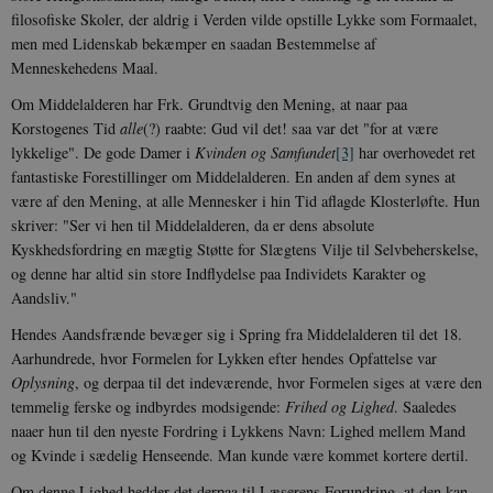
filosofiske Skoler, der aldrig i Verden vilde opstille Lykke som Formaalet,
men med Lidenskab bekæmper en saadan Bestemmelse af
Menneskehedens Maal.
Om Middelalderen har Frk. Grundtvig den Mening, at naar paa
Korstogenes Tid
alle
(?) raabte: Gud vil det! saa var det "for at være
lykkelige". De gode Damer i
Kvinden og Samfundet
[3]
har overhovedet ret
fantastiske Forestillinger om Middelalderen. En anden af dem synes at
være af den Mening, at alle Mennesker i hin Tid aflagde Klosterløfte. Hun
skriver: "Ser vi hen til Middelalderen, da er dens absolute
Kyskhedsfordring en mægtig Støtte for Slægtens Vilje til Selvbeherskelse,
og denne har altid sin store Indflydelse paa Individets Karakter og
Aandsliv."
Hendes Aandsfrænde bevæger sig i Spring fra Middelalderen til det 18.
Aarhundrede, hvor Formelen for Lykken efter hendes Opfattelse var
Oplysning
, og derpaa til det indeværende, hvor Formelen siges at være den
temmelig ferske og indbyrdes modsigende:
Frihed og Lighed
. Saaledes
naaer hun til den nyeste Fordring i Lykkens Navn: Lighed mellem Mand
og Kvinde i sædelig Henseende. Man kunde være kommet kortere dertil.
Om denne Lighed hedder det derpaa til Læserens Forundring, at den kan