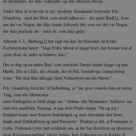
de Skribenter, der ikke vedkender sig den officielle Moral.
Under Skin af at hævde et nyt, moderne Standpunkt forkynder Frk.
Grundtvig - med det Mod, som dertil udkræves - det sjette Bud
[1]
. Som
om der var Nogen, der ikke kunde forkynde det; som om der var Nogen,
der ikke prækede det - uden de, som ikke gider.
Allerede J. L. Heiberg
[2]
har sagt om den Art Personer, til hvilke
Forfatterinden hører: "Slige Folks Moral er meget kort; den bestaar kun af
sjette Bud; de andre ni behøves ikke."
Der er dog ogsaa andre Bud, som moralske Damer kunde lægge sig paa
Hjerte. Der er f.Eks. det ottende, der til Frk. Grundtvigs Underretning
lyder: "Du skal ikke aflægge falsk Vidnesbyrd om din Næste."
Frk. Grundtvig fortæller til Indledning, at "der gives maaske kun en eneste
Ting, som alle Mennesker
uden Undtagelse er fuldt enige om." Ordene 'alle Mennesker' forklares saa
med den aandfulde Vending, at paa dette Punkt mødes "De og jeg i
Enighed baade med Simeon Søjlehelgen og med Alexander den Store,
baade med Zulukafferen og med Pariseren." Punktet er det, at Formaalet er
Lykke
. Frøkenen synes helt uvidende om, at der har eksisteret og eksisterer
store Religionssamfund, talrige Sekter, hele Folkeslag og en Række af