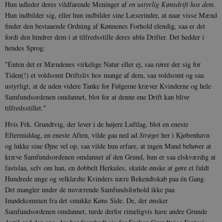
Hun udleder deres vildfarende Meninger af
en ustyrlig Kønsdrift hos dem
.
Hjemmesiden kan ikke fungerer uden disse
cookies.
Hun indbilder sig, eller hun indbilder sine Læserinder, at naar visse Mænd
finder den bestaaende Ordning af Kønnenes Forhold elendig, saa er det
Navn
Udbyder / Domæne
Udløb
fordi den hindrer dem i at tilfredsstille deres ublu Drifter. Det hedder i
be_typo_user
Session
TYPO3 Association
hendes Sprog:
.danmarkshistorien.dk
"Enten det er Mændenes virkelige Natur eller ej, saa rører der sig for
Tiden(!) et voldsomt Driftsliv hos mange af dem, saa voldsomt og saa
ustyrligt, at de uden videre Tanke for Følgerne kræver Kvinderne og hele
Samfundsordenen omdannet, blot for at denne ene Drift kan blive
tilfredsstillet."
sp_t
1 år
Spotify Inc.
Hvis Frk. Grundtvig, der lever i de højere Luftlag, blot en eneste
.spotify.com
Eftermiddag, en eneste Aften, vilde gaa ned ad
Strøget
her i Kjøbenhavn
og lukke sine Øjne vel op, saa vilde hun erfare, at ingen Mand behøver at
kræve Samfundsordenen omdannet af den Grund, hun er saa elskværdig at
fastslaa, selv om han, en dobbelt Herkules, skulde ønske at gøre et fuldt
Hundrede unge og velklædte Kvinders nære Bekendtskab paa én Gang.
sp_landing
1 dag
Spotify Inc.
Det mangler under de nuværende Samfundsforhold ikke paa
.spotify.com
Imødekommen fra det smukke Køns Side. De, der ønsker
Samfundsordenen omdannet, turde derfor rimeligvis have andre Grunde