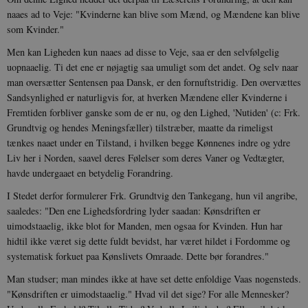
naaes ad to Veje: "Kvinderne kan blive som Mænd, og Mændene kan blive
som Kvinder."
Men kan Ligheden kun naaes ad disse to Veje, saa er den selvfølgelig
uopnaaelig. Ti det ene er nøjagtig saa umuligt som det andet. Og selv naar
man oversætter Sentensen paa Dansk, er den fornuftstridig. Den overvættes
Sandsynlighed er naturligvis for, at hverken Mændene eller Kvinderne i
Fremtiden forbliver ganske som de er nu, og den Lighed, 'Nutiden' (c: Frk.
Grundtvig og hendes Meningsfæller) tilstræber, maatte da rimeligst
tænkes naaet under en Tilstand, i hvilken begge Kønnenes indre og ydre
Liv her i Norden, saavel deres Følelser som deres Vaner og Vedtægter,
havde undergaaet en betydelig Forandring.
I Stedet derfor formulerer Frk. Grundtvig den Tankegang, hun vil angribe,
saaledes: "Den ene Lighedsfordring lyder saadan: Kønsdriften er
uimodstaaelig, ikke blot for Manden, men ogsaa for Kvinden. Hun har
hidtil ikke været sig dette fuldt bevidst, har været hildet i Fordomme og
systematisk forkuet paa Kønslivets Omraade. Dette bør forandres."
Man studser; man mindes ikke at have set dette enfoldige Vaas nogensteds.
"Kønsdriften er uimodstaaelig." Hvad vil det sige? For alle Mennesker?