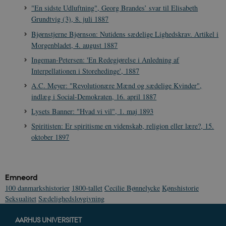
"En sidste Udluftning", Georg Brandes’ svar til Elisabeth
Grundtvig (3), 8. juli 1887
Bjørnstjerne Bjørnson: Nutidens sædelige Lighedskrav. Artikel i
Morgenbladet, 4. august 1887
Ingeman-Petersen: 'En Redegjørelse i Anledning af
Interpellationen i Storehedinge', 1887
A.C. Meyer: "Revolutionære Mænd og sædelige Kvinder",
indlæg i Social-Demokraten, 16. april 1887
Lysets Banner: "Hvad vi vil", 1. maj 1893
Spiritisten: Er spiritisme en videnskab, religion eller lære?, 15.
oktober 1897
Emneord
100 danmarkshistorier
1800-tallet
Cecilie Bønnelycke
Kønshistorie
Seksualitet
Sædelighedslovgivning
AARHUS UNIVERSITET