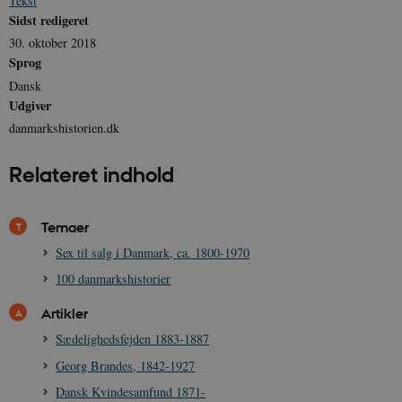
Tekst
n
u
Sidst redigeret
n
30. oktober 2018
o
I
Sprog
_
u
Dansk
a
Udgiver
r
h
danmarkshistorien.dk
w
Relateret indhold
Temaer
Sex til salg i Danmark, ca. 1800-1970
100 danmarkshistorier
Artikler
Sædelighedsfejden 1883-1887
Georg Brandes, 1842-1927
Dansk Kvindesamfund 1871-