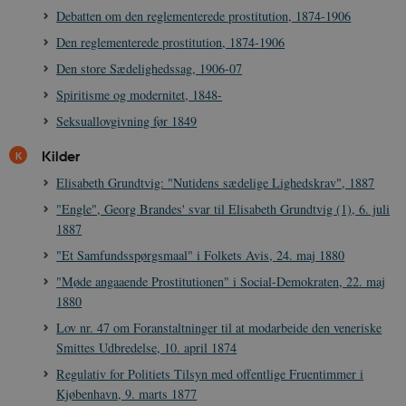
Debatten om den reglementerede prostitution, 1874-1906
Den reglementerede prostitution, 1874-1906
Den store Sædelighedssag, 1906-07
Spiritisme og modernitet, 1848-
Seksuallovgivning før 1849
Kilder
Elisabeth Grundtvig: "Nutidens sædelige Lighedskrav", 1887
"Engle", Georg Brandes' svar til Elisabeth Grundtvig (1), 6. juli
1887
"Et Samfundsspørgsmaal" i Folkets Avis, 24. maj 1880
"Møde angaaende Prostitutionen" i Social-Demokraten, 22. maj
1880
Lov nr. 47 om Foranstaltninger til at modarbeide den veneriske
Smittes Udbredelse, 10. april 1874
Regulativ for Politiets Tilsyn med offentlige Fruentimmer i
Kjøbenhavn, 9. marts 1877