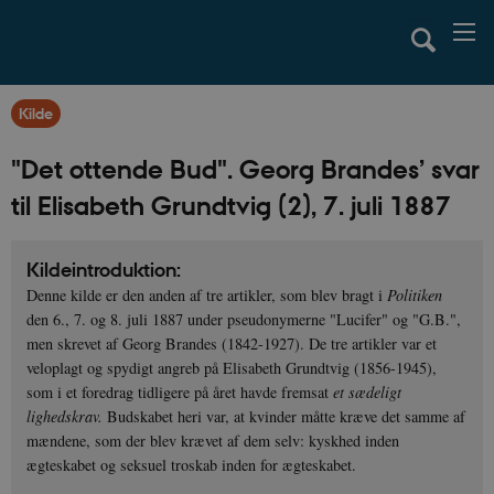
Kilde
"Det ottende Bud". Georg Brandes’ svar
til Elisabeth Grundtvig (2), 7. juli 1887
Kildeintroduktion:
Denne kilde er den anden af tre artikler, som blev bragt i
Politiken
den 6., 7. og 8. juli 1887 under pseudonymerne "Lucifer" og "G.B.",
men skrevet af Georg Brandes (1842-1927). De tre artikler var et
veloplagt og spydigt angreb på Elisabeth Grundtvig (1856-1945),
som i et foredrag tidligere på året havde fremsat
et sædeligt
lighedskrav.
Budskabet heri var, at kvinder måtte kræve det samme af
mændene, som der blev krævet af dem selv: kyskhed inden
ægteskabet og seksuel troskab inden for
ægteskabet.