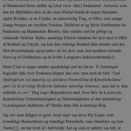
at Mennesket bliver defekt og [skal være: eller] fordummet. Askesen, som
den for Øjeblikket øves af det store Flertal blandt de højere Stænders
ugifte Kvinder, er en Ulykke, en naturstridig Ting, et Offer, som mange
Gange bringes en værdiløs Fordom. Driftlivet er og bliver Jordbunden for
Fantasiens og Skønhedens Blomst, ikke mindre end for giftige og
stinkende Vækster. Købes aandelige Fortrin stundom for dyrt med et Offer
af Renhed og Uskyld, saa kan den virkelige Renhed ikke mindre end den
blot tilsyneladende ogsaa købes alt for dyrt, naar den medfører tærende
Savn og al Goldhedens og de kvalte Længslers Indskrænkethed
[i]
).
Dette Citat er neppe mindre upaalideligt end det første. Ti Sætningen
begynder ikke hvor Frøkenen klipper den over, men med de Ord: "
Lad
Opdragelsen ved naturlig og utilsløret Fremstilling af Kønsforholdene
gøre sit til at tvinge Drifterne indenfor naturlige Grænser
, men lad os ikke
indbilde os osv." Dog toges Begyndelsen med, hvor blev da Læren om
Kønsdriftens Uimodstaaelighed og Nødvendigheden af den almindelige
Usædeligheds Indførelse af? Derfor dette lille kvindelige Klip.
Og selv naar Klippet er gjort, hvad siger saa disse Par Linjer, som
kvindelige Bannerførere og mandlige Pennehelte, rene Handsker og rene
Vanter
[7]
, nu har levet af i halvtredje Aar og som er anførte saa tidt, at