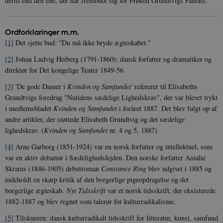
dertil end den ene, der har frembudt sig for Frøken Grundtvigs Fantasi.
JSESSIONID
Session
Oracle Corporation
Ordforklaringer m.m.
.nr-data.net
[1]
Det sjette bud: "Du må ikke bryde ægteskabet."
[2]
Johan Ludvig Heiberg (1791-1860): dansk forfatter og dramatiker og
direktør for Det kongelige Teater 1849-56
[3]
'De gode Damer i
Kvinden og Samfundet'
refererer til Elisabeths
CookieScriptConsent
1 år
CookieScript
Grundtvigs foredrag "Nutidens sædelige Lighedskrav", der var blevet trykt
danmarkshistorien.dk
i medlemsbladet
Kvinden og Samfundet
i foråret 1887. Det blev fulgt op af
andre artikler, der støttede Elisabeth Grundtvig og det sædelige
lighedskrav. (
Kvinden og Samfundet
nr. 4 og 5, 1887)
[4]
Arne Garborg (1851-1924) var en norsk forfatter og intellektuel, som
var en aktiv debattør i Sædelighedsfejden. Den norske forfatter Amalie
Skrams (1846-1905) debutroman
Constance Ring
blev udgivet i 1885 og
XSRF-TOKEN
danmarkshistoriendk.h5p.com
1 dag
indeholdt en skarp kritik af den borgerlige pigeopdragelse og det
borgerlige ægteskab.
Nyt Tidsskrift
var et norsk tidsskrift, der eksisterede
1882-1887 og blev regnet som talerør for kulturradikalisme.
[5]
Tilskueren: dansk kulturradikalt tidsskrift for litteratur, kunst, samfund