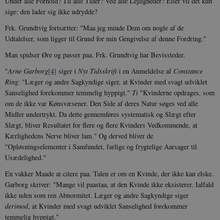
Under alle Forhold? Til alle Tider? Ved alle Lejligheder? Eller vil det kun
sige: den lader sig ikke udrydde?
Frk. Grundtvig fortsætter: "Maa jeg minde Dem om nogle af de
Udtalelser, som ligger til Grund for min Gengivelse af denne Fordring."
Man spidser Øre og passer paa. Frk. Grundtvig har Bevissteder.
"
Arne Garborg
[4]
siger i
Nyt Tidsskrift
i en Anmeldelse af
Constance
Ring
: "Læger og andre Sagkyndige siger, at Kvinder med svagt udviklet
Sanselighed forekommer temmelig hyppigt."
Ti
"Kvinderne opdrages, som
om de ikke var Kønsvæsener. Den Side af deres Natur søges ved alle
Midler undertrykt. Da dette gennemføres systematisk og Slægt efter
Slægt, bliver Resultatet for flere og flere Kvinders Vedkommende, at
Kærlighedens Nerve bliver lam." Og derved bliver de
"Opløsningselementer i Samfundet, farlige og frygtelige Aarsager til
Usædelighed."
En vakker Maade at citere paa. Talen er om en Kvinde, der ikke kan elske.
Garborg skriver: "Mange vil paastaa, at den Kvinde ikke eksisterer. Ialfald
ikke uden som ren Abnormitet. Læger og andre Sagkyndige siger
derimod
, at Kvinder med svagt udviklet Sanselighed forekommer
temmelig hyppigt."