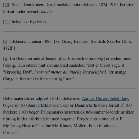
gamle version
CloudFront-
.h5p.com
Session
A
[10]
Socialdemokraten: dansk socialdemokratisk avis 1874-1959, herefter
Youtube-
Key-Pair-Id
grænsefladen
fortsat under navnet
Aktuelt.
_gid
1 dag
D
Google LLC
NID
6
Denne cooki
Google LLC
k
.danmarkshistorien.dk
[11]
hykkelsk: hyklerisk
måneder
indstilles af
.google.com
U
3 dage
DoubleClick 
D
ejes af Google
e
at hjælpe med
f
[i]
Tilskueren, Januar 1885. [se: Georg Brandes, Samlede Skrifter III, s.
oprette en pro
i
dine interess
t
472ff.]
vise dig relev
D
annoncer på 
o
[ii]
En Beundrerinde af hende [dvs. Elisabeth Grundtvig] er endnu mere
websteder.
v
s
frejdig. Hun citerer hint samme Sted saaledes: "Det er blevet sagt, at
YSC
Session
Denne cooki
Google LLC
"skrøbelig Dyd",
hvormed menes almindelig Usædelighed,
"er mange
indstilles af
.youtube.com
h5pcomsession
danmarkshistoriendk.h5p.com
1 dag
A
YouTube til a
Gange at foretrække for unaturlig Last."
visninger af
CloudFront-
.h5p.com
Session
A
indlejrede vi
Signature
vuid
1 år 1
D
Vimeo.com Inc.
Dette materiale er udgivet i forbindelse med
Aarhus Universitetsforlags
måned
V
.vimeo.com
p
bogserie '100 danmarkshistorier'
, der er Danmarks historie fortalt af 100
forskere i 100 bøger. På danmarkshistorien.dk udkommer løbende artikler,
CloudFront-
.h5p.com
Session
A
Region
film og kilder i forbindelse med bøgerne. Projektet er støttet af A.P.
Møller og Hustru Chastine Mc-Kinney Møllers Fond til almene
CloudFront-
.h5p.com
Session
A
Policy
Formaal.