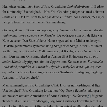
Heri øjnes endnu intet Spor af Frk. Grundtvigs
Lighedsfordring
til Bedste
for almindelig Usædelighed. - Hos Frk. Grundtvig følger saa med udhævet
Skrift et
Ti
. De Ord, som følger paa dette
Ti
, findes hos Garborg 35 Linjer
længere fremme i en helt anden Sammenhæng.
Garborg skriver: "Kvinderne opdrages
systematisk i Uvidenhed om det der
vedkommer deres Opgave som Kvinder
. De opdrages som om de ikke var
Kønsvæsener. Den Side af deres Natur søges ved alle Midler undertrykt.
Da dette gennemføres systematisk og Slægt efter Slægt, bliver Resultatet
for flere og flere Kvinders Vedkommende, at Kærlighedens Nerve bliver
lam. Den samme Omstændighed er Aarsag til at Kvinderne
ogsaa paa
anden Maade
udygtiggøres for sin Opgave som Kønsvæsener.
Formedelst
Uvidenhed forspilder de i tusinde Tilfælde Livslykken baade for sig selv
og andre
, ja bliver Opløsningselementer i Samfundet, farlige og frygtelige
Aarsager til Usædelighed."
Man sammenligne Frk. Grundtvigs Citat. Hvor er nu Fordringen af lige
Usædelighed? Frk. Grundtvig fortsætter: "Og
Georg Brandes
uddrager i
sin noksom omtalte Anmeldelse af Arne Garborg i
Tilskueren
[5]
følgende
Tendens af et Par af Strindbergs
[6]
og Arne Garborgs Fortællinger: "Lad
os ikke indbilde os, at Drifterne lader sig undertrykke eller udrydde, uden