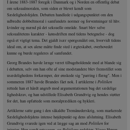
I årene 1883-1887 foregik i Danmark og i Norden en offentlig debat
om seksualmoralen, som siden er blevet kendt som
Sædelighedsfejden. Debatten handlede i udgangspunktet om den
udbredte dobbeltmoral i samfundets normer og forventninger til hhv.
kvinder og mænd på det seksuelle område. Snart blev selve
seksualitetens karakter - kønsdriften med tidens betegnelse - dog
også et vigtigt tema. Det gjaldt især spørgsmålet om, hvorvidt tidens
ideal om, at sex alene måtte finde sted i ægteskabet, overhovedet
kunne og burde reguleres af samfundet.
Georg Brandes havde længe været tilbageholdende med at blande sig
i debatten, selv om han ofte af sine modstandere blev fremstillet som
usædelighedens forkæmper, der ønskede sig "parring i flæng". Men i
sommeren 1887 havde Brandes fået nok. I artiklerne i
Politiken
rettede han et hårdt angreb mod argumentationen bag det sædelige
lighedskrav, og han udstillede Elisabeth Grundtvig og hendes støtter
for det, han opfattede som moralprædiken og hykleri.
Artiklerne satte gang i den såkaldte Tremånederskrig, som markerede
Sædelighedsfejdens intense højdepunkt og dens afslutning. Elisabeth
Grundtvig svarede igen ved at lægge sag an mod
Politiken
for
injurier. Hun vandt retssagen, og
Politikens
redaktør, Viggo Hørup