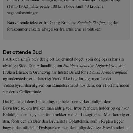
(1841-1902) måtte betale 100 kr. i bøde samt 40 kroner i
sagsomkostninger.
Nærværende tekst er fra Georg Brandes:
Samlede Skrifter,
og der
forekommer enkelte afvigelser fra artiklerne i Politiken.
Det ottende Bud
I Artiklen
Engle
blev der gjort Løjer med noget, som dog ogsaa har sin
alvorlige Side. Den Afhandling om
Nutidens sædelige Lighedskrav
, som
Frøken Elisabeth Grundtvig har høstet Bifald for i
Dansk Kvindesamfund
og andensteds, er et lærerigt Værk ikke i og for sig, men for det
Vidnesbyrd, den afgiver, om Dannelsestrinet hos dem, der i Forfatterinden
ser deres Ordførerinde.
Det Pjattede i dens Indledning, og hele Tone virker pinligt; dens
Bevisførelse, om hvilken man aldrig véd, hvor Perfidien holder op og hvor
Enfoldigheden begynder, forskrækker ved sin Løsagtighed. Men lærerig er
den, fordi den afslører den Brutalitet i Opfattelsen, som i Reglen ligger
bagved den officielle-Dydspræken med dens pligtskyldige Æreskænderi af