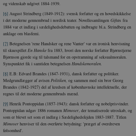
og videnskab udgivet 1884-1939.
__cf_bm
30
Cloudflare Inc.
[6]
August Strindberg (1849-1912): svensk forfatter og en hovedskikkelse
minutte
.vimeo.com
i det moderne gennembrud i nordisk teater. Novellesamlingen
Gifta
s fra
1884 var et indlæg i sædelighedsdebatten og indbragte bl.a. Strindberg en
anklage om blasfemi.
[7]
Betegnelsen 'rene Handsker og rene Vanter' var en ironisk henvisning
til skuespillet
En Hanske
fra 1883, hvori den norske forfatter Bjørnstjerne
Bjørnson gjorde sig til talsmand for en opstramning af seksualmoralen.
Synspunktet fik i samtiden betegnelsen
Handskemoralen.
Udbyder /
[8]
E.B: Edvard Brandes (1847-1931), dansk forfatter og politiker.
Navn
Udløb
Beskrivelse
Domæne
Udbyder /
Udbyder /
Medgrundlægger af avisen
Politiken,
og sammen med sin bror Georg
Navn
Navn
Udløb
Udløb
Beskrivelse
Besk
Domæne
Domæne
cf_clearance
1 år
Podbean
Brandes (1842-1927) del af kredsen af københavnske intellektuelle, der
Cloudflare,
Navn
Udbyder / Domæne
Udløb
B
VISITOR_INFO1_LIVE
_cfuvid
Inc.
.vimeo.com
6
Session
Denne cooki
Google LLC
regnes til det moderne gennembruds mænd.
.podbean.com
måneder
indstilles af 
.youtube.com
nmstat
1 år 1
D
Siteimprove A/S
for at holde s
VISITOR_PRIVACY_METADATA
6
YouTube
måned
S
.danmarkshistorien.dk
[9]
Henrik Pontoppidan (1857-1943): dansk forfatter og nobelprisvinder.
brugerpræfer
måneder
.youtube.com
r
for Youtube-
d
Pontoppidan udgav 1886 romanen
Mimoser
, der tematiserede utroskab, og
videoer, der e
a
som er blevet set som et indlæg i Sædelighedsfejden 1883-1887. Titlen
indlejret i
h
websteder; d
b
Mimoser
henviser til den overførte betydning: 'præget af overdreven
også afgøre,
h
webstedsbes
følsomhed'.
t
bruger den ny