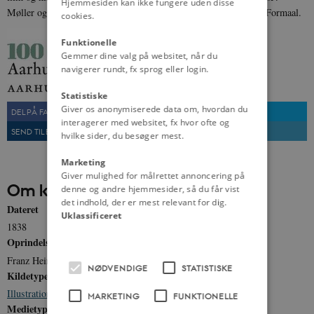
Hjemmesiden kan ikke fungere uden disse
Møller og Hustru Chastine Mc-Kinney Møllers Fond til almene Formaal.
cookies.
Funktionelle
Gemmer dine valg på websitet, når du
navigerer rundt, fx sprog eller login.
Statistiske
Giver os anonymiserede data om, hvordan du
DEL PÅ FACEBOOK
DEL PÅ TWITTER
interagerer med websitet, fx hvor ofte og
SEND TIL EN VEN
UDSKRIV
hvilke sider, du besøger mest.
Marketing
Giver mulighed for målrettet annoncering på
Om kilden
denne og andre hjemmesider, så du får vist
det indhold, der er mest relevant for dig.
Dateret
Uklassificeret
1838
Oprindelse
Franz Heinrich Julius Geerz
NØDVENDIGE
STATISTISKE
Kildetype
Illustration
MARKETING
FUNKTIONELLE
Medietype