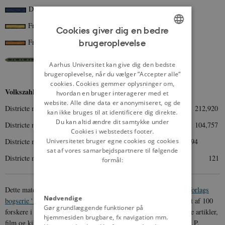
Deutsch
Frisisch
Cookies giver dig en bedre
Frisisch und Deutsch
brugeroplevelse
ENGLISH
Grenze der rein dänischen Kirchensprache
DANISH
Aarhus Universitet kan give dig den bedste
brugeroplevelse, når du vælger ”Accepter alle”
cookies. Cookies gemmer oplysninger om,
Volkszahl:
hvordan en bruger interagerer med et
website. Alle dine data er anonymiseret, og de
Districte mit Deutscher Kirchensprache 212,920
kan ikke bruges til at identificere dig direkte.
Du kan altid ændre dit samtykke under
Districte mit Dänischer Kirchensprache 104,757
Cookies i webstedets footer.
Districte mit Dänischer und Deutscher Kirchensprache 20,394
Universitetet bruger egne cookies og cookies
sat af vores samarbejdspartnere til følgende
Districte mit Holländischer Kirchensprache 121
formål:
Dette materiale er udgivet i forbindelse med
Aarhus Universitetsforlags
Nødvendige
bogserie '100 danmarkshistorier'
, der er Danmarks historie fortalt af 100
Gør grundlæggende funktioner på
forskere i 100 bøger. På danmarkshistorien.dk udkommer løbende artikler,
hjemmesiden brugbare, fx navigation mm.
film og kilder i forbindelse med bøgerne. Projektet er støttet af A.P.