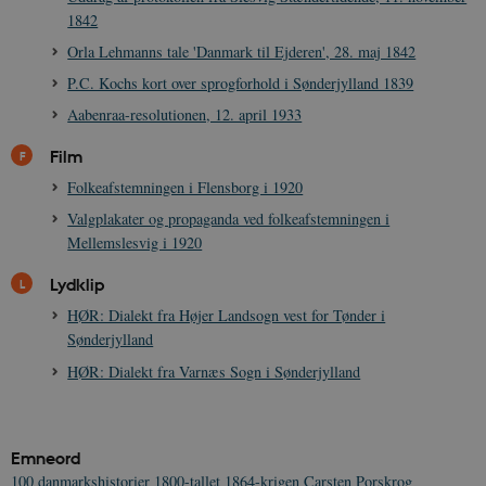
1842
Orla Lehmanns tale 'Danmark til Ejderen', 28. maj 1842
P.C. Kochs kort over sprogforhold i Sønderjylland 1839
CookieScriptConsent
1 år
CookieScript
danmarkshistorien.dk
Aabenraa-resolutionen, 12. april 1933
Film
Folkeafstemningen i Flensborg i 1920
Valgplakater og propaganda ved folkeafstemningen i
Mellemslesvig i 1920
XSRF-TOKEN
danmarkshistoriendk.h5p.com
1 dag
Lydklip
HØR: Dialekt fra Højer Landsogn vest for Tønder i
Sønderjylland
HØR: Dialekt fra Varnæs Sogn i Sønderjylland
__cf_bm
30
Cloudflare Inc.
minutte
.vimeo.com
Emneord
100 danmarkshistorier
1800-tallet
1864-krigen
Carsten Porskrog