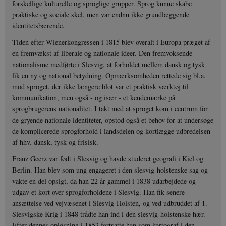
forskellige kulturelle og sproglige grupper. Sprog kunne skabe
praktiske og sociale skel, men var endnu ikke grundlæggende
identitetsbærende.
Tiden efter Wienerkongressen i 1815 blev overalt i Europa præget af
en fremvækst af liberale og nationale ideer. Den fremvoksende
nationalisme medførte i Slesvig, at forholdet mellem dansk og tysk
fik en ny og national betydning. Opmærksomheden rettede sig bl.a.
mod sproget, der ikke længere blot var et praktisk værktøj til
kommunikation, men også - og især - et kendemærke på
sprogbrugerens nationalitet. I takt med at sproget kom i centrum for
de gryende nationale identiteter, opstod også et behov for at undersøge
de komplicerede sprogforhold i landsdelen og kortlægge udbredelsen
af hhv. dansk, tysk og frisisk.
Franz Geerz var født i Slesvig og havde studeret geografi i Kiel og
Berlin. Han blev som ung engageret i den slesvig-holstenske sag og
vakte en del opsigt, da han 22 år gammel i 1838 udarbejdede og
udgav et kort over sprogforholdene i Slesvig. Han fik senere
ansættelse ved vejvæsenet i Slesvig-Holsten, og ved udbruddet af 1.
Slesvigske Krig i 1848 trådte han ind i den slesvig-holstenske hær.
Efter dennes opløsning i 1852 fortsatte han som kartograf i den