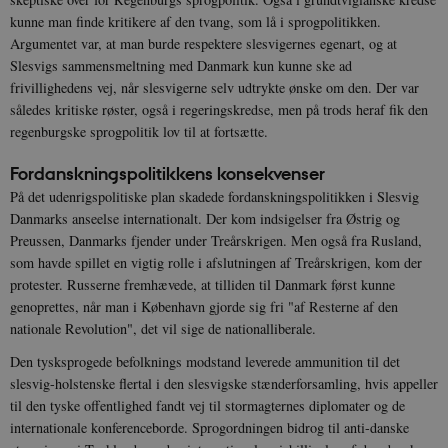
be_typo_user
Session
TYPO3 Association
kunne man finde kritikere af den tvang, som lå i sprogpolitikken.
.danmarkshistorien.dk
Argumentet var, at man burde respektere slesvigernes egenart, og at
Slesvigs sammensmeltning med Danmark kun kunne ske ad
frivillighedens vej, når slesvigerne selv udtrykte ønske om den. Der var
således kritiske røster, også i regeringskredse, men på trods heraf fik den
regenburgske sprogpolitik lov til at fortsætte.
Fordanskningspolitikkens konsekvenser
sp_t
1 år
Spotify Inc.
.spotify.com
På det udenrigspolitiske plan skadede fordanskningspolitikken i Slesvig
Danmarks anseelse internationalt. Der kom indsigelser fra Østrig og
Preussen, Danmarks fjender under Treårskrigen. Men også fra Rusland,
som havde spillet en vigtig rolle i afslutningen af Treårskrigen, kom der
protester. Russerne fremhævede, at tilliden til Danmark først kunne
sp_landing
1 dag
Spotify Inc.
genoprettes, når man i København gjorde sig fri "af Resterne af den
.spotify.com
nationale Revolution", det vil sige de nationalliberale.
Den tysksprogede befolknings modstand leverede ammunition til det
slesvig-holstenske flertal i den slesvigske stænderforsamling, hvis appeller
til den tyske offentlighed fandt vej til stormagternes diplomater og de
internationale konferenceborde. Sprogordningen bidrog til anti-danske
JSESSIONID
Session
Oracle Corporation
.nr-data.net