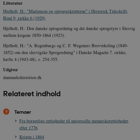
Litteratur
Hjelholt, H.: "Martensen og sprogreskripterne" i Historisk Tidsskrift,
Bind 9, række 6 (1929)
Hjelholt, H.: Den danske sprogordning og det danske sprogstyre i Slesvig
mellem krigene 1850-1864 (1923).
Hjelholt, H.: "A. Regenburgs og C. F. Wegeners Brevveksling (1849-
1852) om den slesvigske Sprogordning" i Danske Magazin 7. række,
Udbyder /
Navn
Udløb
Beskrivelse
Domæne
Udbyder /
Udbyder /
hæfte 4 (1943-48), s. 254-355.
Navn
Navn
Udløb
Udløb
Beskrivelse
Besk
Domæne
Domæne
cf_clearance
1 år
Podbean
Cloudflare,
Navn
Udbyder / Domæne
Udløb
B
Udgiver
VISITOR_INFO1_LIVE
_cfuvid
Inc.
.vimeo.com
6
Session
Denne cooki
Google LLC
.podbean.com
måneder
indstilles af 
.youtube.com
danmarkshistorien.dk
nmstat
1 år 1
D
Siteimprove A/S
for at holde s
VISITOR_PRIVACY_METADATA
6
YouTube
måned
S
.danmarkshistorien.dk
brugerpræfer
måneder
.youtube.com
r
for Youtube-
d
Relateret indhold
videoer, der e
a
indlejret i
h
websteder; d
b
også afgøre,
h
Temaer
webstedsbes
t
bruger den ny
gamle version
Fra borgerlige rettigheder til universelle menneskerettigheder,
CloudFront-
.h5p.com
Session
A
Youtube-
Key-Pair-Id
efter 1776
grænsefladen
_gid
1 dag
D
Google LLC
Krigen i 1864
NID
6
Denne cooki
Google LLC
k
.danmarkshistorien.dk