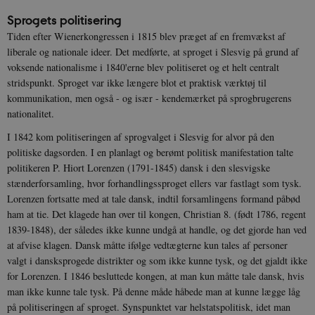
Sprogets politisering
Tiden efter Wienerkongressen i 1815 blev præget af en fremvækst af
liberale og nationale ideer. Det medførte, at sproget i Slesvig på grund af
voksende nationalisme i 1840'erne blev politiseret og et helt centralt
stridspunkt. Sproget var ikke længere blot et praktisk værktøj til
kommunikation, men også - og især - kendemærket på sprogbrugerens
nationalitet.
I 1842 kom politiseringen af sprogvalget i Slesvig for alvor på den
politiske dagsorden. I en planlagt og berømt politisk manifestation talte
politikeren P. Hiort Lorenzen (1791-1845) dansk i den slesvigske
stænderforsamling, hvor forhandlingssproget ellers var fastlagt som tysk.
Lorenzen fortsatte med at tale dansk, indtil forsamlingens formand påbød
ham at tie. Det klagede han over til kongen, Christian 8. (født 1786, regent
1839-1848), der således ikke kunne undgå at handle, og det gjorde han ved
at afvise klagen. Dansk måtte ifølge vedtægterne kun tales af personer
valgt i dansksprogede distrikter og som ikke kunne tysk, og det gjaldt ikke
for Lorenzen. I 1846 besluttede kongen, at man kun måtte tale dansk, hvis
man ikke kunne tale tysk. På denne måde håbede man at kunne lægge låg
på politiseringen af sproget. Synspunktet var helstatspolitisk, idet man