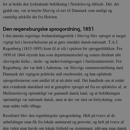
for at holde den tysktalende befolkning i Nordslesvig tilfreds. Det, det
gjaldt om, var at knytte Slesvig så tæt til Danmark som muligt og
samtidig adskille det fra Holsten.
Den regensburgske sprogordning, 1851
I den danske regerings fordanskningpolitik i Slesvig blev sproget et meget
vigtigt led i bestræbelserne på at gøre området dansk-nationalt. T.A.J.
Regenburg (1815-1895) kom til at stå i spidsen for sprogpolitikken. Fra
1850 til 1864 styrede han som departementschef og senere direktør alle
slesvigske kirke-, skole- og undervisningssager i Justitsministeriet. For
Regenburg, der var født i Aabenraa, var Slesvigs sammensmeltning med
Danmark det vigtigste politiske mål overhovedet, og han opfattede
sprogreformerne som midlet til at nå dette mål. Det handlede om at redde
den svindende danskhed ved at genoplive sproget ud fra en opfattelse af, at
Mellemslesvig oprindeligt var gammelt dansk land, og at befolkningen
oprindeligt var nationalt dansk, men at der var sket en fortyskning, som
man måtte rulle tilbage.
Resultatet blev den regenburgske sprogordning. Helt på tværs af de
anbefalinger man fik fra lokale amtmænd og provster, og helt på tværs af
den viden man havde om lokale forhold og stemninger, påtvang man dansk