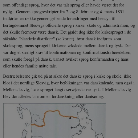
som offentligt sprog, hvor det var talt sprog eller havde været det for
nylig. Gennem sprogreskripter fra 7. og 8. februar og 4. marts 1851
indførtes en række gennemgribende forandringer med hensyn til
hertugdømmet Slesvigs officielle sprog i kirke, skole og administration, og
det skulle fremover være dansk. Det gjaldt dog ikke for kirkesproget i de
såkaldte "blandede distrikter" (se kortet), hvor dansk indførtes som
skolesprog, mens sproget i kirkerne vekslede mellem dansk og tysk. Der
var dog et særligt krav til konfirmationen og konfirmationsforberedelsen,
som skulle foregå på dansk, uanset hvilket sprog konfirmanden og hans
eller hendes familie måtte tale.
Bestræbelserne gik ud på at sikre det danske sprog i kirke og skole, ikke
blot i det nordlige Slesvig, hvor befolkningen var dansktalende, men også i
Mellemslesvig, hvor sproget langt overvejende var tysk. I Mellemslesvig
blev der således tale om en fordanskning eller danisering.