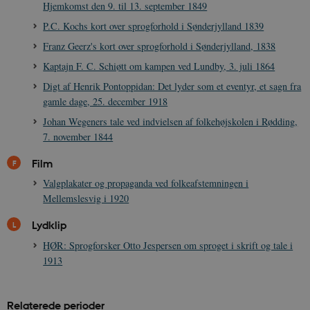
_
Hjemkomst den 9. til 13. september 1849
u
a
P.C. Kochs kort over sprogforhold i Sønderjylland 1839
r
h
Franz Geerz's kort over sprogforhold i Sønderjylland, 1838
w
Kaptajn F. C. Schiøtt om kampen ved Lundby, 3. juli 1864
Digt af Henrik Pontoppidan: Det lyder som et eventyr, et sagn fra
gamle dage, 25. december 1918
Johan Wegeners tale ved indvielsen af folkehøjskolen i Rødding,
7. november 1844
Film
Valgplakater og propaganda ved folkeafstemningen i
Mellemslesvig i 1920
Lydklip
HØR: Sprogforsker Otto Jespersen om sproget i skrift og tale i
1913
Relaterede perioder