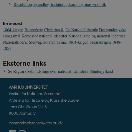
Revolution, grundlov, forfatningskamp og massepolitik
Emneord
1864-krigen
Borgerkrig
Christian 8.
De Nationalliberale
Det sønderjyske
spørgsmål
Kernestof national identitet
Nationalisme og national identitet
Nationalliberal
Slesvig/Holsten
Tema: 1864-krigen
Treårskrigen 1848-
1851
Eksterne links
Se Rigsarkivets tidslinje over national identitet i Sønderjylland
AARHUS UNIVERSITET
Institut for Kultur og Samfund
Afdeling for Historie og Klassiske Studier
Jens Chr. Skous Vej 5
8000 Aarhus C
danmarkshistorien@cas.au.dk