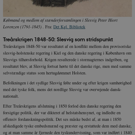
Købmand og medlem af stænderforsamlingen i Slesvig Peter Hiort
Lorenzen (1791-1845) .
Fra:
Det Kgl. Bibliotek
Treårskrigen 1848-50: Slesvig som stridspunkt
Treårskrigen 1848-50 var resultatet af en konflikt mellem den provisoriske
slesvig-holstenske regering i Kiel og den danske regering i København om
Slesvigs tilhørsforhold. Krigen resulterede i stormagternes indgriben, og
resultatet blev, at Slesvig fortsat hørte til det danske rige, men med samme
selvstændige status som hertugdømmet Holsten.
Befolkningen i det sydlige Slesvig følte under og efter krigen samhørighed
med det tyske folk, mens det nordlige Slesvig var overvejende dansk-
nationalt.
Efter Treårskrigens afslutning i 1850 forlod den danske regering den
forsigtige politik, der var dikteret af helstatshensynet, og indledte en
offensiv fordanskningspolitik. Det ses måske bedst af, at man i 1850
afskedigede tyske embedsmænd og præster og erstattede dem med danske,
og at man samme år fjernede den tyskundervisning, som var indført i 1840