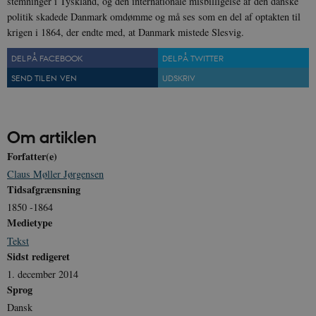
stemninger i Tyskland, og den internationale misbilligelse af den danske
politik skadede Danmark omdømme og må ses som en del af optakten til
krigen i 1864, der endte med, at Danmark mistede Slesvig.
DEL PÅ FACEBOOK
DEL PÅ TWITTER
SEND TIL EN VEN
UDSKRIV
CookieScriptConsent
1 år
CookieScript
danmarkshistorien.dk
Om artiklen
Forfatter(e)
Claus Møller Jørgensen
Tidsafgrænsning
XSRF-TOKEN
danmarkshistoriendk.h5p.com
1 dag
1850 -1864
Medietype
Tekst
Sidst redigeret
1. december 2014
Sprog
__cf_bm
30
Cloudflare Inc.
minutte
.vimeo.com
Dansk