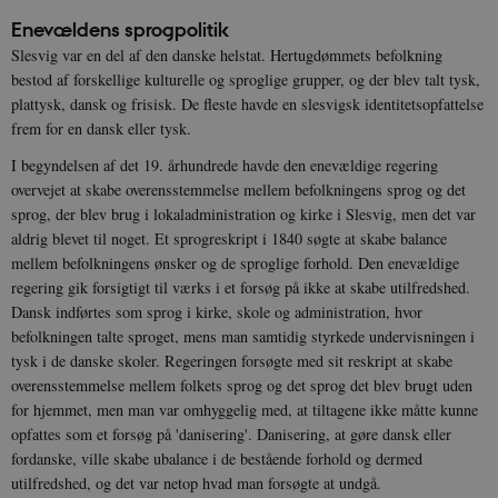
Enevældens sprogpolitik
Slesvig var en del af den danske helstat. Hertugdømmets befolkning
bestod af forskellige kulturelle og sproglige grupper, og der blev talt tysk,
plattysk, dansk og frisisk. De fleste havde en slesvigsk identitetsopfattelse
frem for en dansk eller tysk.
I begyndelsen af det 19. århundrede havde den enevældige regering
overvejet at skabe overensstemmelse mellem befolkningens sprog og det
sprog, der blev brug i lokaladministration og kirke i Slesvig, men det var
aldrig blevet til noget. Et sprogreskript i 1840 søgte at skabe balance
mellem befolkningens ønsker og de sproglige forhold. Den enevældige
regering gik forsigtigt til værks i et forsøg på ikke at skabe utilfredshed.
Dansk indførtes som sprog i kirke, skole og administration, hvor
befolkningen talte sproget, mens man samtidig styrkede undervisningen i
tysk i de danske skoler. Regeringen forsøgte med sit reskript at skabe
overensstemmelse mellem folkets sprog og det sprog det blev brugt uden
for hjemmet, men man var omhyggelig med, at tiltagene ikke måtte kunne
opfattes som et forsøg på 'danisering'. Danisering, at gøre dansk eller
fordanske, ville skabe ubalance i de bestående forhold og dermed
utilfredshed, og det var netop hvad man forsøgte at undgå.