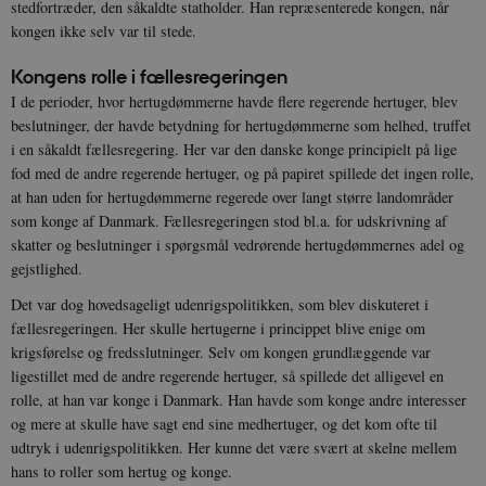
stedfortræder, den såkaldte statholder. Han repræsenterede kongen, når
kongen ikke selv var til stede.
Kongens rolle i fællesregeringen
I de perioder, hvor hertugdømmerne havde flere regerende hertuger, blev
beslutninger, der havde betydning for hertugdømmerne som helhed, truffet
i en såkaldt fællesregering. Her var den danske konge principielt på lige
fod med de andre regerende hertuger, og på papiret spillede det ingen rolle,
at han uden for hertugdømmerne regerede over langt større landområder
som konge af Danmark. Fællesregeringen stod bl.a. for udskrivning af
skatter og beslutninger i spørgsmål vedrørende hertugdømmernes adel og
gejstlighed.
Det var dog hovedsageligt udenrigspolitikken, som blev diskuteret i
fællesregeringen. Her skulle hertugerne i princippet blive enige om
krigsførelse og fredsslutninger. Selv om kongen grundlæggende var
ligestillet med de andre regerende hertuger, så spillede det alligevel en
rolle, at han var konge i Danmark. Han havde som konge andre interesser
og mere at skulle have sagt end sine medhertuger, og det kom ofte til
udtryk i udenrigspolitikken. Her kunne det være svært at skelne mellem
hans to roller som hertug og konge.