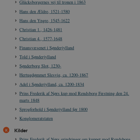
Glücksborgernes vej til tronen i 1863
Hans den Ældre, 1521-1580
Hans den Yngre, 1545-1622
XSRF-TOKEN
danmarkshistoriendk.h5p.com
1 dag
Christian 1., 1426-1481
Christian 4., 1577-1648
Finansvæsenet i Sønderjylland
Told i Sønderjylland
Sønderborg Slot, 1230-
__cf_bm
30
Cloudflare Inc.
minutte
.vimeo.com
Hertugdømmet Slesvig, ca. 1200-1867
Adel i Sønderjylland, ca. 1200-1834
Prins Frederik af Nørs kup mod Rendsborg Fæstning den 24.
marts 1848
Sprogforhold i Sønderjylland før 1800
Konglomeratstaten
Udbyder /
Kilder
Navn
Udløb
Beskrivelse
Domæne
Udbyder /
Udbyder /
Navn
Navn
Udløb
Udløb
Beskrivelse
Besk
Prins Frederik af Nørs erindringer om kuppet mod Rendsborg
Domæne
Domæne