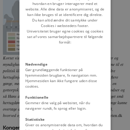
hvordan en bruger interagerer med et
website. Alle dine data er anonymiseret, og de
kan ikke bruges til at identificere dig direkte.
Du kan altid ændre dit samtykke under
Cookies i webstedets footer.
Universitetet bruger egne cookies og cookies
sat af vores samarbejdspartnere til følgende
formål:
Kortet viser hertugdømmerne Slesvig og Holstens interne grænser og
myndighedsforhold i 1622. Fra 1490 og frem blev hertugdømmerne til et
Nødvendige
Gør grundlæggende funktioner på
politisk kludetæppe som følge af delinger mellem kongerne og andre
hjemmesiden brugbare, fx navigation mm.
hertuglinjer. Delingerne var dynamiske, så kortet forandrede sig flere
Hjemmesiden kan ikke fungere uden disse
gange, men fra 1582 lå det i hovedsagen fast med en kongelig del, en
cookies.
gottorpsk del, en såkaldt fællesregeret del bestående af adelige godser og
så Hans den Yngres områder. De sidste blev i 1622 delt i fem meget små
Funktionelle
hertugdømmer. De næste store ændringer kom, da den danske konge kunne
Gemmer dine valg på websitet, når du
navigerer rundt, fx sprog eller login.
overtage de gottorpske dele af Slesvig i 1720 og af Holsten i 1773,
hvorved også fællesregeringen kunne ophæves.
© danmarkshistorien.dk
Statistiske
Giver os anonymiserede data om, hvordan du
Kongen som enehersker i hertugdømmerne