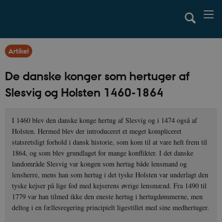
Artikel
De danske konger som hertuger af
Slesvig og Holsten 1460-1864
I 1460 blev den danske konge hertug af Slesvig og i 1474 også af
Holsten. Hermed blev der introduceret et meget kompliceret
statsretsligt forhold i dansk historie, som kom til at vare helt frem til
1864, og som blev grundlaget for mange konflikter. I det danske
landområde Slesvig var kongen som hertug både lensmand og
lensherre, mens han som hertug i det tyske Holsten var underlagt den
tyske kejser på lige fod med kejserens øvrige lensmænd. Fra 1490 til
1779 var han tilmed ikke den eneste hertug i hertugdømmerne, men
deltog i en fællesregering principielt ligestillet med sine medhertuger.