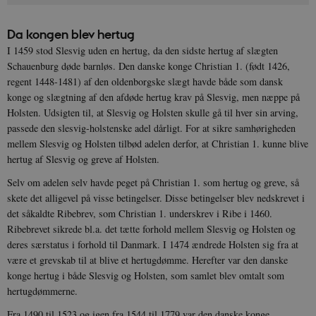
Da kongen blev hertug
I 1459 stod Slesvig uden en hertug, da den sidste hertug af slægten
Schauenburg døde barnløs. Den danske konge Christian 1. (født 1426,
regent 1448-1481) af den oldenborgske slægt havde både som dansk
konge og slægtning af den afdøde hertug krav på Slesvig, men næppe på
Holsten. Udsigten til, at Slesvig og Holsten skulle gå til hver sin arving,
passede den slesvig-holstenske adel dårligt. For at sikre samhørigheden
mellem Slesvig og Holsten tilbød adelen derfor, at Christian 1. kunne blive
hertug af Slesvig og greve af Holsten.
Selv om adelen selv havde peget på Christian 1. som hertug og greve, så
skete det alligevel på visse betingelser. Disse betingelser blev nedskrevet i
det såkaldte Ribebrev, som Christian 1. underskrev i Ribe i 1460.
Ribebrevet sikrede bl.a. det tætte forhold mellem Slesvig og Holsten og
deres særstatus i forhold til Danmark. I 1474 ændrede Holsten sig fra at
være et grevskab til at blive et hertugdømme. Herefter var den danske
konge hertug i både Slesvig og Holsten, som samlet blev omtalt som
hertugdømmerne.
Fra 1490 til 1523 og igen fra 1544 til 1779 var den danske konge