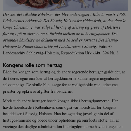
Her ses det såkaldte Ribebrev, der blev undertegnet i Ribe 5. marts 1460.
I dokumentet erklærede Det Slesvig-Holstenske ridderskab, at den danske
konge Christian 1. var valgt til hertug af Slesvig og greve af Holsten i
forsøget på at sikre et nært forhold mellem de to hertugdømmer. Det
originale håndskrevne dokument med 18 segl er fortsat i Det Slesvig-
Holstenske Ridderskabs arkiv på Landsarkivet i Slesvig.
Foto: ©
Landesarchiv Schleswig-Holstein, Reproduktion Urk.-Abt. 394 Nr. 8
Kongens rolle som hertug
Både for kongen som hertug og de andre regerende hertuger gjaldt det, at
de i deres egne områder af hertugdømmerne kunne regere nogenlunde
selvstændigt. De skulle bl.a. sørge for at vedligeholde veje, udnævne
præster og opkræve afgifter fra bønderne.
Modsat de andre hertuger boede kongen ikke i hertugdømmerne. Han
havde hovedsæde i København, som også var hovedstad for kongens
besiddelser i Slesvig-Holsten. Han besøgte dog jævnligt sin del af
hertugdømmerne og boede under opholdene på områdets slotte. Til at
varetage den daglige administration i hertugdømmerne havde kongen en