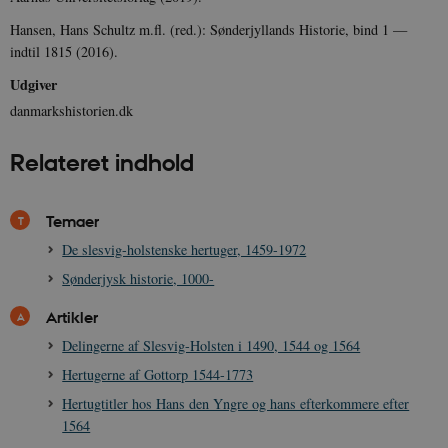
Hansen, Hans Schultz m.fl. (red.): Sønderjyllands Historie, bind 1 —
indtil 1815 (2016).
Udgiver
sp_landing
1 dag
Spotify Inc.
danmarkshistorien.dk
.spotify.com
Relateret indhold
Temaer
JSESSIONID
Session
Oracle Corporation
.nr-data.net
De slesvig-holstenske hertuger, 1459-1972
Sønderjysk historie, 1000-
Artikler
Delingerne af Slesvig-Holsten i 1490, 1544 og 1564
CookieScriptConsent
1 år
CookieScript
Hertugerne af Gottorp 1544-1773
danmarkshistorien.dk
Hertugtitler hos Hans den Yngre og hans efterkommere efter
1564