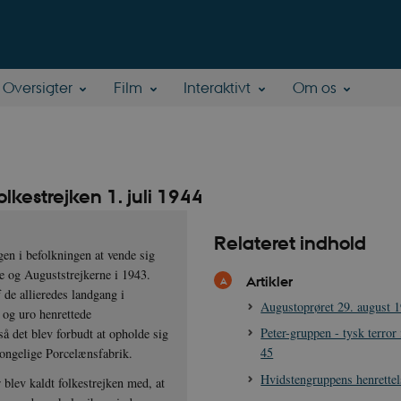
Oversigter
Film
Interaktivt
Om os
lkestrejken 1. juli 1944
Relateret indhold
en i befolkningen at vende sig
e og Auguststrejkerne i 1943.
Artikler
 de allieredes landgang i
Augustoprøret 29. august 
 og uro henrettede
Peter-gruppen - tysk terro
så det blev forbudt at opholde sig
45
Kongelige Porcelænsfabrik.
Hvidstengruppens henrettel
 blev kaldt folkestrejken med, at