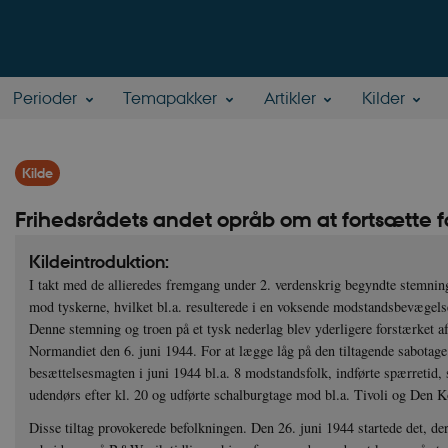
Perioder
Temapakker
Artikler
Kilder
Kilde
Frihedsrådets andet opråb om at fortsætte fo
Kildeintroduktion:
I takt med de allieredes fremgang under 2. verdenskrig begyndte stemning
mod tyskerne, hvilket bl.a. resulterede i en voksende modstandsbevægels
Denne stemning og troen på et tysk nederlag blev yderligere forstærket af
Normandiet den 6. juni 1944. For at lægge låg på den tiltagende sabotage
besættelsesmagten i juni 1944 bl.a. 8 modstandsfolk, indførte spærretid, 
udendørs efter kl. 20 og udførte schalburgtage mod bl.a. Tivoli og Den 
Disse tiltag provokerede befolkningen. Den 26. juni 1944 startede det, der