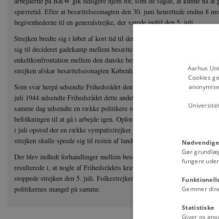
arbejderne på B&W gik tidligere hjem for, som de sagde, at kunne nå at 
spærretid. Efter at besættelsesmagten den 30. juni henrettede endnu 8 mo
begivenhederne til en generalstrejke, der varede indtil den 5. juli.
Strejken bredte sig i løbet af kort tid til det meste af København og fik 
sig til decideret gadekamp mellem besættelsesmagten og de strejkende, o
enkeltkonfrontation mellem den danske befolkning og besættelsesmagten. I
Aarhus Uni
strejken afskar besættelsesmagten København for forsyninger og satte yde
Cookies ge
Som svar herpå udsendte Frihedsrådet den 30. juni 1944 sit første opråb 
anonymiser
juli 1944 udsendte Frihedsrådet dette andet opråb med endnu en opfordring
Universite
samme dag udsendte en række politikere og erhvervsfolk dette opråb imo
befolkningen til at gå i arbejde igen. Opfordringen havde dog ikke den stor
i juli opstod der en række sympatistrejker på Sjælland, og besættelsesmag
strejken skulle sprede sig til resten af landet.
Nødvendige
Gør grundlæ
Der blev indledt forhandlinger mellem besættelsesmagten og danske pol
fungere uden
resulterede i, at nogle af Frihedsrådets krav blev efterkommet, og efter 
stoppede strejken den 5. juli. Folkestrejken illustrerede Frihedsrådets o
Funktionell
politikernes mangel på samme.
Gemmer dine v
Statistiske
Giver os ano