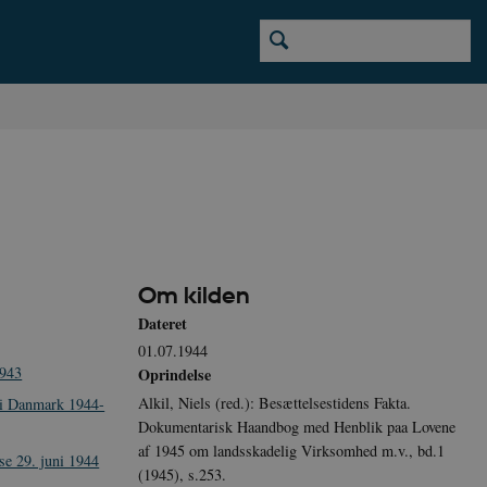
Om kilden
Dateret
01.07.1944
1943
Oprindelse
Alkil, Niels (red.): Besættelsestidens Fakta.
r i Danmark 1944-
Dokumentarisk Haandbog med Henblik paa Lovene
af 1945 om landsskadelig Virksomhed m.v., bd.1
se 29. juni 1944
(1945), s.253.