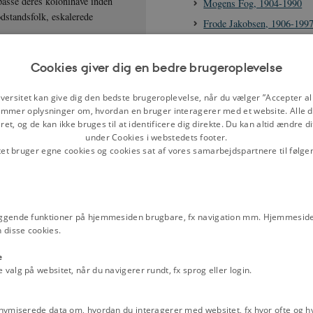
passe deres kolonihave inden
Mogens Fog, 1904-1990
dstandsfolk, eskalerede
Frode Jakobsen, 1906-199
Kilder
en stor opbakning. Den udviklede
Cookies giver dig en bedre brugeroplevelse
Opråb mod folkestrejken, 2
g den blev den største
 et forsøg på at få stoppet
Oprettelsen af Frihedsrådet 
versitet kan give dig den bedste brugeroplevelse, når du vælger ”Accepter all
rligere militær ind.
Danmark', oktober 1943
mmer oplysninger om, hvordan en bruger interagerer med et website. Alle d
om at forsætte strejken. Den 2.
et, og de kan ikke bruges til at identificere dig direkte. Du kan altid ændre d
Frihedsrådets første opråb 
under Cookies i webstedets footer.
 til strejkens fortsættelse, og
folkestrejken, 30. juni 194
tet bruger egne cookies og cookies sat af vores samarbejdspartnere til følge
d strejken og opfordrede
Frihedsrådets pjece "Naar 
e effekt. I løbet af de første dage
frit", november 1943
ten begyndte at frygte, at
Frihedsrådets pjece "Er De 
december 1943
ggende funktioner på hjemmesiden brugbare, fx navigation mm. Hjemmeside
itikere og embedsmænd. Det
 disse cookies.
Mogens Fog: DKP's politik
en proklamation fra Frihedsrådet
besættelsen, 1. februar 194
pbakning i befolkningen og
e
Frihedsrådet: Opråb angåen
alg på websitet, når du navigerer rundt, fx sprog eller login.
tyske flygtninge, 21. marts
Martin A. Hansen: "Dialo
nymiserede data om, hvordan du interagerer med websitet, fx hvor ofte og hvi