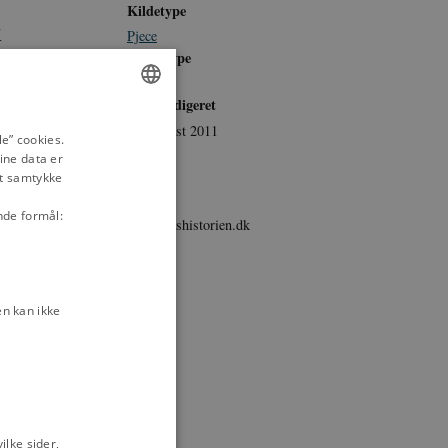
Kildetype
7
Pjece
Medietype
Tekst
. juli 1944
Sidst redigeret
ENGLISH
i 'Frit
23. august 2011
e” cookies.
Sprog
ine data er
DANISH
Dansk
it samtykke
om at fortsætte
Udgiver
4
nde formål:
danmarkshistorien.dk
Danmark atter er
nazist?",
n kan ikke
 efter
3
de hjælp til
 1945
g om Drab og
lke sider,