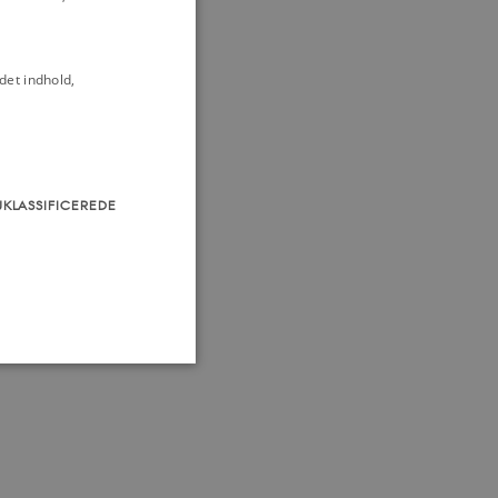
Besættelsen 9.
det indhold,
0-1950
ken
Frihedsrådet
og konflikt
UKLASSIFICEREDE
som navigation mm.