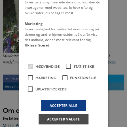
Giver os anonymiserede data om, hvordan du
interagerer med websitet, fx hvor ofte og
hvilke sider, du besøger mest.
Marketing
Giver mulighed for målrettet annoncering på
denne og andre hjemmesider, så du får vist
det indhold, der er mest relevant for dig.
Uklassificeret
Mindesten for de otte henrettede medlemmer af Hvidstengruppen i
mindelunden i Hvidsten nord for Randers.
Fra:
Wikimedia Commons
NØDVENDIGE
STATISTISKE
MARKETING
FUNKTIONELLE
DEL PÅ FACEBOOK
DEL PÅ TWITTER
SEND TIL EN VEN
UDSKRIV
UKLASSIFICEREDE
ACCEPTER ALLE
Om artiklen
Forfatter(e)
ACCEPTER VALGTE
Mikkel Weel Krammer-Haßler