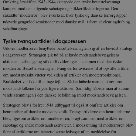
Omkring årsskiftet 1943-1944 skærpede den tyske besættelsesmagt
kampen mod den stigende sabotage og stikkerlikvideringerne. Den
såkaldte ”modterror” blev iværksat, hvor tyske og danske terrorgrupper
udøvede gengældelsesaktioner mod danske mål, i form af clearingdrab og
schalburgtage.
Tyske tvangsartikler i dagspressen
Udover modterroren benyttede besættelsesmagten sig af en bevidst strategi
i dagspressen. Strategien gik ud på at kæde modstandsbevægelsens
aktioner – sabotage og stikkerlikvideringer – sammen med den tyske
modterror. Besættelsesmagten tvang derfor aviserne til at opstille artikler
om modstandsaktiviteter ved siden af artikler om modterroraktioner.
Budskabet var ikke til at tage fejl af. Sådan håbede man at skræmme
modstandsfolkene fra yderligere aktioner. Samtidig håbede man at kunne
vende stemningen i den danske befolkning imod modstandsbevægelsen.
Strategien blev i foråret 1944 udbygget til også at omfatte artikler om
henrettelser af danske modstandsfolk. Tvangsartiklerne om henrettelserne
blev, ligesom artikler om modterroren, bragt sammen med artikler om
sabotage og andre modstandsaktiviteter. I modsætning til modterroren blev
flere af artiklerne om henrettelserne ledsaget af en meddelelse fra