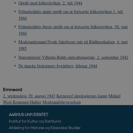
Opråb mod folkestrejken, 2. juli 1944
Frihedsrådets andet opråb om at fortsætte folkestrejken 1. juli
1944
Frihedsrådets første opråb om at fortsætte folkestrejken, 30. juni
XSRF-TOKEN
danmarkshistoriendk.h5p.com
1 dag
1944
Modstandsmand Frode Jakobsens tale på Rådhuspladsen, 4. maj
1985
Statsminister Vilhelm Buhls antisabotagetale, 2. september 1942
De danske biskoppers hyrdebrev, februar 1944
__cf_bm
30
Cloudflare Inc.
minutte
.vimeo.com
Emneord
2. verdenskrig
29. august 1943
Kernestof ideologiernes kamp
Mikkel
Weel Krammer-Haßler
Modstandsbevægelsen
AARHUS UNIVERSITET
Institut for Kultur og Samfund
Afdeling for Historie og Klassiske Studier
Udbyder /
Navn
Udløb
Beskrivelse