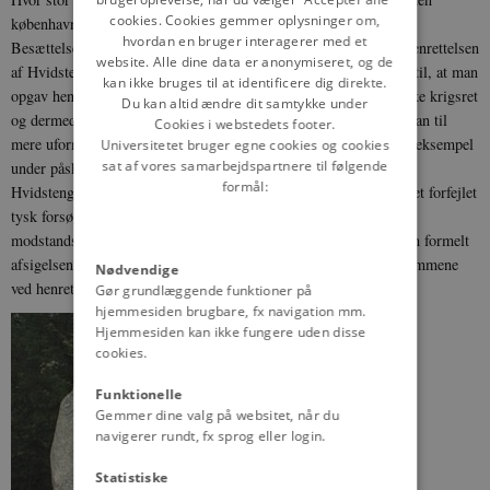
cookies. Cookies gemmer oplysninger om,
københavnske folkestrejke, er svært at sige med sikkerhed.
hvordan en bruger interagerer med et
Besættelsesmagten så imidlertid en klar sammenhæng mellem henrettelsen
website. Alle dine data er anonymiseret, og de
af Hvidstengruppen og eskaleringen af folkestrejken. Dette førte til, at man
kan ikke bruges til at identificere dig direkte.
opgav henrettelser på baggrund af dødsstraffe afsagt ved den tyske krigsret
Du kan altid ændre dit samtykke under
og dermed også strategien med tvangsartiklerne. I stedet tyede man til
Cookies i webstedets footer.
mere uformelle likvideringer af tilfangetagne modstandsfolk, for eksempel
Universitetet bruger egne cookies og cookies
sat af vores samarbejdspartnere til følgende
under påskud af, at de havde forsøgt at flygte. Henrettelserne af
formål:
Hvidstengruppen blev således for en længere periode de sidste i et forfejlet
tysk forsøg på at skræmme befolkningen og vende den mod
modstandsbevægelsen. I marts 1945 genoptog besættelsesmagten formelt
afsigelsen af dødsdomme ved krigsretten og eksekveringen af dommene
Nødvendige
ved henrettelser ved skydning.
Gør grundlæggende funktioner på
hjemmesiden brugbare, fx navigation mm.
Hjemmesiden kan ikke fungere uden disse
cookies.
Funktionelle
Gemmer dine valg på websitet, når du
navigerer rundt, fx sprog eller login.
Statistiske