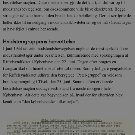
besættelsesmagten. Disse meddelelser gjorde det klart, at det var op til
modstandsbevægelsen, om dødsdommene ville blive eksekveret. Begge
strategier udløste harme i den brede danske befolkning. Derudover førte de
heller ikke til en nedgang i modstandsaktiviteterne, og de må således siges
at have fejlet i enhver henseende.
Hvidstengruppens henrettelse
I juni 1944 udførte modstandsbevægelsen nogle af de mest spektakulære
industrisabotager under besættelsen, kulminerende med sprængningen af
Riffelsyndikatet i København den 22. juni. Dagen efter bragtes en
tvangsartikel om henrettelse af otte sabotører. Som yderligere gengældelse
for Riffelsyndikatet udførte den berygtede ”Peter-gruppe” en voldsom
bombesprængning i Tivoli den 25. juni. Samme aften erklærede
besættelsesmagten undtagelsestilstand fra næste morgen i hele
København. Alt dette var begyndelsen på, hvad der for eftertiden blev
kendt som ”den københavnske folkestrejke”.