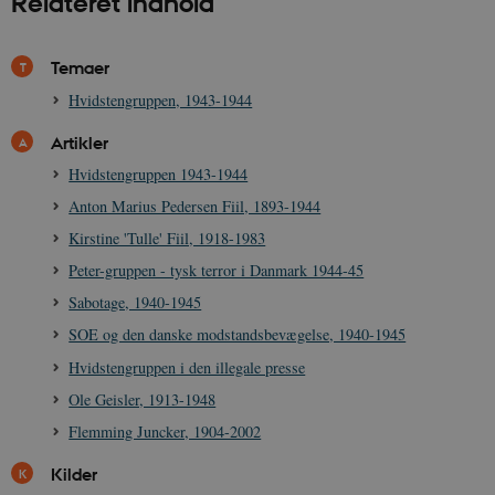
Relateret indhold
.spotify.com
Temaer
Hvidstengruppen, 1943-1944
sp_landing
1 dag
Spotify Inc.
Artikler
.spotify.com
Hvidstengruppen 1943-1944
Anton Marius Pedersen Fiil, 1893-1944
Kirstine 'Tulle' Fiil, 1918-1983
Peter-gruppen - tysk terror i Danmark 1944-45
JSESSIONID
Session
Oracle Corporation
.nr-data.net
Sabotage, 1940-1945
SOE og den danske modstandsbevægelse, 1940-1945
Hvidstengruppen i den illegale presse
Ole Geisler, 1913-1948
CookieScriptConsent
1 år
Flemming Juncker, 1904-2002
CookieScript
danmarkshistorien.dk
Kilder