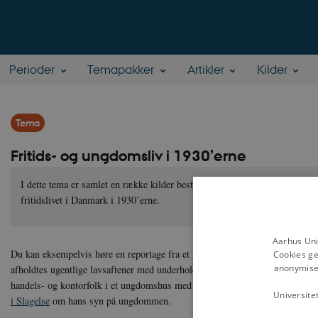
Perioder
Temapakker
Artikler
Kilder
Tema
Fritids- og ungdomsliv i 1930’erne
I dette tema er samlet en række kilder bestående af forskellige lydklip,
fritidslivet i Danmark i 1930’erne.
Aarhus Uni
Du kan eksempelvis høre en reportage fra et
ungdomsherberg
(vandrerhjem)
Cookies ge
anonymiser
afholdtes ugentlige lavsaftener med underholdning, et
interview med forma
handels- og kontorfolk i et ungdomshus med 1500 medlemmer og et interv
Universite
i Slagelse
om hans syn på ungdommen.