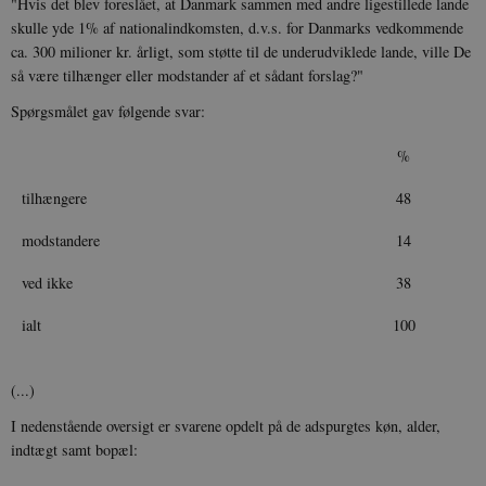
"Hvis det blev foreslået, at Danmark sammen med andre ligestillede lande
skulle yde 1% af nationalindkomsten, d.v.s. for Danmarks vedkommende
ca. 300 milioner kr. årligt, som støtte til de underudviklede lande, ville De
så være tilhænger eller modstander af et sådant forslag?"
Spørgsmålet gav følgende svar:
%
tilhængere
48
modstandere
14
ved ikke
38
ialt
100
(...)
I nedenstående oversigt er svarene opdelt på de adspurgtes køn, alder,
indtægt samt bopæl: