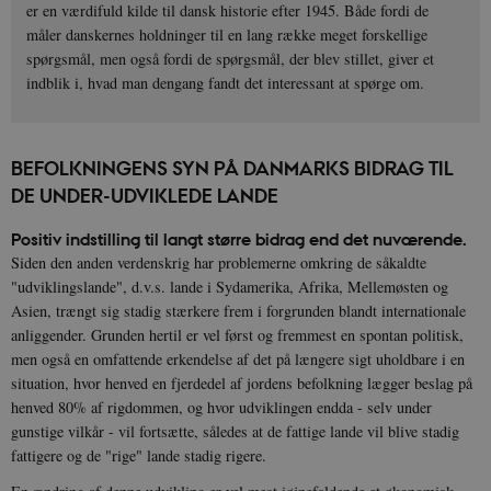
er en værdifuld kilde til dansk historie efter 1945. Både fordi de
måler danskernes holdninger til en lang række meget forskellige
spørgsmål, men også fordi de spørgsmål, der blev stillet, giver et
indblik i, hvad man dengang fandt det interessant at spørge om.
BEFOLKNINGENS SYN PÅ DANMARKS BIDRAG TIL
DE UNDER-UDVIKLEDE LANDE
Positiv indstilling til langt større bidrag end det nuværende.
Siden den anden verdenskrig har problemerne omkring de såkaldte
"udviklingslande", d.v.s. lande i Sydamerika, Afrika, Mellemøsten og
Asien, trængt sig stadig stærkere frem i forgrunden blandt internationale
anliggender. Grunden hertil er vel først og fremmest en spontan politisk,
men også en omfattende erkendelse af det på længere sigt uholdbare i en
situation, hvor henved en fjerdedel af jordens befolkning lægger beslag på
henved 80% af rigdommen, og hvor udviklingen endda - selv under
gunstige vilkår - vil fortsætte, således at de fattige lande vil blive stadig
fattigere og de "rige" lande stadig rigere.