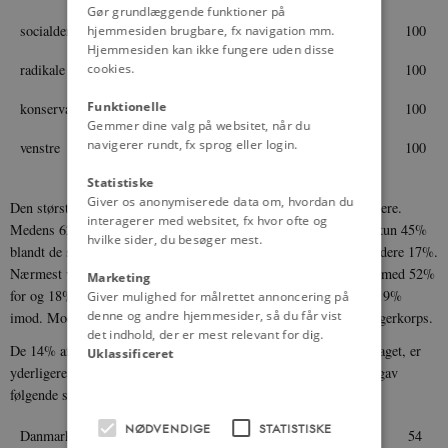
Gør grundlæggende funktioner på
socialdemokrater
52
18
30
100
hjemmesiden brugbare, fx navigation mm.
Hjemmesiden kan ikke fungere uden disse
radikale
62
17
21
100
cookies.
Funktionelle
konservative
57
19
24
100
Gemmer dine valg på websitet, når du
navigerer rundt, fx sprog eller login.
venstre
45
17
38
100
Statistiske
Giver os anonymiserede data om, hvordan du
Den største forskel noteres mellem de radikales og venstres vælgere.
interagerer med websitet, fx hvor ofte og
Medens 62% blandt de første ville støtte forslaget, gælder dette kun 45%
hvilke sider, du besøger mest.
blandt de sidste. For begge vælgerkorps er procenten af modstandere 17%.
Nærmest venstres vælgere ligger de socialdemokratiske vælgere med 52%
Marketing
for og 18% imod, medens 57% blandt de konservative er for og 19%
Giver mulighed for målrettet annoncering på
denne og andre hjemmesider, så du får vist
imod. Modstanderne er således stort set ens i de fire nævnte vælgerkorps.
det indhold, der er mest relevant for dig.
De 14% af samtlige, der erklærede sig som modstandere af forslaget, er
Uklassificeret
yderligere blevet bedt om en motivering for deres standpunkt og gav
følgende svar:
NØDVENDIGE
STATISTISKE
Danmark har udgifter nok, vi kan selv bruge vore penge
54