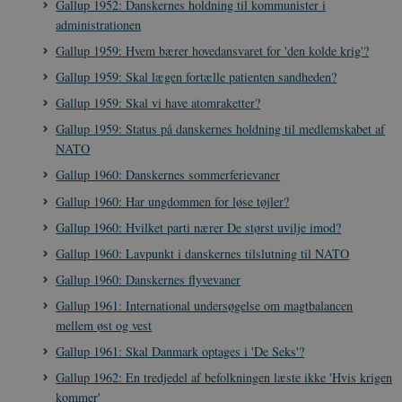
Gallup 1952: Danskernes holdning til kommunister i
NID
6
Denne cooki
Google LLC
k
.danmarkshistorien.dk
måneder
indstilles af
.google.com
U
administrationen
3 dage
DoubleClick 
D
ejes af Google
e
Gallup 1959: Hvem bærer hovedansvaret for 'den kolde krig'?
at hjælpe med
f
oprette en pro
i
Gallup 1959: Skal lægen fortælle patienten sandheden?
dine interess
t
vise dig relev
D
Gallup 1959: Skal vi have atomraketter?
annoncer på 
o
websteder.
v
Gallup 1959: Status på danskernes holdning til medlemskabet af
s
YSC
Session
Denne cooki
Google LLC
NATO
indstilles af
.youtube.com
h5pcomsession
danmarkshistoriendk.h5p.com
1 dag
A
YouTube til a
Gallup 1960: Danskernes sommerferievaner
visninger af
CloudFront-
.h5p.com
Session
A
indlejrede vi
Gallup 1960: Har ungdommen for løse tøjler?
Signature
Gallup 1960: Hvilket parti nærer De størst uvilje imod?
vuid
1 år 1
D
Vimeo.com Inc.
måned
V
.vimeo.com
p
Gallup 1960: Lavpunkt i danskernes tilslutning til NATO
CloudFront-
.h5p.com
Session
A
Gallup 1960: Danskernes flyvevaner
Region
Gallup 1961: International undersøgelse om magtbalancen
CloudFront-
.h5p.com
Session
A
mellem øst og vest
Policy
Gallup 1961: Skal Danmark optages i 'De Seks'?
_ga_7J1SYH77RJ
.danmarkshistorien.dk
1 år 1
G
måned
Gallup 1962: En tredjedel af befolkningen læste ikke 'Hvis krigen
_ga
1 år 1
D
Google LLC
kommer'