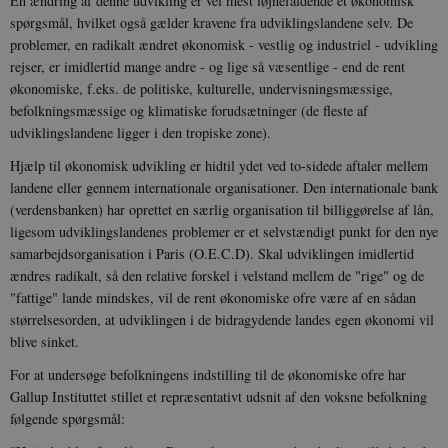
En ændring af denne udvikling er vel mest iøjnefaldende et økonomisk
spørgsmål, hvilket også gælder kravene fra udviklingslandene selv. De
problemer, en radikalt ændret økonomisk - vestlig og industriel - udvikling
rejser, er imidlertid mange andre - og lige så væsentlige - end de rent
økonomiske, f.eks. de politiske, kulturelle, undervisningsmæssige,
befolkningsmæssige og klimatiske forudsætninger (de fleste af
udviklingslandene ligger i den tropiske zone).
Hjælp til økonomisk udvikling er hidtil ydet ved to-sidede aftaler mellem
landene eller gennem internationale organisationer. Den internationale bank
(verdensbanken) har oprettet en særlig organisation til billiggørelse af lån,
ligesom udviklingslandenes problemer er et selvstændigt punkt for den nye
samarbejdsorganisation i Paris (O.E.C.D). Skal udviklingen imidlertid
ændres radikalt, så den relative forskel i velstand mellem de "rige" og de
"fattige" lande mindskes, vil de rent økonomiske ofre være af en sådan
størrelsesorden, at udviklingen i de bidragydende landes egen økonomi vil
blive sinket.
For at undersøge befolkningens indstilling til de økonomiske ofre har
Gallup Instituttet stillet et repræsentativt udsnit af den voksne befolkning
følgende spørgsmål: