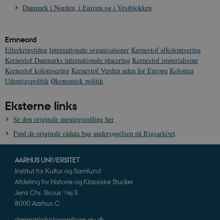
I
Danmark i Norden, i Europa og i Vestblokken
_
u
a
r
h
Emneord
w
Efterkrigstiden
Internationale organisationer
Kernestof afkolonisering
Kernestof Danmarks internationale placering
Kernestof imperialisme
Kernestof kolonisering
Kernestof Verden uden for Europa
Kolonier
Udenrigspolitik
Økonomisk politik
Eksterne links
Se den originale meningsmåling her
Find de originale rådata bag undersøgelsen på Rigsarkivet
AARHUS UNIVERSITET
Institut for Kultur og Samfund
Afdeling for Historie og Klassiske Studier
Jens Chr. Skous Vej 5
8000 Aarhus C
danmarkshistorien@cas.au.dk