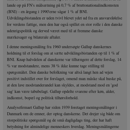
lande op på FN's målsætning på 0,7 % af bruttonationalindkomsten
(BNI) - en årgang i 1990'erne sågar 1 % af BNI.
Udviklingsbistanden er uden tvivl blevet ydet ud fra en ansvarsfølelse
for verdens fattige, men den har også spillet en stor rolle i den danske
udenrigspolitik og derved været med til at fremme danske
mærkesager og bilaterale aftaler.
I denne meningsmåling fra 1960 undersøgte Gallup danskernes
holdning til et forslag om at sætte udviklingsbistanden op til 1 % af
BNI. Knap halvdelen af danskerne var tilhængere af dette forslag, 14
% var modstandere, mens 38 % ikke kunne tage stilling til
spørgsmålet. Den danske befolkning var altså langt hen ad vejen
positivt indstillet over for forslaget, omend man måske skal huske på,
at den lave modstanderandel kan skyldes, at modstand mod en 'god
sag' kan være tabubelagt. Gallup opdelte svarene efter køn, alder,
indkomst, bopæl og politisk tilhørsforhold.
Analysefirmaet Gallup har siden 1939 foretaget meningsmålinger i
Danmark om de emner, der optog danskerne. Det drejer sig både om
storpolitiske spørgsmål og de små dagligdags ting, der har haft
betydning for almindelige menneskers hverdag. Meningsmålingerne