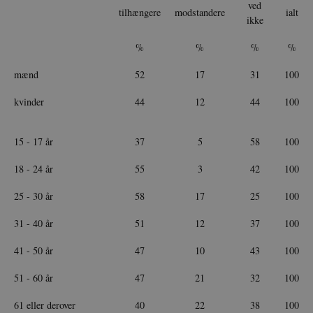
ved
tilhængere
modstandere
ialt
ikke
%
%
%
%
mænd
52
17
31
100
kvinder
44
12
44
100
15 - 17 år
37
5
58
100
18 - 24 år
55
3
42
100
25 - 30 år
58
17
25
100
31 - 40 år
51
12
37
100
41 - 50 år
47
10
43
100
51 - 60 år
47
21
32
100
61 eller derover
40
22
38
100