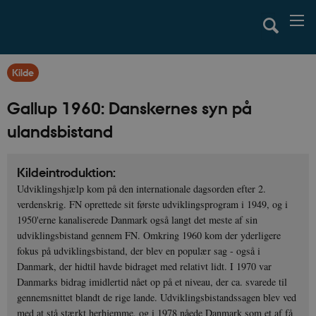
Kilde
Gallup 1960: Danskernes syn på
ulandsbistand
Kildeintroduktion:
Udviklingshjælp kom på den internationale dagsorden efter 2.
verdenskrig. FN oprettede sit første udviklingsprogram i 1949, og i
1950'erne kanaliserede Danmark også langt det meste af sin
udviklingsbistand gennem FN. Omkring 1960 kom der yderligere
fokus på udviklingsbistand, der blev en populær sag - også i
Danmark, der hidtil havde bidraget med relativt lidt. I 1970 var
Danmarks bidrag imidlertid nået op på et niveau, der ca. svarede til
gennemsnittet blandt de rige lande. Udviklingsbistandssagen blev ved
med at stå stærkt herhjemme, og i 1978 nåede Danmark som et af få