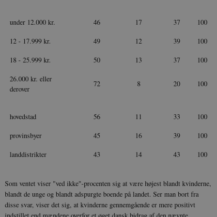
under 12.000 kr.
46
17
37
100
12 - 17.999 kr.
49
12
39
100
18 - 25.999 kr.
50
13
37
100
26.000 kr. eller
72
8
20
100
derover
hovedstad
56
11
33
100
provinsbyer
45
16
39
100
landdistrikter
43
14
43
100
Som ventet viser "ved ikke"-procenten sig at være højest blandt kvinderne,
blandt de unge og blandt adspurgte boende på landet. Ser man bort fra
disse svar, viser det sig, at kvinderne gennemgående er mere positivt
indstillet end mændene overfor et øget dansk bidrag af den nævnte