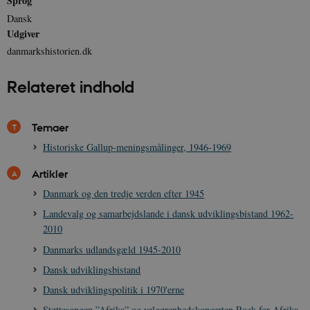
Sprog
.nr-data.net
Dansk
Udgiver
danmarkshistorien.dk
Relateret indhold
CookieScriptConsent
1 år
CookieScript
danmarkshistorien.dk
Temaer
Historiske Gallup-meningsmålinger, 1946-1969
Artikler
Danmark og den tredje verden efter 1945
XSRF-TOKEN
danmarkshistoriendk.h5p.com
1 dag
Landevalg og samarbejdslande i dansk udviklingsbistand 1962-
2010
Danmarks udlandsgæld 1945-2010
Dansk udviklingsbistand
Dansk udviklingspolitik i 1970'erne
__cf_bm
30
Cloudflare Inc.
minutte
.vimeo.com
Støttesangen ”Afrika” og velgørenhedskoncerten Rock for Afrika,