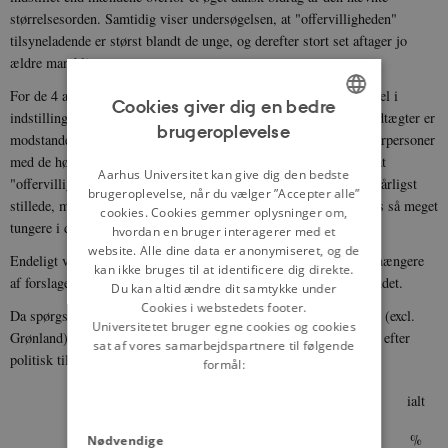
størrelsesorden. Samtidig viser undersøgelsen, at "offervilligheden"
tilsyneladende er størst blandt de unge, og derefter stort set aftager jo
ældre man bliver.
For de 4 anførte indtægtsgrupper konstateres en meget klar forskel i
Cookies giver dig en bedre
indstilling, idet medens ca. knapt hver fjerde blandt de laveste indtægter er
brugeroplevelse
ENGLISH
modstandere af forslaget, gælder dette kun hver tiende blandt svarpersoner
med de højeste indtægter. Dette betyder dog ikke nødvendigvis, at
DANISH
Aarhus Universitet kan give dig den bedste
"offervilligheden" rent moralsk er mindre blandt de økonomisk dårligst
brugeroplevelse, når du vælger ”Accepter alle”
stillede, men kan lige så godt skyldes, at ethvert ekstra offer føles så meget
cookies. Cookies gemmer oplysninger om,
tungere i disse indkomstgrupper.
hvordan en bruger interagerer med et
website. Alle dine data er anonymiseret, og de
Endeligt viste det sig, at medens hver sjette i hovedstaden var tilhængere
kan ikke bruges til at identificere dig direkte.
af forslaget, gjaldt dette kun hver fjerde i provinsbyerne og på landet.
Du kan altid ændre dit samtykke under
Cookies i webstedets footer.
Da spørgsmålet om bidrag (deres størrelse) til udviklingslandene (excl.
Universitetet bruger egne cookies og cookies
Grønland) kan blive et partipolitisk spørgsmål, er svarene fordelt efter
sat af vores samarbejdspartnere til følgende
politisk tilhørighed til de fire største partier:
formål:
tilhængere
modstandere
ved ikke
ialt
%
%
%
%
Nødvendige