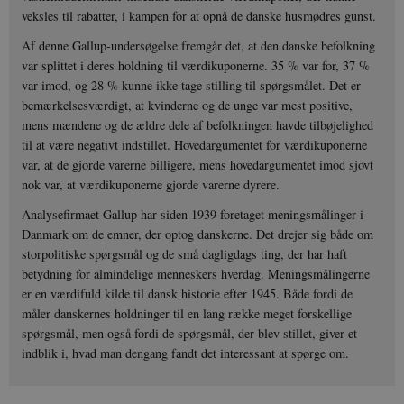
veksles til rabatter, i kampen for at opnå de danske husmødres gunst.
Af denne Gallup-undersøgelse fremgår det, at den danske befolkning
var splittet i deres holdning til værdikuponerne. 35 % var for, 37 %
var imod, og 28 % kunne ikke tage stilling til spørgsmålet. Det er
bemærkelsesværdigt, at kvinderne og de unge var mest positive,
mens mændene og de ældre dele af befolkningen havde tilbøjelighed
til at være negativt indstillet. Hovedargumentet for værdikuponerne
var, at de gjorde varerne billigere, mens hovedargumentet imod sjovt
nok var, at værdikuponerne gjorde varerne dyrere.
Analysefirmaet Gallup har siden 1939 foretaget meningsmålinger i
Danmark om de emner, der optog danskerne. Det drejer sig både om
storpolitiske spørgsmål og de små dagligdags ting, der har haft
betydning for almindelige menneskers hverdag. Meningsmålingerne
er en værdifuld kilde til dansk historie efter 1945. Både fordi de
måler danskernes holdninger til en lang række meget forskellige
spørgsmål, men også fordi de spørgsmål, der blev stillet, giver et
indblik i, hvad man dengang fandt det interessant at spørge om.