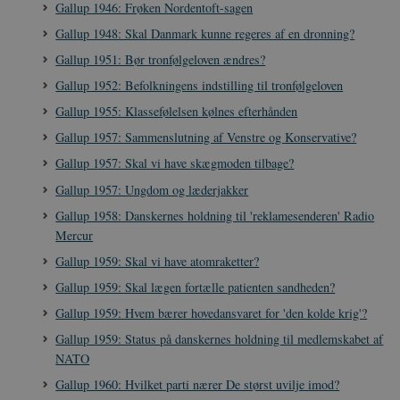
Gallup 1946: Frøken Nordentoft-sagen
.spotify.com
Gallup 1948: Skal Danmark kunne regeres af en dronning?
Gallup 1951: Bør tronfølgeloven ændres?
Gallup 1952: Befolkningens indstilling til tronfølgeloven
JSESSIONID
Session
Oracle Corporation
Gallup 1955: Klassefølelsen kølnes efterhånden
.nr-data.net
Gallup 1957: Sammenslutning af Venstre og Konservative?
Gallup 1957: Skal vi have skægmoden tilbage?
Gallup 1957: Ungdom og læderjakker
Gallup 1958: Danskernes holdning til 'reklamesenderen' Radio
Mercur
CookieScriptConsent
1 år
CookieScript
danmarkshistorien.dk
Gallup 1959: Skal vi have atomraketter?
Gallup 1959: Skal lægen fortælle patienten sandheden?
Gallup 1959: Hvem bærer hovedansvaret for 'den kolde krig'?
Gallup 1959: Status på danskernes holdning til medlemskabet af
NATO
Gallup 1960: Hvilket parti nærer De størst uvilje imod?
XSRF-TOKEN
danmarkshistoriendk.h5p.com
1 dag