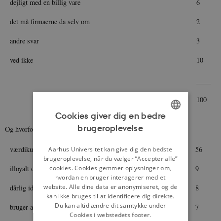
dejligt med en billig vare
6
det må firmaerne da selv om
2
andre svar
3
ved ikke
10
100
Cookies giver dig en bedre
brugeroplevelse
Og hvorfor er man modstander?
ENGLISH
DANISH
værdikuponerne fordyrer i virkeligheden varerne
56
Aarhus Universitet kan give dig den bedste
brugeroplevelse, når du vælger ”Accepter alle”
illoyalt overfor de små firmaer
9
cookies. Cookies gemmer oplysninger om,
hvordan en bruger interagerer med et
website. Alle dine data er anonymiseret, og de
dårlig ide
8
kan ikke bruges til at identificere dig direkte.
Du kan altid ændre dit samtykke under
bruger alligevel kun det mærke, jeg kender
7
Cookies i webstedets footer.