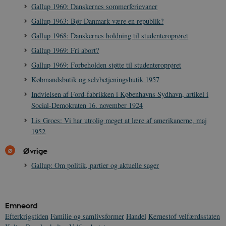
Gallup 1960: Danskernes sommerferievaner
Gallup 1963: Bør Danmark være en republik?
Gallup 1968: Danskernes holdning til studenteroprøret
Gallup 1969: Fri abort?
__cf_bm
30
Cloudflare Inc.
minutte
.vimeo.com
Gallup 1969: Forbeholden støtte til studenteroprøret
Købmandsbutik og selvbetjeningsbutik 1957
Indvielsen af Ford-fabrikken i Københavns Sydhavn, artikel i
Social-Demokraten 16. november 1924
Lis Groes: Vi har utrolig meget at lære af amerikanerne, maj
1952
Øvrige
Udbyder /
Navn
Udløb
Beskrivelse
Gallup: Om politik, partier og aktuelle sager
Domæne
Udbyder /
Udbyder /
Navn
Navn
Udløb
Udløb
Beskrivelse
Besk
Domæne
Domæne
cf_clearance
1 år
Podbean
Cloudflare,
Navn
Udbyder / Domæne
Udløb
B
VISITOR_INFO1_LIVE
_cfuvid
Inc.
.vimeo.com
6
Session
Denne cooki
Google LLC
.podbean.com
måneder
indstilles af 
.youtube.com
nmstat
1 år 1
D
Siteimprove A/S
for at holde s
VISITOR_PRIVACY_METADATA
6
YouTube
måned
S
.danmarkshistorien.dk
Emneord
brugerpræfer
måneder
.youtube.com
r
Efterkrigstiden
Familie og samlivsformer
Handel
Kernestof velfærdsstaten
for Youtube-
d
videoer, der e
a