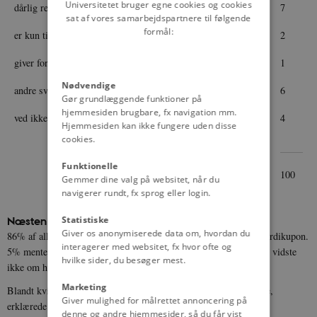
Universitetet bruger egne cookies og cookies
dårlig reklameform
7
sat af vores samarbejdspartnere til følgende
formål:
er kun til fordel for firmaerne
2
giver for meget ekstraarbejde til de handlende
1
Nødvendige
andre svar
6
Gør grundlæggende funktioner på
hjemmesiden brugbare, fx navigation mm.
ved ikke
4
Hjemmesiden kan ikke fungere uden disse
cookies.
Funktionelle
100
Gemmer dine valg på websitet, når du
navigerer rundt, fx sprog eller login.
Næsten alle husstande har modtaget værdikuponer.
Statistiske
Giver os anonymiserede data om, hvordan du
86% af alle adspurgte oplyste, at de havde modtaget en sådan værdikupon.
interagerer med websitet, fx hvor ofte og
5% mente ikke, at deres husstand havde fået nogen kupon og 9% vidste
hvilke sider, du besøger mest.
ikke om husstanden havde modtaget kuponer.
Marketing
Blandt kvinderne, der som regel modtager og indløser kuponerne,
Giver mulighed for målrettet annoncering på
erklærede 94%, at husstanden havde fået værdikuponer.
denne og andre hjemmesider, så du får vist