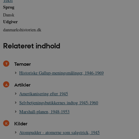
Tekst
Sprog
Nødvendige cookies hjælper med at gøre
Dansk
hjemmesiden brugbar ved at aktivere nogle
Udgiver
grundlæggende funktioner som navigation mm.
Hjemmesiden kan ikke fungerer uden disse
danmarkshistorien.dk
cookies.
Navn
Udbyder / Domæne
Udløb
Relateret indhold
be_typo_user
Session
TYPO3 Association
.danmarkshistorien.dk
Temaer
Historiske Gallup-meningsmålinger, 1946-1969
Artikler
Amerikanisering efter 1945
sp_t
1 år
Spotify Inc.
Selvbetjeningsbutikkernes indtog 1945-1960
.spotify.com
Marshall-planen, 1948-1953
Kilder
Atompudder - atomerne som salgstrick, 1945
sp_landing
1 dag
Spotify Inc.