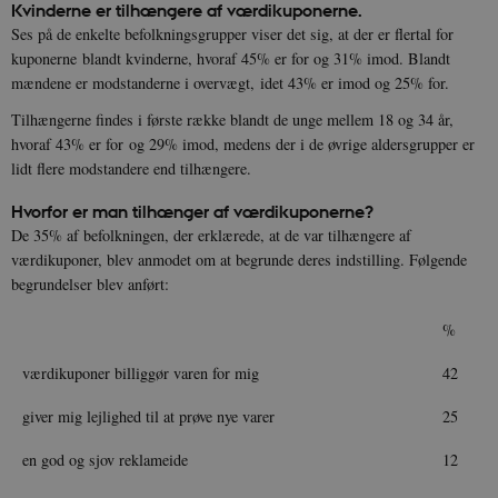
Kvinderne er tilhængere af værdikuponerne.
Ses på de enkelte befolkningsgrupper viser det sig, at der er flertal for
kuponerne blandt kvinderne, hvoraf 45% er for og 31% imod. Blandt
mændene er modstanderne i overvægt, idet 43% er imod og 25% for.
Tilhængerne findes i første række blandt de unge mellem 18 og 34 år,
hvoraf 43% er for og 29% imod, medens der i de øvrige aldersgrupper er
lidt flere modstandere end tilhængere.
Hvorfor er man tilhænger af værdikuponerne?
De 35% af befolkningen, der erklærede, at de var tilhængere af
værdikuponer, blev anmodet om at begrunde deres indstilling. Følgende
begrundelser blev anført:
%
værdikuponer billiggør varen for mig
42
giver mig lejlighed til at prøve nye varer
25
en god og sjov reklameide
12