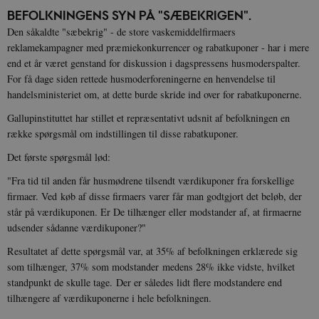
BEFOLKNINGENS SYN PÅ "SÆBEKRIGEN".
Den såkaldte "sæbekrig" - de store vaskemiddelfirmaers
reklamekampagner med præmiekonkurrencer og rabatkuponer - har i mere
end et år været genstand for diskussion i dagspressens husmoderspalter.
For få dage siden rettede husmoderforeningerne en henvendelse til
handelsministeriet om, at dette burde skride ind over for rabatkuponerne.
Gallupinstituttet har stillet et repræsentativt udsnit af befolkningen en
række spørgsmål om indstillingen til disse rabatkuponer.
Det første spørgsmål lød:
"Fra tid til anden får husmødrene tilsendt værdikuponer fra forskellige
firmaer. Ved køb af disse firmaers varer får man godtgjort det beløb, der
står på værdikuponen. Er De tilhænger eller modstander af, at firmaerne
udsender sådanne værdikuponer?"
Resultatet af dette spørgsmål var, at 35% af befolkningen erklærede sig
som tilhænger, 37% som modstander medens 28% ikke vidste, hvilket
standpunkt de skulle tage. Der er således lidt flere modstandere end
tilhængere af værdikuponerne i hele befolkningen.