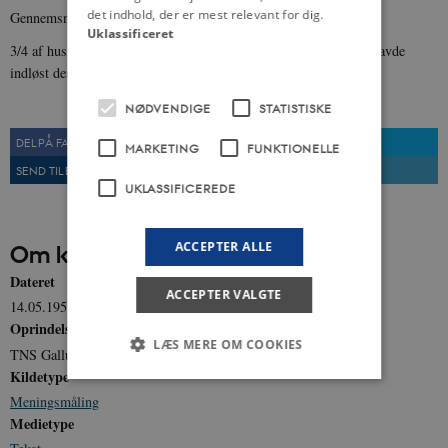
det indhold, der er mest relevant for dig.
Gennemsnitligt havde modtagerhusstandene fået 1,5 kupon hver.
Uklassificeret
3/4 af husstandene, der havde modtaget kuponer, oplyste, at de havde
indløst dem hos deres handlende.
NØDVENDIGE
STATISTISKE
DEL PÅ FACEBOOK
DEL PÅ TWITTER
MARKETING
FUNKTIONELLE
SEND TIL EN VEN
UDSKRIV
UKLASSIFICEREDE
ACCEPTER ALLE
Om kilden
Dateret
ACCEPTER VALGTE
14.05.1958
Oprindelse
LÆS MERE OM COOKIES
TNS Gallup
Kildetype
Meningsmåling
Nødvendige
Statistiske
Marketing
Medietype
Funktionelle
Uklassificerede