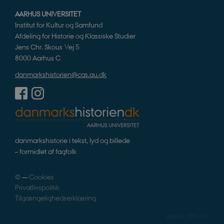
_ga_7J1SYH77RJ
.danmarkshistorien.dk
1 år 1
G
AARHUS UNIVERSITET
måned
Institut for Kultur og Samfund
_ga
1 år 1
D
Google LLC
Afdeling for Historie og Klassiske Studier
måned
k
.danmarkshistorien.dk
Jens Chr. Skous Vej 5
U
s
8000 Aarhus C
i
a
danmarkshistorien@cas.au.dk
a
c
s
b
e
n
i
i
s
s
danmarkshistorie i tekst, lyd og billede
b
– formidlet af fagfolk
s
k
a
h
©
—
Cookies
Privatlivspolitik
CloudFront-
.h5p.com
Session
A
Created-At
Tilgængelighedserklæring
_gat_UA-
.danmarkshistorien.dk
58
T
8822943-1
sekunder
c
705 / i47
A