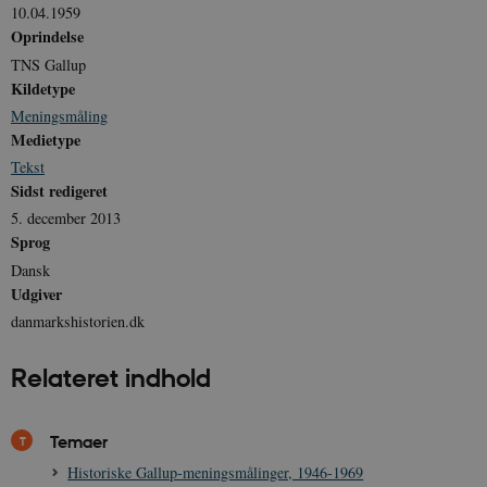
10.04.1959
Oprindelse
TNS Gallup
JSESSIONID
Session
Oracle Corporation
Kildetype
.nr-data.net
Meningsmåling
Medietype
Tekst
Sidst redigeret
5. december 2013
CookieScriptConsent
1 år
CookieScript
Sprog
danmarkshistorien.dk
Dansk
Udgiver
danmarkshistorien.dk
Relateret indhold
XSRF-TOKEN
danmarkshistoriendk.h5p.com
1 dag
Temaer
Historiske Gallup-meningsmålinger, 1946-1969