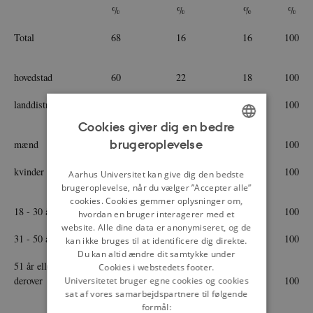
%
%
%
%
Total
68
16
16
100
hovedstad
60
22
18
100
landdistrikter
75
12
13
100
Cookies giver dig en bedre
brugeroplevelse
mænd
68
16
16
100
ENGLISH
kvinder
69
17
14
100
DANISH
Aarhus Universitet kan give dig den bedste
brugeroplevelse, når du vælger ”Accepter alle”
cookies. Cookies gemmer oplysninger om,
18 - 30 år
68
17
15
100
hvordan en bruger interagerer med et
website. Alle dine data er anonymiseret, og de
31 - 50 år
71
16
13
100
kan ikke bruges til at identificere dig direkte.
Du kan altid ændre dit samtykke under
51 år eller
Cookies i webstedets footer.
derover
67
15
18
100
Universitetet bruger egne cookies og cookies
sat af vores samarbejdspartnere til følgende
formål: