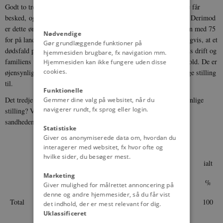
Godt to tredjedele (68%) ytrer således ønske om, at de pårørende får
besked, og køn eller alder spiller i denne forbindelse ingen rolle. Derimod
er dette ønske væsentlig mere udbredt på landet end i hovedstaden med 75
Nødvendige
for på landet mod kun 60% for i hovedstaden. Dette skyldes muligvis, at et
Gør grundlæggende funktioner på
dødsfald på landet hyppigere har afgørende betydning for en gårds drift og
hjemmesiden brugbare, fx navigation mm.
familiens underhold i forbindelse med de juridiske ejendomsforhold. De er
Hjemmesiden kan ikke fungere uden disse
cookies.
øjensynligt oftere på landet problemer, man må se i øjnene og tage stilling
til.
Funktionelle
Det tredje spørgsmål, man stillede, lød: "Hvordan er Deres personlige
Gemmer dine valg på websitet, når du
navigerer rundt, fx sprog eller login.
stilling? Ville De foretrække, eller ville De ikke foretrække at få
sandheden at vide af Deres læge?"
Statistiske
Giver os anonymiserede data om, hvordan du
ville
ville ikke
ved ikke,
interagerer med websitet, fx hvor ofte og
foretrække
foretrække
vil ikke
hvilke sider, du besøger mest.
sandheden
sandheden
svare
ialt
Marketing
%
%
%
%
Giver mulighed for målrettet annoncering på
denne og andre hjemmesider, så du får vist
Total
60
26
14
100
det indhold, der er mest relevant for dig.
Uklassificeret