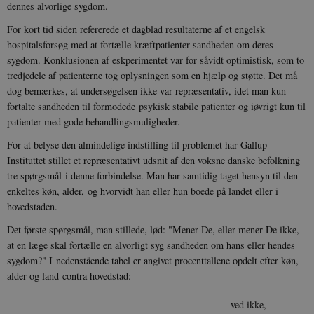
dennes alvorlige sygdom.
For kort tid siden refererede et dagblad resultaterne af et engelsk
hospitalsforsøg med at fortælle kræftpatienter sandheden om deres
sygdom. Konklusionen af eskperimentet var for såvidt optimistisk, som to
tredjedele af patienterne tog oplysningen som en hjælp og støtte. Det må
dog bemærkes, at undersøgelsen ikke var repræsentativ, idet man kun
fortalte sandheden til formodede psykisk stabile patienter og iøvrigt kun til
patienter med gode behandlingsmuligheder.
For at belyse den almindelige indstilling til problemet har Gallup
Instituttet stillet et repræsentativt udsnit af den voksne danske befolkning
tre spørgsmål i denne forbindelse. Man har samtidig taget hensyn til den
enkeltes køn, alder, og hvorvidt han eller hun boede på landet eller i
hovedstaden.
Det første spørgsmål, man stillede, lød: "Mener De, eller mener De ikke,
at en læge skal fortælle en alvorligt syg sandheden om hans eller hendes
sygdom?" I nedenstående tabel er angivet procenttallene opdelt efter køn,
alder og land contra hovedstad:
ved ikke,