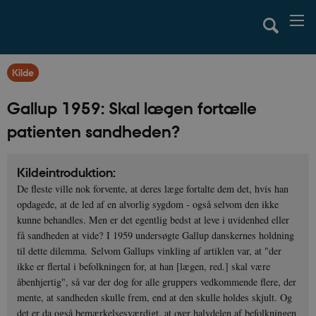
Kilde
Gallup 1959: Skal lægen fortælle
patienten sandheden?
Kildeintroduktion:
De fleste ville nok forvente, at deres læge fortalte dem det, hvis han
opdagede, at de led af en alvorlig sygdom - også selvom den ikke
kunne behandles. Men er det egentlig bedst at leve i uvidenhed eller
få sandheden at vide? I 1959 undersøgte Gallup danskernes holdning
til dette dilemma. Selvom Gallups vinkling af artiklen var, at "der
ikke er flertal i befolkningen for, at han [lægen, red.] skal være
åbenhjertig", så var der dog for alle gruppers vedkommende flere, der
mente, at sandheden skulle frem, end at den skulle holdes skjult. Og
det er da også bemærkelsesværdigt, at over halvdelen af befolkningen