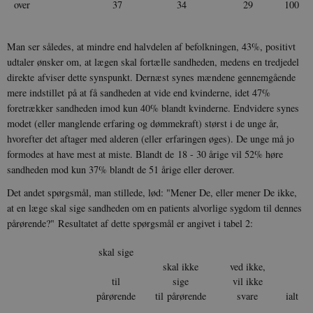
over
37
34
29
100
Man ser således, at mindre end halvdelen af befolkningen, 43%, positivt
udtaler ønsker om, at lægen skal fortælle sandheden, medens en tredjedel
direkte afviser dette synspunkt. Dernæst synes mændene gennemgående
mere indstillet på at få sandheden at vide end kvinderne, idet 47%
foretrækker sandheden imod kun 40% blandt kvinderne. Endvidere synes
modet (eller manglende erfaring og dømmekraft) størst i de unge år,
hvorefter det aftager med alderen (eller erfaringen øges). De unge må jo
formodes at have mest at miste. Blandt de 18 - 30 årige vil 52% høre
sandheden mod kun 37% blandt de 51 årige eller derover.
Det andet spørgsmål, man stillede, lød: "Mener De, eller mener De ikke,
at en læge skal sige sandheden om en patients alvorlige sygdom til dennes
pårørende?" Resultatet af dette spørgsmål er angivet i tabel 2:
skal sige
skal ikke
ved ikke,
til
sige
vil ikke
pårørende
til pårørende
svare
ialt