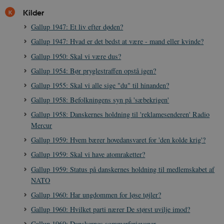
Kilder
Gallup 1947: Et liv efter døden?
__cf_bm
30
Cloudflare Inc.
minutte
.vimeo.com
Gallup 1947: Hvad er det bedst at være - mand eller kvinde?
Gallup 1950: Skal vi være dus?
Gallup 1954: Bør pryglestraffen opstå igen?
Gallup 1955: Skal vi alle sige "du" til hinanden?
Gallup 1958: Befolkningens syn på 'sæbekrigen'
Gallup 1958: Danskernes holdning til 'reklamesenderen' Radio
Mercur
Udbyder /
Navn
Udløb
Beskrivelse
Domæne
Udbyder /
Udbyder /
Gallup 1959: Hvem bærer hovedansvaret for 'den kolde krig'?
Navn
Navn
Udløb
Udløb
Beskrivelse
Besk
Domæne
Domæne
cf_clearance
1 år
Podbean
Cloudflare,
Navn
Udbyder / Domæne
Udløb
B
Gallup 1959: Skal vi have atomraketter?
VISITOR_INFO1_LIVE
_cfuvid
Inc.
.vimeo.com
6
Session
Denne cooki
Google LLC
.podbean.com
måneder
indstilles af 
.youtube.com
nmstat
1 år 1
D
Gallup 1959: Status på danskernes holdning til medlemskabet af
Siteimprove A/S
for at holde s
VISITOR_PRIVACY_METADATA
6
YouTube
måned
S
.danmarkshistorien.dk
NATO
brugerpræfer
måneder
.youtube.com
r
for Youtube-
d
Gallup 1960: Har ungdommen for løse tøjler?
videoer, der e
a
indlejret i
h
Gallup 1960: Hvilket parti nærer De størst uvilje imod?
websteder; d
b
også afgøre,
h
Gallup 1960: Danskernes sommerferievaner
webstedsbes
t