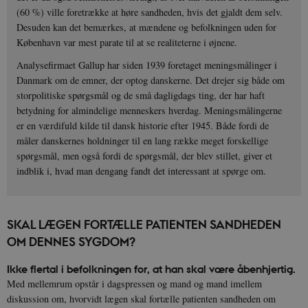
(60 %) ville foretrække at høre sandheden, hvis det gjaldt dem selv.
Desuden kan det bemærkes, at mændene og befolkningen uden for
København var mest parate til at se realiteterne i øjnene.
Analysefirmaet Gallup har siden 1939 foretaget meningsmålinger i
Danmark om de emner, der optog danskerne. Det drejer sig både om
storpolitiske spørgsmål og de små dagligdags ting, der har haft
betydning for almindelige menneskers hverdag. Meningsmålingerne
er en værdifuld kilde til dansk historie efter 1945. Både fordi de
måler danskernes holdninger til en lang række meget forskellige
spørgsmål, men også fordi de spørgsmål, der blev stillet, giver et
indblik i, hvad man dengang fandt det interessant at spørge om.
SKAL LÆGEN FORTÆLLE PATIENTEN SANDHEDEN
OM DENNES SYGDOM?
Ikke flertal i befolkningen for, at han skal være åbenhjertig.
Med mellemrum opstår i dagspressen og mand og mand imellem
diskussion om, hvorvidt lægen skal fortælle patienten sandheden om