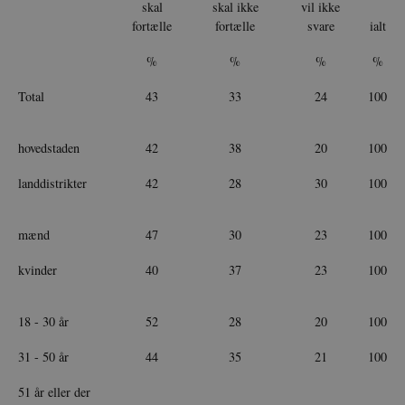
skal
skal ikke
vil ikke
fortælle
fortælle
svare
ialt
%
%
%
%
Total
43
33
24
100
hovedstaden
42
38
20
100
landdistrikter
42
28
30
100
mænd
47
30
23
100
kvinder
40
37
23
100
18 - 30 år
52
28
20
100
31 - 50 år
44
35
21
100
51 år eller der