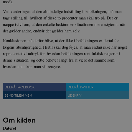
mod).
grundlæggende funktioner som navigation mm.
Hjemmesiden kan ikke fungerer uden disse
Ved vurderingen af den almindelige indstilling i befolkningen, må man
cookies.
tage stilling til, hvilken af disse to procenter man skal tro på. Der er
Navn
Udbyder / Domæne
Udløb
næppe tvivl om, at den enkelte bedømmer sltuationen mere nøgternt, når
det gælder andre, endnår det gælder ham selv.
be_typo_user
Session
TYPO3 Association
.danmarkshistorien.dk
Konklusionen må derfor blive, at der ikke i befolkningen er flertal for
lægens åbenhjertighed. Hertil skal dog føjes, at man endnu ikke har noget
repræsentativt udtryk for, hvordan befolkningen rent faktisk reagerer i
denne situation, og dette behøver langt fra at være det samme som,
hvordan man tror, man vil reagere.
sp_t
1 år
Spotify Inc.
.spotify.com
DEL PÅ FACEBOOK
DEL PÅ TWITTER
SEND TIL EN VEN
UDSKRIV
sp_landing
1 dag
Spotify Inc.
Om kilden
.spotify.com
Dateret